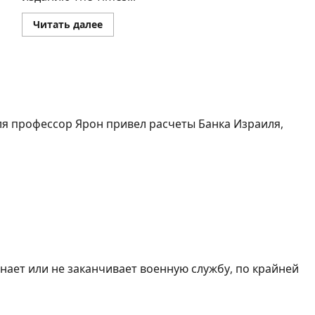
Прочитать
Читать далее
больше
о
Зеленский
счел
несправедливым
отказ
в
праве
выступить
на
 профессор Ярон привел расчеты Банка Израиля,
форуме
по
Холокосту
в
Израиле
ает службу в армии
ает или не заканчивает военную службу, по крайней