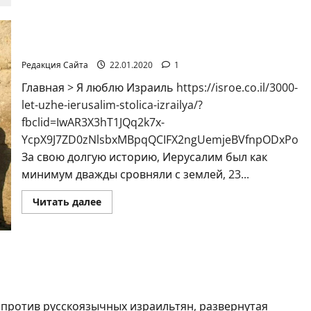
будет
открыт
монумент
в
3000 лет уже Иерусалим столица Израиля
память
о
Редакция Сайта
22.01.2020
1
блокадниках
Ленинграда
Главная > Я люблю Израиль https://isroe.co.il/3000-
let-uzhe-ierusalim-stolica-izrailya/?
fbclid=IwAR3X3hT1JQq2k7x-
YcpX9J7ZD0zNlsbxMBpqQCIFX2ngUemjeBVfnpODxPo
За свою долгую историю, Иерусалим был как
минимум дважды сровняли с землей, 23...
Прочитать
Читать далее
больше
о
3000
лет
уже
Иерусалим
ввина
столица
Израиля
 против русскоязычных израильтян, развернутая