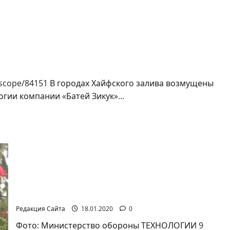
тей зикук» получил три месяца для устранения
eidoscope/84151 В городах Хайфского залива возмущены
гии компании «Батей Зикук»...
В Израиле совершен прорыв в создании
лазерной пушки, стреляющей всего за три с
небольшим шекеля
Редакция Сайта
18.01.2020
0
Фото: Министерство обороны ТЕХНОЛОГИИ 9