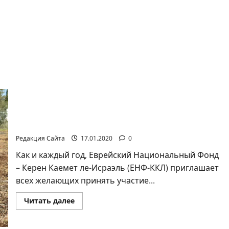
НОВОГОДНИЙ
 НЕ ОПОЗДАЙТЕ!..
«ШЕДЕВР»
Смотрим в будущее – сажаем деревья сегодня
«Ту-би-шват 2020»
Редакция Сайта
17.01.2020
0
Как и каждый год, Еврейский Национальный Фонд
– Керен Каемет ле-Исраэль (ЕНФ-ККЛ) приглашает
всех желающих принять участие...
Прочитать
Читать далее
больше
о
Смотрим
в