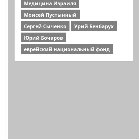
Медицина Израиля
Моисей Пустынный
Сергей Сыченко
Урий Бенбарух
Юрий Бочаров
еврейский национальный фонд