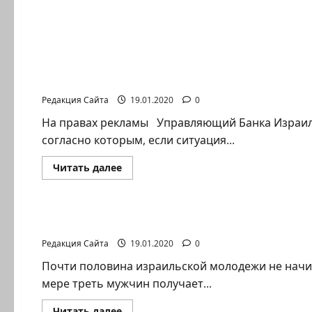
Новости на сайте (архив)
Почему увеличится налоговое бремя
Редакция Сайта
19.01.2020
0
На правах рекламы Управляющий Банка Израиля
согласно которым, если ситуация...
Прочитать
Читать далее
больше
о
Новости на сайте (архив)
Почему
увеличится
налоговое
Половина израильских мужчин не заканчив
бремя
Редакция Сайта
19.01.2020
0
Почти половина израильской молодежи не начин
мере треть мужчин получает...
Прочитать
Читать далее