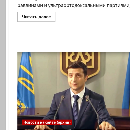
раввинами и ультраортодоксальными партиями, 
Прочитать
Читать далее
больше
о
Как
профессор-
левак
поддержал
главного
раввина
Новости на сайте (архив)