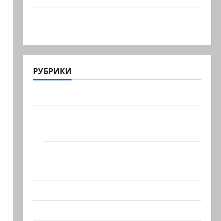
В секторе Газа прошли массовые
похороны 112 тел членов…
РУБРИКИ
Актуально
Архив статей сайта
Новости на сайте (архив)
Новости Хайфы (архив)
Помним Холокост
Видео
Израиль сегодня