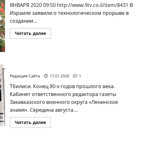
ЯНВАРЯ 2020 09:50 http://www.9tv.co.il/item/8431 В
Израиле заявили о технологическом прорыве в
создании...
Прочитать
Читать далее
больше
о
В
Израиле
совершен
прорыв
в
Владимир Галайко. НОВОГОДНИЙ «ШЕДЕВР»
создании
лазерной
Редакция Сайта
17.01.2020
1
пушки,
стреляющей
всего
Тбилиси. Конец 80-х годов прошлого века.
за
Кабинет ответственного редактора газеты
три
с
Закавказского военного округа «Ленинское
небольшим
шекеля
знамя». Середина августа....
Прочитать
Читать далее
больше
о
Владимир
Галайко.