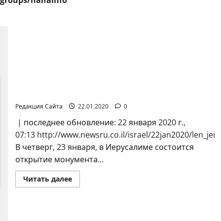
groups/haifainfo
23 января в Иерусалиме будет открыт
монумент в память о блокадниках
Ленинграда
Редакция Сайта
22.01.2020
0
| последнее обновление: 22 января 2020 г.,
07:13 http://www.newsru.co.il/israel/22jan2020/len_jer
В четверг, 23 января, в Иерусалиме состоится
открытие монумента...
Прочитать
Читать далее
больше
о
23
января
в
Иерусалиме