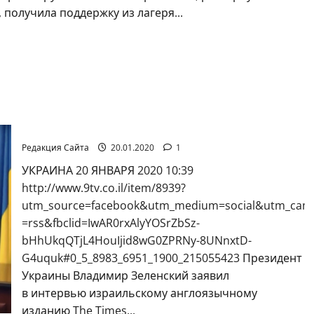
получила поддержку из лагеря...
Зеленский счел несправедливым отказ в
праве выступить на форуме по Холокосту в
Израиле
Редакция Сайта
20.01.2020
1
УКРАИНА 20 ЯНВАРЯ 2020 10:39
http://www.9tv.co.il/item/8939?
utm_source=facebook&utm_medium=social&utm_camp
=rss&fbclid=IwAR0rxAlyYOSrZbSz-
bHhUkqQTjL4HouIjid8wG0ZPRNy-8UNnxtD-
G4uquk#0_5_8983_6951_1900_215055423 Президент
Украины Владимир Зеленский заявил
в интервью израильскому англоязычному
изданию The Times...