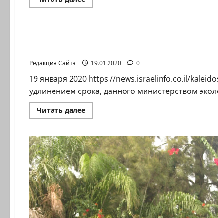
больше
о
Новости на сайте (архив)
Половина
израильских
мужчин
В городах Хайфского залива возмущены: «Ба
не
заканчивает
опасных выбросов в атмосферу
службу
в
Редакция Сайта
19.01.2020
0
армии
19 января 2020 https://news.israelinfo.co.il/kal
удлинением срока, данного министерством эколо
Прочитать
Читать далее
больше
о
В
городах
Хайфского
залива
возмущены:
«Батей
зикук»
получил
три
месяца
для
устранения
опасных