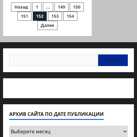
к
Пагинация
Назад
1
…
149
150
началу
учебного
года
151
152
153
154
записей
Далее
Найти:
Статьи об медицине Израиля
АРХИВ САЙТА ПО ДАТЕ ПУБЛИКАЦИИ
Архив
сайта