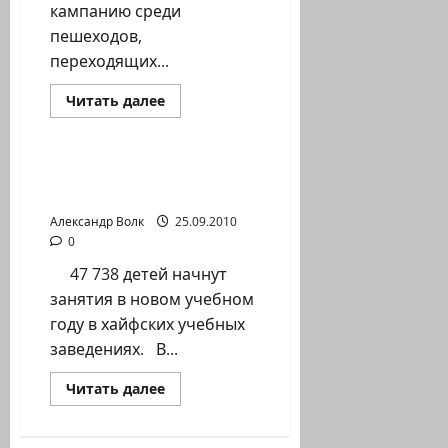
кампанию среди
пешеходов,
переходящих...
Прочитать
Читать далее
больше
Новости Хайфы (архив)
о
В
Хайфе
стартует
Хайфская статистика к
разъяснительная
началу учебного года
кампания
по
Александр Волк
25.09.2010
правильному
поведению
0
вблизи
трассы
47 738 детей начнут
«Метронит»
занятия в новом учебном
году в хайфских учебных
заведениях. В...
Прочитать
Читать далее
больше
о
Хайфская
статистика