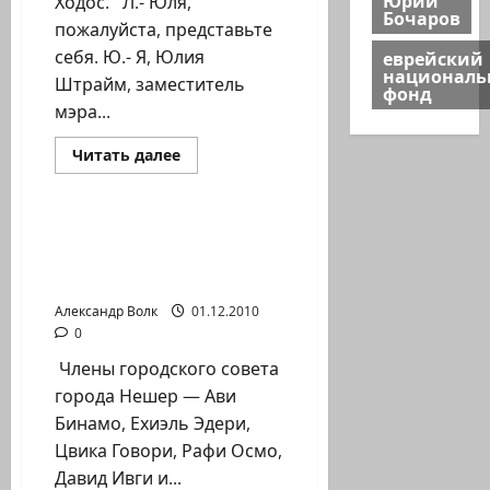
Ходос. Л.- Юля,
Бочаров
пожалуйста, представьте
себя. Ю.- Я, Юлия
еврейский
национал
Штрайм, заместитель
фонд
мэра...
Прочитать
Читать далее
больше
Новости Хайфы (архив)
о
Интервью
с
Юлией
г.Нешер — Пресс-релиз
Штрайм-
депутатов горсовета —
вице-
мэром
«Ветры перемен»?
Хайфы.
22.11.10
Александр Волк
01.12.2010
0
Члены городского совета
города Нешер — Ави
Бинамо, Ехиэль Эдери,
Цвика Говори, Рафи Осмо,
Давид Ивги и...