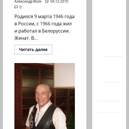
И
Александр Волк
04.12.2010
ОТДЫХ
Архив
0
В
статей
ИЗРАИЛЕ
Родился 9 марта 1946 года
сайта
в России, с 1966 года жил
Новости
и работал в Белоруссии.
на
Женат. В...
сайте
Прочитать
Читать далее
(архив)
больше
о
ВИКТОР
Новости
ВОРОНИН
Хайфы
—
СОЛИСТ
(архив)
АНСАМБЛЬ
«ДОС
ПИНТЕЛЕ
Помним
ИД»
Хайфа
Холокост
Видео
Израиль
сегодня