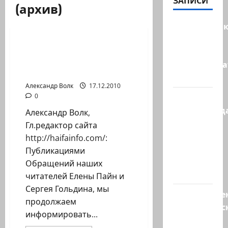
ЗАПИСИ
(архив)
Новости Хайфы (архив)
Макаронни
рехнулись?
Акция: Помощь для
Высший
погорельцев пожара на
администр
Кармеле…
суд…
Александр Волк
17.12.2010
Зини
0
предупрежда
Александр Волк,
обещания
Гл.редактор сайта
ХАМАСа
http://haifainfo.com/:
вредны
Публикациями
для
Обращений наших
нашего…
читателей Елены Пайн и
Сергея Гольдина, мы
Могуществе
продолжаем
мусульманс
информировать...
страны