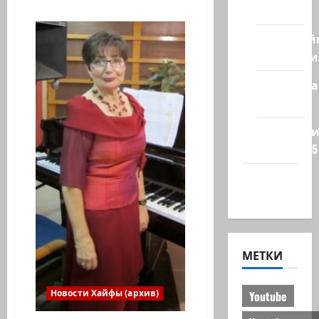
о
стран
ВЛАДИМИР
ШКЛЯР
Кибервой
—
ГОБОЙ
Технологи
АНСАМБЛЬ
«ДОС
ПИНТЕЛЕ
Полемика
ИД»
Хайфа
на сайте
Редколеги
сайта 2025
Хайфа
новости
МЕТКИ
Новости Хайфы (архив)
Youtube