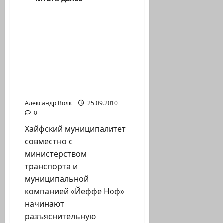
больше
Новости Хайфы (архив)
о
Илья
Гершберг
(Хайфа)
В Хайфе стартует
:
разъяснительная
АРХИВ
ФОТОГРАФИЙ
кампания по
–
правильному
ВТОРАЯ
ЛИВАНСКАЯ
поведению вблизи
ВОЙНА
трассы «Метронит»
Александр Волк
25.09.2010
0
Хайфский муниципалитет
совместно с
министерством
транспорта и
муниципальной
компанией «Йеффе Ноф»
начинают
разъяснительную