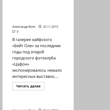
ЧУДО
ПЕСЕН
НА
В ХАЙФЕ ОТКРЫЛАСЬ
ИДИШ…
СЕМЕЙНАЯ
АНСАМБЛЬ
«ДОС
ФОТОВЫСТАВКА
ПИНТЕЛЕ
ИД»
Александр Волк
20.11.2010
Хайфа
0
В галерее хайфского
«Бейт Оле» за последние
годы под эгидой
городского фотоклуба
«Цафон»
экспонировалось немало
интересных выставок,...
Прочитать
Читать далее
больше
Новости Хайфы (архив)
о
В
ХАЙФЕ
ОТКРЫЛАСЬ
КАРМЕЛЬСКИЙ ТОННЕЛЬ
СЕМЕЙНАЯ
ФОТОВЫСТАВКА