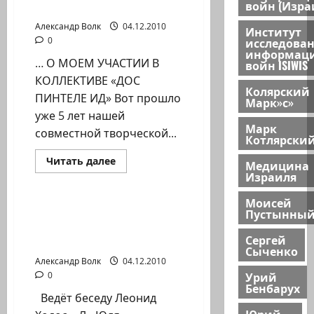
Хайфа
войн (Изра
ПИНТЕЛЕ ИД» Хайфа
Александр Волк
04.12.2010
Институт
0
исследова
информац
… О МОЕМ УЧАСТИИ В
войн ISIWIS
КОЛЛЕКТИВЕ «ДОС
Колярский
ПИНТЕЛЕ ИД» Вот прошло
Марк»с»
уже 5 лет нашей
Марк
совместной творческой...
Котлярски
Прочитать
Читать далее
Медицина
больше
Израиля
Новости Хайфы (архив)
о
ПЯТЬ
ЛЕТ
Моисей
АНСАМБЛЮ_Сима
Интервью с Юлией
Пустынны
Фролова
Штрайм- вице-мэром
(Бадинтер)
Сергей
АНСАМБЛЬ
Хайфы. 22.11.10
«ДОС
Сыченко
ПИНТЕЛЕ
Александр Волк
04.12.2010
ИД»
Урий
0
Хайфа
Бенбарух
Ведёт беседу Леонид
Юрий