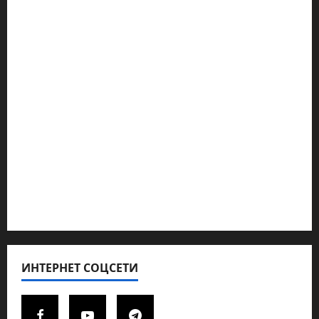
Наш мир — взгляд из Израиля
Ближний Восток
Геополитика
Новости из стран
Кибервойна Технология
Полемика на сайте
Редколегия сайта 2025
Хайфа новости
ИНТЕРНЕТ СОЦСЕТИ