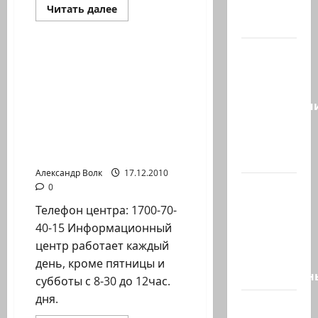
создают
Прочитать
Читать далее
больше
новый…
Новости Хайфы (архив)
о
Акция:
Помощь
Сегодня
для
Организация «Шило» в
погорельцев
отмечается
сотрудничестве с ирией
пожара
день
на
г. Хайфы открыла
Кармеле…
подкаблучн
информационный
Кто
центр на русском языке
для пенсионеров Хайфы
таковой
и Крайот
-…
Александр Волк
17.12.2010
Голос
0
одинокого
Телефон центра: 1700-70-
в
40-15 Информационный
пустыне
центр работает каждый
Левый
день, кроме пятницы и
общественн
субботы с 8-30 до 12час.
дня.
Президент