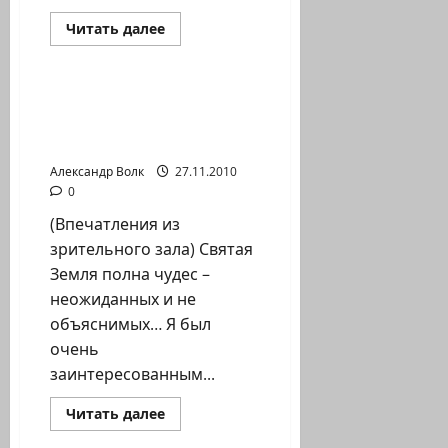
Прочитать
Читать далее
больше
Новости Хайфы (архив)
о
г.Нешер
—
Пресс-
ЧУДО ПЕСЕН НА ИДИШ…
релиз
АНСАМБЛЬ «ДОС
депутатов
горсовета
ПИНТЕЛЕ ИД» Хайфа
—
«Ветры
Александр Волк
27.11.2010
перемен»?
0
(Впечатления из
зрительного зала) Святая
Земля полна чудес –
неожиданных и не
объяснимых… Я был
очень
заинтересованным...
Прочитать
Читать далее
больше
Новости Хайфы (архив)
о