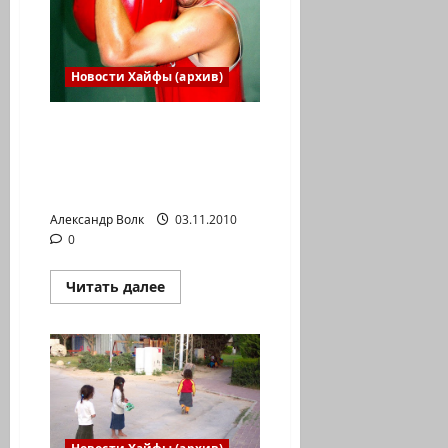
Новости Хайфы (архив)
Илья Гершберг (Хайфа) :
ФОТОГРАФИИ —
ИСТОРИЯ АЛИИ — АЛИЯ
И СПОРТ
Александр Волк
03.11.2010
0
Прочитать
Читать далее
больше
о
Илья
Гершберг
(Хайфа)
:
ФОТОГРАФИИ
—
ИСТОРИЯ
АЛИИ
—