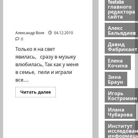
Youtube
ЛИДИЯ БРЕНЕР —
главного
КОНЦЕРТМЕЙСТЕР
редактора
сайта
АНСАМБЛЬ «ДОС
ПИНТЕЛЕ ИД» Хайфа
Алекс
Бальядиев
Александр Волк
04.12.2010
0
Давид
Фабрикант
Только я на свет
явилась, сразу в музыку
Елена
влюбилась, Так как у меня
Кочина
в семье, пели и играли
Зина
все....
Браун
Прочитать
Читать далее
Игорь
больше
Костромин
Новости Хайфы (архив)
о
ЛИДИЯ
Илана
БРЕНЕР
—
Чубарова
ПЯТЬ ЛЕТ
КОНЦЕРТМЕЙСТЕР
АНСАМБЛЮ_Сима
АНСАМБЛЬ
Институт
«ДОС
Фролова (Бадинтер)
исследова
ПИНТЕЛЕ
АНСАМБЛЬ «ДОС
ИД»
информац