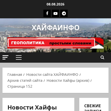
Перейти
08.08.2026
к
Facebook
Youtube
Телеграмм
содержимому
группа
ХАЙФАИНФО
ХАЙФАИНФО
Основное
меню
Главная
Новости сайта ХАЙФАИНФО
Архив статей сайта
Новости Хайфы (архив)
Страница 152
Новости Хайфы
СВЕЖИЕ