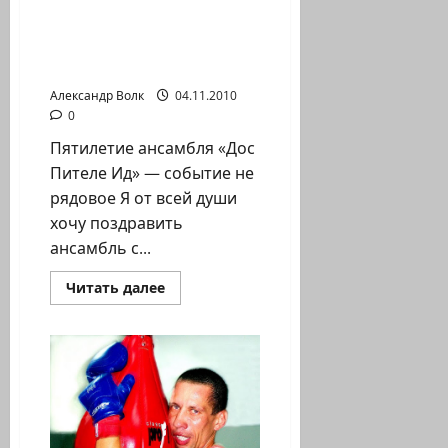
АНСАМБЛЮ_ВИКТОР
АВШАЛОМОВ АНСАМБЛЬ
«ДОС ПИНТЕЛЕ ИД»
Хайфа
Александр Волк
04.11.2010
0
Пятилетие ансамбля «Дос
Пителе Ид» — событие не
рядовое Я от всей души
хочу поздравить
ансамбль с...
Прочитать
Читать далее
больше
о
ПЯТЬ
ЛЕТ
АНСАМБЛЮ_ВИКТОР
АВШАЛОМОВ
АНСАМБЛЬ
«ДОС
ПИНТЕЛЕ
ИД»
Хайфа