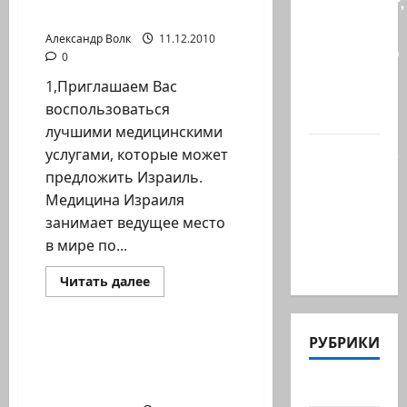
происходит,
ОТДЫХ В ИЗРАИЛЕ
когда
Александр Волк
11.12.2010
палестинец
0
приезжает
1,Приглашаем Вас
работать
воспользоваться
в…
лучшими медицинскими
Ожидается,
услугами, которые может
что
предложить Израиль.
Саудовская
Медицина Израиля
Аравия,
занимает ведущее место
Турция и
в мире по...
Пакистан…
Прочитать
Читать далее
больше
Новости Хайфы (архив)
о
ЦЕНТР
КОМПЛЕКСНОГО
РУБРИКИ
ОБСЛУЖИВАНИЯ
ВИКТОР ВОРОНИН —
“RAZIV”
СОЛИСТ АНСАМБЛЬ «ДОС
–
ЛУЧШЕЕ
ПИНТЕЛЕ ИД» Хайфа
Актуально
ЛЕЧЕНИЕ