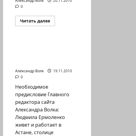
Александр Волк
20.11.2010
0
Прочитать
Читать далее
больше
Новости Хайфы (архив)
о
КАРМЕЛЬСКИЙ
ТОННЕЛЬ
Людмила Ермоленко:
Мои впечатления об
Израиле и твоей
Хайфе…
Александр Волк
19.11.2010
0
Необходимое
предисловие Главного
редактора сайта
Александра Волка:
Людмила Ермоленко
живет и работает в
Астане, столице