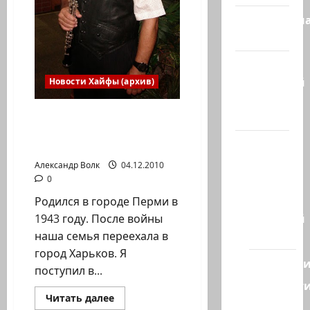
Литературн
гостиная
Марк
Котлярский
Новости Хайфы (архив)
Телеграмм
Канал
ВЛАДИМИР ШКЛЯР —
ГОБОЙ АНСАМБЛЬ «ДОС
Наш мир
ПИНТЕЛЕ ИД» Хайфа
— взгляд
Александр Волк
04.12.2010
из
0
Израиля
Родился в городе Перми в
Ближний
1943 году. После войны
Восток
наша семья переехала в
город Харьков. Я
Геополит
поступил в...
Новост
Прочитать
Читать далее
из
больше