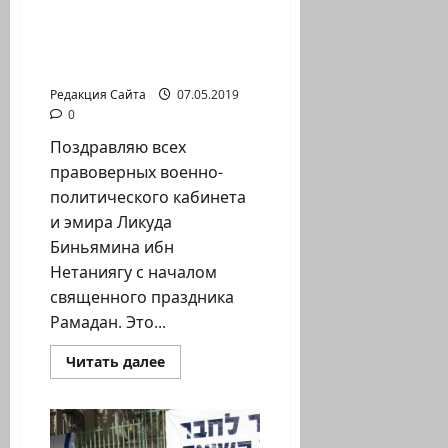
о
Ко
дню
независимости
Между войной и
в
позором
Израиль
прибыли
Редакция Сайта
07.05.2019
сотни
репатриантов
0
Поздравляю всех
правоверных военно-
политического кабинета
и эмира Ликуда
Биньямина ибн
Нетаниягу с началом
священного праздника
Рамадан. Это...
Прочитать
Читать далее
больше
о
Между
войной
и
позором