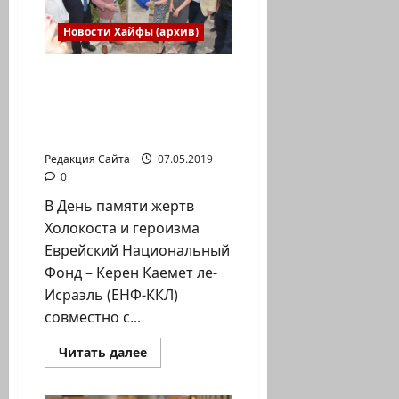
залог
победы!
Новости Хайфы (архив)
Парк Салли Ноаха в
память о спасении
евреев во время
Холокоста
Редакция Сайта
07.05.2019
0
В День памяти жертв
Холокоста и героизма
Еврейский Национальный
Фонд – Керен Каемет ле-
Исраэль (ЕНФ-ККЛ)
совместно с...
Прочитать
Читать далее
больше
о
Парк