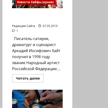
Новости Хайфы (архив)
Аркадий Хайт. Евреи,
русские таланты…
Редакция Сайта
07.05.2019
1
Писатель-сатирик,
драматург и сценарист
Аркадий Иосифович Хайт
получил в 1998 году
звание Народный артист
Российской Федерации....
Прочитать
Читать далее
больше
о
Аркадий
Хайт.
Евреи,
русские
таланты…