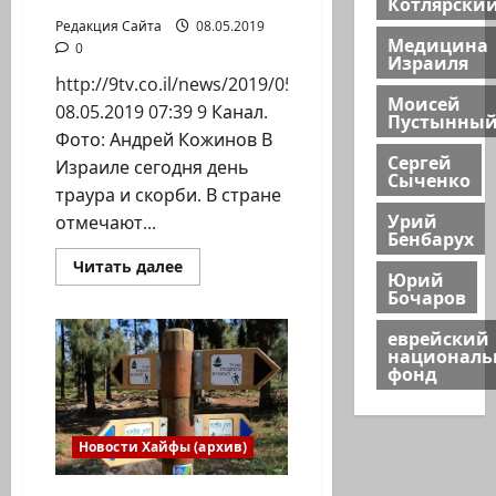
Котлярски
В
учебных
Редакция Сайта
08.05.2019
заведениях
Медицина
0
состоится
Израиля
серия
http://9tv.co.il/news/2019/05/08/270248.html
мероприятий.
Моисей
08.05.2019 07:39 9 Канал.
Пустынны
Фото: Андрей Кожинов В
Сергей
Израиле сегодня день
Сыченко
траура и скорби. В стране
Урий
отмечают...
Бенбарух
Прочитать
Читать далее
Юрий
больше
Бочаров
о
Израиль
поминает
еврейский
павших
национал
в
фонд
войнах
и
терактах
Новости Хайфы (архив)