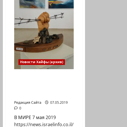
террора
начинается
в
Израиле
вечером
Новости Хайфы (архив)
Польша не будет
выплачивать
компенсацию жертвам
Холокоста
Редакция Сайта
07.05.2019
0
В МИРЕ 7 мая 2019
https://news.israelinfo.co.il/world/79350