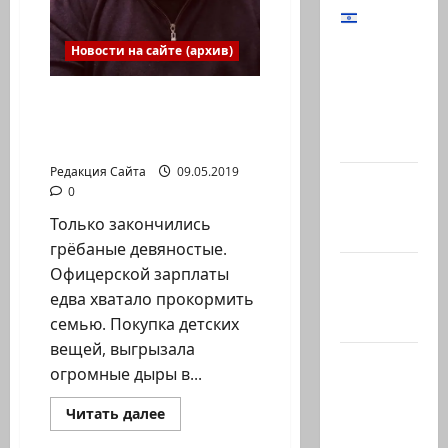
Начальник
Новости на сайте (архив)
Генштаба
ЦАХАЛ:
Олег Мицура. Здоровая
«В Газе
наглость и напор –
мы…
залог победы! 3 часть
Редакция Сайта
09.05.2019
@markkot56
0
posted a
Только закончились
video
грёбаные девяностые.
@markkot56
Офицерской зарплаты
posted a
едва хватало прокормить
photo
семью. Покупка детских
вещей, выгрызала
Ярден
огромные дыры в...
Бибас,
отец
Прочитать
Читать далее
больше
Ариэля и
Литературная гостиная
о