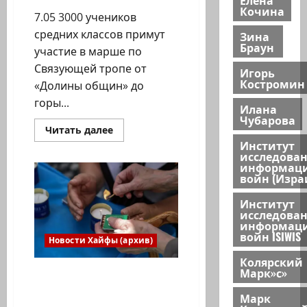
Кочина
7.05 3000 учеников
средних классов примут
Зина
Браун
участие в марше по
Связующей тропе от
Игорь
Костромин
«Долины общин» до
горы...
Илана
Чубарова
Прочитать
Читать далее
больше
Институт
о
исследова
Система
информац
просвещения
войн (Изра
почтит
в
среду,
Институт
8
исследова
мая,
информац
память
23
войн ISIWIS
Новости Хайфы (архив)
741
павшего
Колярский
солдата
Марк»с»
и
Израиль поминает
3150
павших в войнах и
жертв
Марк
терактов.
терактах