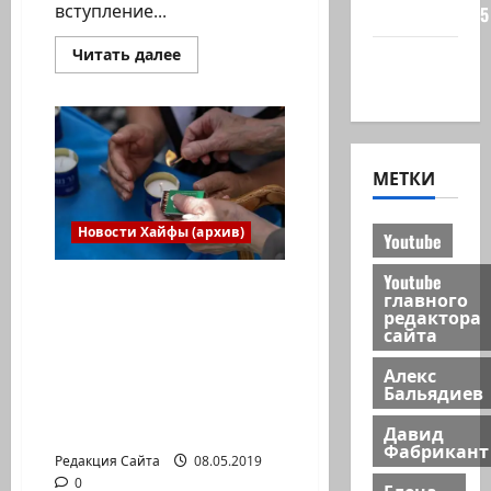
вступление...
сайта 2025
Прочитать
Читать далее
Хайфа
больше
новости
о
Олег
Мицура.
Здоровая
наглость
и
МЕТКИ
напор
–
залог
победы!
Новости Хайфы (архив)
2
Youtube
часть
Youtube
Система просвещения
главного
почтит в среду, 8 мая,
редактора
сайта
память 23 741 павшего
солдата и 3150 жертв
Алекс
терактов. В учебных
Бальядиев
заведениях состоится
серия мероприятий.
Давид
Фабрикант
Редакция Сайта
08.05.2019
0
Елена