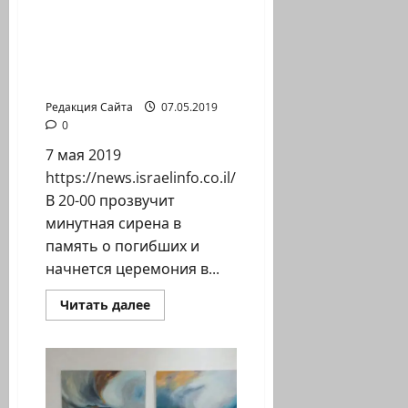
определил
нас
День поминовения
в
павших солдат и жертв
заложники?
террора начинается в
Израиле вечером
Редакция Сайта
07.05.2019
0
7 мая 2019
https://news.israelinfo.co.il/kaleidoscope/79351
В 20-00 прозвучит
минутная сирена в
память о погибших и
начнется церемония в...
Прочитать
Читать далее
больше
о
День
поминовения
павших
солдат
и
жертв