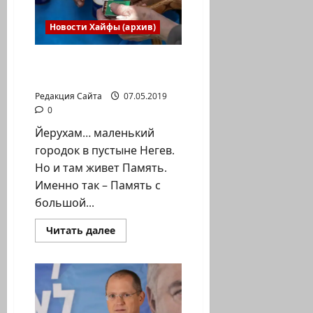
Новости Хайфы (архив)
Люди живы, пока их
помнят
Редакция Сайта
07.05.2019
0
Йерухам… маленький
городок в пустыне Негев.
Но и там живет Память.
Именно так – Память с
большой...
Прочитать
Читать далее
больше
о
Люди
живы,
пока
их
помнят