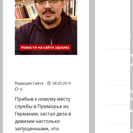
Наш мир
— взгляд
из
Израиля
Ближний
Восток
Новости на сайте (архив)
Геополит
Олег Мицура. Здоровая
Новост
наглость и напор –
из
залог победы! 2 часть
стран
Редакция Сайта
08.05.2019
0
Кибервой
Технологи
Прибыв к новому месту
службы в Приморье из
Полемика
Германии, застал дела в
на сайте
дивизии настолько
запущенными, что
Редколеги