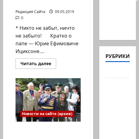
ТАКАЯ ИСТОРИЯ…
министра
Редакция Сайта
09.05.2019
Бен-
0
Гвира
* Никто не забыт, ничто
было…
не забыто! Кратко о
папе — Юрие Ефимовиче
Ициксоне....
РУБРИКИ
Прочитать
Читать далее
больше
Актуально
о
Наталья
ЛЕНСКАЯ.
Архив
ВОТ
ТАКАЯ
статей
ИСТОРИЯ…
сайта
Новости
Новости на сайте (архив)
на
сайте
В летопись Победы. И
(архив)
вспомнил всех