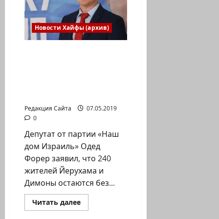
Новости Хайфы (архив)
Одед Форер призвал
поддержать фабрику,
находящуюся на грани
закрытия из-за бойкота
ультраортодоксов
Редакция Сайта
07.05.2019
0
Депутат от партии «Наш
дом Израиль» Одед
Форер заявил, что 240
жителей Йерухама и
Димоны остаются без...
Прочитать
Читать далее
больше
о