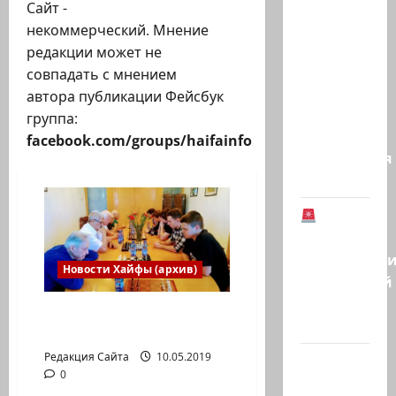
Газета
Сайт -
«Аль-
некоммерческий. Мнение
Шарк
редакции может не
аль-
совпадать с мнением
Аваст»:
автора публикации Фейсбук
Второй
группа:
этап
facebook.com/groups/haifainfo
соглашения
о…
В
Германии
предотврат
Новости Хайфы (архив)
возможный
теракт
Шахматный турнир в
в…
честь Дня Победы
Редакция Сайта
10.05.2019
Кому
0
дан