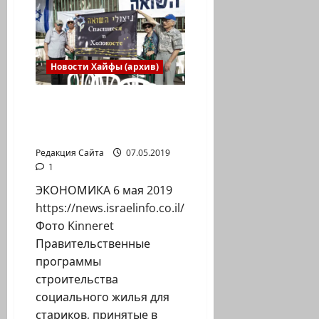
Новости Хайфы (архив)
Как выполняются
решения о социальном
жилье для стариков
Редакция Сайта
07.05.2019
1
ЭКОНОМИКА 6 мая 2019
https://news.israelinfo.co.il/economy/79343
Фото Kinneret
Правительственные
программы
строительства
социального жилья для
стариков, принятые в