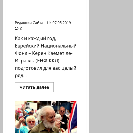
День
Независимости-2019 с
ЕНФ-ККЛ
Редакция Сайта
07.05.2019
0
Как и каждый год,
Еврейский Национальный
Фонд – Керен Каемет ле-
Исраэль (ЕНФ-ККЛ)
подготовил для вас целый
ряд...
Прочитать
Читать далее
больше
о
День
Независимости-2019
с
ЕНФ-
ККЛ