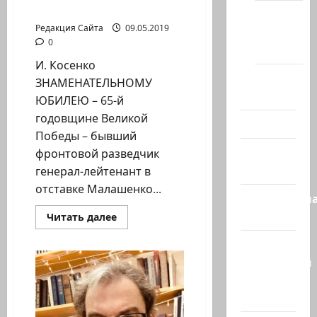
поименно
Новости
Редакция Сайта
09.05.2019
Хайфы
0
(архив)
И. Косенко
Помним
ЗНАМЕНАТЕЛЬНОМУ
Холокост
ЮБИЛЕЮ – 65-й
годовщине Великой
Видео
Победы – бывший
Израиль
фронтовой разведчик
сегодня
генерал-лейтенант в
отставке Малашенко...
Литературн
гостиная
Прочитать
Читать далее
больше
о
Марк
В
летопись
Котлярский
Победы.
И
Телеграмм
вспомнил
всех
Канал
поименно