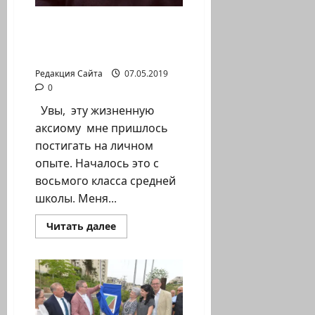
Олег Мицура. Здоровая
наглость и напор –
залог победы!
Редакция Сайта
07.05.2019
0
Увы, эту жизненную
аксиому мне пришлось
постигать на личном
опыте. Началось это с
восьмого класса средней
школы. Меня...
Прочитать
Читать далее
больше
о
Олег
Мицура.
Здоровая
наглость
и
напор
–