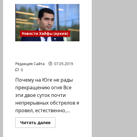
Одед
Форер
призвал
поддержать
фабрику,
находящуюся
на
грани
Новости Хайфы (архив)
закрытия
из-
за
Кто определил нас в
бойкота
ультраортодоксов
заложники?
Редакция Сайта
07.05.2019
0
Почему на Юге не рады
прекращению огня Все
эти двое суток почти
непрерывных обстрелов я
провел, естественно,...
Прочитать
Читать далее
больше
Новости Хайфы (архив)
о
Кто