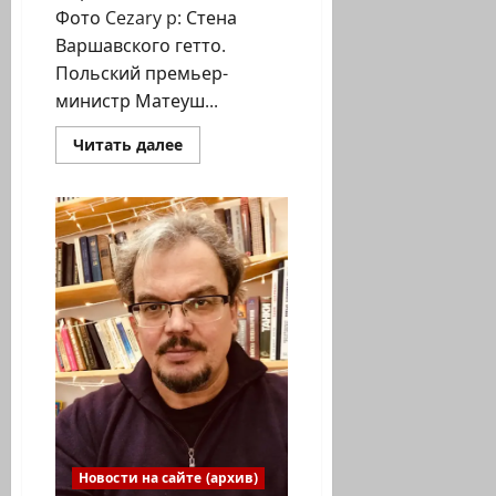
Фото Cezary p: Стена
Варшавского гетто.
Польский премьер-
министр Матеуш...
Прочитать
Читать далее
больше
о
Польша
не
будет
выплачивать
компенсацию
жертвам
Холокоста
Новости на сайте (архив)