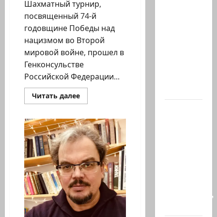
Шахматный турнир,
Илуз?
посвященный 74-й
Дан
годовщине Победы над
Илуз,
нацизмом во Второй
беглый
мировой войне, прошел в
депутат
Генконсульстве
из
Российской Федерации...
«Ликуда»,
…
Прочитать
Читать далее
больше
Сегодня
о
Шахматный
в
турнир
в
Южном
честь
Дня
Ливане
Победы
погиб-
майор
Харель
Биреншток,
34…