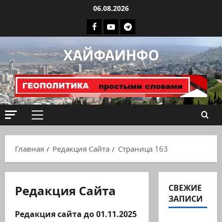
Перейти
06.08.2026
к
Facebook
Youtube
Телеграмм
содержимому
группа
ХАЙФАИНФО
ХАЙФАИНФО
Основное
меню
Главная
Редакция Сайта
Страница 163
Редакция Сайта
СВЕЖИЕ
ЗАПИСИ
Редакция сайта до 01.11.2025