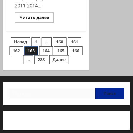
2011-2014...
Прочитать
Читать далее
больше
о
Как
выполняются
решения
Пагинация
Назад
1
…
160
161
о
социальном
жилье
162
163
164
165
166
записей
для
стариков
…
288
Далее
Найти:
Статьи об медицине Израиля