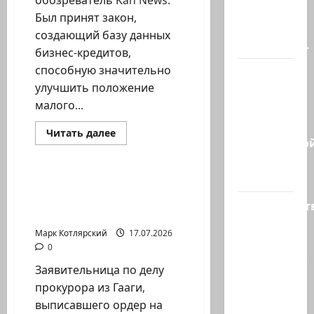
обозреватель Kan News:
иранцы
Был принят закон,
обстреляли
создающий базу данных
очередное…
бизнес-кредитов,
способную значительно
Есть
улучшить положение
такая
малого...
партия?
В
Израиль сегодня
Прочитать
Читать далее
израильско
больше
Марк Котлярский Телеграмм Канал
о
политике
Шауль
Амстердамский,
снова…
обозреватель
Заявительница по делу
Kan
прокурора из Гааги,
News:
Министерст
Был
выписавшего…
принят…
утвердило
Марк Котлярский
17.07.2026
113
0
миллионов
Заявительница по делу
шекелей
прокурора из Гааги,
для…
выписавшего ордер на