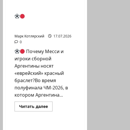
Марк Котлярский Телеграмм Канал
о
Идея
моя,
сгенерировано
Почему Месси и
ИИ
игроки сборной
Аргентины носят…
Марк Котлярский
17.07.2026
0
Почему Месси и
игроки сборной
Аргентины носят
«еврейский» красный
браслет?Во время
полуфинала ЧМ-2026, в
котором Аргентина...
Израиль сегодня
Прочитать
Читать далее
больше
Марк Котлярский Телеграмм Канал
о
Почему
Левое и