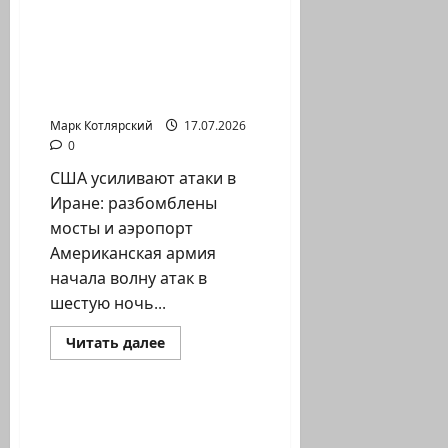
Марк Котлярский Телеграмм Канал
о
Вот
так
она
США усиливают атаки в
любит
Иране: разбомблены
меня…
Маарив:
мосты и…
83%
избирателей…
Марк Котлярский
17.07.2026
0
США усиливают атаки в
Иране: разбомблены
мосты и аэропорт
Американская армия
начала волну атак в
шестую ночь...
Израиль сегодня
Прочитать
Читать далее
больше
Марк Котлярский Телеграмм Канал
о
США
усиливают
атаки
Министерства
в
здравоохранения и
Иране: