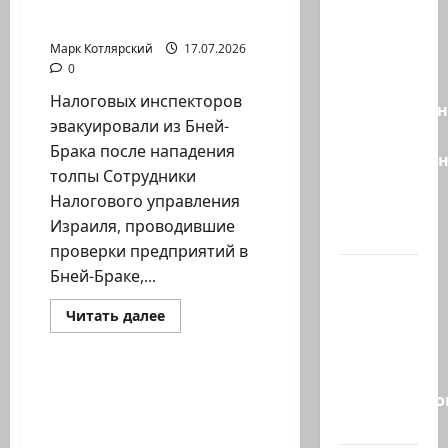
эвакуировали из Бней-
о…
диктата:
Брака…
партия
Марк Котлярский
17.07.2026
Эрдана
0
и
Налоговых инспекторов
Эдельштейн
эвакуировали из Бней-
даёт
Брака после нападения
русскоязыч
толпы Сотрудники
Израилю
Налогового управления
новый
Израиля, проводившие
выбор
проверки предприятий в
ВМС
Бней-Браке,...
Израиля
Израиль сегодня
Прочитать
Читать далее
проводят
больше
Марк Котлярский Телеграмм Канал
о
массовые
Налоговых
инспекторов
учения в
эвакуировали
В Израиле возник
Средиземно
из
дефицит молочной
Бней-
и…
Брака…
продукции Во…