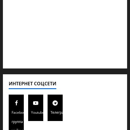
Геополитика
Новости из стран
Кибервойна Технология
Полемика на сайте
Редколегия сайта 2025
Хайфа новости
ИНТЕРНЕТ СОЦСЕТИ
Facebook
Youtube
Телеграмм
группа