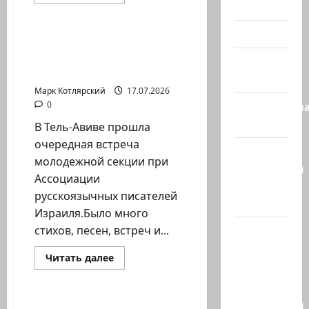
больше
Холокост
Марк Котлярский Телеграмм Канал
о
В
эти
Видео
минуты
В Тель-Авиве прошла
у
очередная встреча
главного
Израиль
призывного
молодежной…
сегодня
пункта
армии…
Марк Котлярский
17.07.2026
Литературн
0
гостиная
В Тель-Авиве прошла
очередная встреча
Марк
молодежной секции при
Котлярский
Ассоциации
Телеграмм
русскоязычных писателей
Канал
Израиля.Было много
Наш мир
стихов, песен, встреч и...
— взгляд
Израиль сегодня
Прочитать
Читать далее
из
больше
Марк Котлярский Телеграмм Канал
о
Израиля
В
Тель-
Ближний
Авиве
Иранская валюта