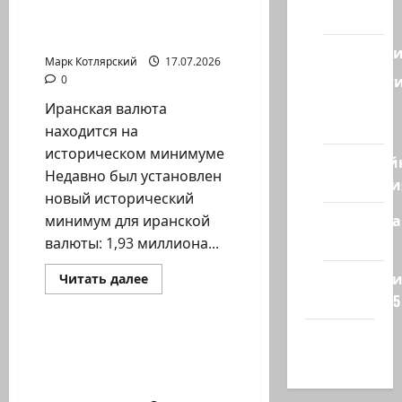
прошла
Восток
находится на
очередная
встреча
историческом…
молодежной…
Геополит
Марк Котлярский
17.07.2026
Новост
0
из
Иранская валюта
стран
находится на
историческом минимуме
Кибервой
Недавно был установлен
Технологи
новый исторический
Полемика
минимум для иранской
на сайте
валюты: 1,93 миллиона...
Редколеги
Израиль сегодня
Прочитать
Читать далее
больше
сайта 2025
Марк Котлярский Телеграмм Канал
о
Иранская
валюта
Хайфа
находится
Министерство
на
новости
здравоохранения
историческом…
распорядилось…