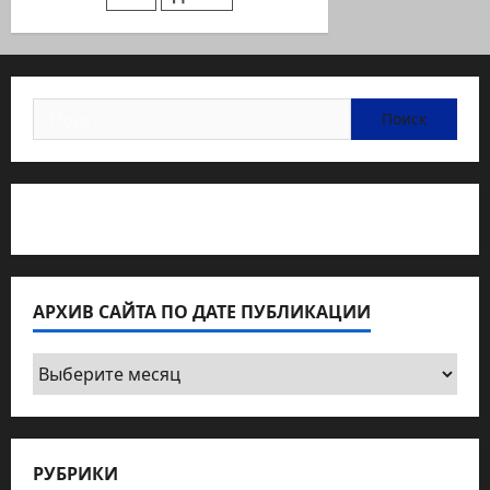
Найти:
Статьи об медицине Израиля
АРХИВ САЙТА ПО ДАТЕ ПУБЛИКАЦИИ
Архив
сайта
по
дате
РУБРИКИ
публикации