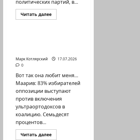
политических партий, в...
Израиль сегодня
Прочитать
Читать далее
больше
Марк Котлярский Телеграмм Канал
о
🏛
Официально
распущенный
Вот так она любит
Кнессет:
меня… Маарив: 83%
Израиль
готовится…
избирателей…
Марк Котлярский
17.07.2026
0
Вот так она любит меня…
Маарив: 83% избирателей
оппозиции выступают
против включения
ультраортодоксов в
коалицию. Семьдесят
процентов...
Израиль сегодня
Прочитать
Читать далее
больше