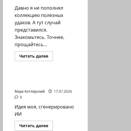
Давно я не пополнял
коллекцию полезных
удаков. А тут случай
представился.
Знакомьтесь. Точнее,
прощайтесь…
Израиль сегодня
Прочитать
Читать далее
больше
Марк Котлярский Телеграмм Канал
о
Давно
я
не
Идея моя,
пополнял
сгенерировано ИИ
коллекцию
полезных
Марк Котлярский
17.07.2026
удаков.
А
0
тут…
Идея моя, сгенерировано
ИИ
Израиль сегодня
Прочитать
Читать далее
больше