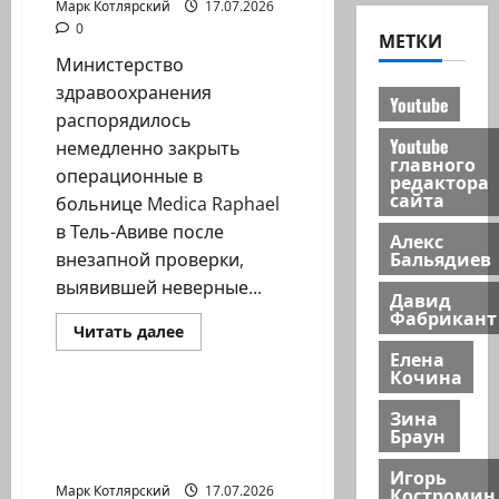
Марк Котлярский
17.07.2026
0
МЕТКИ
Министерство
здравоохранения
Youtube
распорядилось
Youtube
немедленно закрыть
главного
операционные в
редактора
сайта
больнице Medica Raphael
в Тель-Авиве после
Алекс
Бальядиев
внезапной проверки,
выявившей неверные...
Давид
Фабрикант
Израиль сегодня
Прочитать
Читать далее
больше
Елена
Марк Котлярский Телеграмм Канал
о
Кочина
Министерство
здравоохранения
распорядилось…
На видео жители Бней-
Зина
Браун
Брака, личности
установлены. «Мы…
Игорь
Костромин
Марк Котлярский
17.07.2026