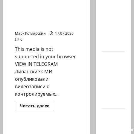
ЦАХАЛ
Ливанские СМИ
опасается,
опубликовали
что
видеозаписи о…
десятки
Марк Котлярский
17.07.2026
активных
0
иранских…
This media is not
supported in your browser
В 2019-м
VIEW IN TELEGRAM
Биньямину
Ливанские СМИ
Нетаниягу
опубликовали
не
видеозаписи о
хватило
контролируемых...
ровно
одного…
Израиль сегодня
Прочитать
Читать далее
больше
Марк Котлярский Телеграмм Канал
Правые
о
Ливанские
без
СМИ
опубликовали
Налоговых инспекторов
религиозно
видеозаписи