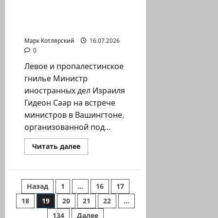
Месси
пропалестинское
и
игроки
гнилье Министр
сборной
иностранных…
Аргентины
носят…
Марк Котлярский
16.07.2026
0
Левое и пропалестинское
гнилье Министр
иностранных дел Израиля
Гидеон Саар на встрече
министров в Вашингтоне,
организованной под...
Прочитать
Читать далее
больше
о
Левое
и
пропалестинское
Пагинация
Назад
1
…
16
17
гнилье
Министр
иностранных…
18
19
20
21
22
…
записей
134
Далее