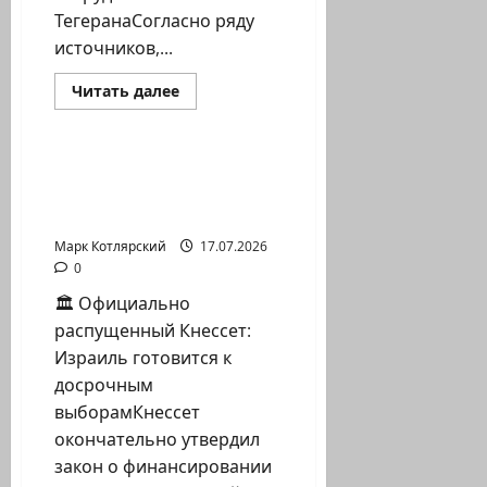
ТегеранаСогласно ряду
источников,...
Израиль сегодня
Прочитать
Читать далее
больше
Марк Котлярский Телеграмм Канал
о
Китай
🏛 Официально
помогает
распущенный Кнессет:
Ирану
обходить
Израиль готовится…
санкции?…
Марк Котлярский
17.07.2026
0
🏛 Официально
распущенный Кнессет:
Израиль готовится к
досрочным
выборамКнессет
окончательно утвердил
закон о финансировании