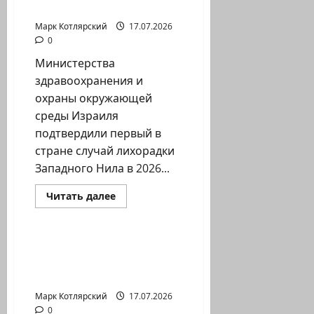
разбомблены
охраны окружающей…
мосты
и…
Марк Котлярский
17.07.2026
0
Министерства
здравоохранения и
охраны окружающей
среды Израиля
подтвердили первый в
стране случай лихорадки
Западного Нила в 2026...
Израиль сегодня
Прочитать
Читать далее
больше
Марк Котлярский Телеграмм Канал
о
Министерства
здравоохранения
и
Давно я не пополнял
охраны
коллекцию полезных
окружающей…
удаков. А тут…
Марк Котлярский
17.07.2026
0