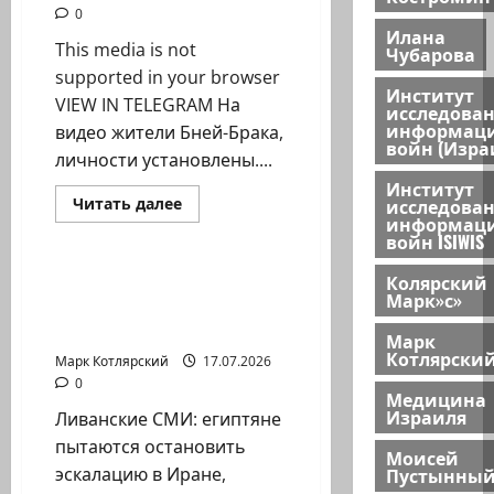
0
Илана
This media is not
Чубарова
supported in your browser
Институт
VIEW IN TELEGRAM На
исследова
информац
видео жители Бней-Брака,
войн (Изра
личности установлены....
Институт
Израиль сегодня
Прочитать
исследова
Читать далее
больше
информац
Марк Котлярский Телеграмм Канал
о
войн ISIWIS
На
видео
Колярский
жители
Ливанские СМИ:
Бней-
Марк»с»
египтяне пытаются
Брака,
личности
остановить эскалацию…
Марк
установлены.
Котлярски
«Мы…
Марк Котлярский
17.07.2026
0
Медицина
Израиля
Ливанские СМИ: египтяне
пытаются остановить
Моисей
Пустынны
эскалацию в Иране,