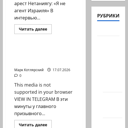
арест Нетаниягу: «Я не
агент Израиля» В
РУБРИКИ
интервью...
Израиль сегодня
Прочитать
Читать далее
Актуально
больше
Марк Котлярский Телеграмм Канал
о
Заявительница
Архив
по
статей
делу
В эти минуты у
прокурора
сайта
главного призывного
из
Гааги,
пункта армии…
Новости
выписавшего…
Марк Котлярский
17.07.2026
на
0
сайте
This media is not
(архив)
supported in your browser
Новости
VIEW IN TELEGRAM В эти
Хайфы
минуты у главного
(архив)
призывного...
Помним
Израиль сегодня
Прочитать
Читать далее