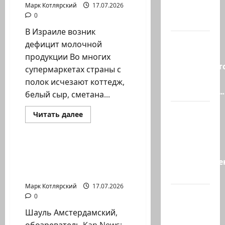
Марк Котлярский
17.07.2026
А вам
0
слабо?!
В Израиле возник
Началось
дефицит молочной
или
продукции Во многих
продолжаетс
супермаркетах страны с
В Сирии
полок исчезают коттедж,
произошёл…
белый сыр, сметана...
А, вот, и
Израиль сегодня
Прочитать
Читать далее
больше
хорошая
Марк Котлярский Телеграмм Канал
о
В
новость
Израиле
«Смотрич
возник
Шауль Амстердамский,
дефицит
высокомерен
обозреватель Kan News:
молочной
продукции
Был принят…
в…
Во…
Марк Котлярский
17.07.2026
В
0
Ормузском
Шауль Амстердамский,
проливе