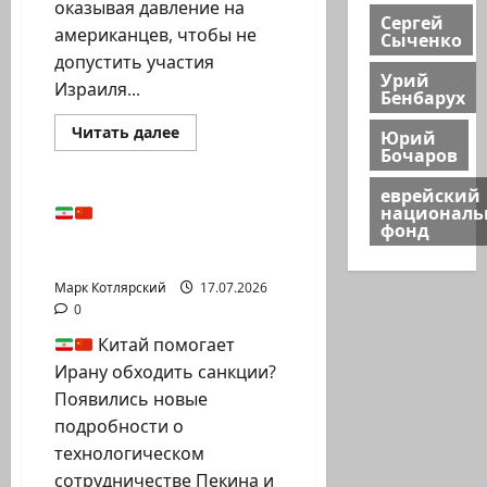
оказывая давление на
Сергей
американцев, чтобы не
Сыченко
допустить участия
Урий
Израиля...
Бенбарух
Израиль сегодня
Прочитать
Читать далее
Юрий
больше
Бочаров
Марк Котлярский Телеграмм Канал
о
Ливанские
еврейский
СМИ:
египтяне
национал
Китай помогает
пытаются
фонд
Ирану обходить
остановить
эскалацию…
санкции?…
Марк Котлярский
17.07.2026
0
Китай помогает
Ирану обходить санкции?
Появились новые
подробности о
технологическом
сотрудничестве Пекина и