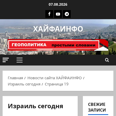
Перейти
07.08.2026
к
Facebook
Youtube
Телеграмм
содержимому
группа
ХАЙФАИНФО
ХАЙФАИНФО
Основное
меню
Главная
Новости сайта ХАЙФАИНФО
Израиль сегодня
Страница 19
Израиль сегодня
СВЕЖИЕ
Израиль сегодня
ЗАПИСИ
Марк Котлярский Телеграмм Канал