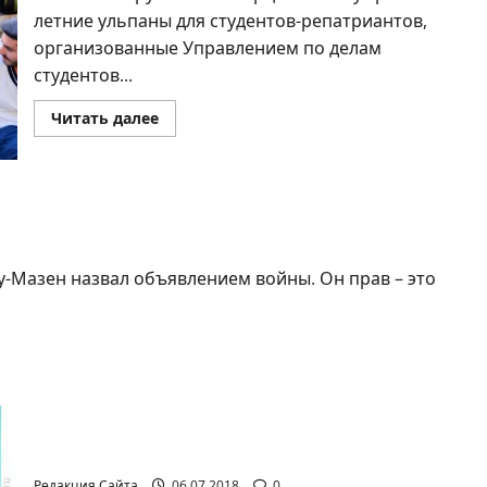
во
летние ульпаны для студентов-репатриантов,
второй
раз
организованные Управлением по делам
подряд
студентов...
Прочитать
Читать далее
больше
о
Летние
ульпаны
для
студентов-
номика
репатриантов
будут
открыты
в
у-Мазен назвал объявлением войны. Он прав – это
Иерусалиме
и
Герцлии
Александр Коган. Нереальный мир Аргамана
Редакция Сайта
06.07.2018
0