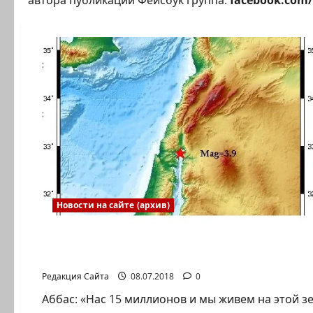
автора публикации Фейсбук группа:
facebook.com/
Новости на сайте (архив)
Полемика на сайте
Роберт Илатов. История по Аббасу
Редакция Сайта
08.07.2018
0
Аббас: «Нас 15 миллионов и мы живем на этой з