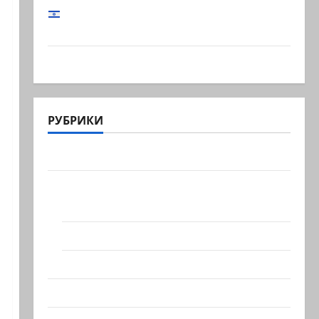
Начальник Генштаба ЦАХАЛ: «В Газе
мы…
@markkot56 posted a video
РУБРИКИ
Актуально
Архив статей сайта
Новости на сайте (архив)
Новости Хайфы (архив)
Помним Холокост
Видео