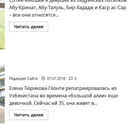
Сотни юношей и девушек из бедуинских поселков
Абу-Кринат, Абу-Талуль, Бир-Хададж и Каср ас-Сар
– все они относятся...
Прочитать
Читать далее
больше
о
Попечители
леса
из
бедуинского
сектора
Рассеянный склероз: очень важно говорить о
болезни!
Редакция Сайта
07.07.2018
0
Елена Тюрикова-Глонти репатриировалась из
Узбекистана во времена «большой алии» еще
девочкой. Сейчас ей 35, она живет в...
Прочитать
Читать далее
больше
о
Рассеянный
склероз: