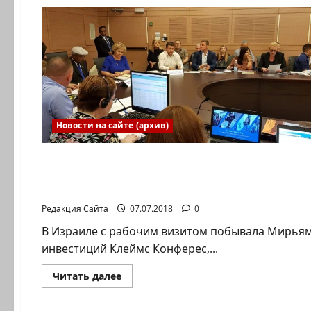
Новости на сайте (архив)
Новости на сайте (архив)
Нам, Клеймс Конференс, повезло, что у нас в
Редакция Сайта
07.07.2018
0
В Израиле с рабочим визитом побывала Мирьям 
инвестиций Клеймс Конферес,...
Прочитать
Читать далее
больше
о
Нам,