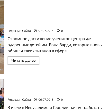
Ученики из Ришон ле-Циона завоевали
золото в чемпионате мира по робототехнике
во второй раз подряд
Редакция Сайта
07.07.2018
0
Огромное достижение учеников центра для
одаренных детей им. Рона Варди, которые вновь
обошли таких титанов в сфере...
Прочитать
Читать далее
больше
о
Ученики
из
Ришон
ле-
Циона
Летние ульпаны для студентов-репатриантов
завоевали
золото
будут открыты в Иерусалиме и Герцлии
в
чемпионате
Редакция Сайта
06.07.2018
0
мира
по
В июле в Иерусалиме и Герцлии начнут работать
робототехнике