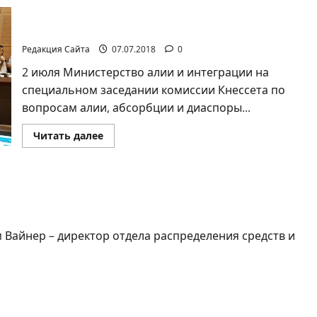
очень
Министерство алии и интеграции
важно
говорить
представило в Кнессете годовой отчёт
о
болезни!
Редакция Сайта
07.07.2018
0
2 июля Министерство алии и интеграции на
специальном заседании комиссии Кнессета по
вопросам алии, абсорбции и диаспоры...
Прочитать
Читать далее
больше
о
Министерство
алии
и
 Израиле такие партнёры!
интеграции
представило
в
Кнессете
годовой
Вайнер – директор отдела распределения средств и
отчёт