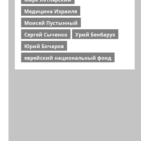
Медицина Израиля
Моисей Пустынный
Сергей Сыченко
Урий Бенбарух
Юрий Бочаров
еврейский национальный фонд