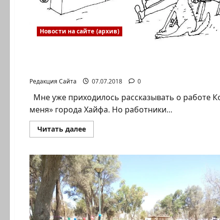
Новости на сайте (архив)
Новости на сайте (архив)
Надейся и жди !
Редакция Сайта
07.07.2018
0
Мне уже приходилось рассказывать о работе К
меня» города Хайфа. Но работники...
Прочитать
Читать далее
больше
о
Надейся
и
жди
!