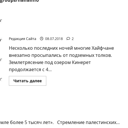
groups/haifainfo
Землетрясение в районе Кинерета начинает
волновать Хайфу.
Редакция Сайта
08.07.2018
2
Несколько последних ночей многие Хайфчане
внезапно просыпались от подземных толков.
Землетрясение под озером Кинерет
продолжается с 4...
Прочитать
Читать далее
больше
о
Землетрясение
в
районе
Кинерета
начинает
волновать
Хайфу.
емле более 5 тысяч лет». Стремление палестинских...