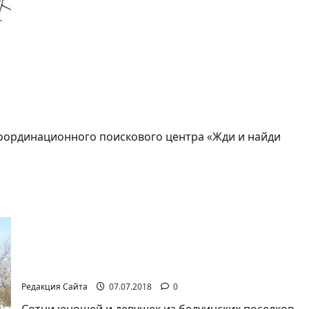
ПЕНСИЯ
ИЗ
РОССИИ:
БОЛЬШОЙ
БЛЕФ
оординационного поискового центра «Жди и найди
Попечители леса из бедуинского сектора
Редакция Сайта
07.07.2018
0