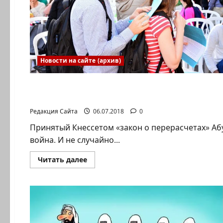
Новости на сайте (архив)
Полемика на сайте
Александр Гольцекер. Подрывная микроэко
Редакция Сайта
06.07.2018
0
Принятый Кнессетом «закон о перерасчетах» Аб
война. И не случайно...
Прочитать
Читать далее
больше
о
Александр
Гольцекер.
Подрывная
микроэкономика