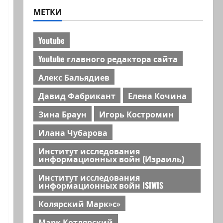
МЕТКИ
Youtube
Youtube главного редактора сайта
Алекс Бальядиев
Давид Фабрикант
Елена Кочина
Зина Браун
Игорь Костромин
Илана Чубарова
Институт исследования
информационных войн (Израиль)
Институт исследования
информационных войн ISIWIS
Колярский Марк»с»
Марк Котлярский