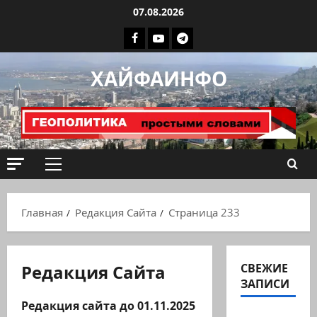
Перейти
07.08.2026
к
Facebook
Youtube
Телеграмм
содержимому
группа
ХАЙФАИНФО
ХАЙФАИНФО
Основное
меню
Главная
Редакция Сайта
Страница 233
Редакция Сайта
СВЕЖИЕ
ЗАПИСИ
Редакция сайта до 01.11.2025