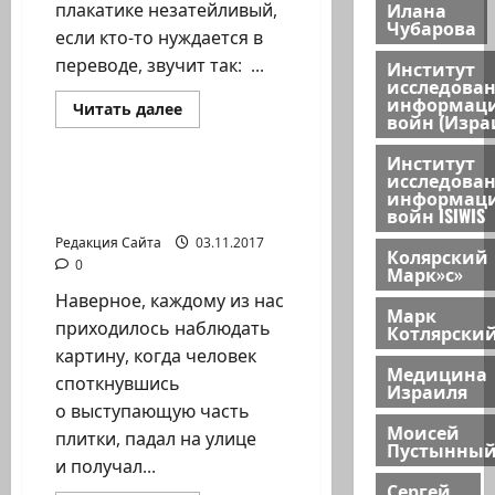
Илана
плакатике незатейливый,
Чубарова
если кто-то нуждается в
переводе, звучит так: ...
Институт
исследова
информац
Прочитать
Читать далее
войн (Изра
больше
Помним Холокост
о
Сявки:
Институт
Ивет
исследова
Либерман
Компенсация за
информац
=
падение на улице
войн ISIWIS
Сталин
Редакция Сайта
03.11.2017
Колярский
0
Марк»с»
Наверное, каждому из нас
Марк
приходилось наблюдать
Котлярски
картину, когда человек
Медицина
споткнувшись
Израиля
о выступающую часть
Моисей
плитки, падал на улице
Пустынны
и получал...
Сергей