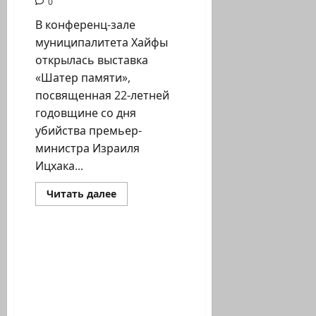
0
В конференц-зале
муниципалитета Хайфы
открылась выставка
«Шатер памяти»,
посвященная 22-летней
годовщине со дня
убийства премьер-
министра Израиля
Ицхака...
Прочитать
Читать далее
больше
Новости на сайте (архив)
о
Хайфа.
Памяти
Ицхака
Налоги государства
Рабина
Израиля на покупки в
Интернете —
справочная
информация