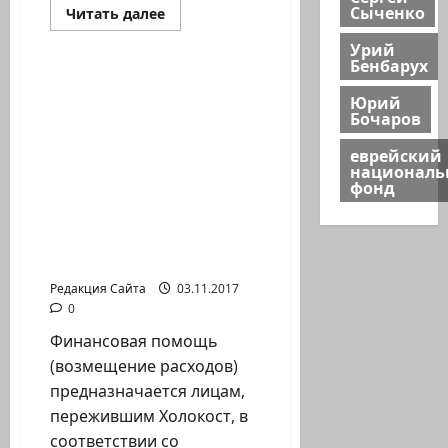
Сыченко
Прочитать
Читать далее
больше
Помним Холокост
о
Урий
Компенсация
Бенбарух
за
падение
Пояснения по
на
Юрий
заполнению заявки на
улице
Бочаров
получение финансовой
помощи (возмещение
еврейский
национал
расходов)/ КЕРЕН
фонд
РЕВАХА – Фонд
обеспечения граждан
Израиля, переживших
катастрофу
Редакция Сайта
03.11.2017
0
Финансовая помощь
(возмещение расходов)
предназначается лицам,
пережившим Холокост, в
соответствии со