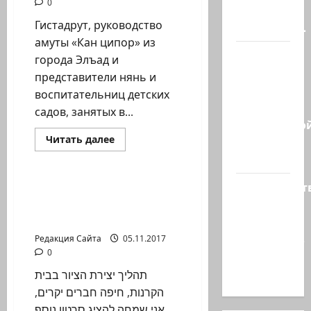
0
обстреляли
Гистадрут, руководство
очередное…
амуты «Кан ципор» из
Есть
города Элъад и
такая
представители нянь и
партия?
воспитательниц детских
В
садов, занятых в...
израильско
Прочитать
Читать далее
политике
больше
Новости Хайфы (архив)
снова…
о
Коллективный
договор
Министерст
в
Татьяна Белоконенко.
ультрарелигиозном
утвердило
Создание росписи
секторе
Пролом на Адаре.
113
миллионов
Редакция Сайта
05.11.2017
0
шекелей
для…
תהליך יצירת הציור בבית
הקרנות, חיפה חברים יקרים,
אני שמחה להציג סרטון נוסף