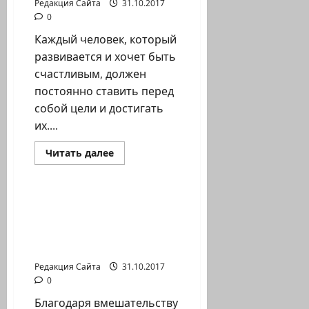
Редакция Сайта
31.10.2017
владельцем
прибыльного
0
бизнеса
можно
Каждый человек, который
в
любой
развивается и хочет быть
момент
счастливым, должен
постоянно ставить перед
собой цели и достигать
их....
Прочитать
Читать далее
больше
Новости на сайте (архив)
о
Иврит
для
всей
Депутаты НДИ спасли от
семьи
депортации
–
не
несовершеннолетних
откладывая
детей репатриантки
Редакция Сайта
31.10.2017
0
Благодаря вмешательству