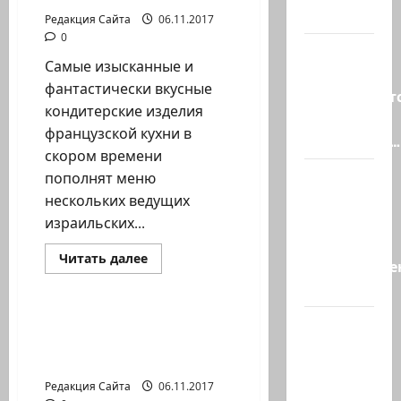
Бахарав
слабо?!
Редакция Сайта
06.11.2017
о
прошлом
0
и
Началось
будущем
Самые изысканные и
израильской
или
авиации
фантастически вкусные
продолжаетс
кондитерские изделия
В Сирии
французской кухни в
произошёл…
скором времени
А, вот, и
пополнят меню
хорошая
нескольких ведущих
новость
израильских...
«Смотрич
Прочитать
Читать далее
высокомерен
больше
Новости на сайте (архив)
о
в…
Больше
круассанов,
профитролей
Коллективный договор
В
и
в ультрарелигиозном
Ормузском
других
французских
секторе
проливе
десертов
для
Редакция Сайта
06.11.2017
иранцы
израильтян