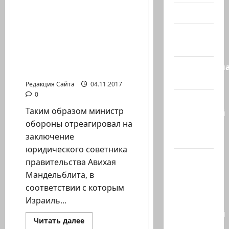
о
Льготы
Видео
для
пожилых
Либерман не позволяет
людей
Израиль
ХАМАСу и «Исламскому
в
сегодня
Израиле
джихаду» извлечь тела
боевиков из
Литературн
взорванного туннеля
гостиная
Редакция Сайта
04.11.2017
0
Марк
Таким образом министр
Котлярский
обороны отреагировал на
Телеграмм
заключение
Канал
юридического советника
Наш мир
правительства Авихая
— взгляд
Мандельблита, в
из
соответствии с которым
Израиля
Израиль...
Ближний
Прочитать
Читать далее
Восток
больше