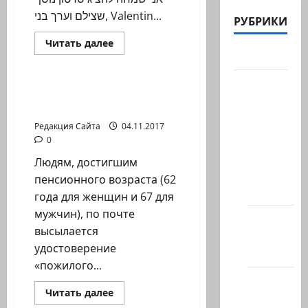
שצילם וערך בני, Valentin...
РУБРИКИ
Прочитать
Читать далее
больше
Актуально
Помним Холокост
о
Татьяна
Белоконенко.
Архив
Создание
Льготы для пожилых
статей
росписи
людей в Израиле
Пролом
сайта
на
Редакция Сайта
04.11.2017
Адаре.
Новости
0
на
Людям, достигшим
сайте
пенсионного возраста (62
(архив)
года для женщин и 67 для
мужчин), по почте
Новости
высылается
Хайфы
удостоверение
(архив)
«пожилого...
Помним
Прочитать
Читать далее
Холокост
больше
Новости на сайте (архив)