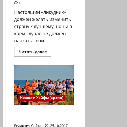
0
Настоящий «ликудник»
должен желать изменить
страну к лучшему, но ни в
коем случае не должен
пачкать свои...
Прочитать
Читать далее
больше
о
Александр
Гольденштейн.
А
поговорить…..
Новости Хайфы (архив)
Побежали! Ежегодный
марафон Saucony в Хайфе
Редакция Сайта
25.10.2017