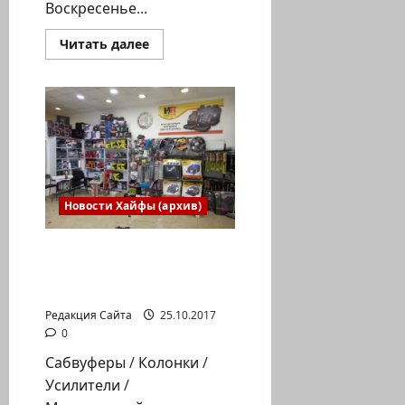
Воскресенье...
Прочитать
Читать далее
больше
о
Центр
независимой
жизни.
Мероприятия
29/10-
2/11
Новости Хайфы (архив)
שי סבג» — אביזרי רכב»
(Шай Сабаг) — Все для
твоего автомобиля!
Редакция Сайта
25.10.2017
0
Сабвуферы / Колонки /
Усилители /