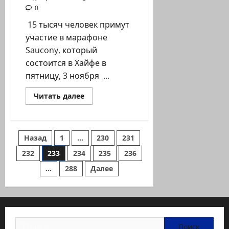
0
15 тысяч человек примут
участие в марафоне
Saucony, который
состоится в Хайфе в
пятницу, 3 ноября ...
Прочитать
Читать далее
больше
о
Побежали!
Ежегодный
марафон
Пагинация
Назад
1
…
230
231
Saucony
в
Хайфе
232
233
234
235
236
записей
…
288
Далее
Найти: