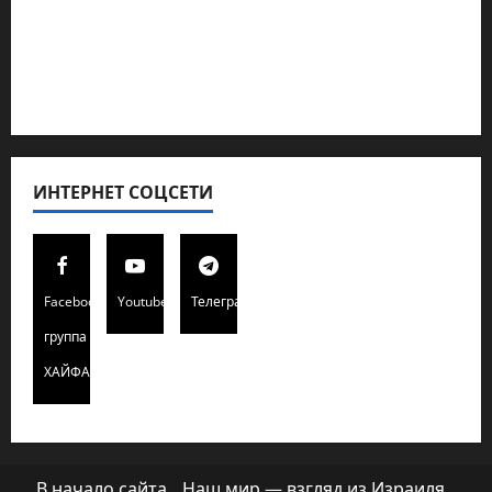
Полемика на сайте
Редколегия сайта 2025
Хайфа новости
ИНТЕРНЕТ СОЦСЕТИ
Facebook
Youtube
Телеграмм
группа
ХАЙФАИНФО
В начало сайта
Наш мир — взгляд из Израиля