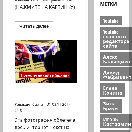
МЕТКИ
(НАЖМИТЕ НА КАРТИНКУ)
:
Youtube
Прочитать
Читать далее
больше
Youtube
о
главного
«Калькулятор
редактора
подсчета
сайта
прав»,
созданный
Ведомством
Алекс
по
Бальядиев
правам
людей,
переживших
Давид
катастрофу
Новости на сайте (архив)
Фабрикант
Елена
Сявки: Ивет Либерман =
Кочина
Сталин
Зина
Редакция Сайта
03.11.2017
Браун
0
Игорь
Эта фотография облетела
Костромин
весь интернет. Текст на