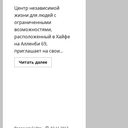
Центр независимой
жизни для людей с
ограниченными
возможностями,
расположенный в Хайфе
на Алленби 69,
приглашает на свои...
Прочитать
Читать далее
больше
Новости Хайфы (архив)
о
Центр
независимой
жизни.
Что такое система
План
франчайзинга и зачем
мероприятий
5-
она нужна в Израиле ?
9/11/17
Изменить свою жизнь и
стать владельцем
прибыльного бизнеса
можно в любой момент