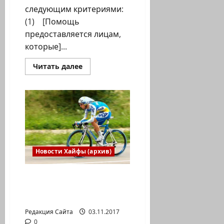
следующим критериями:
(1) [Помощь
предоставляется лицам,
которые]...
Прочитать
Читать далее
больше
о
Пояснения
по
заполнению
заявки
на
получение
финансовой
помощи (возмещение
расходов)/
КЕРЕН
Новости Хайфы (архив)
РЕВАХА
–
Фонд
Центр независимой
обеспечения
граждан
жизни. План
Израиля,
мероприятий 5-9/11/17
переживших
катастрофу
Редакция Сайта
03.11.2017
0