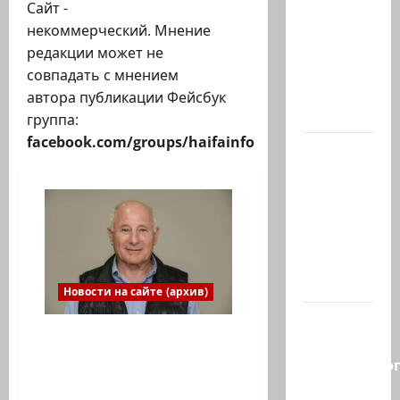
ЦАХАЛ
Сайт -
опасается,
некоммерческий. Мнение
что
редакции может не
десятки
совпадать с мнением
активных
автора публикации Фейсбук
иранских…
группа:
facebook.com/groups/haifainfo
В 2019-м
Биньямину
Нетаниягу
не
хватило
ровно
одного…
Новости на сайте (архив)
Правые
Мнение профессионала.
без
Почему ВВС Израиля
религиозно
превосходят
диктата:
американские. Генерал