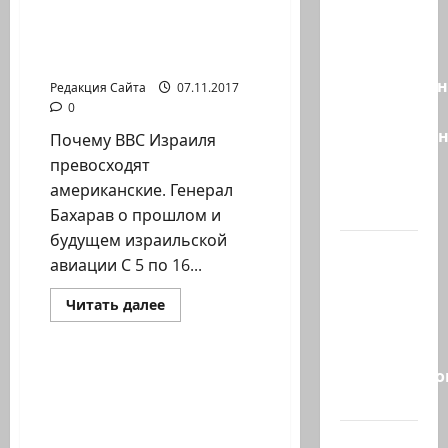
партия
Бахарав о прошлом и
Эрдана
будущем израильской
и
авиации
Эдельштейн
Редакция Сайта
07.11.2017
даёт
0
русскоязыч
Почему ВВС Израиля
Израилю
превосходят
новый
американские. Генерал
выбор
Бахарав о прошлом и
будущем израильской
ВМС
авиации С 5 по 16...
Израиля
проводят
Прочитать
Читать далее
больше
массовые
Новости на сайте (архив)
о
Мнение
учения в
профессионала.
Средиземно
Почему
Больше круассанов,
ВВС
профитролей и других
и…
Израиля
превосходят
французских десертов
американские.
А вам
для израильтян
Генерал