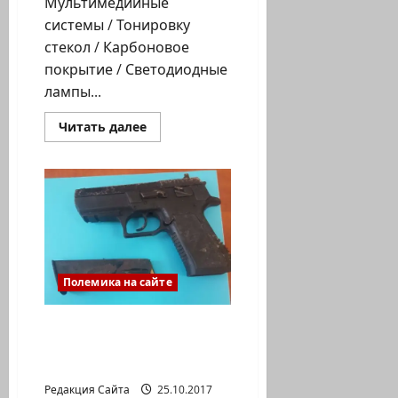
Мультимедийные
системы / Тонировку
стекол / Карбоновое
покрытие / Светодиодные
лампы...
Прочитать
Читать далее
больше
о
שי
סבג»
—
אביזרי
רכב»
(Шай
Сабаг)
—
Все
для
Полемика на сайте
твоего
автомобиля!
Александр
Гольденштейн. А
поговорить…..
Редакция Сайта
25.10.2017