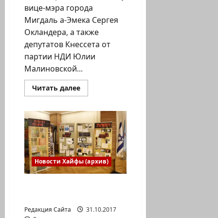
вице-мэра города
Мигдаль а-Эмека Сергея
Окландера, а также
депутатов Кнессета от
партии НДИ Юлии
Малиновской...
Прочитать
Читать далее
больше
о
Депутаты
НДИ
спасли
от
депортации
несовершеннолетних
детей
репатриантки
Новости Хайфы (архив)
Хайфа. Памяти Ицхака
Рабина
Редакция Сайта
31.10.2017