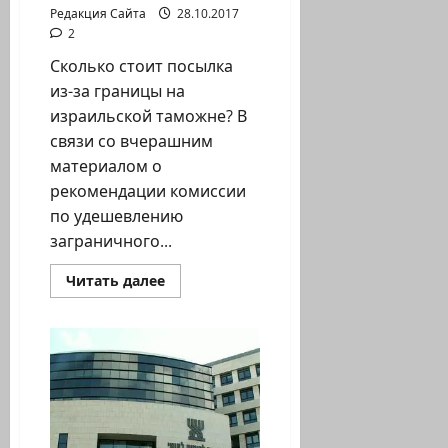
Редакция Сайта
28.10.2017
2
Сколько стоит посылка
из-за границы на
израильской таможне? В
связи со вчерашним
материалом о
рекомендации комиссии
по удешевлению
заграничного...
Прочитать
Читать далее
больше
о
Налоги
государства
Израиля
на
покупки
в
Интернете
—
справочная
информация