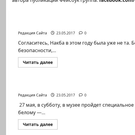
автора публикации Фейсбук группа:
facebook.com/
Полемика на сайте
Леонид Луцкий. Шанкры гнева
Редакция Сайта
23.05.2017
0
Согласитесь, Накба в этом году была уже не та.
безопасности,...
Прочитать
Читать далее
больше
о
Новости Хайфы (архив)
Леонид
Луцкий.
Шанкры
Музей Мане Каца. Белым по белому — от Ма
гнева
Редакция Сайта
23.05.2017
0
27 мая, в субботу, в музее пройдет специально
белому —...
Прочитать
Читать далее
больше
о