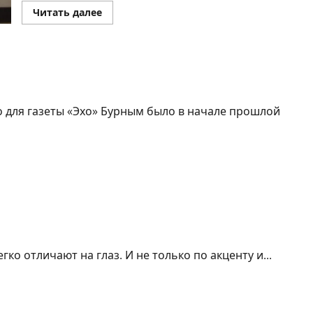
Прочитать
Читать далее
больше
о
Заявления
премьер-
министра
Биньямина
Нетаниягу
и
президента
США
 для газеты «Эхо» Бурным было в начале прошлой
Дональда
Трампа
в
резиденции
главы
правительства
в
Иерусалиме
усская» боль в Израиле
ко отличают на глаз. И не только по акценту и...