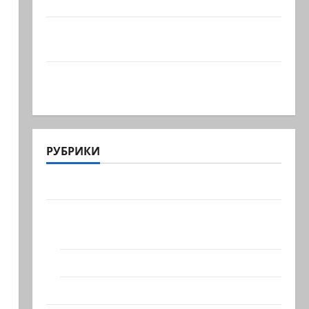
политике снова…
Министерство утвердило 113
миллионов шекелей для…
Вот, что бывает, когда еврей случайно
въезжает в…
РУБРИКИ
Актуально
Архив статей сайта
Новости на сайте (архив)
Новости Хайфы (архив)
Помним Холокост