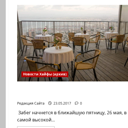
Музей
Мане
Каца.
Белым
по
белому
—
от
Малевича
до
наших
дней
Новости Хайфы (архив)
Новости Хайфы (архив)
Хайфа: уникальный забег «Вверх по ступень
Редакция Сайта
23.05.2017
0
Забег начнется в ближайшую пятницу, 26 мая, в 
самой высокой...