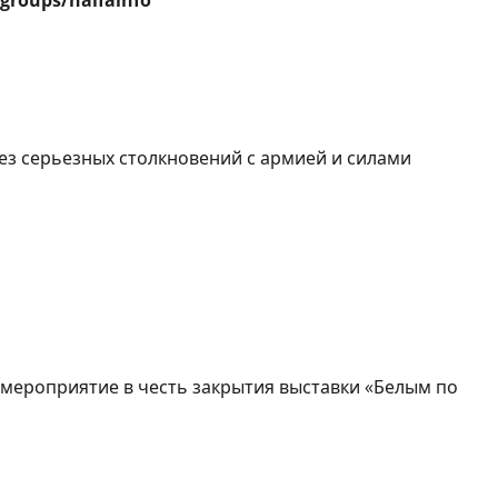
groups/haifainfo
 Без серьезных столкновений с армией и силами
левича до наших дней
е мероприятие в честь закрытия выставки «Белым по