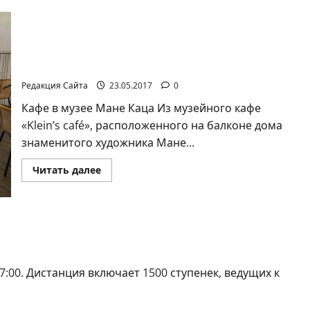
Музейное объединение представляет:
Музейные кафе — часы работы, обзор
предлагаемых услуг
Редакция Сайта
23.05.2017
0
Кафе в музее Мане Каца Из музейного кафе
«Klein’s café», расположенного на балконе дома
знаменитого художника Мане...
Прочитать
Читать далее
больше
о
Музейное
объединение
представляет:
Музейные
кам»
кафе
—
часы
работы,
7:00. Дистанция включает 1500 ступенек, ведущих к
обзор
предлагаемых
услуг