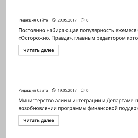
дикость
лежит
Газета «Осторожно, Правда» и Невзлин ?
в
моральной
Редакция Сайта
20.05.2017
0
сфере»:
«русская»
боль
Постоянно набирающая популярность ежемесяч
в
«Осторожно, Правд­а», главным редактором кот
Израиле
Прочитать
Читать далее
больше
о
Новости на сайте (архив)
Газета
«Осторожно,
Правда»
Возобновлена программа финансовой помо
и
Невзлин
репатриантов.
?
Редакция Сайта
19.05.2017
0
Министерство алии и интеграции и Департамент
возобновлении программы финансовой поддержк
Прочитать
Читать далее
больше
о
Новости Хайфы (архив)
Возобновлена
программа