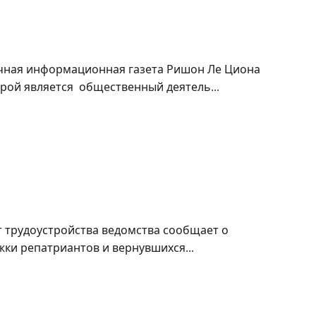
ная информационная газета Ришон Ле Цио­на
орой является общественный деятель...
щи организациям, продвигающим творчество
 трудоустройства ведомства сообщает о
и репатриантов и вернувшихся...