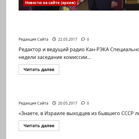
Новости на сайте (архив)
Полемика на сайте
Цви Зильбер. Без истерик
Редакция Сайта
22.05.2017
0
Редактор и ведущий радио Кан-РЭКА Специально
недели заседание комиссии...
Прочитать
Читать далее
больше
о
Полемика на сайте
Цви
Зильбер.
Без
«Наша дикость лежит в моральной сфере»: «р
истерик
Редакция Сайта
20.05.2017
0
«Знаете, в Израиле выходцев из бывшего СССР лег
Прочитать
Читать далее
больше
о
Новости на сайте (архив)
«Наша