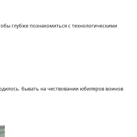
з Бостона
тобы глубже познакомиться с технологическими
ие ветерана Второй Мировой войны
ь бывать на чествовании юбиляров воинов
Большое собрание беженцев-эвакуированных-