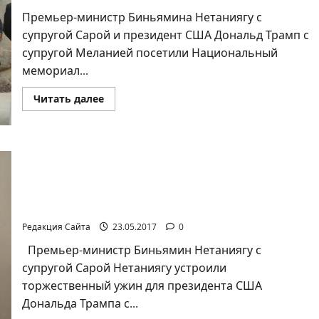
Премьер-министр Биньямина Нетаниягу с
супругой Сарой и президент США Дональд Трамп с
супругой Меланией посетили Национальный
мемориал...
Прочитать
Читать далее
больше
о
Президент
США
Дональд
Трамп
Заявления премьер-министра Биньямина
посетил
Нетаниягу и президента США Дональда
«Яд
ва-
Трампа в резиденции главы правительства в
Шем».
Иерусалиме
Редакция Сайта
23.05.2017
0
Премьер-министр Биньямин Нетаниягу с
супругой Сарой Нетаниягу устроили
торжественный ужин для президента США
Дональда Трампа с...