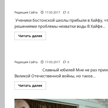
финансовой
Хайфа принимает молодежную делегацию и
помощи
организациям,
Редакция Сайта
17.05.2017
0
продвигающим
творчество
репатриантов.
Ученики бостонской школы прибыли в Хайфу, ч
решениями проблемы нехватки воды В Хайфе...
Прочитать
Читать далее
больше
о
Новости Хайфы (архив)
Хайфа
принимает
молодежную
Давид Фабрикант. В Хайфе отметили столет
делегацию
из
Редакция Сайта
17.05.2017
0
Бостона
Славный юбилей Мне не раз приходилос
Великой Отечественной войны, но такое...
Прочитать
Читать далее
больше
о
Давид
Фабрикант.
В
Хайфе