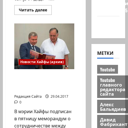
Редколеги
Прочитать
сайта 2025
Читать далее
больше
о
Хайфа
Цветы
павшим,
новости
память
–
живым.
В
церемониях
Дня
МЕТКИ
памяти
активное
участие
Новости Хайфы (архив)
принимают
Youtube
молодежные
движения
Хайфа и Москва
Израиля.
Youtube
подружились
главного
зоопарками
редактора
сайта
Редакция Сайта
29.04.2017
0
Алекс
Бальядиев
В мэрии Хайфы подписан
в пятницу меморандум о
Давид
Фабрикант
сотрудничестве между