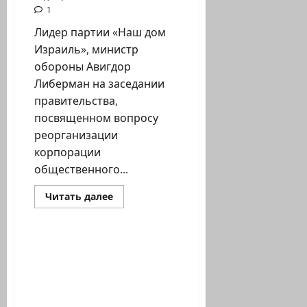
1
Лидер партии «Наш дом
Израиль», министр
обороны Авигдор
Либерман на заседании
правительства,
посвященном вопросу
реорганизации
корпорации
общественного...
Прочитать
Читать далее
больше
Новости на сайте (архив)
о
Авигдор
Либерман
выступил
Из выступления
в
премьер-министра
защиту
радио
Биньямина Нетаниягу
РЭКА
на церемонии Дня
памяти Катастрофы и