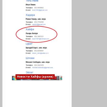
Новости Хайфы (архив)
Юли Штрайм больше
«НЕТ» … в партии НДИ. А
куда уйдут партийные
деньги?