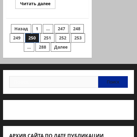
Прочитать
Читать далее
больше
о
Революционный
законопроект
об
Пагинация
Назад
1
…
247
248
улучшении
положения
людей,
249
250
251
252
253
записей
относящихся
к
…
288
Далее
категории
«пережившие
Холокост»
Найти:
Статьи об медицине Израиля
АРХИВ САЙТА ПО ДАТЕ ПУБЛИКАЦИИ