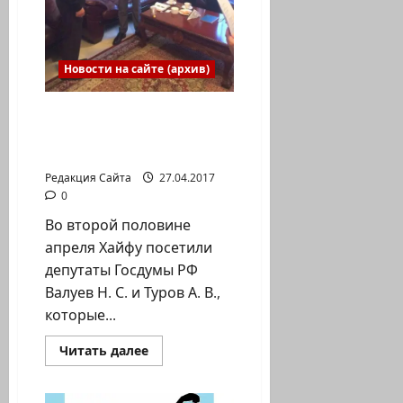
Новости на сайте (архив)
Одна из многих встреч
депутатов госдумы
России в Хайфе
Редакция Сайта
27.04.2017
0
Во второй половине
апреля Хайфу посетили
депутаты Госдумы РФ
Валуев Н. С. и Туров А. В.,
которые...
Прочитать
Читать далее
больше
о
Одна
из