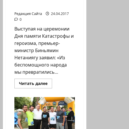
героизма
Редакция Сайта
24.04.2017
0
Выступая на церемонии
Дня памяти Катастрофы и
героизма, премьер-
министр Биньямин
Нетаниягу заявил: «Из
беспомощного народа
мы превратились...
Прочитать
Читать далее
больше
о
Из
выступления
премьер-
министра
Биньямина
Нетаниягу
на
церемонии
Дня