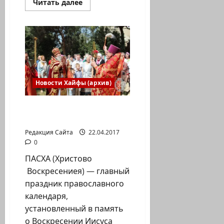
Прочитать
Читать далее
больше
о
Фейсбук
альбомы
Наталии
Пинской.
Выставка
«Анонимо»
в
г.
Хайфа
Новости Хайфы (архив)
В Хайфе отпраздновали
Христово Воскресение
Редакция Сайта
22.04.2017
0
ПАСХА (Христово
Воскресениея) — главный
праздник православного
календаря,
установленный в память
о Воскресении Иисуса