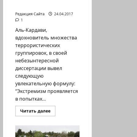
которые играет Дери
Редакция Сайта
24.04.2017
1
Аль-Кардави,
вдохновитель множества
террористических
группировок, в своей
небезынтересной
диссертации вывел
следующую
увлекательную формулу:
“Экстремизм проявляется
в попытках...
Прочитать
Читать далее
больше
о
Марк
Новиков.
Игры,
в