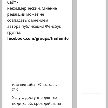
Вице-
Сайт -
президент
некоммерческий. Мнение
США
редакции может не
Дж.Д.Вэнс
совпадать с мнением
обо всей
автора публикации Фейсбук
ситуации
группа:
с…
facebook.com/groups/haifainfo
Новости на сайте (архив)
Абу-
Даби,
С сегодняшнего дня
которого
можно получать новые
не видно
водительские права в
в
700 почтовых
заголовках
отделениях страны.
Когда в
Редакция Сайта
03.05.2017
мире…
0
Услуга доступна для тех
Часть 2-я
водителей, срок действия
6.