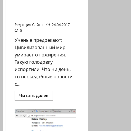
Благотворительный
марафон
в
Леонид Луцкий. А вдруг
пользу
помрут?
людей,
переживших
Редакция Сайта
24.04.2017
Холокост.
Хайфа
0
Ученые предрекают:
Цивилизованный мир
умирает от ожирения.
Такую голодовку
испортили! Что ни день,
то несъедобные новости
с...
Прочитать
Читать далее
больше
о
Леонид
Луцкий.
А
вдруг
помрут?