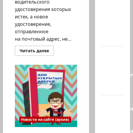
водительского
Сегодня
удостоверения которых
вечером
истек, а новое
они
удостоверение,
проводят
отправленное
Йоава
на почтовый адрес, не...
через…
Прочитать
Читать далее
Это пост
больше
о
Шломо
С
Фильбера,
сегодняшнего
дня
опубликова
можно
получать
незадолго
новые
водительские
до…
права
в
700
Вы
почтовых
необразова
отделениях
страны.
«Вы
Новости на сайте (архив)
просто
необразован