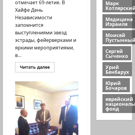
отмечает 69-летие. В
Марк
Котлярски
Хайфе День
Независимости
Медицина
Израиля
запомнится
выступлениями звезд
Моисей
Пустынны
эстрады, фейерверками и
яркими мероприятиями,
Сергей
в...
Сыченко
Урий
Прочитать
Читать далее
Бенбарух
больше
о
День
Юрий
Независимости
Бочаров
в
Хайфе
еврейский
национал
фонд