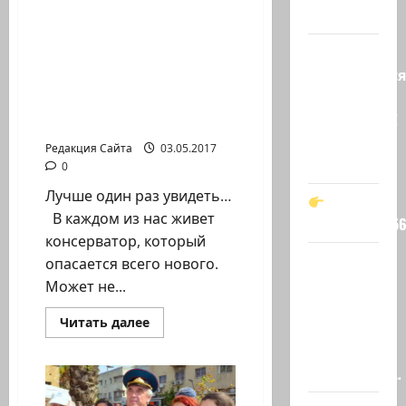
Дни открытых дверей,
…
бесплатный урок
иврита и встреча с
Вот,
представителем
оказывается
министерства
кто спас
абсорбции в «Ульпан
Зеленского!
шели»
Он —
Редакция Сайта
03.05.2017
мой…
0
Лучше один раз увидеть…
В каждом из нас живет
t.me/markkot5
консерватор, который
Обидели…
опасается всего нового.
Эйнав
Может не...
Цангаукер
Прочитать
Читать далее
выдворили
больше
о
с
Дни
заседании…
открытых
дверей,
бесплатный