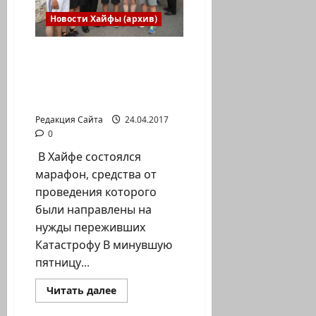
памяти
Катастрофы
Новости Хайфы (архив)
и
героизма
Благотворительный
марафон в пользу
людей, переживших
Холокост. Хайфа
Редакция Сайта
24.04.2017
0
В Хайфе состоялся
марафон, средства от
проведения которого
были направлены на
нужды переживших
Катастрофу В минувшую
пятницу...
Прочитать
Читать далее
больше
Полемика на сайте
о