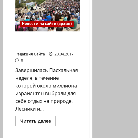
которые
играет
Дери
Новости на сайте (архив)
ЕНФ-ККЛ подвел итоги
пасхальной недели
Редакция Сайта
23.04.2017
0
Завершилась Пасхальная
неделя, в течение
которой около миллиона
израильтян выбрали для
себя отдых на природе.
Лесники и...
Прочитать
Читать далее
больше
Новости Хайфы (архив)
о
ЕНФ-
ККЛ