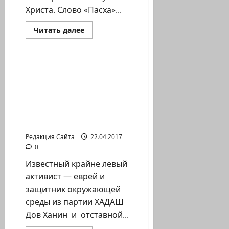
Христа. Слово «Пасха»...
Прочитать
Читать далее
больше
Помним Холокост
о
В
Хайфе
отпраздновали
Революционный
Христово
законопроект об
Воскресение
улучшении положения
людей, относящихся к
категории
«пережившие Холокост»
Редакция Сайта
22.04.2017
0
Известный крайне левый
активист — еврей и
защитник окружающей
среды из партии ХАДАШ
Дов Ханин и отставной...