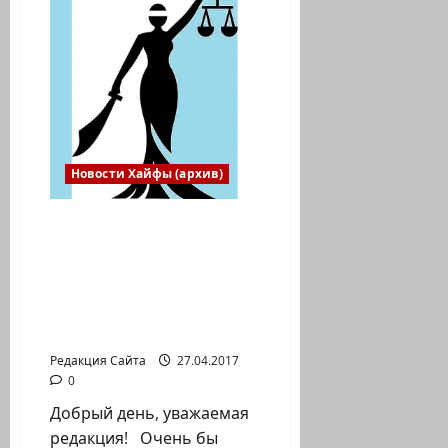
многих
встреч
депутатов
госдумы
России
в
Хайфе
Новости Хайфы (архив)
Беспрецедентное
судебное дело в Хайфе:
чиновница против
выжившего в
Катастрофе 84 летнего
узника гетто!
Редакция Сайта
27.04.2017
0
Добрый день, уважаемая
редакция! Очень бы