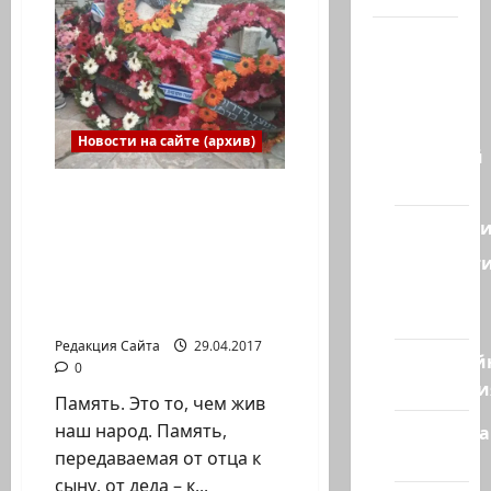
российской
Думы
на
Наш мир
выездном
— взгляд
депутатском
приеме
из
в
Израиле
Израиля
Новости на сайте (архив)
Ближний
Восток
Цветы павшим, память
– живым. В церемониях
Геополит
Дня памяти активное
Новост
участие принимают
из
молодежные движения
стран
Израиля.
Редакция Сайта
29.04.2017
Кибервой
0
Технологи
Память. Это то, чем жив
наш народ. Память,
Полемика
передаваемая от отца к
на сайте
сыну, от деда – к...