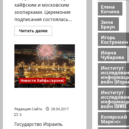
хайфским и московским
Елена
Кочина
зоопарками. Церемония
подписания состоялась...
Зина
Браун
Прочитать
Читать далее
больше
Игорь
о
Костромин
Хайфа
и
Москва
Илана
подружились
Чубарова
зоопарками
Институт
исследова
информац
войн (Изра
Новости Хайфы (архив)
Институт
День Независимости в
исследова
информац
Хайфе
войн ISIWIS
Редакция Сайта
28.04.2017
0
Колярский
Марк»с»
Государство Израиль