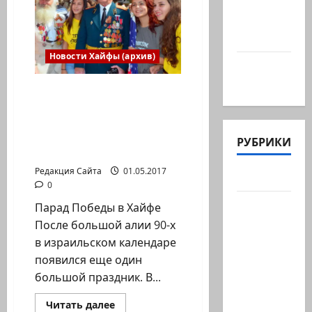
@markkot56
урок
иврита
posted a
и
встреча
video
с
представителем
Новости Хайфы (архив)
министерства
А вы так
абсорбции
в
можете?
В пятницу 5 мая в Хайфе
«Ульпан
шели»
состоится праздничный
парад в честь 72
годовщины победы над
РУБРИКИ
фашизмом
Редакция Сайта
01.05.2017
Актуально
0
Архив
Парад Победы в Хайфе
статей
После большой алии 90-х
сайта
в израильском календаре
появился еще один
Новости
большой праздник. В...
на
сайте
Прочитать
Читать далее