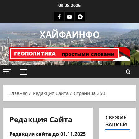
Перейти
09.08.2026
к
Facebook
Youtube
Телеграмм
содержимому
группа
ХАЙФАИНФО
ХАЙФАИНФО
Основное
меню
Главная
Редакция Сайта
Страница 250
Редакция Сайта
СВЕЖИЕ
ЗАПИСИ
Редакция сайта до 01.11.2025