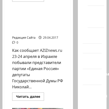
(архив)
больше
Новости на сайте (архив)
о
В
Новости
пятницу
5
Депутаты российской
Хайфы
мая
Думы на выездном
в
(архив)
Хайфе
депутатском приеме в
состоится
Израиле
праздничный
Помним
парад
Холокост
Редакция Сайта
29.04.2017
в
честь
0
72
Видео
годовщины
Как сообщает AZIZnews.ru
победы
над
23-24 апреля в Израиле
Израиль
фашизмом
побывали представители
сегодня
партии «Единая Россия»
Литературн
депутаты
гостиная
Государственной Думы РФ
Николай...
Марк
Котлярский
Прочитать
Читать далее
больше
Телеграмм
о
Депутаты
Канал