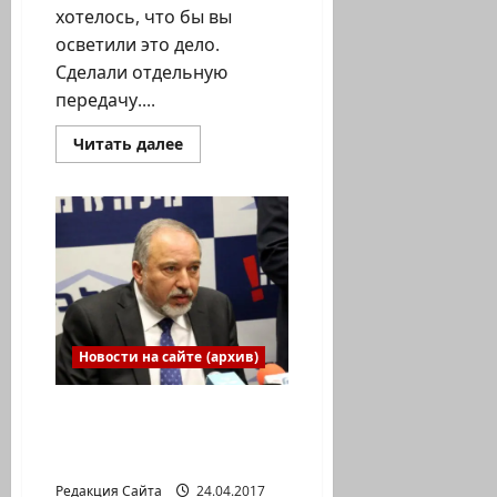
хотелось, что бы вы
осветили это дело.
Сделали отдельную
передачу....
Прочитать
Читать далее
больше
о
Беспрецедентное
судебное
дело
в
Хайфе:
чиновница
против
выжившего
в
Катастрофе
84
Новости на сайте (архив)
летнего
узника
гетто!
Авигдор Либерман
выступил в защиту
радио РЭКА
Редакция Сайта
24.04.2017