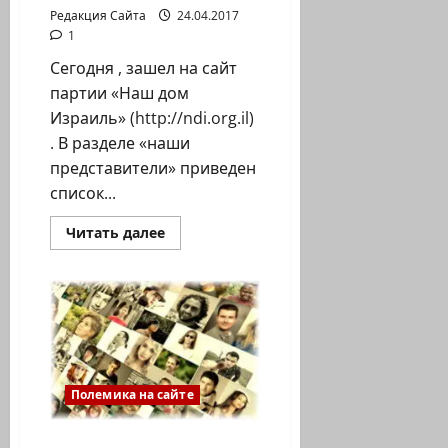
Редакция Сайта
24.04.2017
1
Сегодня , зашел на сайт
партии «Наш дом
Израиль» (http://ndi.org.il)
. В разделе «наши
представители» приведен
список...
Прочитать
Читать далее
больше
о
Юли
Штрайм
больше
«НЕТ»
…
в
партии
НДИ.
А
Полемика на сайте
куда
уйдут
партийные
деньги?
Марк Новиков. Игры, в