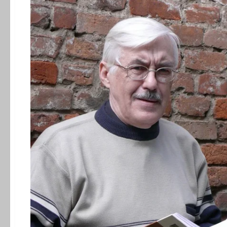
Орский.
Стихи.
Простой
рецепт