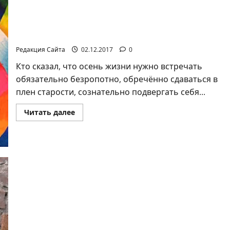
Маргарита Ойстрах, Ашкелон. Этот хрупкий,
бесценный дар… Дорогие мои старики
Редакция Сайта
02.12.2017
0
Кто сказал, что осень жизни нужно встречать
обязательно безропотно, обречённо сдаваться в
плен старости, сознательно подвергать себя...
Прочитать
Читать далее
больше
о
Маргарита
Ойстрах,
Ашкелон.
Этот
хрупкий,
бесценный
дар…
Дорогие
мои
старики