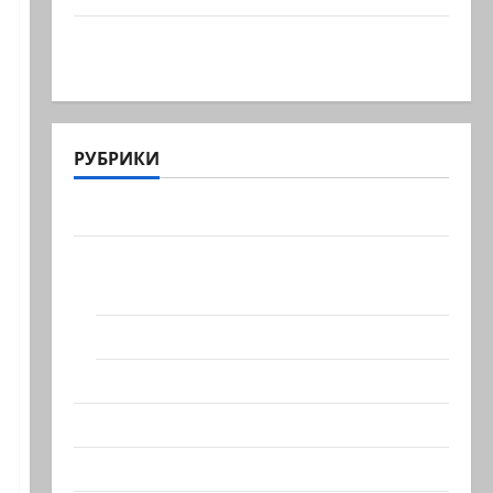
Часть 2-я 6. Сегодня вечером они
проводят Йоава через…
РУБРИКИ
Актуально
Архив статей сайта
Новости на сайте (архив)
Новости Хайфы (архив)
Помним Холокост
Видео
Израиль сегодня