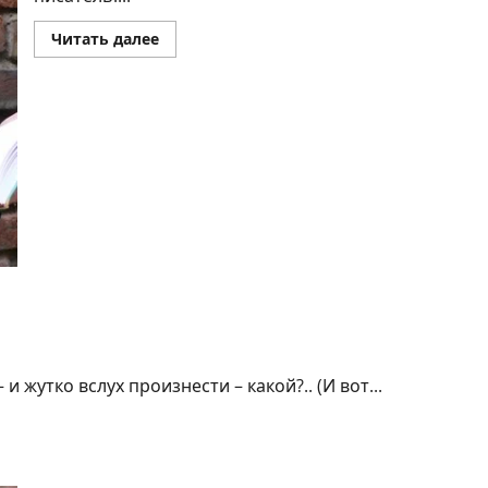
Прочитать
Читать далее
больше
о
АЛЕКСАНДР
МИХАЙЛОВИЧ
ВОЛКОВИЧ
и жутко вслух произнести – какой?.. (И вот...