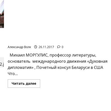
СОНЕТОВ
В
ПРОЗЕ
Земные тайны Александра Волковича
Александр Волк
26.11.2017
0
Михаил МОРГУЛИС, профессор литературы,
основатель международного движения «Духовная
дипломатия» , Почетный консул Беларуси в США
Что...
Прочитать
Читать далее
больше
о
Земные
тайны
Александра
я в любви поэт, которому была чужда лирика
Волковича