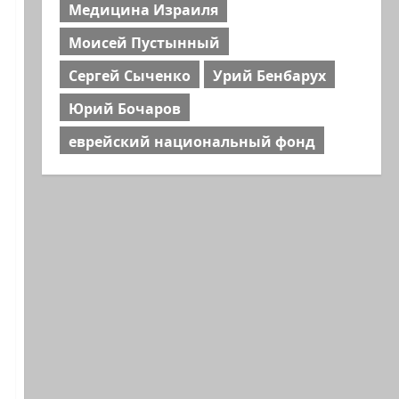
Медицина Израиля
Моисей Пустынный
Сергей Сыченко
Урий Бенбарух
Юрий Бочаров
еврейский национальный фонд