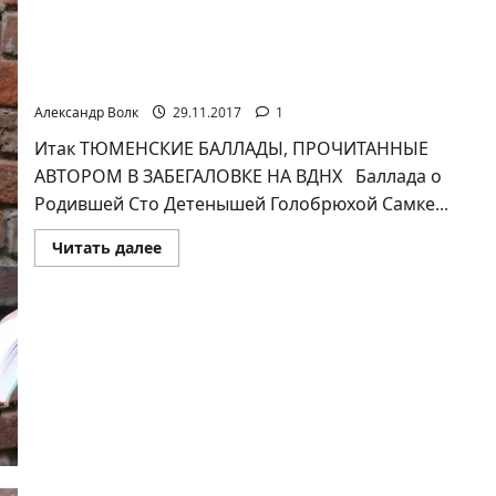
Александр Волкович. Повесть. БОБРОВАЯ
ВАХТА. Часть 2
Александр Волк
29.11.2017
1
Итак ТЮМЕНСКИЕ БАЛЛАДЫ, ПРОЧИТАННЫЕ
АВТОРОМ В ЗАБЕГАЛОВКЕ НА ВДНХ Баллада о
Родившей Сто Детенышей Голобрюхой Самке...
Прочитать
Читать далее
больше
о
Александр
Волкович.
Повесть.
БОБРОВАЯ
ВАХТА.
Часть 2