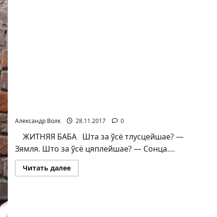
Александр Волкович. Повесть. Житняя Баба.
Глава 3
Александр Волк
28.11.2017
0
ЖИТНЯЯ БАБА Шта за ўсё тлусцейшае? —
Зямля. Што за ўсё цяплейшае? — Сонца....
Прочитать
Читать далее
больше
о
Александр
Волкович.
Повесть.
Житняя
Баба.