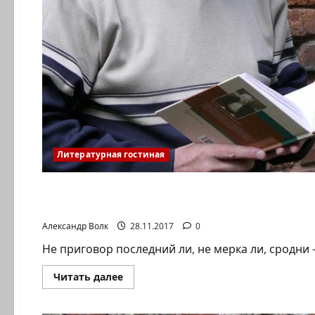
Литературная гостиная
Литературная гостиная
Костенко-Орский. Стихи. Простой рецепт
Александр Волк
28.11.2017
0
Не приговор последний ли, не мерка ли, сродни – 
Прочитать
Читать далее
больше
о
Костенко-