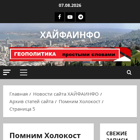
Перейти
07.08.2026
к
Facebook
Youtube
Телеграмм
содержимому
группа
ХАЙФАИНФО
ХАЙФАИНФО
Основное
меню
Главная
Новости сайта ХАЙФАИНФО
Архив статей сайта
Помним Холокост
Страница 5
Помним Холокост
СВЕЖИЕ