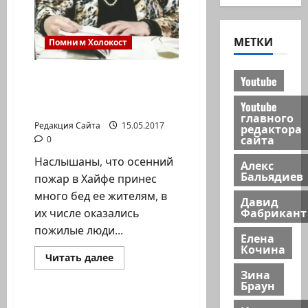
МЕТКИ
Помним Холокост
Давид Фабрикант. Мы
Youtube
вас не забываем — о
Youtube
вдовах …
главного
Редакция Сайта
15.05.2017
редактора
сайта
0
Наслышаны, что осенний
Алекс
Бальядиев
пожар в Хайфе принес
много бед ее жителям, в
Давид
Фабрикант
их числе оказались
пожилые люди...
Елена
Кочина
Прочитать
Читать далее
больше
Зина
Помним Холокост
о
Браун
Давид
Фабрикант. Мы
вас