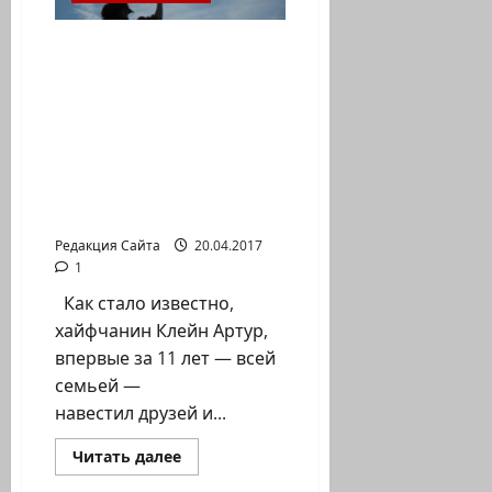
Во время праздника
Песах в России в г.
Череповец совершено
нападение на
гражданина Израиля,
первого руководителя
еврейской общины
города Клейн Артура
Редакция Сайта
20.04.2017
1
Как стало известно,
хайфчанин Клейн Артур,
впервые за 11 лет — всей
семьей —
навестил друзей и...
Прочитать
Читать далее
больше
Помним Холокост
о