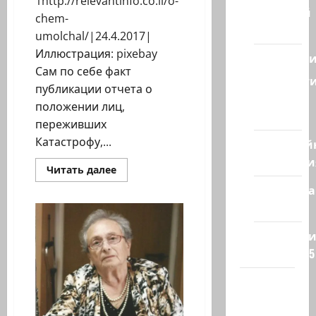
1http://relevantinfo.co.il/o-
Ближний
chem-
Восток
umolchal/|24.4.2017|
Иллюстрация: pixebay
Геополит
Сам по себе факт
Новост
публикации отчета о
из
положении лиц,
стран
переживших
Катастрофу,...
Кибервой
Технологи
Прочитать
Читать далее
больше
Полемика
о
О
на сайте
чем
умолчал
Госконтролер
Редколеги
в
своем
сайта 2025
отчете
Хайфа
новости