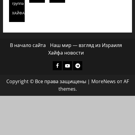
группа
ХАЙФАИНФО
В начало сайта
Наш мир — взгляд из Израиля
Хайфа новости
Facebook
Youtube
Телеграмм
группа
Copyright © Все права защищены
|
MoreNews
от AF
ХАЙФАИНФО
themes.