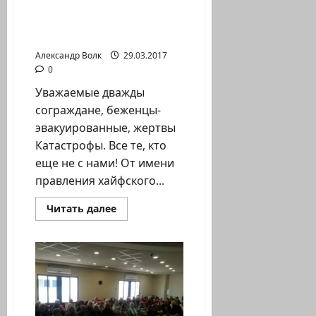
беженцам-
СССР
—
эвакуированным
советским
Хайфы
евреям
и
Александр Волк
29.03.2017
их
родственникам
0
Уважаемые дважды
сограждане, беженцы-
эвакуированные, жертвы
Катастрофы. Все те, кто
еще не с нами! От имени
правления хайфского...
Прочитать
Читать далее
больше
о
Обращение
к
беженцам-
эвакуированным
Хайфы