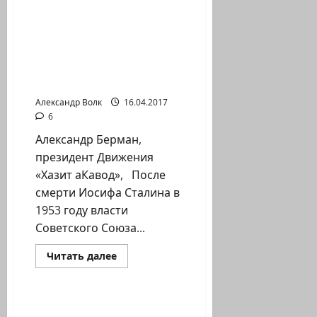
Помним Холокост
о
Минфин
увеличивает
пособия
Обращение к бывшим
для
гражданам СССР —
выживших
в
советским евреям и их
Холокосте
родственникам
Александр Волк
16.04.2017
6
Александр Берман,
президент Движения
«Хазит аКавод», После
смерти Иосифа Сталина в
1953 году власти
Советского Союза...
Прочитать
Читать далее
больше
Помним Холокост
о
Обращение
к
бывшим
Обращение к
гражданам