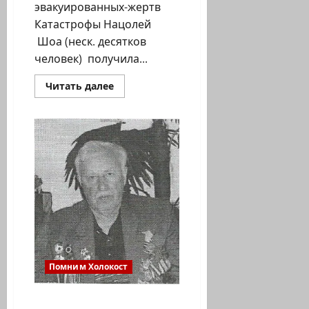
эвакуированных-жертв
Катастрофы Нацолей
Шоа (неск. десятков
человек) получила...
Прочитать
Читать далее
больше
о
Впервые
в
Хайфе
первая
группа
беженцев,
эвакуированных-
жертв
Катастрофы
Нацолей
Шоа
(неск.
десятков
человек)
получила
олихоны
Помним Холокост
и
палочки-
трости
для
Давид Фабрикант.
тех,