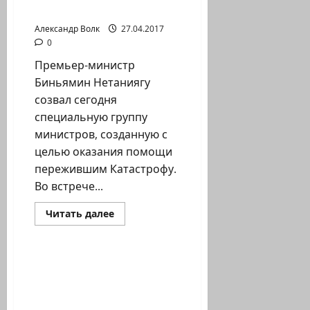
Катастрофу
Александр Волк
27.04.2017
0
Премьер-министр
Биньямин Нетаниягу
созвал сегодня
специальную группу
министров, созданную с
целью оказания помощи
пережившим Катастрофу.
Во встрече...
Прочитать
Читать далее
больше
Помним Холокост
о
Премьер-
министр
Биньямин
Революционный
Нетаниягу
законопроект об
созвал
группу
улучшении положения
министров
по