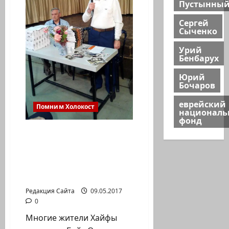
Пустынны
Сергей
Сыченко
Урий
Бенбарух
Юрий
Бочаров
еврейский
Помним Холокост
национал
фонд
«Нас спасала мама».
Презентация книги
Давида Фабриканта
«Мы дети Второй
мировой»
Редакция Сайта
09.05.2017
0
Многие жители Хайфы