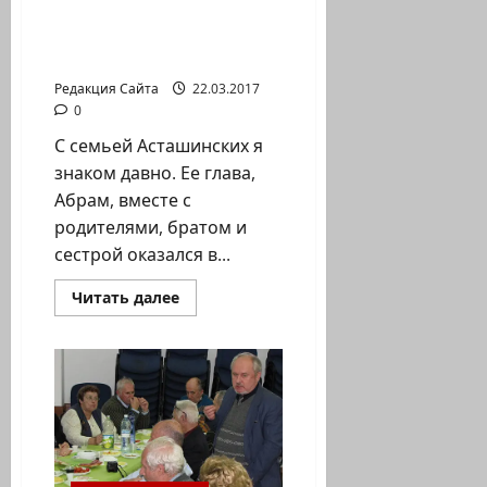
Воспоминания
кому
трудно
выживших — Война –
ходить.
это потери
Редакция Сайта
22.03.2017
0
С семьей Асташинских я
знаком давно. Ее глава,
Абрам, вместе с
родителями, братом и
сестрой оказался в...
Прочитать
Читать далее
больше
о
Давид
Фабрикант.
Воспоминания
выживших
—
Война
–
это
потери