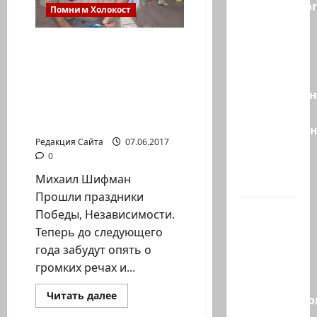
религиозно
Помним Холокост
диктата:
партия
Михаил Шифман.
Эрдана
Прошли праздники
и
Победы,
Независимости, но
Эдельштейн
главное — не забыть
даёт
между датами о людях
русскоязыч
Редакция Сайта
07.06.2017
Израилю
0
новый
Михаил Шифман
выбор
Прошли праздники
ВМС
Победы, Независимости.
Израиля
Теперь до следующего
проводят
года забудут опять о
массовые
громких речах и...
учения в
Прочитать
Читать далее
Средиземно
больше
о