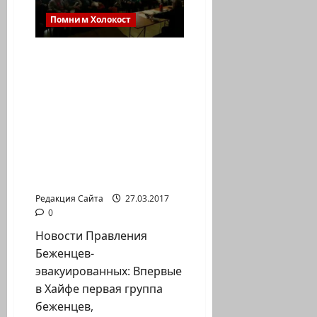
Помним Холокост
Впервые в Хайфе первая
группа беженцев,
эвакуированных-жертв
Катастрофы Нацолей
Шоа (неск. десятков
человек) получила
олихоны и палочки-
трости для тех, кому
трудно ходить.
Редакция Сайта
27.03.2017
0
Новости Правления
Беженцев-
эвакуированных: Впервые
в Хайфе первая группа
беженцев,