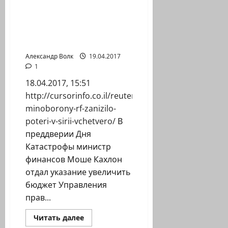
Во
время
праздника
Минфин увеличивает
Песах
пособия для выживших
в
России
в Холокосте
в
г.
Александр Волк
19.04.2017
Череповец
1
совершено
нападение
18.04.2017, 15:51
на
гражданина
http://cursorinfo.co.il/reuters-
Израиля,
первого
minoborony-rf-zanizilo-
руководителя
еврейской
poteri-v-sirii-vchetvero/ В
общины
города
преддверии Дня
Клейн
Катастрофы министр
Артура
финансов Моше Кахлон
отдал указание увеличить
бюджет Управления
прав...
Прочитать
Читать далее
больше