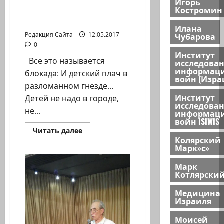
Давид Фабрикант.
Игорь
не
Костромин
Детдомовцы на
забываем
—
колхозных полях
о
Илана
вдовах
Чубарова
Редакция Сайта
12.05.2017
…
0
Институт
Все это называется
исследова
информац
блокада: И детский плач в
войн (Изра
разломанном гнезде…
Институт
Детей не надо в городе,
исследова
не...
информац
войн ISIWIS
Прочитать
Читать далее
больше
Колярский
о
Марк»с»
Давид
Фабрикант.
Марк
Детдомовцы
на
Котлярски
колхозных
полях
Медицина
Израиля
Моисей