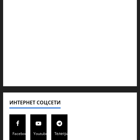
Ближний Восток
Геополитика
Новости из стран
Кибервойна Технология
Полемика на сайте
Редколегия сайта 2025
Хайфа новости
ИНТЕРНЕТ СОЦСЕТИ
Facebook
Youtube
Телеграмм