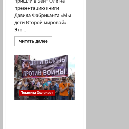
пришли в Бейт Оле на
презентацию книги
Давида Фабриканта «Мы
дети Второй мировой».
Это...
Прочитать
Читать далее
больше
о
«Нас
спасала
мама».
Презентация
книги
Давида
Фабриканта
«Мы
дети
Второй
Помним Холокост
мировой»
Хайфское городское
отделение
Всеизраильского
Объединения