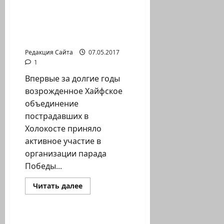
«Пострадавшие в
Холокосте» приняло
активное участие в
Параде Победы в Хайфе
Редакция Сайта
07.05.2017
1
Впервые за долгие годы
возрожденное Хайфское
объединение
пострадавших в
Холокосте приняло
активное участие в
организации парада
Победы...
Прочитать
Читать далее
больше
Помним Холокост
о
Хайфское
городское
отделение
О мужестве