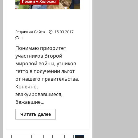
Помним Холокост
Давид Фабрикант.
Внимание беженцам
Редакция Сайта
15.03.2017
1
Понимаю приоритет
участников Второй
мировой войны, узников
гетто в получении льгот
от нашего правительства.
Конечно,
эвакуировавшиеся,
бежавшие...
Прочитать
Читать далее
больше
о
Давид
Фабрикант.
Внимание