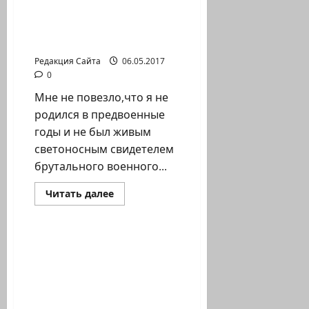
Всеизраильского
людей,которые
Объединения
«Пострадавшие
находились в
в
эвакуации.‎
Холокосте»
приняло
Редакция Сайта
06.05.2017
активное
участие
0
в
Параде
Мне не повезло,что я не
Победы
в
родился в предвоенные
Хайфе
годы и не был живым
светоносным свидетелем
брутального военного...
Прочитать
Читать далее
больше
Помним Холокост
о
О
мужестве
людей,которые
Премьер-министр
находились
Биньямин Нетаниягу
в
эвакуации.‎
созвал группу
министров по вопросам
помощи пережившим