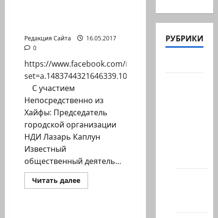
эвакуированных-Жертв
Катастрофы успешно
состоялось
РУБРИКИ
Редакция Сайта
16.05.2017
0
Актуально
https://www.facebook.com/media/set/?
set=a.1483744321646339.1073741830.100000323563
Архив
С участием
статей
Непосредственно из
сайта
Хайфы: Председатель
Новости
городской организации
на
НДИ Лазарь Каплун
сайте
Известный
(архив)
общественный деятель...
Новости
Прочитать
Читать далее
больше
Хайфы
Помним Холокост
о
Большое
(архив)
собрание
беженцев-
Фоторепортаж. В гостях