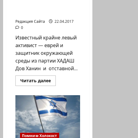
людей, относящихся к
вопросам
категории
помощи
«пережившие Холокост»
пережившим
Катастрофу
Редакция Сайта
22.04.2017
0
Известный крайне левый
активист — еврей и
защитник окружающей
среды из партии ХАДАШ
Дов Ханин и отставной...
Прочитать
Читать далее
больше
о
Революционный
законопроект
об
улучшении
положения
людей,
относящихся
к
категории
«пережившие
Помним Холокост
Холокост»