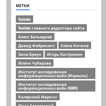
МЕТКИ
Youtube
Youtube главного редактора сайта
Алекс Бальядиев
Давид Фабрикант
Елена Кочина
Зина Браун
Игорь Костромин
Илана Чубарова
Институт исследования
информационных войн (Израиль)
Институт исследования
информационных войн ISIWIS
Колярский Марк»с»
Марк Котлярский