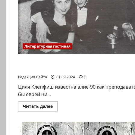
Литературная гостиная
Литературная гостиная
Ян Топоровский. Тайный раввин Советского 
Редакция Сайта
01.09.2024
0
Циля Клепфиш известна алие-90 как преподавате
бы еврей ни...
Прочитать
Читать далее
больше
о
Ян
Топоровский.
Тайный
раввин