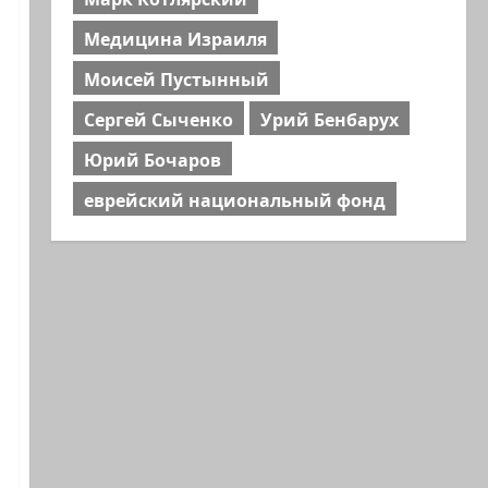
Медицина Израиля
Моисей Пустынный
Сергей Сыченко
Урий Бенбарух
Юрий Бочаров
еврейский национальный фонд