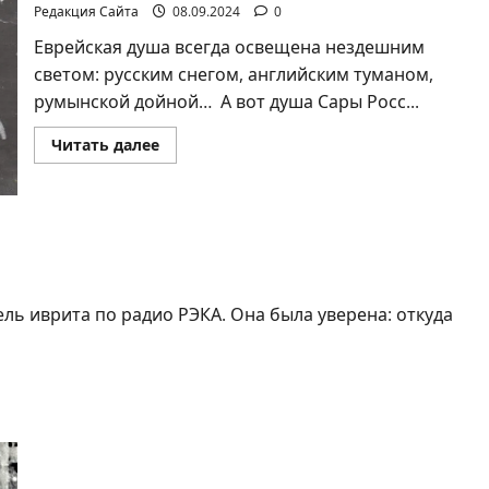
«Мироеда»
Редакция Сайта
08.09.2024
0
Еврейская душа всегда освещена нездешним
светом: русским снегом, английским туманом,
румынской дойной… А вот душа Сары Росс...
Прочитать
Читать далее
больше
о
Ян
Топоровский.
ЕВРЕИ
ИЗ
Союза
ПОДНЕБЕСНОЙ
ль иврита по радио РЭКА. Она была уверена: откуда