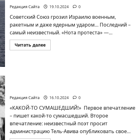
Редакция Сайта
19.10.2024
0
Советский Союз грозил Израилю военным,
ракетным и даже ядерным ударом… Последний –
самый неизвестный. «Нота протеста» —...
Прочитать
Читать далее
больше
о
Ян
Топоровский.
Нота
державной
ярости.
Ян Топоровский. Семейный рок Герцля, или
Любовь к Труде
Редакция Сайта
16.10.2024
0
«КАКОЙ-ТО СУМАШЕДШИЙ!» Первое впечатление
– пишет какой-то сумасшедший. Второе
впечатление: неизвестный поэт просит
администрацию Тель-Авива опубликовать свое...