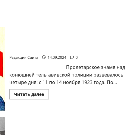
Ян Топоровский. Революция на конюшне, или
жизнь «Мироеда»
Редакция Сайта
14.09.2024
0
Пролетарское знамя над
конюшней тель-авивской полиции развевалось
четыре дня: с 11 по 14 ноября 1923 года. По...
Прочитать
Читать далее
больше
о
Ян
Топоровский.
Революция
на
конюшне,
или
Ян Топоровский. ЕВРЕИ ИЗ ПОДНЕБЕСНОЙ
жизнь