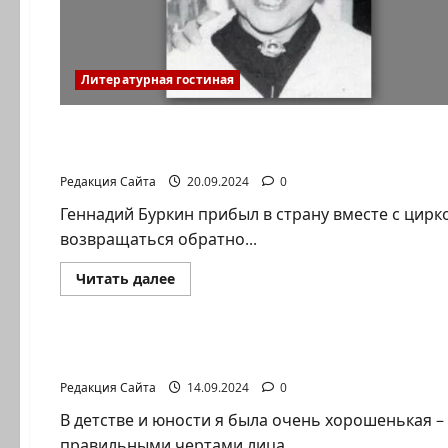
Литературная гостиная
Литературная гостиная
Ян Топоровский. История израильского Роби
Редакция Сайта
20.09.2024
0
Геннадий Буркин прибыл в страну вместе с цирко
возвращаться обратно...
Прочитать
Читать далее
больше
о
Литературная гостиная
Ян
Топоровский.
История
Ирина Алмазова. МОЯ ЛЮБОВЬ. Я БЫЛА СОВ
израильского
Робинзона
Редакция Сайта
14.09.2024
0
В детстве и юности я была очень хорошенькая 
правильными чертами лица,...