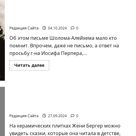
СЛЫШУ
ИДИШ
Ян Топоровский, Тель-Авив. Еврейский акцент
«Вегетарианского обозрения»
Редакция Сайта
04.10.2024
0
Об этом письме Шолома-Алейхема мало кто
помнит. Впрочем, даже не письмо, а ответ на
просьбу г-на Иосифа Перпера,...
Прочитать
Читать далее
больше
о
Ян
Топоровский,
Тель-
Авив.
Еврейский
акцент
Ксения Раз, Ян Топоровский. ГЛИНЯНЫЕ СНЫ
«Вегетарианского
ЖЕНИ БЕРГЕР
обозрения»
Редакция Сайта
27.09.2024
0
На керамических плитках Жени Бергер можно
увидеть сказки, которые она читала в детстве,