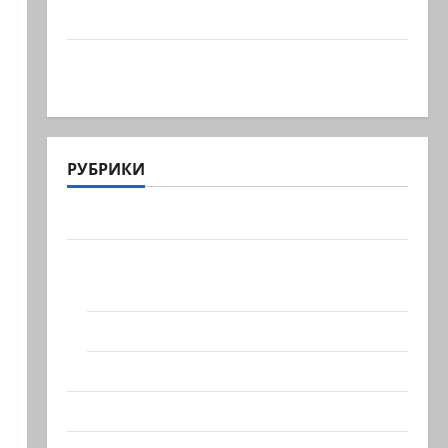
сил, один из самых…
Ливан разочарован нерасширенными
пилотными…
РУБРИКИ
Актуально
Архив статей сайта
Новости на сайте (архив)
Новости Хайфы (архив)
Помним Холокост
Видео