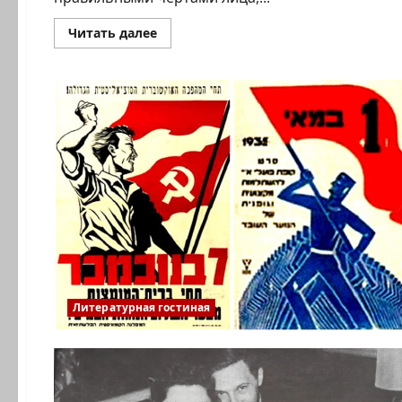
Прочитать
Читать далее
больше
о
Ирина
Алмазова.
МОЯ
ЛЮБОВЬ.
Я
БЫЛА
СОВЕТСКОЙ
ДЖУЛЬЕТТОЙ
Литературная гостиная