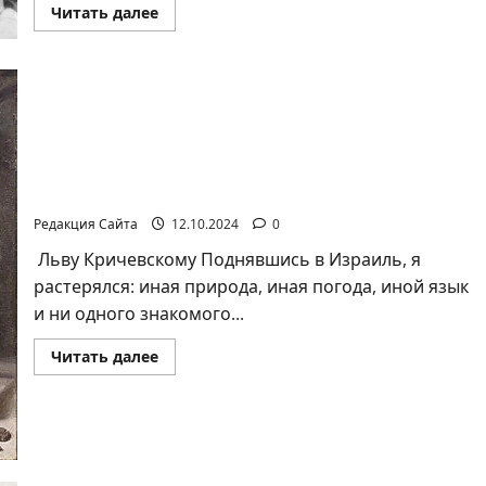
Прочитать
Читать далее
больше
о
Ян
Топоровский.
Семейный
рок
Герцля,
или
Любовь
к
Ян Топоровский. ПОЧЕМУ Я ПЛАЧУ, КОГДА
Труде
СЛЫШУ ИДИШ
Редакция Сайта
12.10.2024
0
Льву Кричевскому Поднявшись в Израиль, я
растерялся: иная природа, иная погода, иной язык
и ни одного знакомого...
Прочитать
Читать далее
больше
о
Ян
Топоровский.
ПОЧЕМУ
Я
ПЛАЧУ,
КОГДА