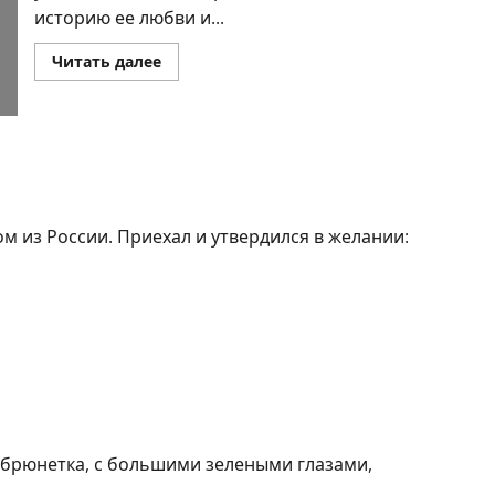
историю ее любви и...
Прочитать
Читать далее
больше
о
Ксения
Раз, Ян
Топоровский.
ГЛИНЯНЫЕ
СНЫ
нзона
ЖЕНИ
БЕРГЕР
м из России. Приехал и утвердился в желании:
ЕТСКОЙ ДЖУЛЬЕТТОЙ
– брюнетка, с большими зелеными глазами,