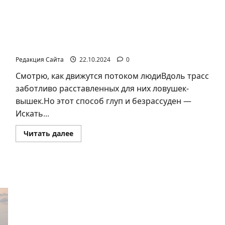
Игорь Костромин. Добрый доктор /
Стихотворение
Редакция Сайта
22.10.2024
0
Смотрю, как движутся потоком людиВдоль трасс
заботливо расставленных для них ловушек-
вышек.Но этот способ глуп и безрассуден —
Искать...
Прочитать
Читать далее
больше
о
Игорь
Костромин.
Добрый
доктор
/
Стихотворение
Ян Топоровский. Нота державной ярости.