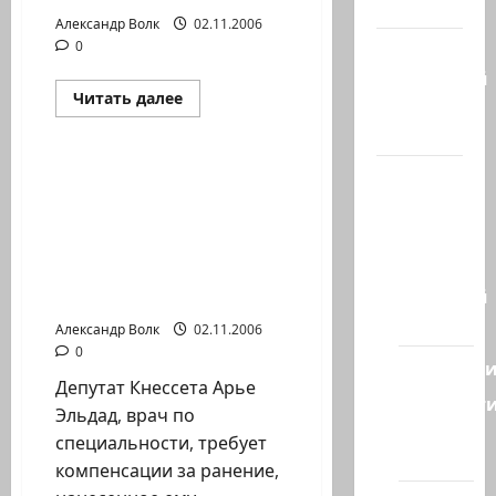
гостиная
Александр Волк
02.11.2006
0
Марк
Котлярский
Прочитать
Читать далее
Телеграмм
больше
Новости на сайте (архив)
о
Канал
НУЖНЫ
БРИТАНСКИЕ
МОЗГИ?!
Наш мир
КОМПЕНСАЦИЯ
ДЕПУТАТУ КНЕССЕТА ЗА
— взгляд
РАНЕНИЕ… Жители
из
Севера ждут
Израиля
компенсации после
Ближний
второй ливанской…
Восток
Александр Волк
02.11.2006
0
Геополит
Депутат Кнессета Арье
Новост
Эльдад, врач по
из
специальности, требует
стран
компенсации за ранение,