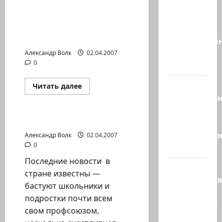
Это пост
РОССИЮ
Шломо
Нижневартовск —
Фильбера,
Хайфа: в поисках
разительных отличий…
опубликова
незадолго
Александр Волк
02.04.2007
0
до…
Вы
Прочитать
Читать далее
больше
необразова
Новости на сайте (архив)
о
КОМАНДИРОВКА
«Вы
В
РОССИЮ
ХОРОШО ЖИВЕМ ?
просто
Нижневартовск
необразован
—
Александр Волк
02.04.2007
Хайфа:
0
…
в
поисках
Последние новости в
разительных
Вот,
отличий…
стране известны —
оказывается
бастуют школьники и
кто спас
подростки почти всем
Зеленского!
свом профсоюзом,
Он —