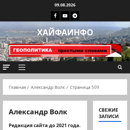
Перейти
09.08.2026
к
Facebook
Youtube
Телеграмм
содержимому
группа
ХАЙФАИНФО
ХАЙФАИНФО
Основное
меню
Главная
Александр Волк
Страница 509
Александр Волк
СВЕЖИЕ
ЗАПИСИ
Редакция сайта до 2021 года.