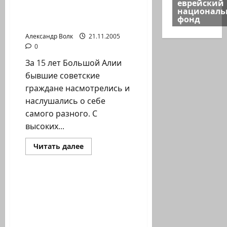
ЖЕСТОКИЕ СТЕРЕОТИПЫ
еврейский
ИЛИ
национал
: ПРОИГРЫВАЮТ ВСЕ
ДЕЛА
фонд
НАШИ
(Газета АСПЕКТ 21.11.2005)
СКОРБНЫЕ
Александр Волк
21.11.2005
0
За 15 лет Большой Алии
бывшие советские
граждане насмотрелись и
наслушались о себе
самого разного. С
высоких...
Прочитать
Читать далее
больше
Помним Холокост
о
ЖЕСТОКИЕ
СТЕРЕОТИПЫ
:
Список «извинений»
ПРОИГРЫВАЮТ
Гл.редактора
ВСЕ
(Газета
еженедельника
АСПЕКТ
«АСПЕКТ» Александра
21.11.2005)