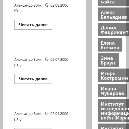
сайта
Александр Волк
02.08.2006
Алекс
0
Бальядиев
Прочитать
Читать далее
Давид
больше
Фабрикант
Новости на сайте (архив)
о
ЗАКРЫВАЮТ
ПРОГРАММУ
Елена
БАШАН
ОПЯТЬ ЗАКРЫВАЮТ
Кочина
ИЛИ
РАДИО РЭКА?!…
«ЧУДЕСА»
ПО
Зина
Александр Волк
02.07.2006
ОЛЬМЕРТУ…
Браун
0
Игорь
Костромин
Прочитать
Читать далее
больше
Новости на сайте (архив)
о
Илана
ОПЯТЬ
Чубарова
ЗАКРЫВАЮТ
РАДИО
ЯКОВ КЕДМИ НЕ
РЭКА?!…
Институт
ПОПАДАЛ В АВАРИЮ…
исследова
информац
Александр Волк
02.04.2006
войн (Изра
0
Институт