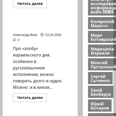
исследова
Прочитать
Читать далее
информац
больше
Новости на сайте (архив)
о
войн ISIWIS
ЯКОВ
КЕДМИ
Колярский
НЕ
НА «ЗЛОБУ ДНЯ» ИЛИ
Марк»с»
ПОПАДАЛ
ДЕЛА НАШИ СКОРБНЫЕ
В
АВАРИЮ…
Марк
Александр Волк
02.04.2006
Котлярски
0
Медицина
Про «злобу»
Израиля
израильского дня,
особенно в
Моисей
Пустынны
русскоязычном
исполнении, можно
Сергей
Сыченко
говорить долго и нудно.
Можно и в лихом...
Урий
Бенбарух
Прочитать
Читать далее
больше
Юрий
Новости на сайте (архив)
о
Бочаров
НА
«ЗЛОБУ
ДНЯ»