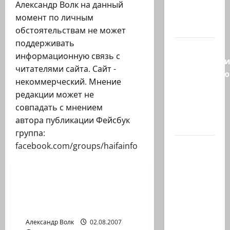
Козел,
Александр Волк на данный
козел, а
момент по личным
умный…
обстоятельствам не может
поддерживать
С
информационную связь с
удовольств
читателями сайта. Сайт -
рекомендую
некоммерческий. Мнение
канал
редакции может не
Марии
совпадать с мнением
Волох —
автора публикации Фейсбук
…
группа:
Вице-
facebook.com/groups/haifainfo
президент
Новости на сайте (архив)
США
Дж.Д.Вэнс
ИХ ПРИГЛАШАЮТ, А ОНИ
обо всей
НЕ ЕДУТ…
(ПРОДОЛЖЕНИЕ)
ситуации
с…
Александр Волк
02.08.2007