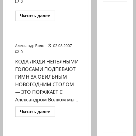
0
Абу-
Даби,
Прочитать
Читать далее
больше
которого
Новости на сайте (архив)
о
ИХ
не видно
ПРИГЛАШАЮТ,
А
МИГРАНТЫ
в
ОНИ
заголовках
НЕ
Александр Волк
02.08.2007
ЕДУТ…
0
Когда в
(ПРОДОЛЖЕНИЕ)
мире…
КОДА ЛЮДИ НЕПЬЯНЫМИ
ГОЛОСАМИ ПОДПЕВАЮТ
Часть 2-я
ГИМН ЗА ОБИЛЬНЫМ
6.
НОВОГОДНИМ СТОЛОМ
Сегодня
— ЭТО ПОРАЖАЕТ С
вечером
Александром Волком мы...
они
проводят
Прочитать
Читать далее
больше
Йоава
Новости на сайте (архив)
о
МИГРАНТЫ
через…
КОМАНДИРОВКА В