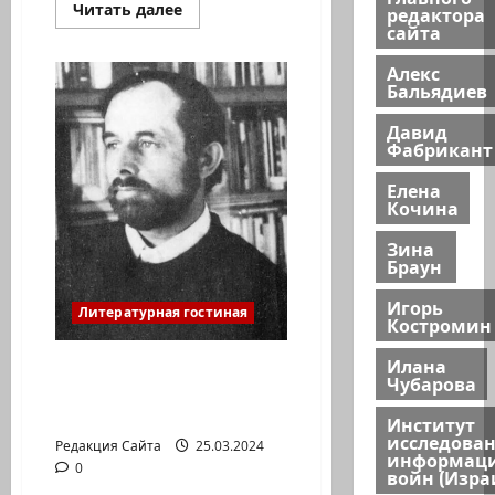
Прочитать
Читать далее
редактора
больше
сайта
о
Ирина
Алекс
Фролова.
ПРАЗДНИК
Бальядиев
ТОРЫ
Давид
Фабрикант
Елена
Кочина
Зина
Браун
Игорь
Литературная гостиная
Костромин
Илана
Ян Топоровский, Тель-
Чубарова
Авив. Еврейская судьба
«ненастоящего еврея»
Институт
исследова
Редакция Сайта
25.03.2024
информац
0
войн (Изра