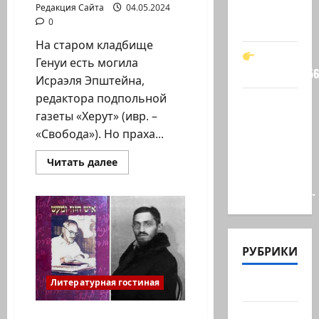
Он —
Редакция Сайта
04.05.2024
0
мой…
На старом кладбище
Генуи есть могила
t.me/markkot5
Исраэля Эпштейна,
редактора подпольной
Обидели…
газеты «Херут» (ивр. –
Эйнав
«Свобода»). Но праха...
Цангаукер
выдворили
Прочитать
Читать далее
больше
с
о
заседании…
Ян
Топоровский,
Тель-
Авив.
Памятник
—
РУБРИКИ
в
Генуе,
могила
–
Литературная гостиная
Актуально
в
Израиле
Архив