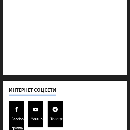
Геополитика
Новости из стран
Кибервойна Технология
Полемика на сайте
Редколегия сайта 2025
Хайфа новости
ИНТЕРНЕТ СОЦСЕТИ
Facebook
Youtube
Телеграмм
группа