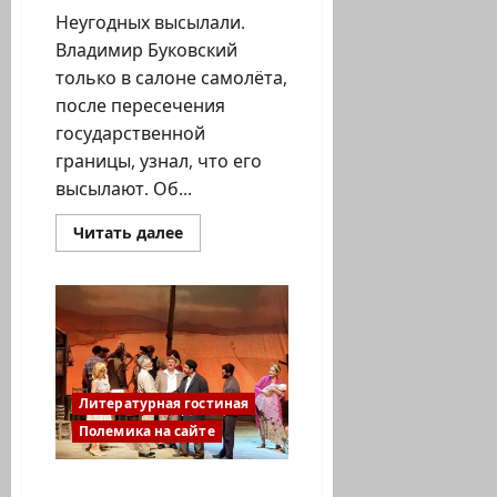
Неугодных высылали.
Владимир Буковский
только в салоне самолёта,
после пересечения
государственной
границы, узнал, что его
высылают. Об...
Прочитать
Читать далее
больше
о
Решение
еврейского
вопроса
Литературная гостиная
Полемика на сайте
Елена Кочина о