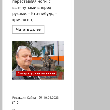
переставляя ноги, с
вытянутыми вперёд
руками. – Кто-нибудь, –
кричал он,...
Прочитать
Читать далее
больше
о
Вадим
Булатов.
Д
О
Р
О
Г
А
—
2
Литературная гостиная
Вадим Булатов. Д О Р О
Г А
Редакция Сайта
10.04.2023
0