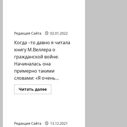
о
По
плодам
их
Как я создала
узнаете
международный проект
их
с нуля
Редакция Сайта
02.01.2022
Когда –то давно я читала
книгу М.Веллера о
гражданской войне.
Начиналась она
примерно такими
словами: «Я очень...
Прочитать
Читать далее
больше
Литературная гостиная
о
Как
я
создала
Решение еврейского
международный
вопроса
проект
с
Редакция Сайта
13.12.2021
нуля