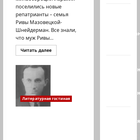
поселились новые
Это пост
репатрианты – семья
Шломо
Ривы Мазовецкой-
Фильбера,
Шнейдерман. Все знали,
опубликова
что муж Ривы...
незадолго
до…
Прочитать
Читать далее
больше
о
Вы
Ян
Топоровский.
необразова
ОБЬЯСНЕНИЕ
В
«Вы
ЛЮБВИ
просто
ИЗ
БЛОКАДНОГО
необразован
ЛЕНИНГРАДА
Литературная гостиная
…
Вот,
Ян Топоровский, Тель-
оказывается
Авив. Памятник — в
Генуе, могила – в
кто спас
Израиле
Зеленского!