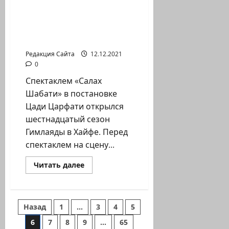
мюзикле «Салах
Шабати», «Орлиных
крыльях» и проблемах
алии
Редакция Сайта
12.12.2021
0
Спектаклем «Салах
Шабати» в постановке
Цади Царфати открылся
шестнадцатый сезон
Гимлаяды в Хайфе. Перед
спектаклем на сцену...
Прочитать
Читать далее
больше
о
Елена
Кочина
о
Пагинация
Назад
1
…
3
4
5
мюзикле
«Салах
Шабати»,
6
7
8
9
…
65
«Орлиных