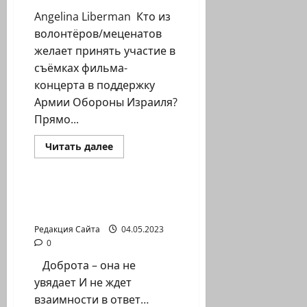
Angelina Liberman Кто из
волонтёров/меценатов
желает принять участие в
съёмках фильма-
концерта в поддержку
Армии Обороны Израиля?
Прямо...
Прочитать
Читать далее
больше
Литературная гостиная
о
Игорь
Костромин.
Создание
Давид Фабрикант.
фильма-
Светлое имя
концерта
в
Редакция Сайта
04.05.2023
поддержку
Армии
0
Обороны
Израиля
Доброта – она не
увядает И не ждет
взаимности в ответ…