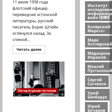
11 июля 1998 года
Институт
флотский офицер,
исследова
информац
переводчик эстонской
войн ISIWIS
литературы, русский
Колярский
писатель Борис Штейн
Марк»с»
оглянулся назад. За
Марк
спиной...
Котлярски
Прочитать
Читать далее
Медицина
больше
о
Израиля
Ян
Топоровский,
Моисей
Тель-
Пустынны
Авив.
Еврейская
судьба
Сергей
«ненастоящего
Сыченко
еврея»
Литературная гостиная
Урий
Бенбарух
Ян Топоровский. Опыты
Юрий
Мессинга и пони
Бочаров