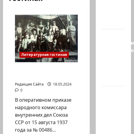
Козел,
козел, а
умный…
С
удовольств
рекомендую
Литературная гостиная
канал
Марии
Ян Топоровский.
Волох —
АНГЕЛЫ КАРЛАГА
…
Редакция Сайта
18.05.2024
0
Вице-
президент
В оперативном приказе
США
народного комиссара
Дж.Д.Вэнс
внутренних дел Союза
обо всей
ССР от 15 августа 1937
ситуации
года за № 00486...