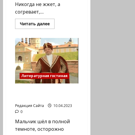
Никогда не жжет, а
согревает,...
Прочитать
Читать далее
больше
о
Давид
Фабрикант.
Светлое
имя
Литературная гостиная
Вадим Булатов. Д О Р О
Г А — 2
Редакция Сайта
10.04.2023
0
Мальчик шёл в полной
темноте, осторожно