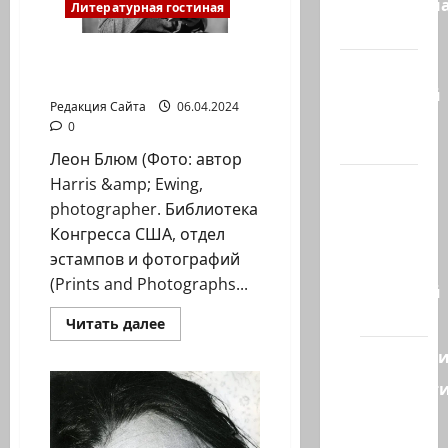
Литературн
Литературная гостиная
гостиная
Ян Топоровский.
Марк
Портреты Леона Блюма
Котлярский
Редакция Сайта
06.04.2024
Телеграмм
0
Канал
Леон Блюм (Фото: автор
Наш мир
Harris &amp; Ewing,
— взгляд
photographer. Библиотека
из
Конгресса США, отдел
Израиля
эстампов и фотографий
(Prints and Photographs...
Ближний
Восток
Прочитать
Читать далее
больше
о
Геополит
Ян
Топоровский.
Новост
Портреты
Леона
из
Блюма
стран