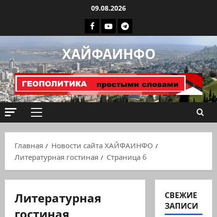
Перейти
09.08.2026
к
Facebook
Youtube
Телеграмм
содержимому
группа
ХАЙФАИНФО
ХАЙФАИНФО
Основное
меню
Главная
Новости сайта ХАЙФАИНФО
Литературная гостиная
Страница 6
Литературная
СВЕЖИЕ
ЗАПИСИ
гостиная