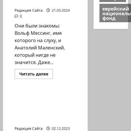
Маленского
еврейский
Редакция Сайта
21.03.2024
национал
0
фонд
Они были знакомы:
Вольф Мессинг, имя
которого на слуху, и
Анатолий Маленский,
который нигде не
значится. Даже...
Прочитать
Читать далее
больше
Литературная гостиная
о
Ян
Топоровский.
Опыты
Игорь Костромин.
Мессинга
Создание фильма-
и
пони
концерта в поддержку
Маленского
Армии Обороны
Израиля
Редакция Сайта
02.12.2023