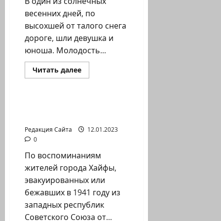
В один из солнечных
весенних дней, по
высохшей от талого снега
дороге, шли девушка и
юноша. Молодость...
Прочитать
Читать далее
больше
Литературная гостиная
о
Вадим
Булатов.
Д
Давид Фабрикант. Мы
О
дети Второй мировой
Р
О
Редакция Сайта
12.01.2023
Г
А
0
По воспоминаниям
жителей города Хайфы,
эвакуированных или
бежавших в 1941 году из
западных республик
Советского Союза от...