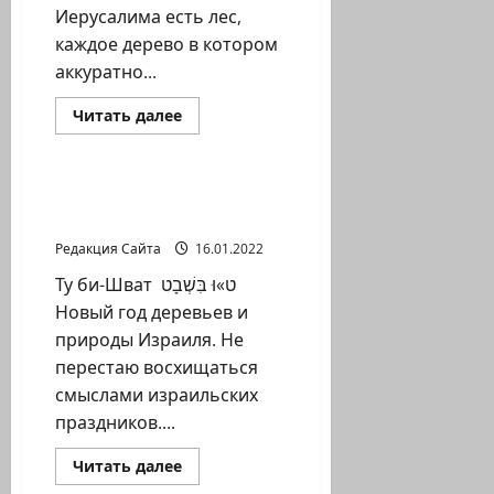
Иерусалима есть лес,
каждое дерево в котором
аккуратно...
Прочитать
Читать далее
больше
Литературная гостиная
о
Шесть
миллионов
—
По плодам их узнаете
это
их
много
или
Редакция Сайта
16.01.2022
мало
Ту би-Шват ‏ ט»וּ בִּשְׁבָט
Новый год деревьев и
природы Израиля. Не
перестаю восхищаться
смыслами израильских
праздников....
Прочитать
Читать далее
больше
Литературная гостиная