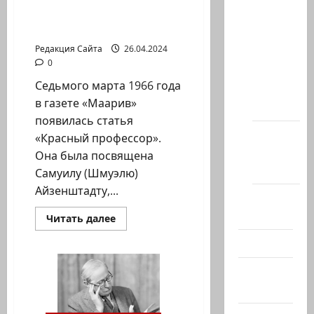
Ян Топоровский.
статей
Айзенштадт без
кавычек
сайта
Редакция Сайта
26.04.2024
Новости
0
на
Седьмого марта 1966 года
сайте
в газете «Маарив»
(архив)
появилась статья
Новости
«Красный профессор».
Хайфы
Она была посвящена
(архив)
Самуилу (Шмуэлю)
Айзенштадту,...
Помним
Холокост
Прочитать
Читать далее
больше
о
Видео
Ян
Топоровский.
Айзенштадт
Израиль
без
кавычек
сегодня