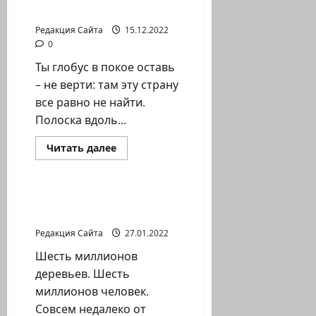
ритме
плену
жизни
Редакция Сайта
15.12.2022
0
Ты глобус в покое оставь
– не верти: там эту страну
все равно не найти.
Полоска вдоль...
Прочитать
Читать далее
больше
Литературная гостиная
о
Давид
Фабрикант.
В
Шесть миллионов — это
плену
много или мало
Редакция Сайта
27.01.2022
Шесть миллионов
деревьев. Шесть
миллионов человек.
Совсем недалеко от