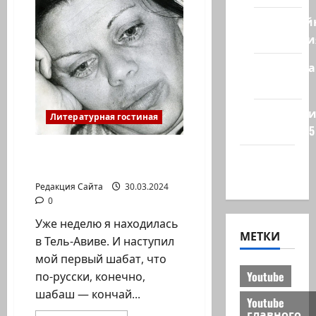
Кибервой
Технологи
Полемика
на сайте
Редколеги
Литературная гостиная
сайта 2025
Ирина Фролова.
Хайфа
ПРАЗДНИК ТОРЫ
новости
Редакция Сайта
30.03.2024
0
Уже неделю я находилась
МЕТКИ
в Тель-Авиве. И наступил
мой первый шабат, что
Youtube
по-русски, конечно,
шабаш — кончай...
Youtube
главного