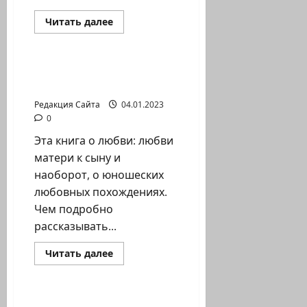
Прочитать
Читать далее
больше
Литературная гостиная
о
Давид
Фабрикант.
Мы
Давид Фабрикант. В
дети
ритме жизни
Второй
мировой
Редакция Сайта
04.01.2023
0
Эта книга о любви: любви
матери к сыну и
наоборот, о юношеских
любовных похождениях.
Чем подробно
рассказывать...
Прочитать
Читать далее
больше
Литературная гостиная
о
Давид
Фабрикант.
В
Давид Фабрикант. В