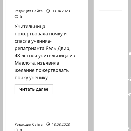
репатрианта
спасли…
Редакция Сайта
03.04.2023
НАТО
0
пужает…
Учительница
НАТО
пожертвовала почку и
заявляет,
спасла ученика-
что
репатрианта Яэль Двир,
«отслеживае
48-летняя учительница из
Маалота, изъявила
Бывший
желание пожертвовать
главный
почку ученику...
полицейски
может
Прочитать
Читать далее
больше
присоедини
Израиль сегодня
о
к…
Учительница
пожертвовала
почку
Редкие заболевания и
Веселая
и
генная терапия
спасла
и
ученика-
Редакция Сайта
13.03.2023
репатрианта
находчивая,
0