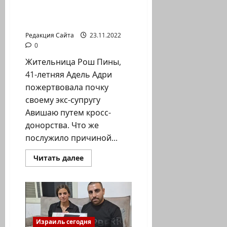
абсолютно естественно,
что я сделаю это. Ведь
он отец моих детей».
Редакция Сайта
23.11.2022
0
Жительница Рош Пины,
41-летняя Адель Адри
пожертвовала почку
своему экс-супругу
Авишаю путем кросс-
донорства. Что же
послужило причиной...
Прочитать
Читать далее
больше
о
Женщина
отдала
почку
бывшему
мужу:
«Было
абсолютно
Израиль сегодня