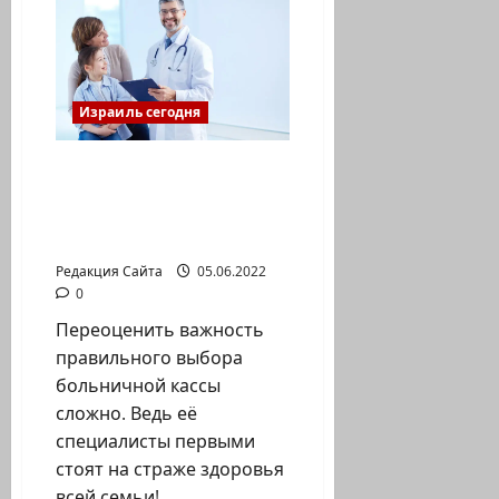
Йеудит
Атиас
Израиль сегодня
Лайфхаки для
родителей: как выбрать
педиатра, услуги,
скидки и бонусы
Редакция Сайта
05.06.2022
0
Переоценить важность
правильного выбора
больничной кассы
сложно. Ведь её
специалисты первыми
стоят на страже здоровья
всей семьи!...