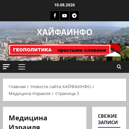
Перейти
10.08.2026
к
Facebook
Youtube
Телеграмм
содержимому
группа
ХАЙФАИНФО
ХАЙФАИНФО
Основное
меню
Главная
Новости сайта ХАЙФАИНФО
Медицина Израиля
Страница 3
Медицина
СВЕЖИЕ
ЗАПИСИ
Израиля