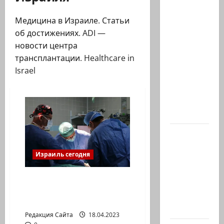
Шенген
Медицина в Израиле. Статьи
трещит.
об достижениях. ADI —
И
новости центра
начинает
трансплантации. Healthcare in
с
Israel
Испании
Европа
без
границ…
В 2019-м
Биньямину
Израиль сегодня
Нетаниягу
не
Органы погибшей в
хватило
теракте Люси Ди спасли
ровно
жизнь пятерым!
одного…
Редакция Сайта
18.04.2023