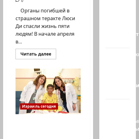
0
ТАСС
цитирует
Органы погибшей в
советника
страшном теракте Люси
главы
Ди спасли жизнь пяти
правительст
людям! В начале апреля
Израиля…
в...
Американск
Прочитать
Читать далее
больше
СМИ
о
Органы
сообщают,
погибшей
в
что
теракте
Люси
истребител
Ди
F-16…
спасли
жизнь
пятерым!
Пожарные
Израиль сегодня
и
специальны
Учительница
спасательн
пожертвовала почку и
спасла ученика-
отряд