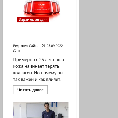
спасли
жизни
6
израильских
детей
Израиль сегодня
Коллаген для упругости
кожи
Редакция Сайта
25.09.2022
0
Примерно с 25 лет наша
кожа начинает терять
коллаген. Но почему он
так важен и как влияет...
Прочитать
Читать далее
больше
о
Коллаген
для
упругости
кожи