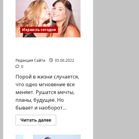
никого
ближе:
Белла
пожертвовала
долю
печени
своей
Израиль сегодня
сестре-
близнецу.
Национальная
служба
Вторая жизнь Йеудит
трансплантологии
Атиас
Редакция Сайта
05.06.2022
0
Порой в жизни случается,
что одно мгновение все
меняет. Рушатся мечты,
планы, будущее. Но
бывает и наоборот...
Прочитать
Читать далее
больше
о
Вторая
жизнь