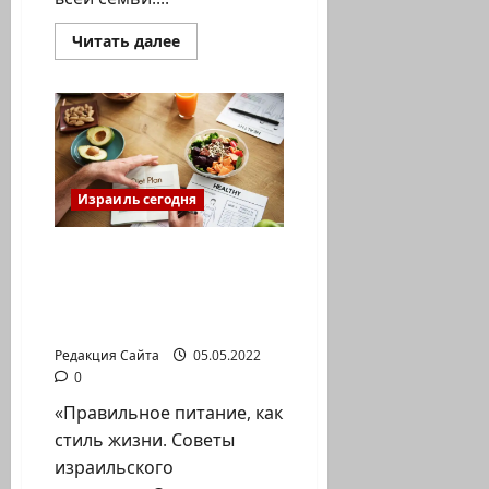
Прочитать
Читать далее
больше
о
Лайфхаки
для
родителей:
как
выбрать
педиатра,
услуги,
скидки
Израиль сегодня
и
бонусы
«Правильное питание,
как стиль жизни.
Советы израильского
диетолога».
Редакция Сайта
05.05.2022
0
«Правильное питание, как
стиль жизни. Советы
израильского