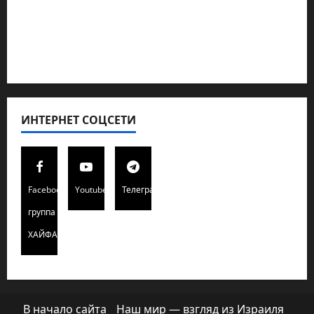
Полемика на сайте
Редколегия сайта 2025
Хайфа новости
ИНТЕРНЕТ СОЦСЕТИ
Facebook
Youtube
Телеграмм
группа
ХАЙФАИНФО
В начало сайта
Наш мир — взгляд из Израиля