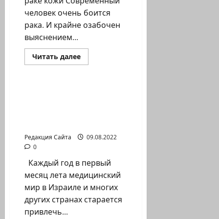
раке кожи Современный
человек очень боится
рака. И крайне озабочен
выяснением...
Прочитать
Читать далее
больше
Израиль сегодня
о
Интервью
с
онкологом
Солнце, возраст, пол…
и
что еще увеличивает
радиологом
риск заболеть раком
кожи?
Редакция Сайта
09.08.2022
0
Каждый год в первый
месяц лета медицинский
мир в Израиле и многих
других странах старается
привлечь...