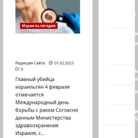
Израиля
Ближний
Восток
Израиль сегодня
Геополит
4 февраля —
Новост
Международный день
из
борьбы с раком
стран
Редакция Сайта
01.02.2023
0
Кибервой
Технологи
Главный убийца
израильтян 4 февраля
Полемика
отмечается
на сайте
Международный день
борьбы с раком Согласно
Редколеги
данным Министерства
сайта 2025
здравоохранения
Хайфа
Израиля, с...