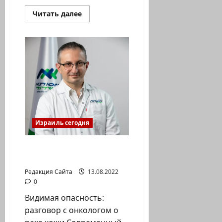
Прочитать
Читать далее
больше
о
Ногтевой
грибок.
Профилактика
и
лечение
Израиль сегодня
Интервью с онкологом
и радиологом
Редакция Сайта
13.08.2022
0
Видимая опасность:
разговор с онкологом о