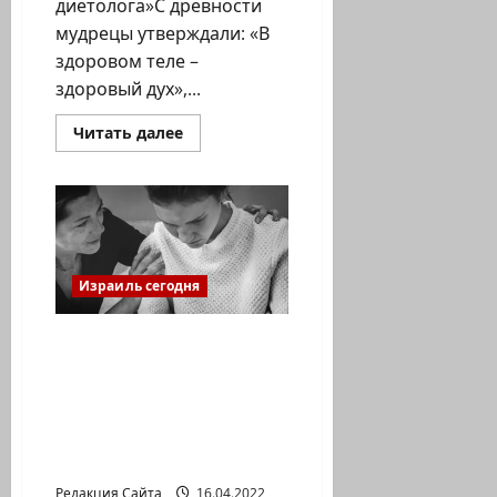
диетолога»С древности
мудрецы утверждали: «В
здоровом теле –
здоровый дух»,...
Прочитать
Читать далее
больше
о
«Правильное
питание,
как
стиль
жизни.
Советы
израильского
диетолога».
Израиль сегодня
Дети в
посткарантинную эпоху:
как помочь им
справиться с
последствиями
пандемии
Редакция Сайта
16.04.2022