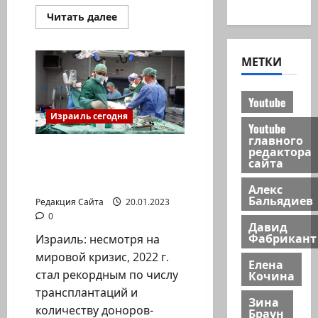
новости
Прочитать
Читать далее
больше
о
4
февраля
МЕТКИ
—
Международный
день
борьбы
Youtube
с
раком
Израиль сегодня
Youtube
главного
редактора
Новый рекорд в сфере
сайта
трансплантации в
Израиле
Алекс
Бальядиев
Редакция Сайта
20.01.2023
0
Давид
Фабрикант
Израиль: несмотря на
мировой кризис, 2022 г.
Елена
стал рекордным по числу
Кочина
трансплантаций и
Зина
количеству доноров-
Браун