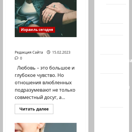
о
мальчике,
Помним
что
перенес
Холокост
пересадку
сердца,
легких
Видео
Израиль сегодня
и
почки
Израиль
Любовь спасает жизни
сегодня
Редакция Сайта
15.02.2023
0
Литературн
гостиная
Любовь – это большое и
глубокое чувство. Но
Марк
отношения влюбленных
Котлярский
подразумевают не только
Телеграмм
совместный досуг, а...
Канал
Прочитать
Читать далее
Наш мир
больше
о
— взгляд
Любовь
спасает
из
жизни