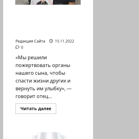
естественно,
что
я
Органы погибшего 3-
сделаю
это.
летнего Фуада спасли
Ведь
жизни 6 израильских
он
отец
детей
моих
детей».
Редакция Сайта
15.11.2022
0
«Мы решили
пожертвовать органы
нашего сына, чтобы
спасти жизни других и
вернуть им улыбку», —
говорит отец...
Прочитать
Читать далее
больше
о
Органы
погибшего
3-
летнего
Фуада