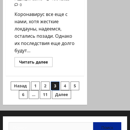
0
Коронавирус все еще с
нами, хотя жесткие
локдауны, надеемся,
остались позади. Однако
их последствия еще долго
будут...
Прочитать
Читать далее
больше
о
Дети
в
посткарантинную
Пагинация
Назад
1
2
3
4
5
эпоху:
как
помочь
6
…
11
Далее
записей
им
справиться
с
последствиями
пандемии
Найти: