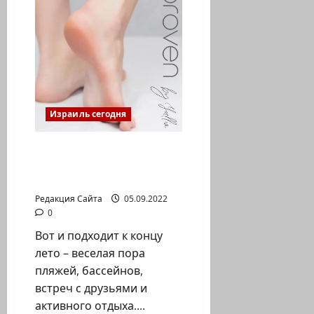
без
части
тела,
но
с
цельным
сердцем
и
душой»
Израиль сегодня
Ногтевой грибок.
Профилактика и
лечение
Редакция Сайта
05.09.2022
0
Вот и подходит к концу
лето – веселая пора
пляжей, бассейнов,
встреч с друзьями и
активного отдыха....