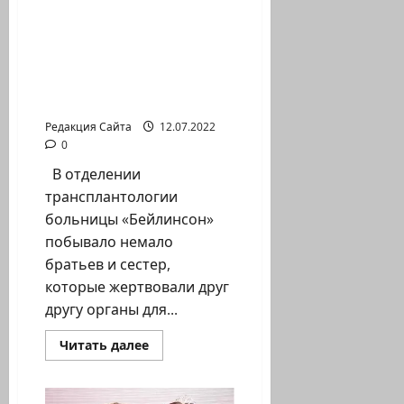
ближе: Белла
пожертвовала долю
печени своей сестре-
близнецу.
Национальная служба
трансплантологии
Редакция Сайта
12.07.2022
0
В отделении
трансплантологии
больницы «Бейлинсон»
побывало немало
братьев и сестер,
которые жертвовали друг
другу органы для...
Прочитать
Читать далее
больше
о
Когда
нет