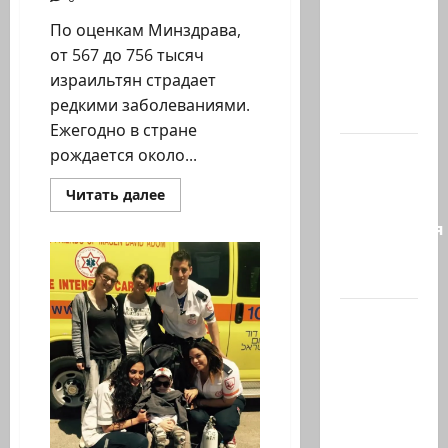
или
По оценкам Минздрава,
Коварство
от 567 до 756 тысяч
и
израильтян страдает
любовь
редкими заболеваниями.
Женщина…
Ежегодно в стране
Сирия и
рождается около...
Россия
Прочитать
Читать далее
достигли
больше
о
соглашения
Редкие
заболевания
о
и
будущем…
генная
терапия
Экс-
глава
СНБ:
Израиль
должен
победить