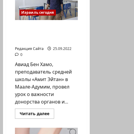
Израиль сегодня
«Я вернулся без части
тела, но с цельным
сердцем и душой»
Редакция Сайта
25.09.2022
0
Авиад Бен Хамо,
преподаватель средней
школы «Амит Эйтан» в
Маале-Адумим, провел
урок о важности
донорства органов и...
Прочитать
Читать далее
больше
о
«Я
вернулся