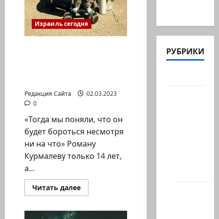
Иран в…
Израиль сегодня
Невероятное интервью
РУБРИКИ
о мальчике, что перенес
пересадку сердца,
Актуально
легких и почки
Редакция Сайта
02.03.2023
Архив
0
статей
«Тогда мы поняли, что он
сайта
будет бороться несмотря
Новости
ни на что» Роману
на
Курмалеву только 14 лет,
сайте
а...
(архив)
Прочитать
Читать далее
Новости
больше
о
Хайфы
Невероятное
интервью
(архив)