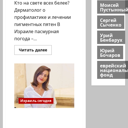
Кто на свете всех белее?
Моисей
Пустынны
Дерматолог о
профилактике и лечении
Сергей
Сыченко
пигментных пятен В
Израиле пасмурная
Урий
погода –...
Бенбарух
Юрий
Прочитать
Читать далее
больше
Бочаров
о
О
еврейский
профилактике
национал
и
лечении
фонд
гиперпигментации
Израиль сегодня
Женщина отдала почку
бывшему мужу: «Было