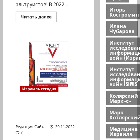
альтруистов! В 2022...
Игорь
Костромин
Прочитать
Читать далее
больше
о
Илана
Новый
Чубарова
рекорд
в
Институт
сфере
исследова
трансплантации
в
информац
Израиле
войн (Изра
Институт
исследова
информац
войн ISIWIS
Израиль сегодня
Колярский
Марк»с»
О профилактике и
лечении
Марк
Котлярски
гиперпигментации
Редакция Сайта
30.11.2022
Медицина
Израиля
0