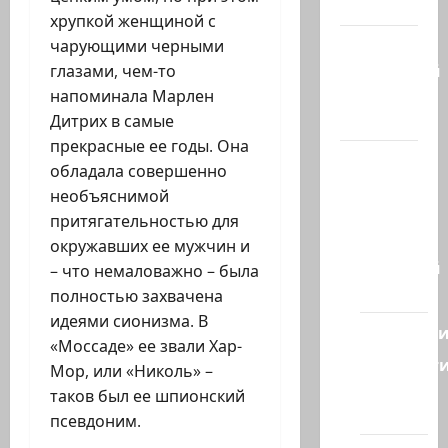
гостиная
хрупкой женщиной с
Марк
чарующими черными
Котлярский
глазами, чем-то
Телеграмм
напоминала Марлен
Канал
Дитрих в самые
прекрасные ее годы. Она
Наш мир
обладала совершенно
— взгляд
необъяснимой
из
притягательностью для
Израиля
окружавших ее мужчин и
Ближний
– что немаловажно – была
Восток
полностью захвачена
идеями сионизма. В
Геополит
«Моссаде» ее звали Хар-
Новост
Мор, или «Николь» –
из
таков был ее шпионский
стран
псевдоним.