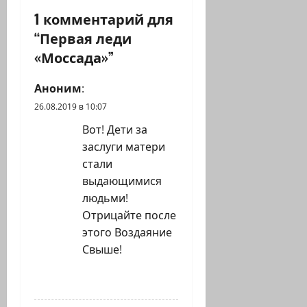
1 комментарий для
я
“
Первая леди
з
«Моссада»
”
а
Аноним
:
п
26.08.2019 в 10:07
Вот! Дети за
и
заслуги матери
с
стали
выдающимися
и
людьми!
Отрицайте после
этого Воздаяние
Свыше!
ОТВЕТИТЬ