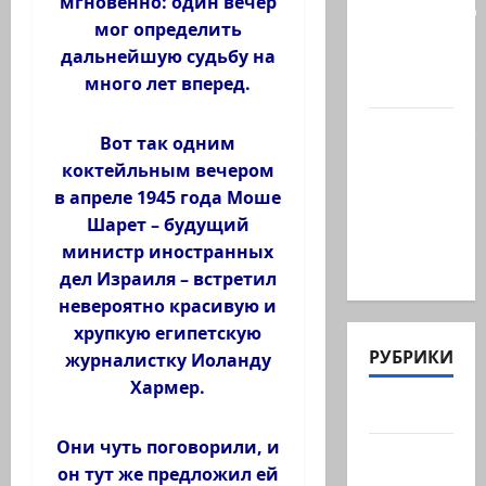
мгновенно: один вечер
палестинец
мог определить
приезжает
дальнейшую судьбу на
работать
много лет вперед.
в…
Ожидается,
Вот так одним
что
коктейльным вечером
Саудовская
в апреле 1945 года Моше
Аравия,
Шарет – будущий
Турция и
министр иностранных
Пакистан…
дел Израиля – встретил
невероятно красивую и
хрупкую египетскую
РУБРИКИ
журналистку Иоланду
Хармер.
Актуально
Они чуть поговорили, и
Архив
он тут же предложил ей
статей