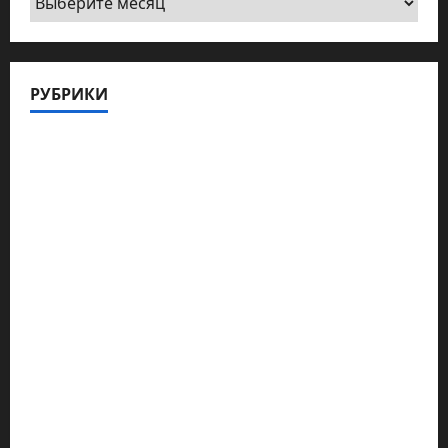
сайта
по
дате
РУБРИКИ
публикации
Актуально
Архив статей сайта
Новости на сайте (архив)
Новости Хайфы (архив)
Помним Холокост
Видео
Израиль сегодня
Литературная гостиная