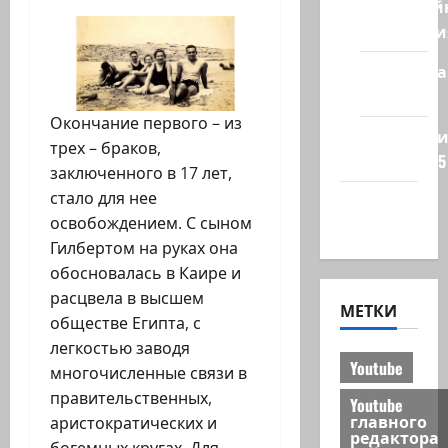
Кибервой
Технологи
Полемика
на сайте
Окончание первого – из
Редколеги
трех – браков,
сайта 2025
заключенного в 17 лет,
стало для нее
Хайфа
освобождением. С сыном
новости
Гилбертом на руках она
обосновалась в Каире и
расцвела в высшем
МЕТКИ
обществе Египта, с
легкостью заводя
Youtube
многочисленные связи в
правительственных,
Youtube
главного
аристократических и
редактора
богемных кругах. Для