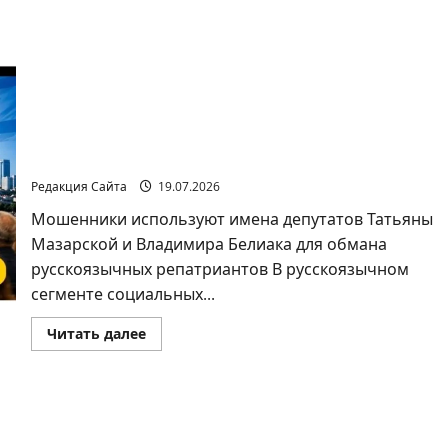
Осторожно, мошенники под именем
депутатов Кнессета!
Редакция Сайта
19.07.2026
Мошенники используют имена депутатов Татьяны
Мазарской и Владимира Белиака для обмана
русскоязычных репатриантов В русскоязычном
сегменте социальных...
Прочитать
Читать далее
больше
о
Осторожно,
мошенники
под
именем
депутатов
Кнессета!