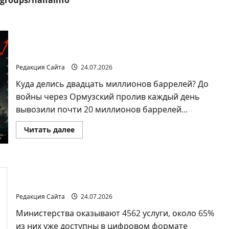
groups/haifainfo
Нефть, биржа и ультиматумы:Что нас ждет
дальше?
Редакция Сайта
24.07.2026
Куда делись двадцать миллионов баррелей? До
войны через Ормузский пролив каждый день
вывозили почти 20 миллионов баррелей...
Прочитать
Читать далее
больше
о
Нефть,
биржа
и
В Израиле впервые составили полную карту
ультиматумы:Что
нас
государственных услуг
ждет
дальше?
Редакция Сайта
24.07.2026
Министерства оказывают 4562 услуги, около 65%
из них уже доступны в цифровом формате