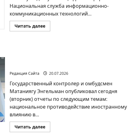
Национальная служба информационно-
коммуникационных технологий...
Прочитать
Читать далее
больше
о
В
Израиле
впервые
Госконтролер Энгельман опубликовал отчеты
составили
полную
об иностранном влиянии в соцсетях и
карту
торговле людьми
государственных
услуг
Редакция Сайта
20.07.2026
Государственный контролер и омбудсмен
Матаниягу Энгельман опубликовал сегодня
(вторник) отчеты по следующим темам:
национальное противодействие иностранному
влиянию в...
Прочитать
Читать далее
больше
о