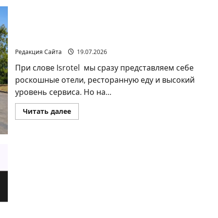
Госконтролер
Энгельман
опубликовал
отчеты
Гостеприимство на колесах: Isrotel
об
иностранном
присоединяется к фудтраку благодарности
влиянии
в
Редакция Сайта
19.07.2026
соцсетях
и
При слове Isrotel мы сразу представляем себе
торговле
людьми
роскошные отели, ресторанную еду и высокий
уровень сервиса. Но на...
Прочитать
Читать далее
больше
о
Гостеприимство
на
колесах:
Isrotel
присоединяется
к
фудтраку
благодарности