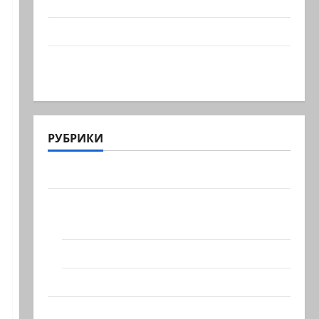
учения в Средиземном и…
А вам слабо?!
Началось или продолжается? В Сирии
произошёл…
РУБРИКИ
Актуально
Архив статей сайта
Новости на сайте (архив)
Новости Хайфы (архив)
Помним Холокост
Видео