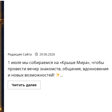
не
должен
быть
умнее
вас.
Он
должен
понимать
вас
ХАЙФА, ГОТОВЫ К САМОМУ ЯРКОМУ ВЕЧЕРУ
ЭТОГО ЛЕТА?
Редакция Сайта
29.06.2026
1 июля мы собираемся на «Крыше Мира», чтобы
провести вечер знакомств, общения, вдохновения
и новых возможностей!
...
Прочитать
Читать далее
больше
о
ХАЙФА,
ГОТОВЫ
К
САМОМУ
ЯРКОМУ