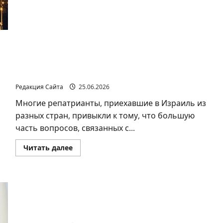
ВЕЧЕРУ
ЭТОГО
ЛЕТА?
Gov: личный кабинет, который действительно
упрощает жизнь
Редакция Сайта
25.06.2026
Многие репатрианты, приехавшие в Израиль из
разных стран, привыкли к тому, что большую
часть вопросов, связанных с...
Прочитать
Читать далее
больше
о
Gov:
личный
кабинет,
который
действительно
Госконтролер Энгельман опубликовал отчет
упрощает
жизнь
на экономические темы