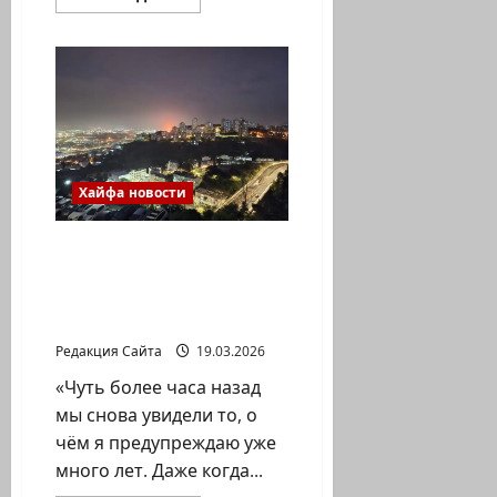
больше
о
Парковка
в
зонах
сине-
белой
разметки
в
Хайфе
сейчас
бесплатная.
Хайфа новости
Мэр Хайфы Йона Яав о
взрыве на
нефтеперерабатывающ
ем заводе БАЗАН
Редакция Сайта
19.03.2026
«Чуть более часа назад
мы снова увидели то, о
чём я предупреждаю уже
много лет. Даже когда...