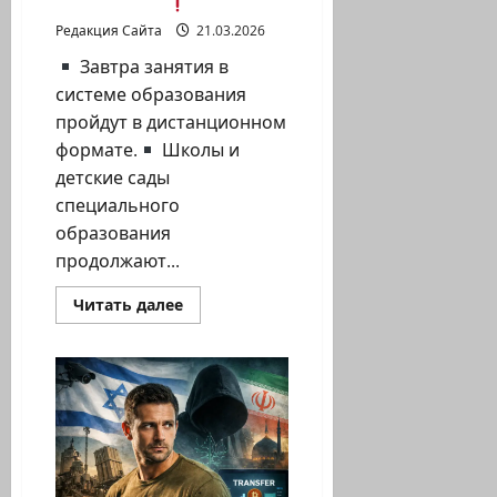
кризисами
Редакция Сайта
21.03.2026
Завтра занятия в
системе образования
пройдут в дистанционном
формате.
Школы и
детские сады
специального
образования
продолжают...
Прочитать
Читать далее
больше
о
Обновление
Хайфского
муниципалитета
(суббота,
21.03.26)
из
Центра
управления
кризисами