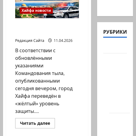
страшной
трагедии
-…
в
Хайфа новости
ресторане
Максим
в
Сообщение Хайфского
Хайфе…
РУБРИКИ
муниципалитета:
Редакция Сайта
11.04.2026
Актуально
В соответствии с
обновлёнными
Архив
указаниями
статей
Командования тыла,
сайта
опубликованными
Новости
сегодня вечером, город
на
Хайфа переведён в
сайте
«жёлтый» уровень
(архив)
защиты....
Новости
Прочитать
Читать далее
Хайфы
больше
о
(архив)
Сообщение