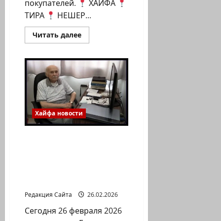
покупателей.
ХАЙФА
ТИРА
НЕШЕР...
Прочитать
Читать далее
больше
о
Информация
для
жителей
Хайфы.
Супермаркеты,
работающие
во
время
Хайфа новости
военной
ситуации.
Один из пяти. Умер
Хайфчанин — ветеран
Второй Мировой Войны
Головешко Соломон.
Ему было 101 год.
Редакция Сайта
26.02.2026
Сегодня 26 февраля 2026