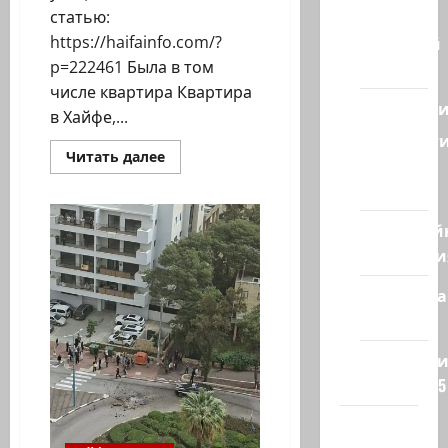
Израиля
статью:
Ближний
https://haifainfo.com/?
Восток
p=222461 Была в том
числе квартира Квартира
Геополит
в Хайфе,...
Новост
Прочитать
Читать далее
из
больше
о
стран
Падение
ракеты
в
Кибервой
Хайфе.
Технологи
Трагедия
одной
семьи
Полемика
—
но
на сайте
зато
живые!
Редколеги
сайта 2025
Хайфа