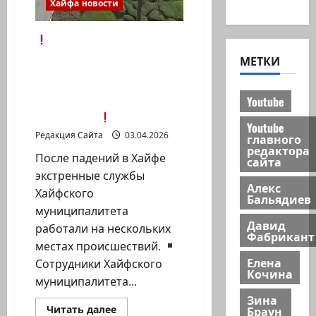
новости
Хайфа новости
Сообщение
Хайфского
МЕТКИ
муниципалитета.
Сводка по итогам
Youtube
обстрела города
(03.04.2026)
Youtube
Редакция Сайта
03.04.2026
главного
редактора
После падений в Хайфе
сайта
экстренные службы
Алекс
Хайфского
Бальядиев
муниципалитета
Давид
работали на нескольких
Фабрикант
местах происшествий.
Елена
Сотрудники Хайфского
Кочина
муниципалитета...
Зина
Прочитать
Браун
Читать далее