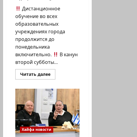
Дистанционное
обучение во всех
образовательных
учреждениях города
продолжится до
понедельника
включительно.
В канун
второй субботы...
Прочитать
Читать далее
больше
о
Сводка
по
итогам
оценки
ситуации,
проведённой
13
марта
2026
года
Хайфа новости
в