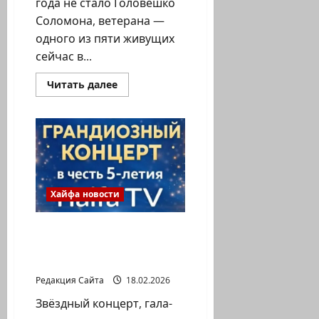
года не стало Головешко
Соломона, ветерана —
одного из пяти живущих
сейчас в...
Прочитать
Читать далее
больше
о
Один
из
пяти.
Умер
Хайфчанин
—
ветеран
Второй
Мировой
Хайфа новости
Войны
Головешко
Соломон.
Приглашаем на
Ему
было
Юбилей Haifa TV 5 лет!
101
Пятая бизнес премия!
год.
Редакция Сайта
18.02.2026
Звёздный концерт, гала-