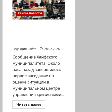
Хайфа новости
Обращение мэра Йоны
Яхава к жителям в
связи с войной с
Ираном. Пурим 2026
Редакция Сайта
28.02.2026
Сообщение Хайфского
муниципалитета: Около
часа назад завершилось
первое заседание по
оценке ситуации в
муниципальном центре
управления кризисными...
Прочитать
Читать далее
больше
о