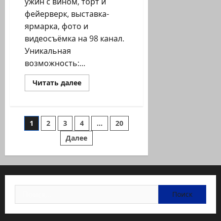
ужин с вином, торт и
фейерверк, выставка-
ярмарка, фото и
видеосъёмка на 98 канал.
Уникальная
возможность:...
Прочитать
Читать далее
больше
о
Приглашаем
на
Юбилей
Пагинация
1
2
3
4
…
20
Haifa
TV
5
Далее
записей
лет!
Пятая
бизнес
премия!
Найти: