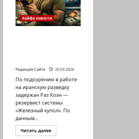
Хайфа новости
Связь с иранским
куратором и поездка в
Хайфу — резервист
подозревается в
шпионаже
Редакция Сайта
20.03.2026
По подозрению в работе
на иранскую разведку
задержан Раз Коэн —
резервист системы
«Железный купол». По
данным...
Прочитать
Читать далее
больше
о