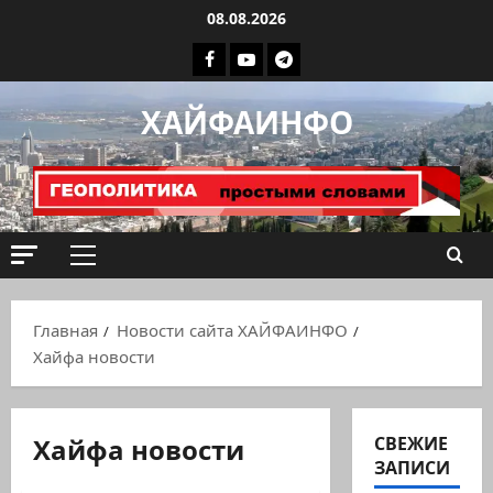
Перейти
08.08.2026
к
Facebook
Youtube
Телеграмм
содержимому
группа
ХАЙФАИНФО
ХАЙФАИНФО
Основное
меню
Главная
Новости сайта ХАЙФАИНФО
Хайфа новости
Хайфа новости
СВЕЖИЕ
ЗАПИСИ