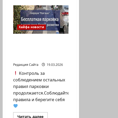
Связь
с
иранским
куратором
и
поездка
в
Хайфа новости
Хайфу
—
резервист
Парковка в зонах сине-
подозревается
в
белой разметки в
шпионаже
Хайфе сейчас
бесплатная.
Редакция Сайта
19.03.2026
Контроль за
соблюдением остальных
правил парковки
продолжается.Соблюдайте
правила и берегите себя
Прочитать
Читать далее