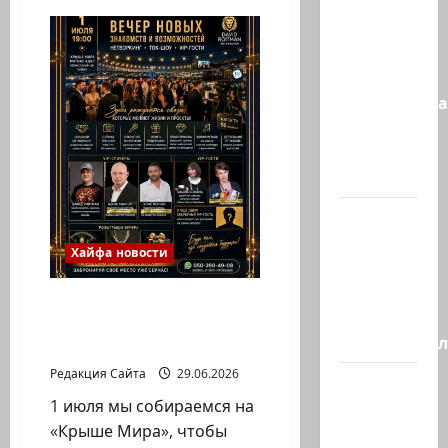
Сообщение
в New York
Times:
Администра
Трампа
искала
на…
Генерал,
который
Хайфа новости
решил
не
ХАЙФА, ГОТОВЫ К
отвечать
САМОМУ ЯРКОМУ
Председате
ВЕЧЕРУ ЭТОГО ЛЕТА?
Редакция Сайта
29.06.2026
Вчера
1 июля мы собираемся на
вечером
«Крыше Мира», чтобы
с