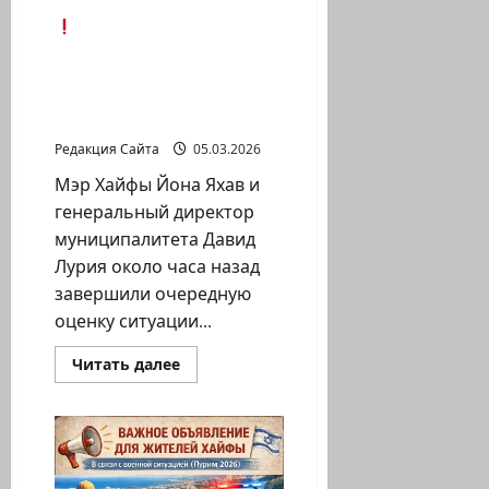
будет.
Сообщение
Хайфского
муниципалитета —
послабления от службы
тыла
Редакция Сайта
05.03.2026
Мэр Хайфы Йона Яхав и
генеральный директор
муниципалитета Давид
Лурия около часа назад
завершили очередную
оценку ситуации...
Прочитать
Читать далее
больше
о
Сообщение
Хайфского
муниципалитета
—
послабления