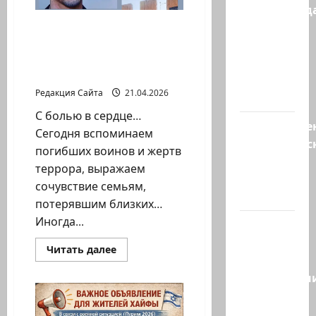
на
предупрежда
его
странице
обещания
Так произошло во время
в
страшной трагедии в
ХАМАСа
Facebook
ресторане Максим в
вредны
Хайфе…
для
Редакция Сайта
21.04.2026
нашего…
С болью в сердце…
Могуществе
Сегодня вспоминаем
мусульманс
погибших воинов и жертв
страны
террора, выражаем
создают
сочувствие семьям,
новый…
потерявшим близких…
Иногда...
Сегодня
отмечается
Прочитать
Читать далее
день
больше
о
подкаблучн
Так
произошло
Кто
во
время
таковой