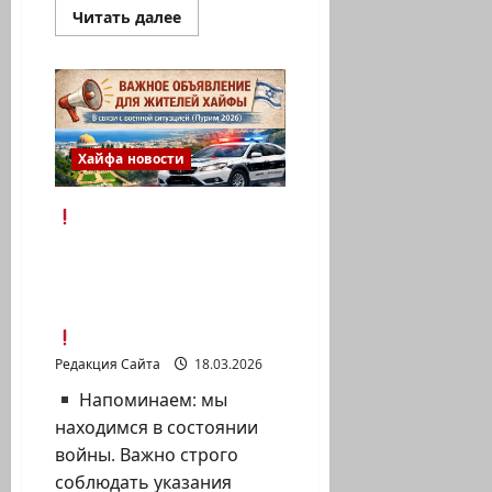
Прочитать
Читать далее
больше
о
Мэр
Хайфы
Йона
Яав
о
взрыве
на
Хайфа новости
нефтеперерабатывающем
заводе
БАЗАН
Обновление
Хайфского
муниципалитета (среда,
18.03.26) из Центра
управления кризисами
Редакция Сайта
18.03.2026
Напоминаем: мы
находимся в состоянии
войны. Важно строго
соблюдать указания