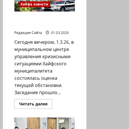
от
Хайфа новости
службы
тыла
МЭРИЯ ХАЙФЫ
ИНФОРМИРУЕТ!
Редакция Сайта
01.03.2026
Сегодня вечером, 1.3.26, в
муниципальном центре
управления кризисными
ситуациями Хайфского
муниципалитета
состоялась оценка
текущей обстановки.
Заседание прошло...
Прочитать
Читать далее
больше
о
МЭРИЯ
ХАЙФЫ
ИНФОРМИРУЕТ!