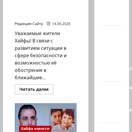
города, опубликованное
хватило
на его странице в
ровно
Facebook
одного…
Редакция Сайта
14.06.2026
США
Уважаемые жители
одобрили
Хайфы! В связи с
продажу
развитием ситуации в
5250
сфере безопасности и
зенитных
возможностью её
управляемы
обострения в
ракет к…
ближайшие...
Макаронни
Прочитать
Читать далее
больше
рехнулись?
о
Сообщение
Высший
мэра
администр
Хайфы
Йоны
суд…
Яхава
жителям
города,
Зини
Хайфа новости
опубликованное