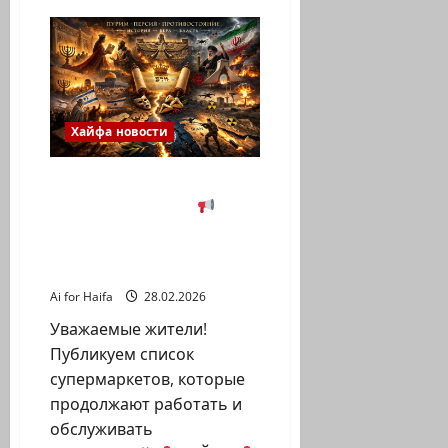
Обращение
мэра
Йоны
Яхава
к
жителям
в
связи
с
Хайфа новости
войной
с
Ираном.
Пурим
Информация для
2026
жителей Хайфы.
Супермаркеты,
работающие во время
военной ситуации.
Ai for Haifa
28.02.2026
Уважаемые жители!
Публикуем список
супермаркетов, которые
продолжают работать и
обслуживать