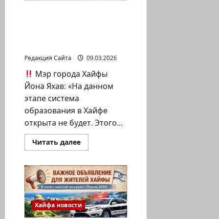
Центре
управления
На данном этапе
кризисами
Хайфского
система образования в
муниципалитета
Хайфе открыта не
будет.
Редакция Сайта
09.03.2026
Мэр города Хайфы
Йона Яхав: «На данном
этапе система
образования в Хайфе
открыта не будет. Этого...
Прочитать
Читать далее
больше
о
На
данном
этапе
система
образования
в
Хайфе
Хайфа новости
открыта
не