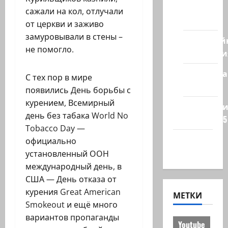
из
сажали на кол, отлучали
стран
от церкви и заживо
замуровывали в стены –
Кибервой
не помогло.
Технологи
Полемика
С тех пор в мире
на сайте
появились День борьбы с
курением, Всемирный
Редколеги
день без табака World No
сайта 2025
Tobacco Day —
Хайфа
официально
новости
установленный ООН
международный день, в
США — День отказа от
курения Great American
МЕТКИ
Smokeout и ещё много
вариантов пропаганды
Youtube