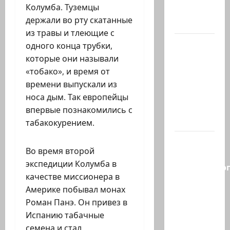
Колумба. Туземцы
активных
держали во рту скатанные
иранских…
из травы и тлеющие с
В 2019-м
одного конца трубки,
Биньямину
которые они называли
Нетаниягу
«тобако», и время от
не
времени выпускали из
хватило
носа дым. Так европейцы
ровно
впервые познакомились с
одного…
табакокурением.
Правые
Во время второй
без
экспедиции Колумба в
религиозно
качестве миссионера в
диктата:
Америке побывал монах
партия
Роман Панэ. Он привез в
Эрдана
Испанию табачные
и
семена и стал