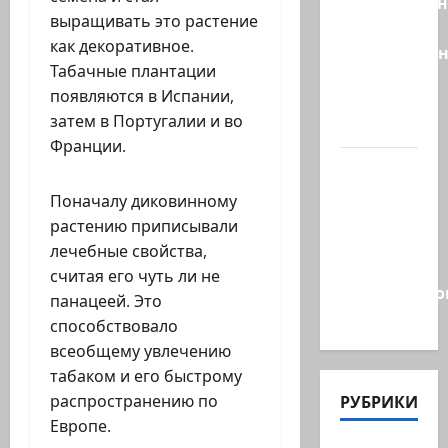
Эдельштейн
выращивать это растение
даёт
как декоративное.
русскоязыч
Табачные плантации
Израилю
появляются в Испании,
новый
затем в Португалии и во
выбор
Франции.
ВМС
Израиля
Поначалу диковинному
проводят
растению приписывали
массовые
лечебные свойства,
учения в
считая его чуть ли не
Средиземно
панацеей. Это
и…
способствовало
всеобщему увлечению
табаком и его быстрому
РУБРИКИ
распространению по
Европе.