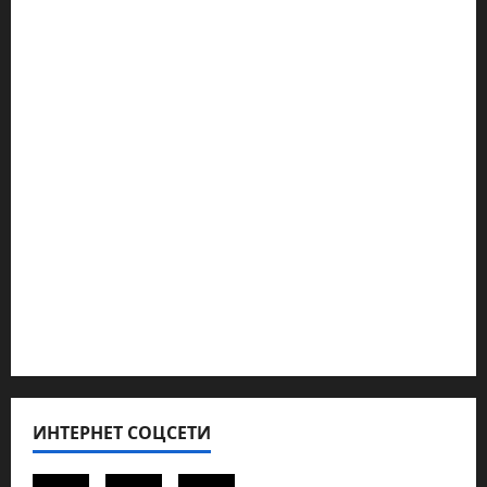
Марк Котлярский Телеграмм Канал
Наш мир — взгляд из Израиля
Ближний Восток
Геополитика
Новости из стран
Кибервойна Технология
Полемика на сайте
Редколегия сайта 2025
Хайфа новости
ИНТЕРНЕТ СОЦСЕТИ