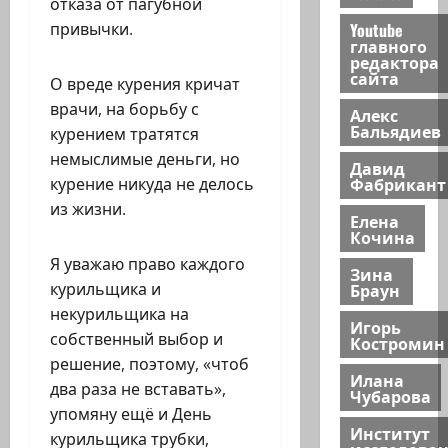
отказа от пагубной
Youtube
привычки.
главного
редактора
сайта
О вреде курения кричат
врачи, на борьбу с
Алекс
Бальядиев
курением тратятся
немыслимые деньги, но
Давид
Фабрикант
курение никуда не делось
из жизни.
Елена
Кочина
Я уважаю право каждого
Зина
Браун
курильщика и
некурильщика на
Игорь
собственный выбор и
Костромин
решение, поэтому, «чтоб
Илана
два раза не вставать»,
Чубарова
упомяну ещё и День
Институт
курильщика трубки,