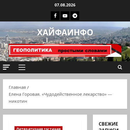
Перейти
07.08.2026
к
Facebook
Youtube
Телеграмм
содержимому
группа
ХАЙФАИНФО
ХАЙФАИНФО
Основное
меню
Главная
Елена Горовая. «Чудодейственное лекарство» —
никотин
СВЕЖИЕ
Литературная гостиная