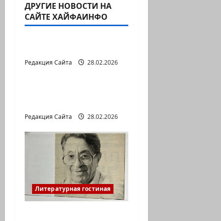
ДРУГИЕ НОВОСТИ НА
ц
САЙТЕ ХАЙФАИНФО
Литературная гостиная
и
В ПЕРВОЙ ДЕСЯТКЕ
я
Редакция Сайта
28.02.2026
Литературная гостиная
з
Давид МАРКИШ.
а
ПИСЬМО БЕЗ МАРКИ
п
Редакция Сайта
28.02.2026
и
с
и
Литературная гостиная
Ян Топоровский.