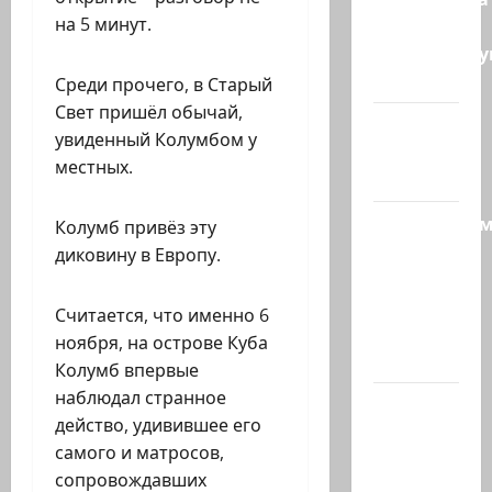
на 5 минут.
— те, кто
координиру
работу…
Среди прочего, в Старый
Свет пришёл обычай,
@markkot56
увиденный Колумбом у
posted a
местных.
video
Продолжае
Колумб привёз эту
рубрику
диковину в Европу.
психолога
Елены
Считается, что именно 6
Киселевой:
ноября, на острове Куба
…
Колумб впервые
наблюдал странное
ЦАХАЛ
действо, удивившее его
опасается,
самого и матросов,
что
сопровождавших
десятки