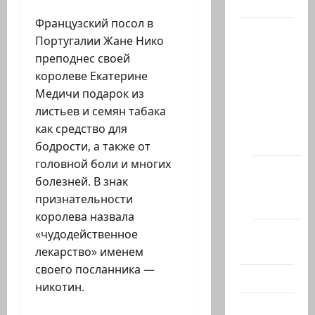
Актуально
Французский посол в
Архив
Португалии Жане Нико
статей
преподнес своей
сайта
королеве Екатерине
Новости
Медичи подарок из
на
листьев и семян табака
сайте
как средство для
(архив)
бодрости, а также от
головной боли и многих
Новости
болезней. В знак
Хайфы
признательности
(архив)
королева назвала
Помним
«чудодейственное
Холокост
лекарство» именем
своего посланника —
Видео
никотин.
Израиль