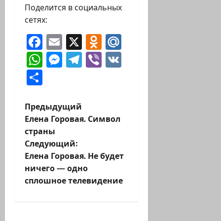
Поделится в социальных
сетях:
Facebook
Email
X
Odnoklassniki
Mail.Ru
WhatsApp
Messenger
Telegram
Viber
VK
Отправить
Н
Предыдущий
Елена Горовая. Символ
а
страны
Следующий:
в
Елена Горовая. Не будет
и
ничего — одно
сплошное телевидение
г
а