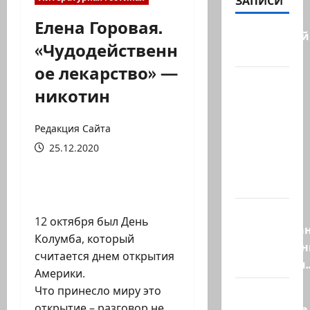
ЗАПИСИ
Елена Горовая.
Заботливый
«Чудодейственн
котяра…
ое лекарство» —
Мордехай
никотин
Давид,
сторонник
Редакция Сайта
правых
25.12.2020
сил,
один из
самых…
Ливан
12 октября был День
разочарова
Колумба, который
нерасшире
считается днем открытия
пилотными
Америки.
Что принесло миру это
Маша и
открытие – разговор не
Капитолина