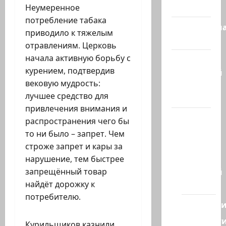
сегодня
Неумеренное
потребление табака
Литературн
приводило к тяжелым
гостиная
отравлениям. Церковь
начала активную борьбу с
Марк
курением, подтвердив
Котлярский
вековую мудрость:
Телеграмм
лучшее средство для
Канал
привлечения внимания и
Наш мир
распространения чего бы
— взгляд
то ни было – запрет. Чем
из
строже запрет и кары за
Израиля
нарушение, тем быстрее
Ближний
запрещённый товар
Восток
найдёт дорожку к
потребителю.
Геополит
Новост
Курильщиков казнили,