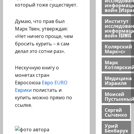
исследова
информац
который тоже существует.
войн (Изра
Институт
Думаю, что прав был
исследова
Марк Твен, утверждая:
информац
войн ISIWIS
«Нет ничего проще, чем
бросить курить – я сам
Колярский
Марк»с»
делал это сотни раз».
Марк
Котлярски
Нескучную книгу о
монетах стран
Медицина
Израиля
Евросоюза
Евро EURO
Еврики
полистать и
Моисей
купить можно прямо по
Пустынны
ссылке.
Сергей
Сыченко
Урий
Бенбарух