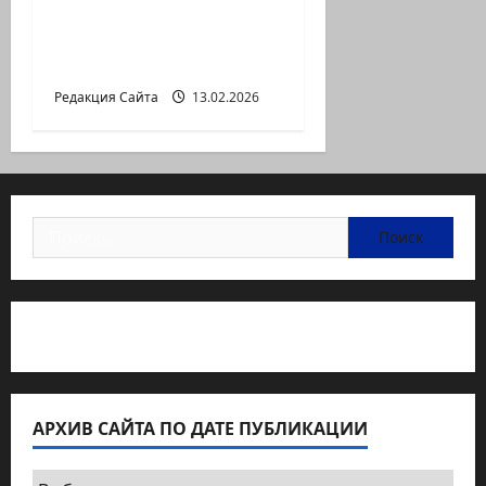
АМАРКОРД ЮЗА
ГЕРШТЕЙНА, ИЛИ
БУМАЖНОЕ КИНО
Редакция Сайта
13.02.2026
Найти:
Статьи об медицине Израиля
АРХИВ САЙТА ПО ДАТЕ ПУБЛИКАЦИИ
Архив