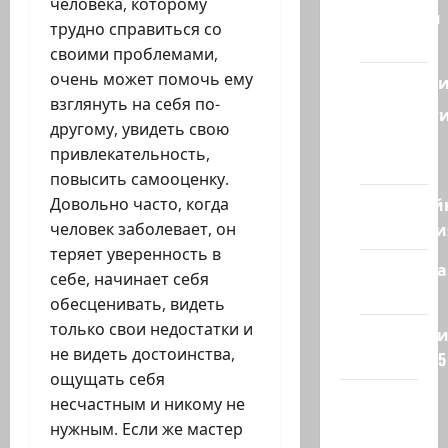
человека, которому
Ближний
трудно справиться со
Восток
своими проблемами,
очень может помочь ему
Геополит
взглянуть на себя по-
Новост
другому, увидеть свою
из
привлекательность,
стран
повысить самооценку.
Кибервой
Довольно часто, когда
Технологи
человек заболевает, он
теряет уверенность в
Полемика
себе, начинает себя
на сайте
обесценивать, видеть
только свои недостатки и
Редколеги
не видеть достоинства,
сайта 2025
ощущать себя
Хайфа
несчастным и никому не
новости
нужным. Если же мастер