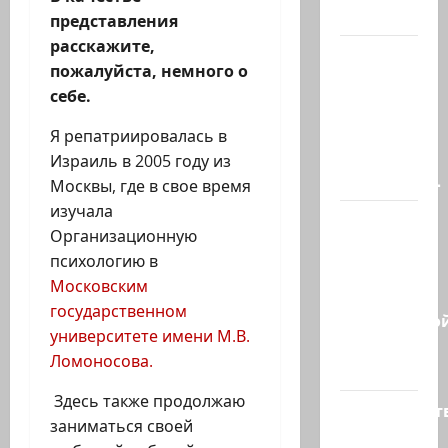
в…
представления
расскажите,
В
пожалуйста, немного о
Ормузском
себе.
проливе
иранцы
Я репатриировалась в
обстреляли
Израиль в 2005 году из
очередное…
Москвы, где в свое время
изучала
Есть
Организационную
такая
психологию в
партия?
Московским
В
государственном
израильско
университете имени М.В.
политике
Ломоносова.
снова…
Здесь также продолжаю
Министерст
заниматься своей
утвердило