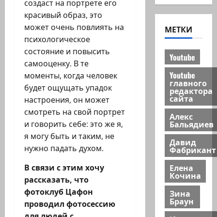
создаст на портрете его
красивый образ, это
может очень повлиять на
МЕТКИ
психологическое
состояние и повысить
Youtube
самооценку. В те
Youtube
моменты, когда человек
главного
будет ощущать упадок
редактора
сайта
настроения, он может
смотреть на свой портрет
Алекс
Бальядиев
и говорить себе: это же я,
я могу быть и таким, не
Давид
нужно падать духом.
Фабрикант
Елена
В связи с этим хочу
Кочина
рассказать, что
фотоклуб Цафон
Зина
Браун
проводил фотосессию
для людей с