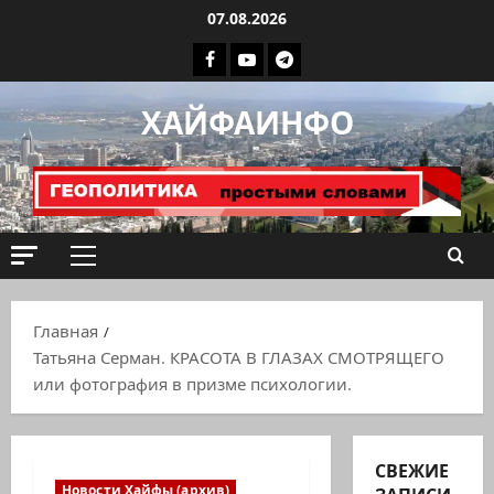
Перейти
07.08.2026
к
Facebook
Youtube
Телеграмм
содержимому
группа
ХАЙФАИНФО
ХАЙФАИНФО
Основное
меню
Главная
Татьяна Серман. КРАСОТА В ГЛАЗАХ СМОТРЯЩЕГО
или фотография в призме психологии.
СВЕЖИЕ
Новости Хайфы (архив)