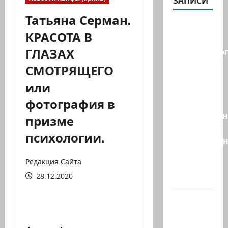
ЗАПИСИ
Татьяна Серман.
Правые
КРАСОТА В
без
ГЛАЗАХ
религиозно
диктата:
СМОТРЯЩЕГО
партия
или
Эрдана
фотография в
и
Эдельштейн
призме
даёт
психологии.
русскоязыч
Израилю
Редакция Сайта
новый
28.12.2020
выбор
ВМС
Израиля
проводят