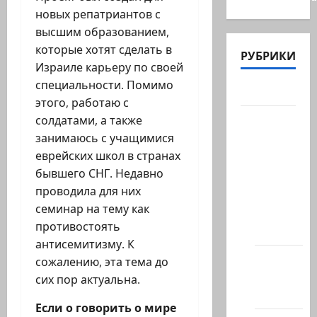
новых репатриантов с
высшим образованием,
которые хотят сделать в
РУБРИКИ
Израиле карьеру по своей
специальности. Помимо
Актуально
этого, работаю с
Архив
солдатами, а также
статей
занимаюсь с учащимися
сайта
еврейских школ в странах
бывшего СНГ. Недавно
Новости
проводила для них
на
семинар на тему как
сайте
противостоять
(архив)
антисемитизму. К
Новости
сожалению, эта тема до
Хайфы
сих пор актуальна.
(архив)
Если о говорить о мире