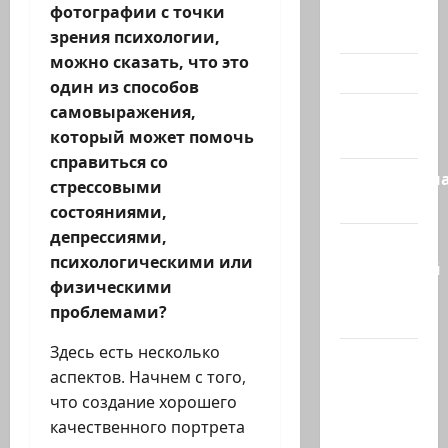
Помним
фотографии с точки
Холокост
зрения психологии,
можно сказать, что это
Видео
один из способов
самовыражения,
Израиль
который может помочь
сегодня
справиться со
Литературн
стрессовыми
гостиная
состояниями,
депрессиями,
Марк
психологическими или
Котлярский
физическими
Телеграмм
проблемами?
Канал
Здесь есть несколько
Наш мир
аспектов. Начнем с того,
— взгляд
что создание хорошего
из
качественного портрета
Израиля