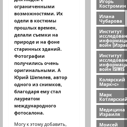
Игорь
Костромин
ограниченными
возможностями. Их
Илана
Чубарова
одели в костюмы
прошлых времен,
Институт
делали съемки на
исследова
информац
природе и на фоне
войн (Изра
старинных зданий.
Институт
Фотографии
исследова
получились очень
информац
войн ISIWIS
оригинальными. А
Юрий Шепелев, автор
Колярский
Марк»с»
одного из снимков,
благодаря ему стал
Марк
Котлярски
лауреатом
международного
Медицина
фотосалона.
Израиля
Моисей
Могу к этому добавить,