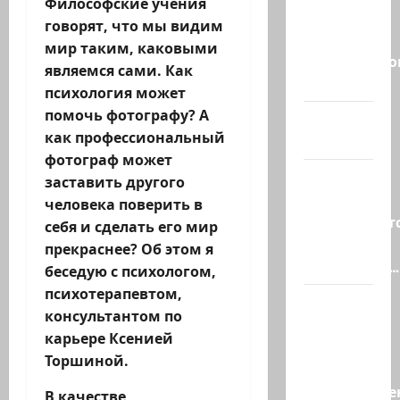
Философские учения
массовые
говорят, что мы видим
учения в
мир таким, каковыми
Средиземно
являемся сами. Как
и…
психология может
помочь фотографу? А
А вам
как профессиональный
слабо?!
фотограф может
Началось
заставить другого
или
человека поверить в
продолжаетс
себя и сделать его мир
В Сирии
прекраснее? Об этом я
произошёл…
беседую с психологом,
психотерапевтом,
А, вот, и
консультантом по
хорошая
карьере Ксенией
новость
Торшиной.
«Смотрич
высокомерен
В качестве