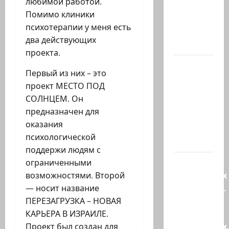
любимой работой.
113
Помимо клиники
миллионов
психотерапии у меня есть
шекелей
два действующих
для…
проекта.
Вот, что
Первый из них – это
бывает,
проект МЕСТО ПОД
когда
СОЛНЦЕМ. Он
еврей
предназначен для
случайно
оказания
въезжает
психологической
в…
поддержи людям с
Клуб
ограниченными
гениальных
возможностями. Второй
психопатов.
— носит название
Наша
ПЕРЕЗАГРУЗКА – НОВАЯ
книга о
КАРЬЕРА В ИЗРАИЛЕ.
странностях
Проект был создан для