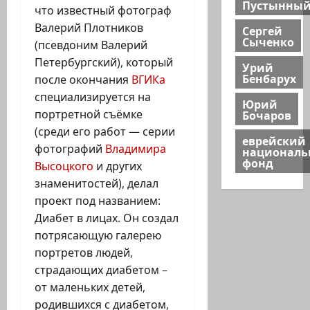
Пустынны
что известный фотограф
Валерий Плотников
Сергей
Сыченко
(псевдоним Валерий
Петербургский), который
Урий
Бенбарух
после окончания
ВГИКа
специализируется на
Юрий
Бочаров
портретной съёмке
(среди его работ — серии
еврейский
фотографий
Владимира
национал
фонд
Высоцкого
и других
знаменитостей), делал
проект под названием:
Диабет в лицах. Он создал
потрясающую галерею
портретов людей,
страдающих диабетом –
от маленьких детей,
родившихся с диабетом,