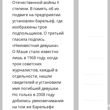
Отечественной войны II
сайта
степени. В память об их
Новости
подвиге на предприятии
на
установлен барельеф, где
сайте
изображены трое
(архив)
подпольщиков. О третьей
гласила подпись
Новости
«Неизвестная девушка».
Хайфы
О Маше стало известно
(архив)
лишь в 1968 году, когда
Помним
трое советских
Холокост
журналистов, каждый в
отдельности, нашли
Видео
свидетелей и установили
имя погибшей девушки.
Израиль
Но только в 2008 году
сегодня
добились увековечивания
Литературн
на том же барельефе