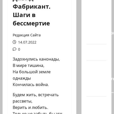
ВМС
Фабрикант.
Израиля
Шаги в
проводят
массовые
бессмертие
учения в
Средиземно
Редакция Сайта
и…
14.07.2022
А вам
0
слабо?!
Задохнулись канонады,
В мире тишина,
Началось
На большой земле
или
однажды
продолжаетс
Кончилась война.
В Сирии
произошёл…
Будем жить, встречать
рассветы,
А, вот, и
Верить и любить.
хорошая
Только не забыть бы это,