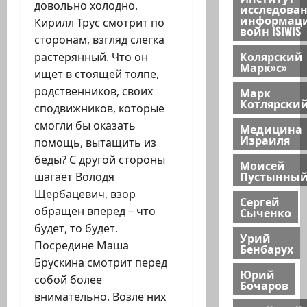
довольно холодно.
исследова
информац
Кирилл Трус смотрит по
войн ISIWIS
сторонам, взгляд слегка
Колярский
растерянный. Что он
Марк»с»
ищет в стоящей толпе,
родственников, своих
Марк
Котлярски
сподвижников, которые
смогли бы оказать
Медицина
Израиля
помощь, вытащить из
беды? С другой стороны
Моисей
Пустынны
шагает Володя
Щербацевич, взор
Сергей
обращен вперед – что
Сыченко
будет, то будет.
Урий
Посредине Маша
Бенбарух
Брускина смотрит перед
Юрий
собой более
Бочаров
внимательно. Возле них