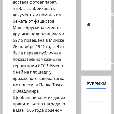
Наша
достала фотоаппарат,
книга о
чтобы сфабриковать
странностях
документы и помочь им
бежать от фашистов.
Маша Брускина вместе с
Шпионские
другими подпольщиками
страсти
было повешена в Минске
В
26 октября 1941 года. Это
Ашкелоне
была первая публичная
— новое
показательная казнь на
шпионское…
территории СССР. Вместе
с ней на площади у
дрожжевого завода тогда
РУБРИКИ
же повесили Павла Труса
и Владимира
Актуально
Щербацевича. Этих двоих
правительство наградило
Архив
в мае 1965 года орденом
статей