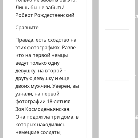
новость
Лишь бы не забыть!
«Смотрич
Роберт Рождественский
высокомерен
в…
Cравните
В
Правда, есть сходство на
Ормузском
этих фотографиях. Разве
проливе
что на первой немцы
иранцы
ведут только одну
обстреляли
девушку, на второй –
очередное…
другую девушку и еще
двоих мужчин. Уверен, вы
Есть
узнали, на первой
такая
фотографии 18-летняя
партия?
Зоя Космодемьянская.
В
Она подожгла три дома, в
израильско
которых находились
политике
немецкие солдаты,
снова…