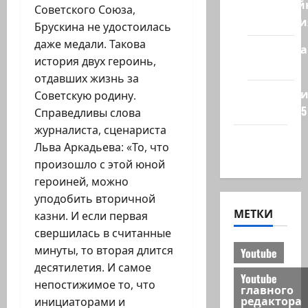
Кибервой
Советского Союза,
Технологи
Брускина не удостоилась
даже медали. Такова
Полемика
история двух героинь,
на сайте
отдавших жизнь за
Редколеги
Советскую родину.
сайта 2025
Справедливы слова
журналиста, сценариста
Хайфа
Льва Аркадьева: «То, что
новости
произошло с этой юной
героиней, можно
уподобить вторичной
МЕТКИ
казни. И если первая
свершилась в считанные
минуты, то вторая длится
Youtube
десятилетия. И самое
Youtube
непостижимое то, что
главного
редактора
инициаторами и