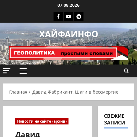
Перейти
07.08.2026
к
Facebook
Youtube
Телеграмм
содержимому
группа
ХАЙФАИНФО
ХАЙФАИНФО
Основное
меню
Главная
Давид Фабрикант. Шаги в бессмертие
СВЕЖИЕ
Новости на сайте (архив)
ЗАПИСИ
Давид