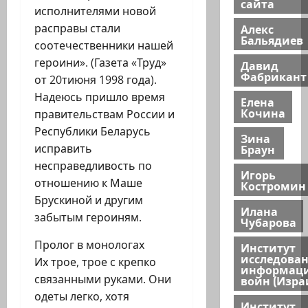
сайта
исполнителями новой
Алекс
расправы стали
Бальядиев
соотечественники нашей
героини». (Газета «Труд»
Давид
Фабрикант
от 20тиюня 1998 года).
Надеюсь пришло время
Елена
Кочина
правительствам России и
Республики Беларусь
Зина
Браун
исправить
несправедливость по
Игорь
отношению к Маше
Костромин
Брускиной и другим
Илана
забытым героиням.
Чубарова
Пролог в монологах
Институт
исследова
Их трое, трое с крепко
информац
связанными руками. Они
войн (Изра
одеты легко, хотя
Институт