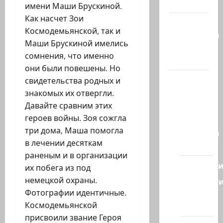
гостиная
имени Маши Брускиной.
Как насчет Зои
Марк
Космодемьянской, так и
Котлярский
Маши Брускиной имелись
Телеграмм
сомнения, что именно
Канал
они были повешены. Но
Наш мир
свидетельства родных и
— взгляд
знакомых их отвергли.
из
Давайте сравним этих
Израиля
героев войны. Зоя сожгла
три дома, Маша помогла
Ближний
в лечении десяткам
Восток
раненым и в организации
Геополит
их побега из под
немецкой охраны.
Новост
Фотографии идентичные.
из
Космодемьянской
стран
присвоили звание Героя