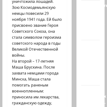
уничтожила лошадей.
Министерст
Зою Космодемьянскую
утвердило
немцы повесили 29
113
ноября 1941 года. Ей было
миллионов
присвоено звание Героя
шекелей
Советского Союза, она
для…
стала символом героизма
советского народа в годы
Вот, что
Великой Отечественной
бывает,
войны.
когда
На второй – 17-летняя
еврей
Маша Брускина. После
случайно
захвата немцами города
въезжает
Минска, Маша стала
в…
помогать раненым
Клуб
военнопленным:
гениальных
приносила им лекарства,
психопатов.
гражданскую одежду,