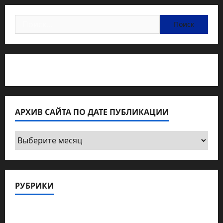
Найти:
Статьи об медицине Израиля
АРХИВ САЙТА ПО ДАТЕ ПУБЛИКАЦИИ
Архив
сайта
по
дате
РУБРИКИ
публикации
Актуально