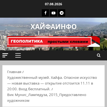
Перейти
07.08.2026
к
Facebook
Youtube
Телеграмм
содержимому
группа
ХАЙФАИНФО
ХАЙФАИНФО
Основное
меню
Главная
Художественный музей. Хайфа. Опасное искусство
— новая выставка — открытие отстоится 11.11 в
20:00. Вход бесплатный.
Вик Мунис_Лампедуза, 2015_Предоставлено
художником