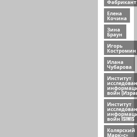
Фабрикант
Елена
Кочина
Зина
Браун
Игорь
Костромин
Илана
Чубарова
Институт
исследова
информац
войн (Изра
Институт
исследова
информац
войн ISIWIS
Колярский
Марк»с»