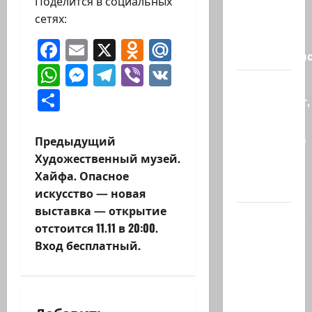
Поделится в социальных
августа,
сетях:
во время
матча
Facebook
Email
X
Odnoklassniki
Mail.Ru
региональн
WhatsApp
Messenger
Telegram
Viber
VK
Что
Отправить
происходит,
когда
палестинец
Н
Предыдущий
приезжает
Художественный музей.
а
работать
Хайфа. Опасное
в…
искусство — новая
в
выставка — открытие
Ожидается,
и
отстоится 11.11 в 20:00.
что
Вход бесплатный.
Саудовская
г
Аравия,
а
Турция и
Пакистан…