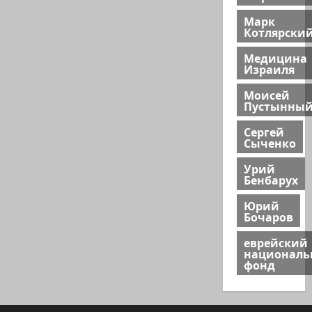
Марк
Котлярски
Медицина
Израиля
Моисей
Пустынны
Сергей
Сыченко
Урий
Бенбарух
Юрий
Бочаров
еврейский
национал
фонд