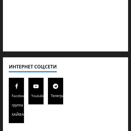
Кибервойна Технология
Полемика на сайте
Редколегия сайта 2025
Хайфа новости
ИНТЕРНЕТ СОЦСЕТИ
Facebook
Youtube
Телеграмм
группа
ХАЙФАИНФО