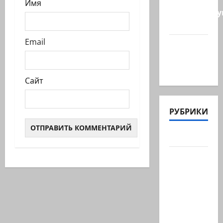
Имя
координиру
работу…
Email
@markkot56
posted a
video
Сайт
РУБРИКИ
Актуально
Архив
статей
сайта
Новости
на
сайте