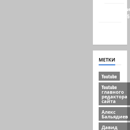
Редколеги
сайта 2025
Хайфа
новости
МЕТКИ
Youtube
Youtube
главного
редактора
сайта
Алекс
Бальядиев
Давид