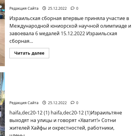
научной олимпиаде
в
ощущениях».
Редакция Сайта
25.12.2022
0
Коммуникат
от
Израильская сборная впервые приняла участие в
агентства
«партизан»
Международной юниорской научной олимпиаде и
завоевала 6 медалей 15.12.2022 Израильская
сборная...
Прочитать
Читать далее
больше
о
Израильская
сборная
впервые
приняла
участие
в
В Хайфе прошла демонстрация против
Международной
дороговизны жизни
юниорской
научной
Редакция Сайта
25.12.2022
0
олимпиаде
haifa,dec20-12 (1) haifa,dec20-12 (1)Израильтяне
выходят на улицы и говорят «Хватит!» Сотни
жителей Хайфы и окрестностей, работники,
члены...