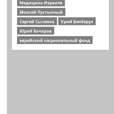
Медицина Израиля
Моисей Пустынный
Сергей Сыченко
Урий Бенбарух
Юрий Бочаров
еврейский национальный фонд