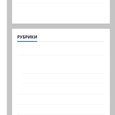
В секторе Газа прошли массовые
похороны 112 тел членов…
РУБРИКИ
Актуально
Архив статей сайта
Новости на сайте (архив)
Новости Хайфы (архив)
Помним Холокост
Видео
Израиль сегодня