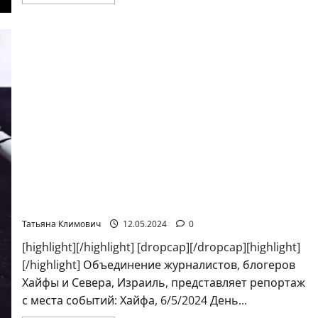
больше
о
Claims
Conference
запускает
кампанию
«Я
выжил
в
Освенциме:
помните
об
этом»
Холокост повторяется. На Дне Холокоста в
Ассоциации «Рука помощи другу» почтили
также память погибших в Израиле в Черную
субботу 7 октября
Татьяна Климович
12.05.2024
0
[highlight][/highlight] [dropcap][/dropcap][highlight]
[/highlight] Объединение журналистов, блогеров
Хайфы и Севера, Израиль, представляет репортаж
с места событий: Хайфа, 6/5/2024 День...