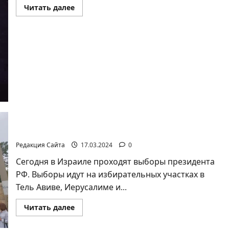
Прочитать
Читать далее
больше
о
Холокост
повторяется.
На
Дне
Холокоста
в
Ассоциации
«Рука
помощи
другу»
почтили
также
память
погибших
в
Выборы президента России в Израиле
Израиле
в
Редакция Сайта
17.03.2024
0
Черную
субботу
Сегодня в Израиле проходят выборы президента
7
октября
РФ. Выборы идут на избирательных участках в
Тель Авиве, Иерусалиме и...
Прочитать
Читать далее
больше
о
Выборы