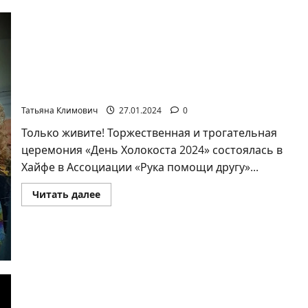
президента
России
в
Израиле
Только живите! День Холокоста в Хайфе в
Ассоциации «Рука помощи другу»
Татьяна Климович
27.01.2024
0
Только живите! Торжественная и трогательная
церемония «День Холокоста 2024» состоялась в
Хайфе в Ассоциации «Рука помощи другу»...
Прочитать
Читать далее
больше
о
Только
живите!
День
Холокоста
в
Хайфе
в
Ассоциации
«Рука