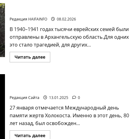
Не все дороги вели в лагеря смерти. Некоторые
— в северные леса, холод и выживание.
Редакция HAIFAINFO
08.02.2026
В 1940–1941 годах тысячи еврейских семей были
отправлены в Архангельскую область.Для одних
это стало трагедией, для других...
Прочитать
Читать далее
больше
о
Не
все
дороги
Claims Conference запускает кампанию «Я выжил
вели
в
в Освенциме: помните об этом»
лагеря
смерти.
Редакция Сайта
13.01.2025
0
Некоторые
—
27 января отмечается Международный день
в
северные
памяти жертв Холокоста. Именно в этот день, 80
леса,
холод
лет назад, был освобожден...
и
выживание.
Прочитать
Читать далее