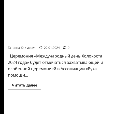
помощи
другу»
Церемония «Международный день Холокоста
2024» пройдет в Хайфе в Ассоциации «Рука
помощи другу»
Татьяна Климович
22.01.2024
0
Церемония «Международный день Холокоста
2024 года» будет отмечаться захватывающей и
особенной церемонией в Aссоциации «Рука
помощи...
Прочитать
Читать далее
больше
о
Церемония
«Международный
день
Холокоста
2024»
пройдет