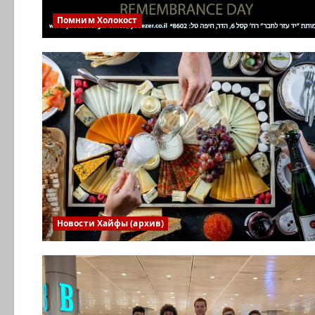
Помним Холокост
Новости Хайфы (архив)