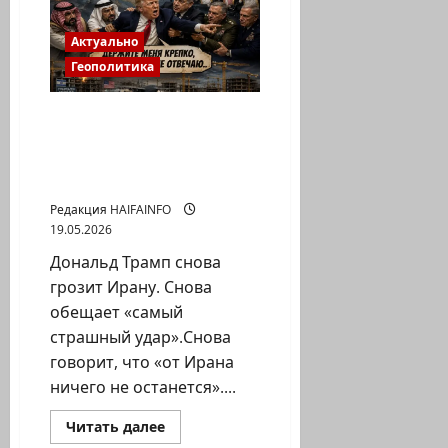
позади
планеты
всей?
Актуально
Геополитика
«Держите меня крепче»:
почему Дональд Трамп
никак не может начать
свою войну
Редакция HAIFAINFO
19.05.2026
Дональд Трамп снова
грозит Ирану. Снова
обещает «самый
страшный удар».Снова
говорит, что «от Ирана
ничего не останется»....
Прочитать
Читать далее
больше