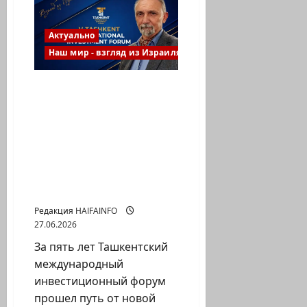
за
пандемией?
Новые
документы
Актуально
США
вновь
Наш мир - взгляд из Израиля
поднимают
вопрос
о
Ташкентский
происхождении
COVID-
международный
19
инвестиционный
форум за пять лет стал
одной из ведущих
инвестиционных
площадок Центральной
Азии
Редакция HAIFAINFO
27.06.2026
За пять лет Ташкентский
международный
инвестиционный форум
прошел путь от новой