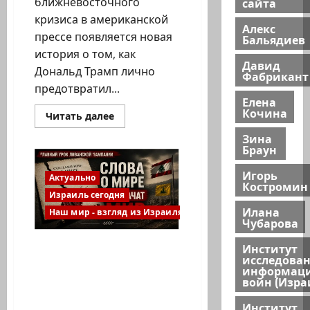
ближневосточного
сайта
кризиса в американской
Алекс
прессе появляется новая
Бальядиев
история о том, как
Давид
Дональд Трамп лично
Фабрикант
предотвратил...
Елена
Кочина
Прочитать
Читать далее
больше
о
Зина
Трамп
Браун
снова
«спас»
Иран
Игорь
Актуально
от
Костромин
Израиля?
Израиль сегодня
Как
Илана
американские
Наш мир - взгляд из Израиля
Чубарова
СМИ
создают
новую
Третья попытка
Институт
политическую
исследова
легенду
соглашения Израиля и
информац
Ливана: почему
войн (Изра
главный урок прошлых
Институт
договорённостей