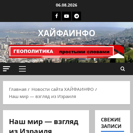
Перейти
06.08.2026
к
Facebook
Youtube
Телеграмм
содержимому
группа
ХАЙФАИНФО
ХАЙФАИНФО
Основное
меню
Главная
Новости сайта ХАЙФАИНФО
Наш мир — взгляд из Израиля
Наш мир — взгляд
СВЕЖИЕ
ЗАПИСИ
из Израиля