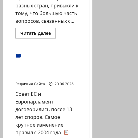
разных стран, привыкли к
тому, что большую часть
вопросов, связанных с...
Прочитать
Читать далее
больше
Новости из стран
о
Gov:
личный
кабинет,
ЕС обновляет права
который
авиапассажиров —
действительно
упрощает
первая реформа за 22
жизнь
года
Редакция Сайта
20.06.2026
Совет ЕС и
Европарламент
договорились после 13
лет споров. Самое
крупное изменение
правил с 2004 года.
...