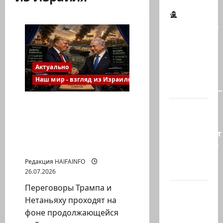
Шпионские
страсти
В
Ашкелоне
Актуально
— новое
Наш мир - взгляд из Израиля
шпионское…
Вашингтонская
Джей Ди
встреча, что в итоге:
Вэнс
война или мир, выборы
опровергает
или политический
сообщения:
расчет?
«Нетаниягу
Редакция HAIFAINFO
не…
26.07.2026
Переговоры Трампа и
Беннет
Нетаньяху проходят на
начинает
фоне продолжающейся
и…?