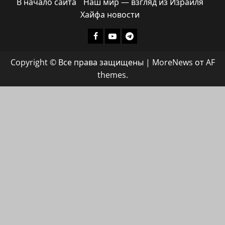
В начало сайта
Наш мир — взгляд из Израиля
Хайфа новости
Facebook
Youtube
Телеграмм
группа
Copyright © Все права защищены
|
MoreNews
от AF
ХАЙФАИНФО
themes.