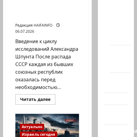
сторону
Что определяет путь
сайта
Россию.
развития постсоветских
Новости
республик
на
Редакция HAIFAINFO
сайте
06.07.2026
(архив)
Введение к циклу
исследований Александра
Новости
Шпунта После распада
Хайфы
СССР каждая из бывших
(архив)
союзных республик
Помним
оказалась перед
Холокост
необходимостью...
Видео
Прочитать
Читать далее
больше
о
Израиль
Деньги
или
сегодня
политика?
Что
Актуально
определяет
Литературн
путь
Израиль сегодня