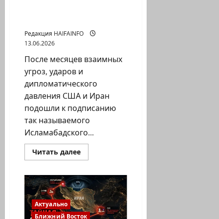
получает уступки и
компенсацию?
Редакция HAIFAINFO
13.06.2026
После месяцев взаимных
угроз, ударов и
дипломатического
давления США и Иран
подошли к подписанию
так называемого
Исламабадского...
Прочитать
Читать далее
больше
о
Исламабадское
соглашение:
почему
Вашингтон
объявляет
Актуально
победу
там,
Ближний Восток