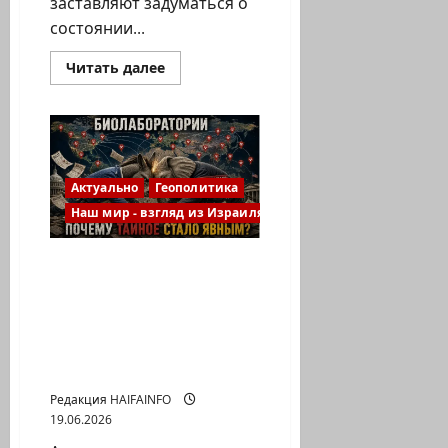
заставляют задуматься о
состоянии...
Прочитать
Читать далее
больше
о
ООН
заседает,
войны
продолжаются:
почему
перестал
Актуально
Геополитика
работать
мировой
Наш мир - взгляд из Израиля
порядок?
Когда тайны перестают
быть тайнами: как
политическая война в
США раскрывает
закрытые программы
Вашингтона
Редакция HAIFAINFO
19.06.2026