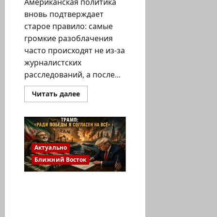
Американская политика
вновь подтверждает
старое правило: самые
громкие разоблачения
часто происходят не из-за
журналистских
расследований, а после...
Прочитать
Читать далее
больше
о
Когда
тайны
перестают
быть
тайнами:
как
Актуально
политическая
Ближний Восток
война
в
США
раскрывает
Исламабадское
закрытые
соглашение: почему
программы
Вашингтона
Вашингтон объявляет
победу там, где Тегеран