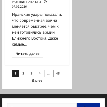
Редакция HAIFAINFO
07.05.2026
Иранские удары показали,
что современная война
меняется быстрее, чем к
ней готовились армии
Ближнего Востока. Даже
самые...
Прочитать
Читать далее
больше
о
Иран
выявил
слабое
Пагинация
1
2
3
4
…
43
место
Ближнего
Востока
Далее
записей
:
ПВО
больше
не
гарантирует
защиту
Найти: