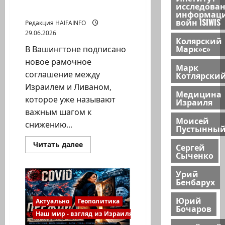
исследова
нельзя забывать
информац
войн ISIWIS
Редакция HAIFAINFO
29.06.2026
Колярский
Марк»с»
В Вашингтоне подписано
новое рамочное
Марк
соглашение между
Котлярски
Израилем и Ливаном,
Медицина
которое уже называют
Израиля
важным шагом к
Моисей
снижению...
Пустынны
Прочитать
Читать далее
Сергей
больше
Сыченко
о
Третья
попытка
Урий
соглашения
Бенбарух
Израиля
и
Юрий
Ливана:
Актуально
Геополитика
Бочаров
почему
Наш мир - взгляд из Израиля
главный
урок