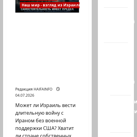
гостиная
развития
постсоветских
Наш мир - взгляд из Израиля
республик
Марк
Стратегическая
Котлярский
независимость
Телеграмм
Израиля: где
Канал
заканчивается
самостоятельность и
Наш мир
начинается
— взгляд
зависимость от США.
из
Мошь оборонной
Израиля
промышленности
Ближний
страны
Восток
Редакция HAIFAINFO
04.07.2026
Геополит
Может ли Израиль вести
Новост
длительную войну с
из
Ираном без военной
стран
поддержки США? Хватит
ли стране собственных