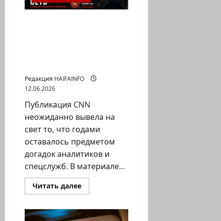
где
Тегеран
получает
уступки
CNN раскрыла тайную
и
сеть Израиля вокруг
компенсацию?
Ирана: кто и зачем
показал архитектуру
войны
Редакция HAIFAINFO
12.06.2026
Публикация CNN
неожиданно вывела на
свет то, что годами
оставалось предметом
догадок аналитиков и
спецслужб. В материале...
Прочитать
Читать далее
больше
о
CNN
раскрыла
тайную