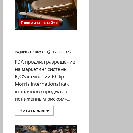
сеть
Израиля
вокруг
Ирана:
кто
Полемика на сайте
и
зачем
показал
архитектуру
Почему мы снова
войны
позади планеты всей?
Редакция Сайта
19.05.2026
FDA продлил разрешение
на маркетинг системы
IQOS компании Philip
Morris International как
«табачного продукта с
пониженным риском»....
Прочитать
Читать далее
больше
о
Почему
мы
снова