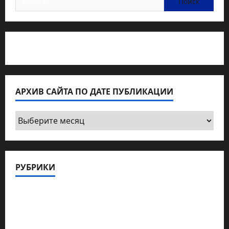
Статьи об медицине Израиля
АРХИВ САЙТА ПО ДАТЕ ПУБЛИКАЦИИ
Архив
сайта
по
дате
РУБРИКИ
публикации
Актуально
Архив статей сайта