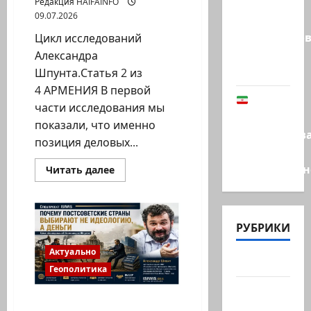
перфоманс
Редакция HAIFAINFO
09.07.2026
времен
Средневеков
Цикл исследований
устроила
Александра
левая…
Шпунта.Статья 2 из
4 АРМЕНИЯ В первой
В
части исследования мы
Иране
показали, что именно
заблокиров
позиция деловых...
счета
Национальн
Прочитать
Читать далее
больше
о
Причины
смены
политической
РУБРИКИ
ориентации
стран
Южного
Актуально
Кавказа
Актуально
с
Геополитика
Евросоюза
на
Архив
дрейф
Деньги или политика?
в
статей