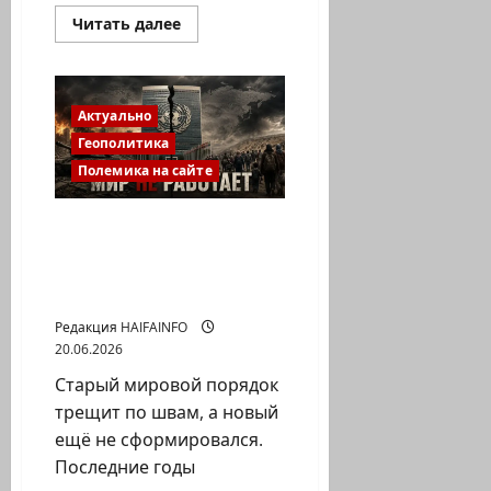
Прочитать
Читать далее
больше
о
ЕС
обновляет
права
Актуально
авиапассажиров
Геополитика
—
первая
Полемика на сайте
реформа
за
22
года
ООН заседает, войны
продолжаются: почему
перестал работать
мировой порядок?
Редакция HAIFAINFO
20.06.2026
Старый мировой порядок
трещит по швам, а новый
ещё не сформировался.
Последние годы