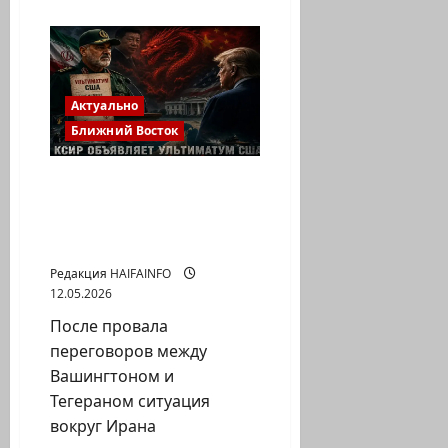
о
«Держите
меня
крепче»:
почему
Дональд
Трамп
никак
Актуально
не
может
Ближний Восток
начать
свою
войну
Иран переходит под
контроль КСИР:
генералы выдвигают
ультиматум Трампу
Редакция HAIFAINFO
12.05.2026
После провала
переговоров между
Вашингтоном и
Тегераном ситуация
вокруг Ирана