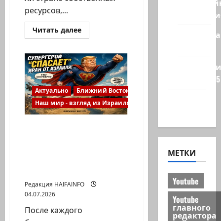
Кибервой
ресурсов,...
Технологи
Прочитать
Читать далее
Полемика
больше
о
на сайте
Стратегическая
независимость
Израиля:
Редколеги
где
сайта 2025
заканчивается
самостоятельность
Актуально
Ближний Восток
и
Хайфа
начинается
Наш мир - взгляд из Израиля
зависимость
новости
от
США.
Мошь
Трамп снова «спас» Иран
оборонной
от Израиля? Как
промышленности
страны
американские СМИ
МЕТКИ
создают новую
политическую легенду
Youtube
Редакция HAIFAINFO
04.07.2026
Youtube
главного
После каждого
редактора