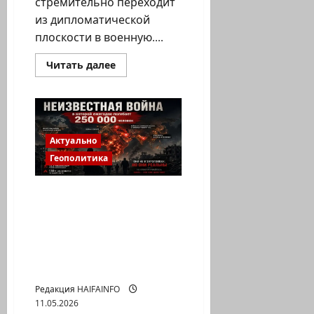
стремительно переходит
из дипломатической
плоскости в военную....
Прочитать
Читать далее
больше
о
Иран
переходит
под
контроль
КСИР:
Актуально
генералы
выдвигают
Геополитика
ультиматум
Трампу
Пока мир следит за
Украиной и
Персидским заливом , в
«невидимых войнах»
ежегодно гибнут 250
тысяч человек
Редакция HAIFAINFO
11.05.2026