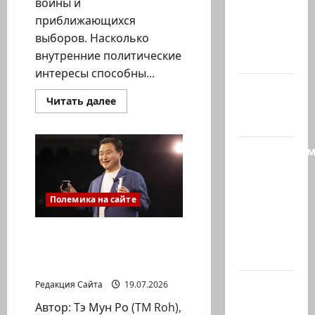
войны и
Лидер
приближающихся
партии
выборов. Насколько
«Вместе»
внутренние политические
Нафтали…
интересы способны...
@markkot56
Прочитать
Читать далее
posted a
больше
о
video
Вашингтонская
встреча,
Продолжае
что
в
рубрику
итоге:
война
психолога
или
мир,
Полемика на сайте
—
выборы
или
кандидат
политический
ИИ не должен быть
наук
расчет?
умнее вас. Он должен
Елена…
понимать вас
А сейчас
Редакция Сайта
19.07.2026
вылетит
Автор: Тэ Мун Ро (TM Roh),