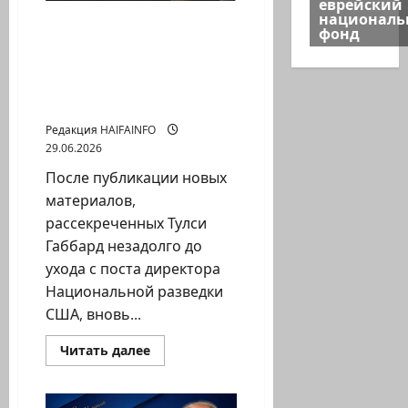
еврейский
прошлых
национал
договорённостей
Что скрывалось за
фонд
нельзя
пандемией? Новые
забывать
документы США вновь
поднимают вопрос о
происхождении COVID-19
Редакция HAIFAINFO
29.06.2026
После публикации новых
материалов,
рассекреченных Тулси
Габбард незадолго до
ухода с поста директора
Национальной разведки
США, вновь...
Прочитать
Читать далее
больше
о
Что
скрывалось