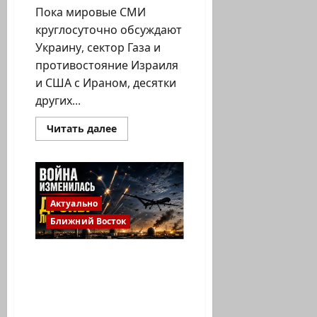
Пока мировые СМИ
круглосуточно обсуждают
Украину, сектор Газа и
противостояние Израиля
и США с Ираном, десятки
других...
Прочитать
Читать далее
больше
о
Пока
мир
следит
за
Украиной
Актуально
и
Персидским
Ближний Восток
заливом
,
в
Иран выявил слабое
«невидимых
войнах»
место Ближнего
ежегодно
гибнут
Востока : ПВО больше не
250
гарантирует защиту
тысяч
человек