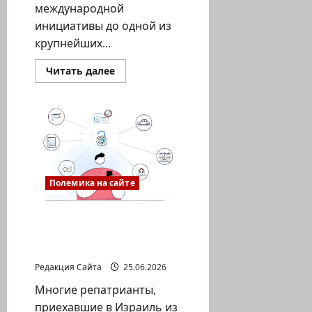
международной
инициативы до одной из
крупнейших...
Прочитать
Читать далее
больше
о
Ташкентский
международный
инвестиционный
форум
за
пять
лет
стал
одной
Полемика на сайте
из
ведущих
инвестиционных
площадок
Gov: личный кабинет,
Центральной
который действительно
Азии
упрощает жизнь
Редакция Сайта
25.06.2026
Многие репатрианты,
приехавшие в Израиль из