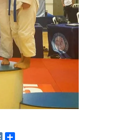
p
ger
gram
ber
VK
Отправить