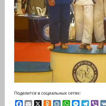
Поделится в социальных сетях:
Facebook
Email
X
Odnoklassniki
Mail.Ru
WhatsAp
Messen
Tele
Vi