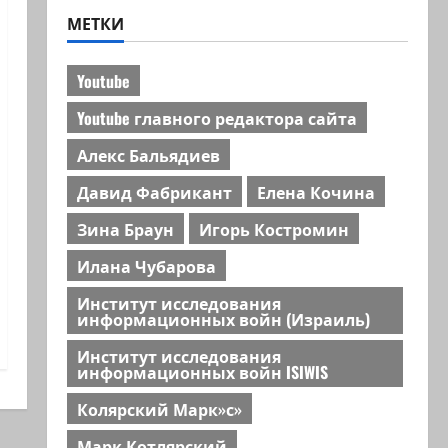
МЕТКИ
Youtube
Youtube главного редактора сайта
Алекс Бальядиев
Давид Фабрикант
Елена Кочина
Зина Браун
Игорь Костромин
Илана Чубарова
Институт исследования
информационных войн (Израиль)
Институт исследования
информационных войн ISIWIS
Колярский Марк»с»
Марк Котлярский