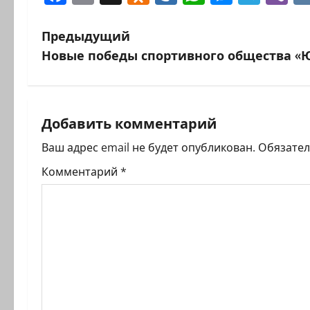
Н
Предыдущий
Новые победы спортивного общества 
а
в
и
Добавить комментарий
г
Ваш адрес email не будет опубликован.
Обязате
Комментарий
*
а
ц
и
я
з