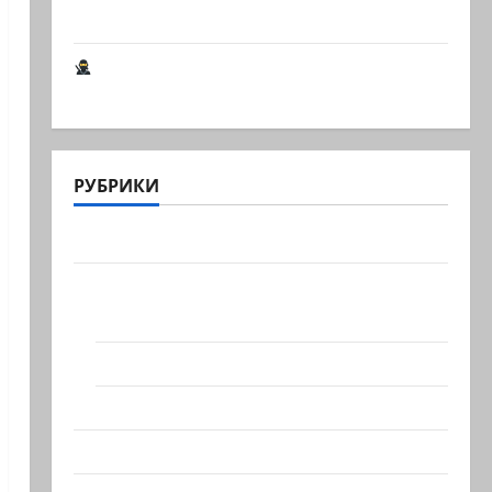
книга о странностях…
Шпионские страсти В Ашкелоне —
новое шпионское…
РУБРИКИ
Актуально
Архив статей сайта
Новости на сайте (архив)
Новости Хайфы (архив)
Помним Холокост
Видео