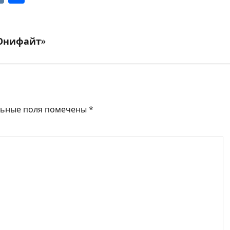
«Юнифайт»
льные поля помечены
*