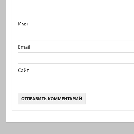
а
п
Имя
и
с
Email
и
Сайт