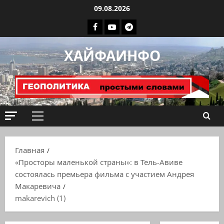
Перейти
09.08.2026
к
Facebook
Youtube
Телеграмм
содержимому
группа
ХАЙФАИНФО
ХАЙФАИНФО
Основное
меню
Главная
«Просторы маленькой страны»: в Тель-Авиве
состоялась премьера фильма с участием Андрея
Макаревича
makarevich (1)