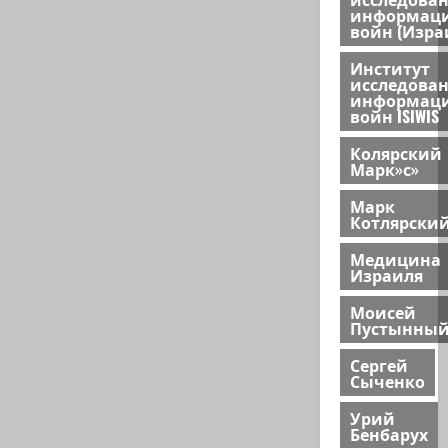
информац
войн (Изра
Институт
исследова
информац
войн ISIWIS
Колярский
Марк»с»
Марк
Котлярски
Медицина
Израиля
Моисей
Пустынны
Сергей
Сыченко
Урий
Бенбарух