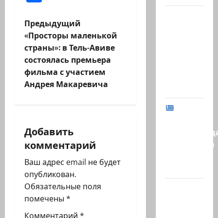
В 2019-м
Н
Предыдущий
Биньямину
«Просторы маленькой
Нетаниягу
а
страны»: в Тель-Авиве
не
состоялась премьера
в
хватило
фильма с участием
ровно
и
Андрея Макаревича
одного…
г
МИД
Израиля
а
Добавить
предупрежд
комментарий
ц
израильтян
в
Ваш адрес email не будет
и
Греции:…
опубликован.
я
Обязательные поля
@markkot56
помечены
*
posted a
з
video
Комментарий
*