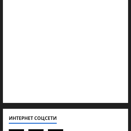
Марк Котлярский Телеграмм Канал
Наш мир — взгляд из Израиля
Ближний Восток
Геополитика
Новости из стран
Кибервойна Технология
Полемика на сайте
Редколегия сайта 2025
Хайфа новости
ИНТЕРНЕТ СОЦСЕТИ