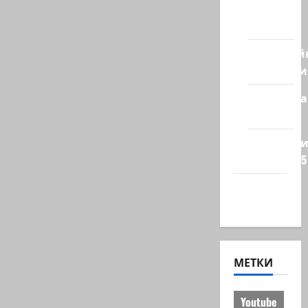
из
стран
Кибервой
Технологи
Полемика
на сайте
Редколеги
сайта 2025
Хайфа
новости
МЕТКИ
Youtube