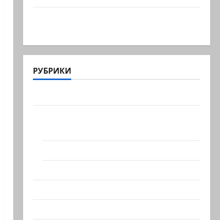
Макаронники рехнулись? Высший
административный суд…
РУБРИКИ
Актуально
Архив статей сайта
Новости на сайте (архив)
Новости Хайфы (архив)
Помним Холокост
Видео
Израиль сегодня