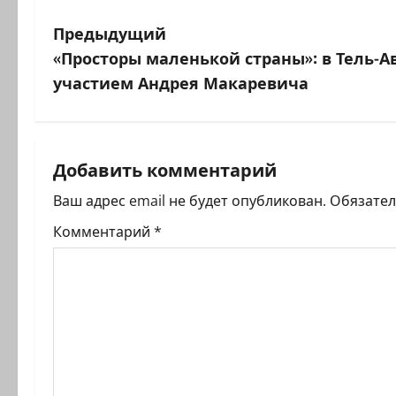
Н
Предыдущий
«Просторы маленькой страны»: в Тель-А
а
участием Андрея Макаревича
в
и
Добавить комментарий
г
Ваш адрес email не будет опубликован.
Обязате
а
Комментарий
*
ц
и
я
з