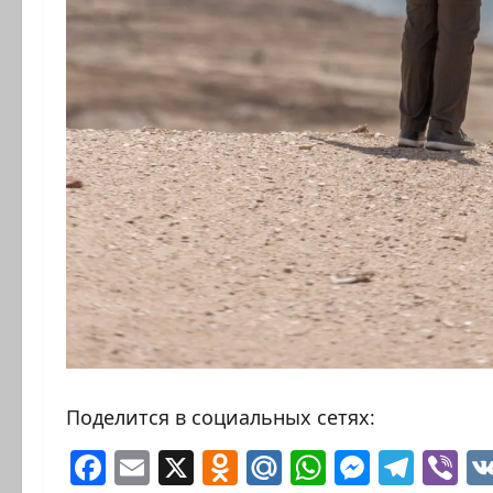
Поделится в социальных сетях:
Facebook
Email
X
Odnoklassniki
Mail.Ru
WhatsAp
Messen
Tele
Vi