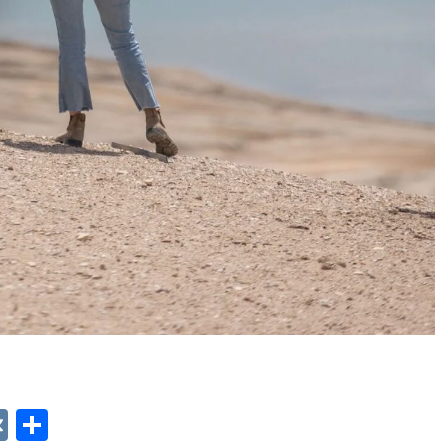
p
ger
gram
ber
VK
Отправить