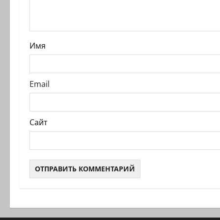
а
п
и
Имя
с
и
Email
Сайт