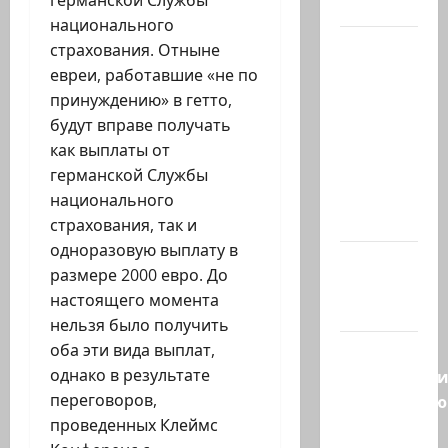
германской Службы
…
национального
Президент
страхования. Отныне
Ирана —
евреи, работавшие «не по
КСИРу:
принуждению» в гетто,
«Зачем
будут вправе получать
война с
как выплаты от
США,
германской Службы
когда
национального
мы…
страхования, так и
одноразовую выплату в
Козел,
размере 2000 евро. До
козел, а
настоящего момента
умный…
нельзя было получить
оба эти вида выплат,
С
однако в результате
удовольств
переговоров,
рекомендую
проведенных Клеймс
канал