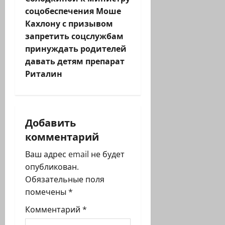
а
соцобеспечения Моше
ц
Кахлону с призывом
запретить соцслужбам
и
принуждать родителей
давать детям препарат
я
Риталин
з
а
Добавить
п
комментарий
и
Ваш адрес email не будет
опубликован.
с
Обязательные поля
и
помечены
*
Комментарий
*