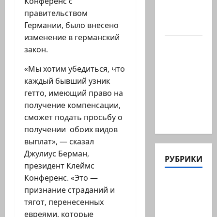
Конференс с
Марии
правительством
Волох —
Германии, было внесено
…
изменение в германский
Вице-
закон.
президент
«Мы хотим убедиться, что
США
каждый бывший узник
Дж.Д.Вэнс
гетто, имеющий право на
обо всей
получение компенсации,
ситуации
сможет подать просьбу о
с…
получении обоих видов
выплат», — сказал
Джулиус Берман,
РУБРИКИ
президент Клеймс
Конференс. «Это —
Актуально
признание страданий и
тягот, перенесенных
Архив
евреями, которые
статей