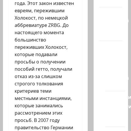
гостиная
года. Этот закон известен
евреям, пережившим
Марк
Холокост, по немецкой
Котлярский
аббревиатуре ZRBG. До
Телеграмм
настоящего момента
Канал
большинство
Наш мир
переживших Холокост,
— взгляд
которые подавали
из
просьбы о получении
Израиля
пособий гетто, получали
отказ из-за слишком
Ближний
строгого толкования
Восток
критериев теми
Геополит
местными инстанциями,
которые занимались
Новост
рассмотрением этих
из
просьб. В 2007 году
стран
правительство Германии