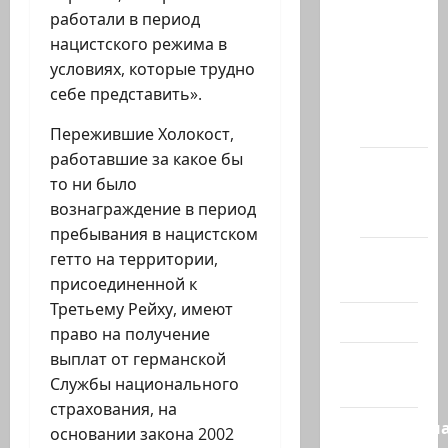
работали в период
сайта
нацистского режима в
Новости
условиях, которые трудно
на
себе представить».
сайте
(архив)
Пережившие Холокост,
работавшие за какое бы
Новости
то ни было
Хайфы
вознаграждение в период
(архив)
пребывания в нацистском
Помним
гетто на территории,
Холокост
присоединенной к
Третьему Рейху, имеют
Видео
право на получение
выплат от германской
Израиль
Службы национального
сегодня
страхования, на
Литературн
основании закона 2002