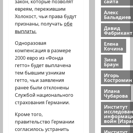
сайта
закон, которые позволят
евреям, пережившим
Алекс
Холокост, чьи права будут
Бальядиев
признаны, получать
обе
Давид
выплаты.
Фабрикант
Одноразовая
Елена
Кочина
компенсация в размере
2000 евро из «Фонда
Зина
Браун
гетто» будет выплачена
тем бывшим узникам
Игорь
Костромин
гетто, чьи заявления
ранее были отклонены
Илана
Службой национального
Чубарова
страхования Германии.
Институт
исследова
Кроме того,
информац
войн (Изра
правительство Германии
согласилось устранить
Институт