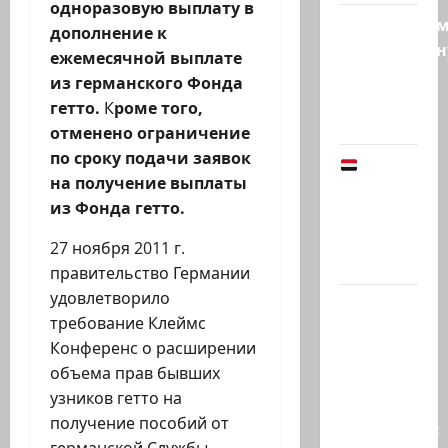
одноразовую выплату в
Продолжае
дополнение к
традиционн
ежемесячной выплате
рубрику
из германского Фонда
психолога
гетто.
К
роме того,
Елены…
отменено ограничение
по сроку подачи заявок
Йемен
на получение выплаты
снова на
из Фонда гетто.
пороге
большой
27 ноября 2011 г.
войны:…
правительство Германии
удовлетворило
Что
требование Клеймс
покупать,
Конференс о расширении
когда
объема прав бывших
продавать
узников гетто на
и к чему
получение пособий от
готовиться: