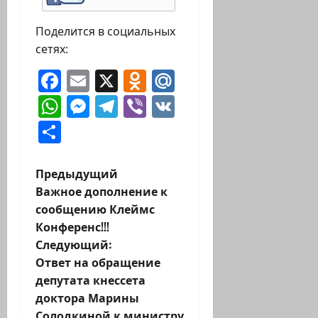
Поделится в социальных
сетях:
Facebook
Email
X
Odnoklassniki
Mail.Ru
WhatsApp
Messenger
Telegram
Viber
VK
Отправить
Н
Предыдущий
Важное дополнение к
а
сообщению Клеймс
Конференс!!!
в
Следующий:
и
Ответ на обращение
депутата кнессета
г
доктора Марины
Солодкиной к министру