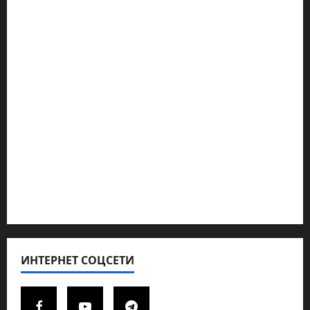
Наш мир — взгляд из Израиля
Ближний Восток
Геополитика
Новости из стран
Кибервойна Технология
Полемика на сайте
Редколегия сайта 2025
Хайфа новости
ИНТЕРНЕТ СОЦСЕТИ