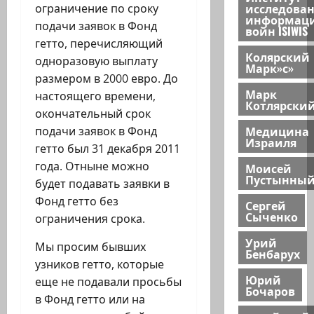
исследова
ограничение по сроку
информац
подачи заявок в Фонд
войн ISIWIS
гетто, перечисляющий
Колярский
одноразовую выплату
Марк»с»
размером в 2000 евро. До
Марк
настоящего времени,
Котлярски
окончательный срок
Медицина
подачи заявок в Фонд
Израиля
гетто был 31 декабря 2011
года. Отныне можно
Моисей
Пустынны
будет подавать заявки в
Фонд гетто без
Сергей
Сыченко
ограничения срока.
Урий
Мы просим бывших
Бенбарух
узников гетто, которые
Юрий
еще не подавали просьбы
Бочаров
в Фонд гетто или на