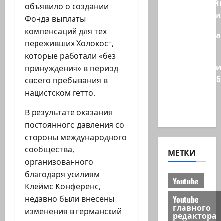
Кибервой
объявило о создании
Технологи
Фонда выплаты
компенсаций для тех
Полемика
переживших Холокост,
на сайте
которые работали «без
Редколеги
принуждения» в период
сайта 2025
своего пребывания в
нацистском гетто.
Хайфа
новости
В результате оказания
постоянного давления со
стороны международного
сообщества,
МЕТКИ
организованного
благодаря усилиям
Youtube
Клеймс Конференс,
Youtube
недавно были внесены
главного
изменения в германский
редактора