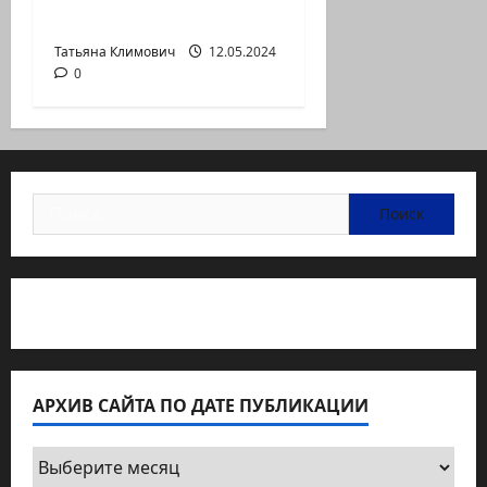
субботу 7 октября
Татьяна Климович
12.05.2024
0
Найти:
Статьи об медицине Израиля
АРХИВ САЙТА ПО ДАТЕ ПУБЛИКАЦИИ
Архив
сайта