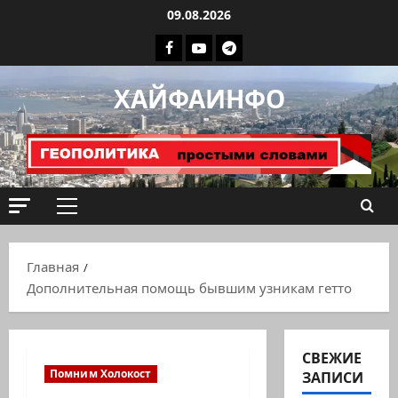
Перейти
09.08.2026
к
Facebook
Youtube
Телеграмм
содержимому
группа
ХАЙФАИНФО
ХАЙФАИНФО
Основное
меню
Главная
Дополнительная помощь бывшим узникам гетто
СВЕЖИЕ
Помним Холокост
ЗАПИСИ