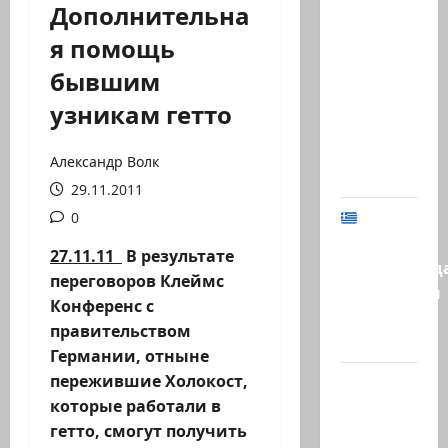
Дополнительна
В 2019-м
я помощь
Биньямину
бывшим
Нетаниягу
не
узникам гетто
хватило
ровно
Александр Волк
одного…
29.11.2011
МИД
0
Израиля
27.11.11
В
результате
предупрежд
переговоров Клеймс
израильтян
Конференс с
в
правительством
Греции:…
Германии, отныне
пережившие Холокост,
@markkot56
которые работали в
posted a
гетто, смогут получить
video