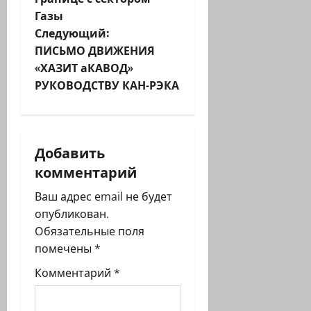
и
Газы
г
Следующий:
ПИСЬМО ДВИЖЕНИЯ
а
«ХАЗИТ аКАВОД»
ц
РУКОВОДСТВУ КАН-РЭКА
и
я
Добавить
комментарий
з
Ваш адрес email не будет
а
опубликован.
п
Обязательные поля
помечены
*
и
Комментарий
*
с