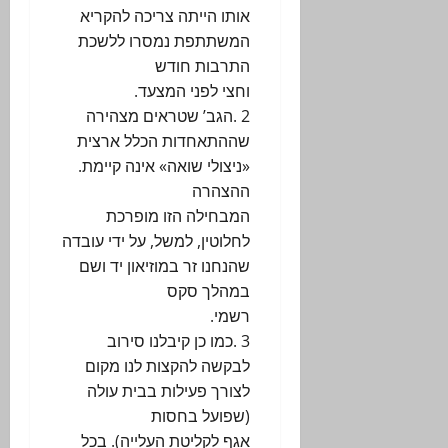
אותו הייתה צריכה להקריא
המשתתפת נמסרו ללשכת
התרבות חודש
וחצי לפני המצעד.
2 .הגב’ שטראים מצהירה
שההתאחדות הכלל ארצית
«ניצולי שואה» אינה קיימת.
ההצהרה
המבחילה הזו מופרכת
לחלוטין, למשל, על ידי עובדה
שהנחנו זר במוזיאון יד ושם
במהלך סקס
רשמי.
3 .כמו כן קיבלנו סירוב
לבקשה להקצות לנו מקום
לצורך פעילות בבית עולה
(שפועל בחסות
אגף לקליטת העלייה). בכל