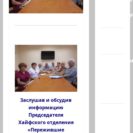
— те, кто
координиру
работу…
@markkot56
posted a
video
Продолжае
рубрику
психолога
Елены
Киселевой:
…
Заслушав и обсудив
информацию
ЦАХАЛ
Председателя
опасается,
Хайфского отделения
что
«Пережившие
десятки