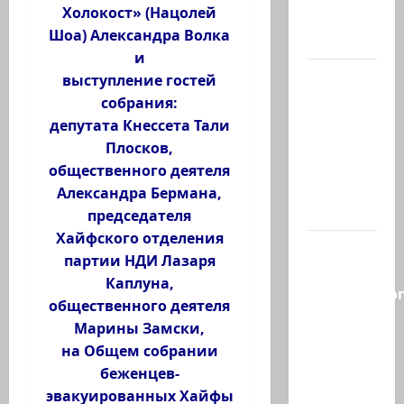
Холокост» (Нацолей
активных
Шоа) Александра Волка
иранских…
и
В 2019-м
выступление гостей
Биньямину
собрания:
Нетаниягу
депутата Кнессета Тали
не
Плосков,
хватило
общественного деятеля
ровно
Александра Бермана,
одного…
председателя
Хайфского отделения
Правые
партии НДИ Лазаря
без
Каплуна,
религиозно
общественного деятеля
диктата:
Марины Замски,
партия
на Общем собрании
Эрдана
беженцев-
и
эвакуированных Хайфы