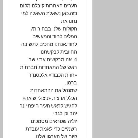
הערים האחרות קיבלנו מקום
כזה.כאן נשאלת השאלה למי
נתנו את
הקולות שלנו בבחירות?
המלים לחוד והמעשים
לחוד.אנחנו מחכים לתשובה
החיובית לבקשתנו.
4 .אנו מבקשים את יושב
ראש של התאחדות חברתית
«חזית הכבוד» אלכסנדר
ברמן,
שמנהל את ההתאחדות
הכלל ארצית «ניצולי שואה»
להגיש לראש העיר חיפה יונה
יהב וכן לגבי
יוליה שטראים מסמכים
רשמיים כדי לאמת עובדת
קיום של הארגון שלנו.