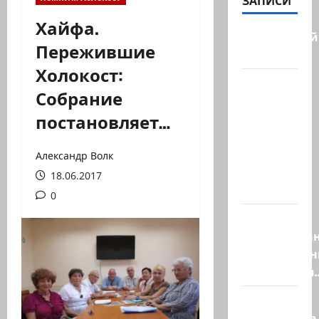
ЗАПИСИ
Хайфа.
Заботливый
Пережившие
котяра…
Холокост:
Мордехай
Собрание
Давид,
постановляет…
сторонник
правых
сил,
Александр Волк
один из
18.06.2017
самых…
0
Ливан
разочарова
нерасшире
пилотными
Маша и
Капитолина