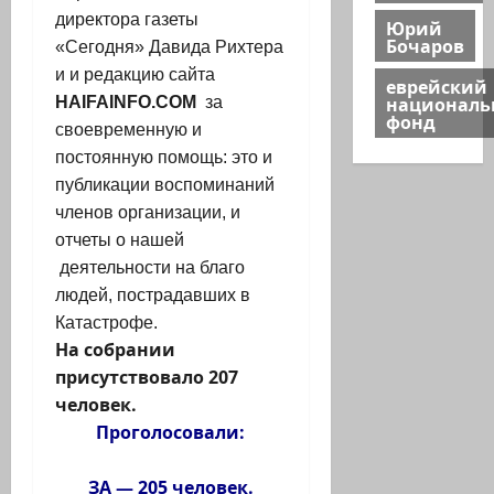
директора газеты
Юрий
Бочаров
«Сегодня» Давида Рихтера
и и редакцию сайта
еврейский
национал
HAIFAINFO.COM
за
фонд
своевременную и
постоянную помощь: э
то и
публикации воспоминаний
членов организации, и
отчеты о нашей
деятельности на благо
людей, пострадавших в
Катастрофе.
На собрании
присутствовало 207
человек.
Проголосовали:
ЗА — 205 человек.