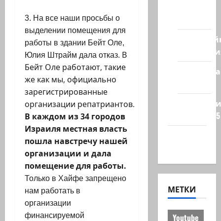
из
стран
3. На все наши просьбы о
выделении помещения для
Кибервой
работы в здании Бейт Оле,
Технологи
В
Юлия Штрайм дала отказ.
Бейт Оле работают, такие
Полемика
же как мы, официально
на сайте
зарегистрированные
Редколеги
организации репатриантов.
сайта 2025
В каждом из 34 городов
Израиля местная власть
Хайфа
пошла навстречу нашей
новости
организации и дала
помещение для работы.
Только в Хайфе запрещено
МЕТКИ
нам работать в
организации
финансируемой
Youtube