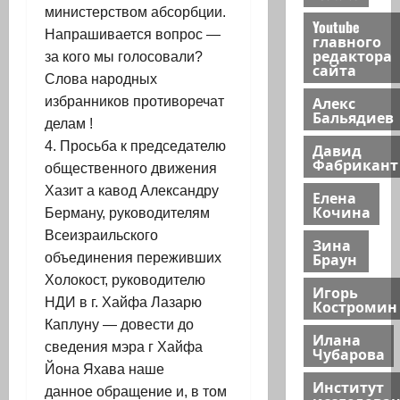
министерством абсорбции.
Youtube
Напрашивается вопрос —
главного
редактора
за кого мы голосовали?
сайта
Слова народных
Алекс
избранников противоречат
Бальядиев
делам !
4. Просьба к председателю
Давид
Фабрикант
общественного движения
Хазит а кавод Александру
Елена
Кочина
Берману, руководителям
Всеизраильского
Зина
Браун
объединения переживших
Холокост, руководителю
Игорь
НДИ в г. Хайфа Лазарю
Костромин
Каплуну — довести до
Илана
сведения мэра г Хайфа
Чубарова
Йона Яхава наше
Институт
данное обращение и, в том