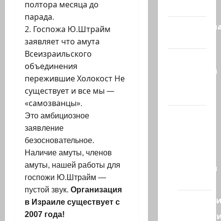
полтора месяца до
сегодня
парада.
Литературн
2. Госпожа Ю.Штрайм
гостиная
заявляет что амута
Всеизраильского
Марк
объединения
Котлярский
пережившие Холокост Не
Телеграмм
существует и все мы —
Канал
«самозванцы».
Наш мир
Это амбициозное
— взгляд
заявление
из
безосновательное.
Израиля
Наличие амуты, членов
амуты, нашей работы для
Ближний
госпожи Ю.Штрайм —
Восток
пустой звук.
Организация
Геополит
в Израиле существует с
Новост
2007 года!