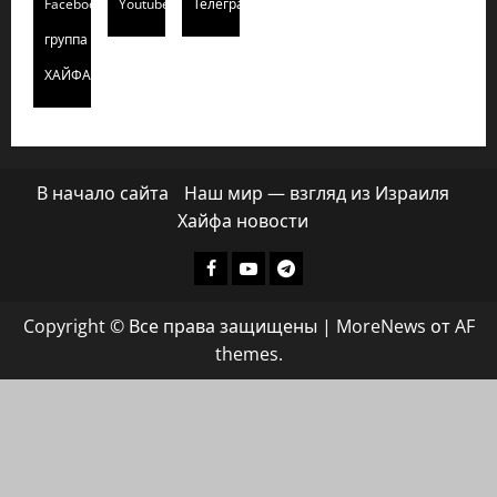
Facebook
Youtube
Телеграмм
группа
ХАЙФАИНФО
В начало сайта
Наш мир — взгляд из Израиля
Хайфа новости
Facebook
Youtube
Телеграмм
группа
Copyright © Все права защищены
|
MoreNews
от AF
ХАЙФАИНФО
themes.