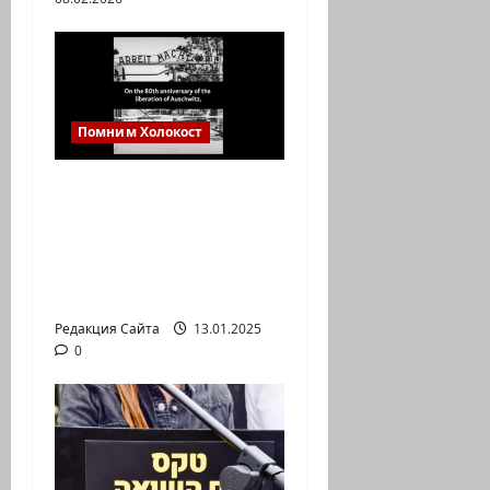
Помним Холокост
Claims Conference
запускает кампанию
«Я выжил в
Освенциме: помните
об этом»
Редакция Сайта
13.01.2025
0