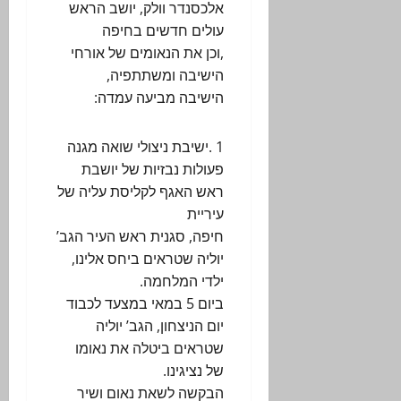
אלכסנדר וולק, יושב הראש
עולים חדשים בחיפה
,וכן את הנאומים של אורחי
הישיבה ומשתתפיה,
הישיבה מביעה עמדה:
1 .ישיבת ניצולי שואה מגנה
פעולות נבזיות של יושבת
ראש האגף לקליסת עליה של
עיריית
חיפה, סגנית ראש העיר הגב’
יוליה שטראים ביחס אלינו,
ילדי המלחמה.
ביום 5 במאי במצעד לכבוד
יום הניצחון, הגב’ יוליה
שטראים ביטלה את נאומו
של נציגינו.
הבקשה לשאת נאום ושיר