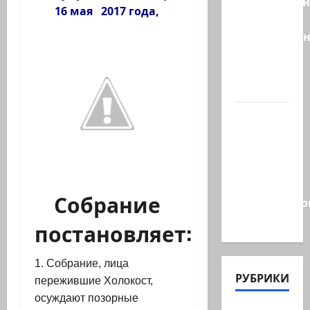
Эдельштейн
16 мая 2017 года,
даёт
русскоязыч
Израилю
новый
выбор
ВМС
Израиля
проводят
массовые
учения в
Собрание
Средиземно
и…
постановляет:
1. Собрание, лица
РУБРИКИ
пережившие Холокост,
осуждают позорные