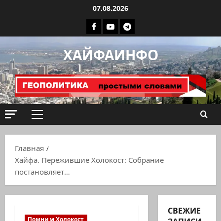
Перейти
07.08.2026
к
Facebook
Youtube
Телеграмм
содержимому
группа
ХАЙФАИНФО
ХАЙФАИНФО
Основное
меню
Главная
Хайфа. Пережившие Холокост: Собрание
постановляет…
СВЕЖИЕ
Помним Холокост