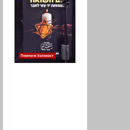
Помним Холокост
Холокост
повторяется. На Дне
Холокоста в
Ассоциации «Рука
помощи другу»
почтили также
память погибших в
Израиле в Черную
субботу 7 октября