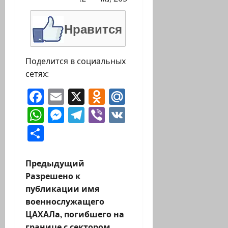
Нравится
Поделится в социальных
сетях:
Facebook
Email
X
Odnoklassniki
Mail.Ru
WhatsApp
Messenger
Telegram
Viber
VK
Отправить
Н
Предыдущий
Разрешено к
а
публикации имя
военнослужащего
в
ЦАХАЛа, погибшего на
границе с сектором