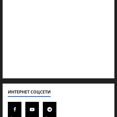
Наш мир — взгляд из Израиля
Ближний Восток
Геополитика
Новости из стран
Кибервойна Технология
Полемика на сайте
Редколегия сайта 2025
Хайфа новости
ИНТЕРНЕТ СОЦСЕТИ