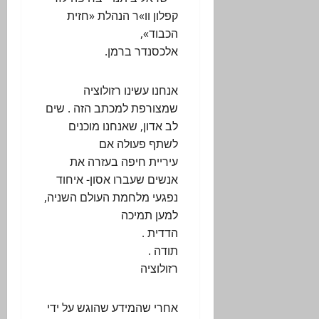
קפלון וו»ר הנהלת «חזית
הכבוד»,
אלכסנדר ברמן.
אנחנו עשינו רזולוציה
שמצורפת למכתב הזה . שים
לב אדון, שאנחנו מוכנים
לשתף פעולה אם
עיריית חיפה בעזרה את
אנשים שעברו אסון- איחוד
נפגעי מלחמת העולם השניה,
למען תמיכה
הדדית .
תודה .
רזולוציה
אחרי שהמידע שהוגש על ידי