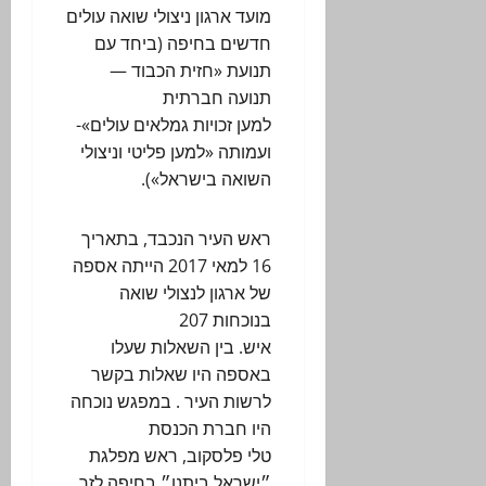
מועד ארגון ניצולי שואה עולים
חדשים בחיפה (ביחד עם
תנועת «חזית הכבוד —
תנועה חברתית
למען זכויות גמלאים עולים»-
ועמותה «למען פליטי וניצולי
השואה בישראל»).
ראש העיר הנכבד, בתאריך
16 למאי 2017 הייתה אספה
של ארגון לנצולי שואה
בנוכחות 207
איש. בין השאלות שעלו
באספה היו שאלות בקשר
לרשות העיר . במפגש נוכחה
היו חברת הכנסת
טלי פלסקוב, ראש מפלגת
״ישראל ביתנו״ בחיפה לזר