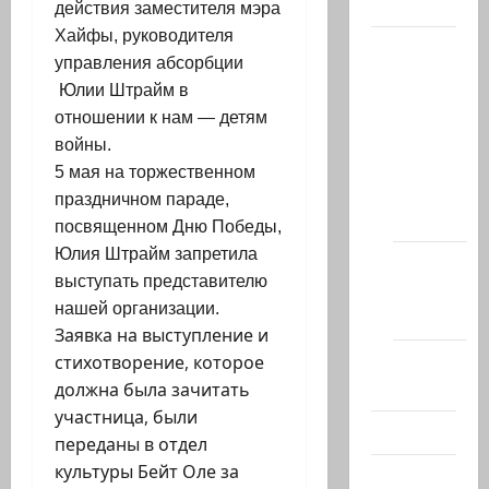
Актуально
действия заместителя мэра
Хайфы, руководителя
Архив
управления абсорбции
статей
Юлии Штрайм в
сайта
отношении к нам — детям
Новости
войны.
на
5 мая на торжественном
сайте
праздничном параде,
(архив)
посвященном Дню Победы,
Юлия Штрайм запретила
Новости
выступать представителю
Хайфы
нашей организации.
(архив)
Заявка на выступление и
Помним
стихотворение, которое
Холокост
должна была зачитать
участница, были
Видео
переданы в отдел
культуры Бейт Оле за
Израиль