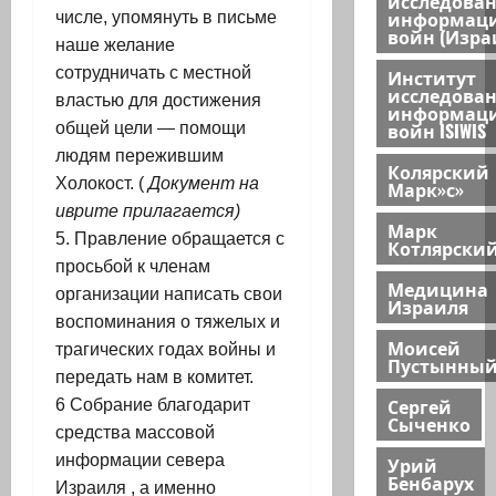
исследова
информац
числе, упомянуть в письме
войн (Изра
наше желание
сотрудничать с местной
Институт
исследова
властью для достижения
информац
войн ISIWIS
общей цели — помощи
людям пережившим
Колярский
Холокост. (
Документ на
Марк»с»
иврите прилагается)
Марк
5. Правление обращается с
Котлярски
просьбой к членам
Медицина
организации написать свои
Израиля
воспоминания о тяжелых и
Моисей
трагических годах войны и
Пустынны
передать нам в комитет.
Сергей
6 Собрание благодарит
Сыченко
средства массовой
информации севера
Урий
Бенбарух
Израиля , а именно