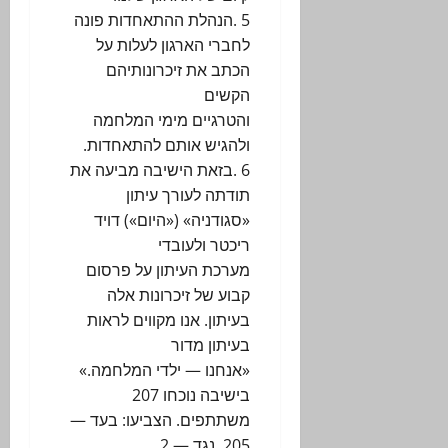
5 .הנהלת ההתאחדות פונה
לחברי הארגון לעלות על
הכתב את זיכרונותיהם
הקשים
והטרגיים מימי המלחמה
ולהגיש אותם להתאחדות.
6 .בזאת הישיבה מביעה את
תודתה לעורך עיתון
«סגודניה» («היום») דויד
ריכטר ולעובדי
מערכת העיתון על פרסום
קבוע של זיכרונות אלה
בעיתון. אנו מקווים לראות
בעיתון מדור
«אנחנו — ילדי המלחמה.»
בישיבה נוכחו 207
משתתפים. הצביעו: בעד —
205 ,נגד — 2.