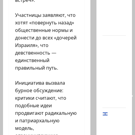
встреч».
депутат
из
Участницы заявляют, что
«Ликуда»,
хотят «повернуть назад»
…
общественные нормы и
донести до всех «дочерей
Сегодня
Израиля», что
в
девственность —
Южном
единственный
Ливане
правильный путь.
погиб-
майор
Инициатива вызвала
Харель
бурное обсуждение:
Биреншток,
критики считают, что
34…
подобные идеи
продвигают радикальную
и патриархальную
Начальник
модель,
Генштаба