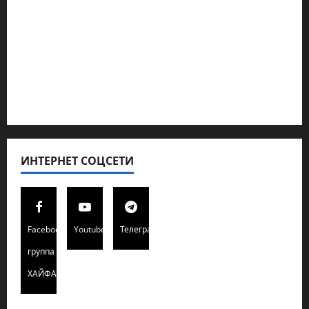
Кибервойна Технология
Полемика на сайте
Редколегия сайта 2025
Хайфа новости
ИНТЕРНЕТ СОЦСЕТИ
Facebook
Youtube
Телеграмм
группа
ХАЙФАИНФО