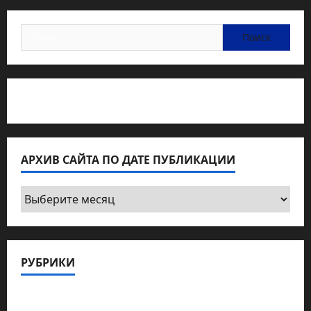
Найти:
Статьи об медицине Израиля
АРХИВ САЙТА ПО ДАТЕ ПУБЛИКАЦИИ
Архив
сайта
по
дате
РУБРИКИ
публикации
Актуально