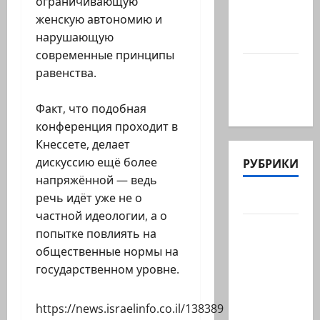
ограничивающую
ЦАХАЛ:
женскую автономию и
«В Газе
нарушающую
мы…
современные принципы
@markkot56
равенства.
posted a
video
Факт, что подобная
конференция проходит в
Кнессете, делает
дискуссию ещё более
РУБРИКИ
напряжённой — ведь
речь идёт уже не о
Актуально
частной идеологии, а о
Архив
попытке повлиять на
статей
общественные нормы на
сайта
государственном уровне.
Новости
на
https://news.israelinfo.co.il/138389