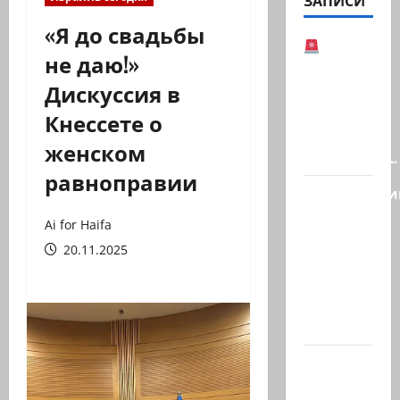
ЗАПИСИ
«Я до свадьбы
не даю!»
Иранская
Дискуссия в
оппозиция:
Тегеран
Кнессете о
готов к
женском
серьезным…
равноправии
Полицейски
без
Ai for Haifa
причины
20.11.2025
толкнул
девушку
в спину,
а…
Старшина
Тамир