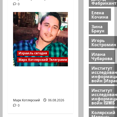
Фабрикант
0
Елена
Кочина
Зина
Браун
Игорь
Костромин
Илана
Израиль сегодня
Чубарова
Марк Котлярский Телеграмм Канал
Институт
исследова
Старшина Тамир
информац
Вакнин, 33 года, из
войн (Изра
Эйлата, погиб вчера
Институт
в…
исследова
информац
Марк Котлярский
06.08.2026
войн ISIWIS
0
Колярский
Марк»с»