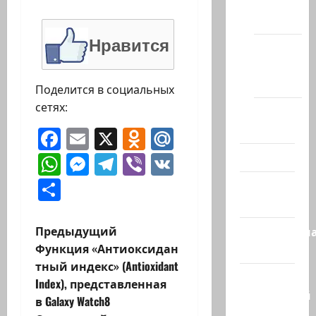
сайте
(архив)
Нравится
Новости
Хайфы
(архив)
Поделится в социальных
сетях:
Помним
Холокост
Facebook
Email
X
Odnoklassniki
Mail.Ru
WhatsApp
Messenger
Telegram
Viber
VK
Видео
Отправить
Израиль
сегодня
Н
Предыдущий
Литературн
Функция «Антиоксидан
гостиная
а
тный индекс» (Antioxidant
Марк
Index), представленная
в
Котлярский
в Galaxy Watch8
Телеграмм