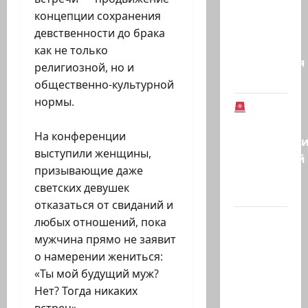
Аваст»:
концепции сохранения
Второй
девственности до брака
этап
как не только
соглашения
религиозной, но и
о…
общественно-культурной
нормы.
В
Германии
На конференции
предотврат
выступили женщины,
возможный
призывающие даже
теракт
светских девушек
в…
отказаться от свиданий и
Кому
любых отношений, пока
дан
мужчина прямо не заявит
Илуз?
о намерении жениться:
Дан
«Ты мой будущий муж?
Илуз,
Нет? Тогда никаких
беглый