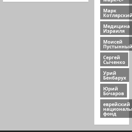
Марк
Котлярски
Медицина
Израиля
Моисей
Пустынны
Сергей
Сыченко
Урий
Бенбарух
Юрий
Бочаров
еврейский
национал
фонд