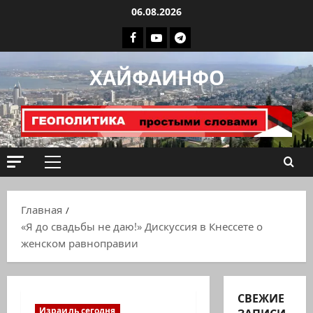
Перейти
06.08.2026
к
Facebook
Youtube
Телеграмм
содержимому
группа
ХАЙФАИНФО
ХАЙФАИНФО
Основное
меню
Главная
«Я до свадьбы не даю!» Дискуссия в Кнессете о
женском равноправии
СВЕЖИЕ
Израиль сегодня