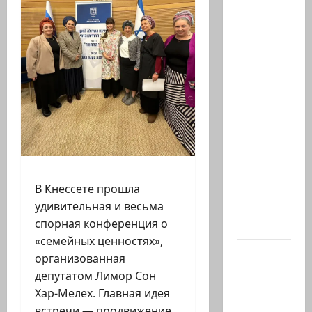
Вакнин,
33 года,
из
Эйлата,
погиб
вчера в…
В 2019-м
Биньямину
Нетаниягу
не
В Кнессете прошла
хватило
удивительная и весьма
ровно
спорная конференция о
одного…
«семейных ценностях»,
Газета
организованная
«Аль-
депутатом Лимор Сон
Шарк
Хар-Мелех. Главная идея
аль-
встречи — продвижение