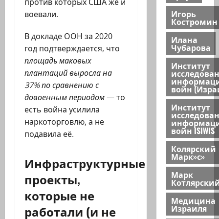
против которых США же и
Игорь
воевали.
Костромин
В докладе ООН за 2020
Илана
Чубарова
год подтверждается, что
площадь маковых
Институт
плантаций выросла на
исследова
информац
37% по сравнению с
войн (Изра
довоенным периодом
— то
Институт
есть война усилила
исследова
наркоторговлю, а не
информац
войн ISIWIS
подавила её.
Колярский
Марк»с»
Инфраструктурные
Марк
проекты,
Котлярски
которые не
Медицина
работали (и не
Израиля