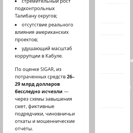
стремительный рост
подконтрольных
Помним
Талибану округов;
Холокост
отсутствие реального
Видео
влияния американских
проектов;
Израиль
сегодня
удушающий масштаб
коррупции в Кабуле.
Литературн
гостиная
По оценке SIGAR, из
потраченных средств
26–
Марк
29 млрд долларов
Котлярский
бесследно исчезли
—
Телеграмм
через схемы завышения
Канал
смет, фиктивные
Наш мир
подрядчики, чиновничьи
— взгляд
откаты и мошеннические
из
отчёты.