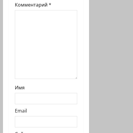
и
Комментарий
*
с
и
Имя
Email