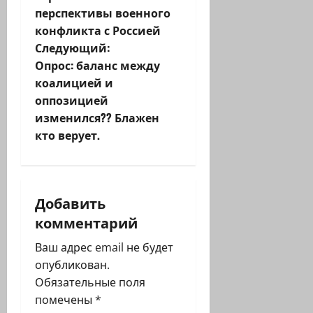
перспективы военного
в
конфликта с Россией
и
Следующий:
Опрос: баланс между
г
коалицией и
оппозицией
а
изменился?? Блажен
ц
кто верует.
и
я
Добавить
комментарий
з
Ваш адрес email не будет
а
опубликован.
п
Обязательные поля
помечены
*