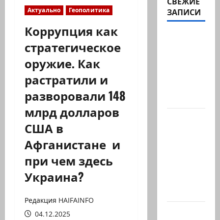
СВЕЖИЕ
Актуально
Геополитика
ЗАПИСИ
Коррупция как
ЦАХАЛ
стратегическое
опасается,
оружие. Как
что
десятки
растратили и
активных
разворовали 148
иранских…
млрд долларов
В 2019-м
США в
Биньямину
Афганистане и
Нетаниягу
не
при чем здесь
хватило
Украина?
ровно
одного…
Редакция HAIFAINFO
Правые
04.12.2025