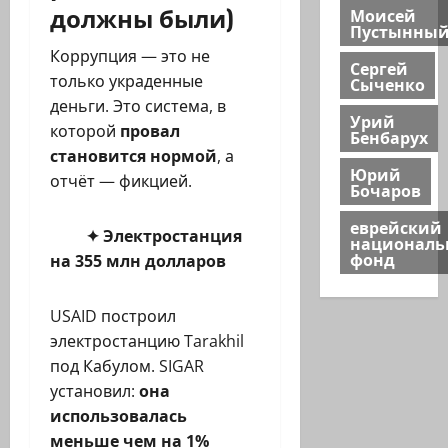
должны были)
Моисей
Пустынны
Коррупция — это не
Сергей
только украденные
Сыченко
деньги. Это система, в
Урий
которой
провал
Бенбарух
становится нормой
, а
Юрий
отчёт — фикцией.
Бочаров
еврейский
✦ Электростанция
национал
фонд
на 355 млн долларов
USAID построил
электростанцию Tarakhil
под Кабулом. SIGAR
установил:
она
использовалась
меньше чем на 1%