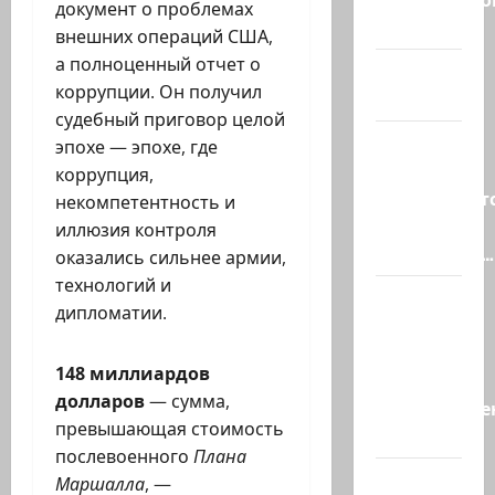
документ о проблемах
и…
внешних операций США,
а полноценный отчет о
А вам
коррупции. Он получил
слабо?!
судебный приговор целой
Началось
эпохе — эпохе, где
или
коррупция,
продолжаетс
некомпетентность и
В Сирии
иллюзия контроля
произошёл…
оказались сильнее армии,
технологий и
А, вот, и
дипломатии.
хорошая
новость
148 миллиардов
«Смотрич
долларов
— сумма,
высокомерен
превышающая стоимость
в…
послевоенного
Плана
В
Маршалла
, —