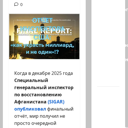
без
0
религиозно
диктата:
партия
Эрдана
и
Эдельштейн
даёт
русскоязыч
Израилю
Когда в декабре 2025 года
новый
Специальный
выбор
генеральный инспектор
ВМС
по восстановлению
Израиля
Афганистана
(SIGAR)
проводят
опубликовал
финальный
массовые
отчёт, мир получил не
учения в
просто очередной
Средиземно