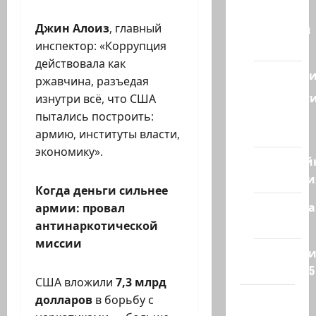
Израиля
Джин Алоиз
, главный
Ближний
инспектор: «Коррупция
Восток
действовала как
Геополит
ржавчина, разъедая
Новост
изнутри всё, что США
из
пытались построить:
стран
армию, институты власти,
экономику».
Кибервой
Технологи
Когда деньги сильнее
Полемика
армии: провал
на сайте
антинаркотической
миссии
Редколеги
сайта 2025
США вложили
7,3 млрд
Хайфа
долларов
в борьбу с