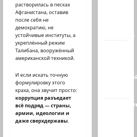
Ормузском
растворилась в песках
проливе
Афганистана, оставив
иранцы
после себя не
обстреляли
демократию, не
очередное…
устойчивые институты, а
укреплённый режим
Есть
Талибана, вооружённый
такая
американской техникой.
партия?
В
И если искать точную
израильско
формулировку этого
политике
краха, она звучит просто:
снова…
коррупция разъедает
Министерст
всё подряд — страны,
утвердило
армии, идеологии и
113
даже сверхдержавы
.
миллионов
шекелей