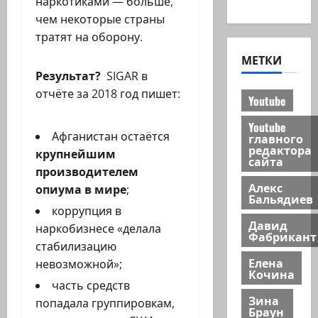
новости
наркотиками — больше,
чем некоторые страны
тратят на оборону.
МЕТКИ
Результат?
SIGAR в
отчёте за 2018 год пишет:
Youtube
Youtube
Афганистан остаётся
главного
редактора
крупнейшим
сайта
производителем
Алекс
опиума в мире
;
Бальядиев
коррупция в
Давид
наркобизнесе «делала
Фабрикант
стабилизацию
Елена
невозможной»;
Кочина
часть средств
Зина
попадала группировкам,
Браун