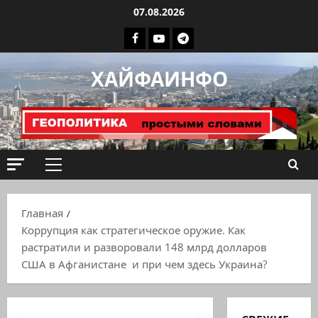
Перейти
07.08.2026
к
Facebook
Youtube
Телеграмм
содержимому
группа
ХАЙФАИНФО
ХАЙФАИНФО
Основное
меню
Главная
Коррупция как стратегическое оружие. Как
растратили и разворовали 148 млрд долларов
США в Афганистане и при чем здесь Украина?