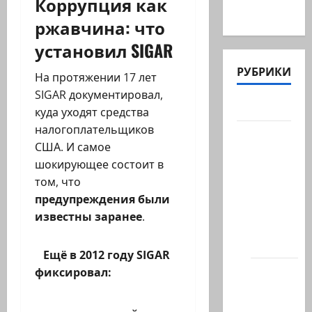
Коррупция как
для…
ржавчина: что
установил SIGAR
РУБРИКИ
На протяжении 17 лет
SIGAR документировал,
Актуально
куда уходят средства
налогоплательщиков
Архив
США. И самое
статей
шокирующее состоит в
сайта
том, что
Новости
предупреждения были
на
известны заранее
.
сайте
(архив)
Ещё в 2012 году SIGAR
Новости
фиксировал:
Хайфы
(архив)