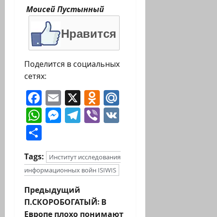
Моисей Пустынный
Нравится
Поделится в социальных
сетях:
Facebook
Email
X
Odnoklassniki
Mail.Ru
WhatsApp
Messenger
Telegram
Viber
VK
Отправить
Tags:
Институт исследования
информационных войн ISIWIS
Н
Предыдущий
П.СКОРОБОГАТЫЙ: В
а
Европе плохо понимают