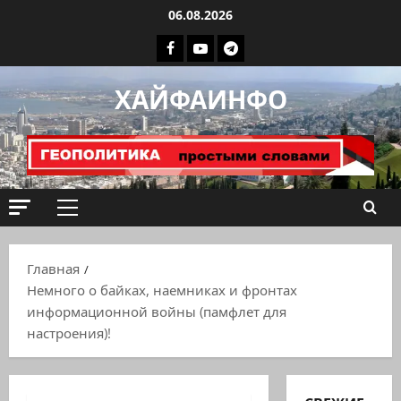
Перейти
06.08.2026
к
Facebook
Youtube
Телеграмм
содержимому
группа
ХАЙФАИНФО
ХАЙФАИНФО
Основное
меню
Главная
Немного о байках, наемниках и фронтах
информационной войны (памфлет для
настроения)!