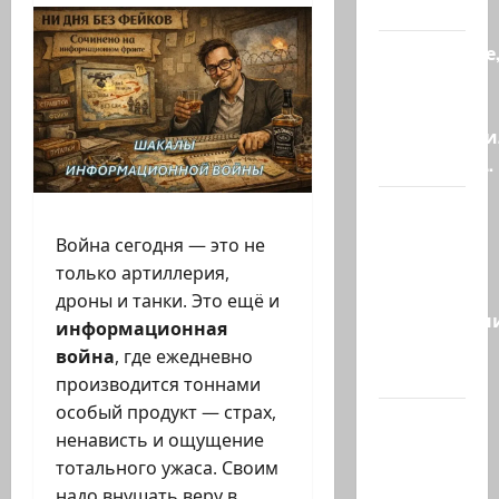
котенка)
Послушайте
детки,
слова
марионетки
Президент…
Это
видео
Война сегодня — это не
стало
только артиллерия,
вирусным.
дроны и танки. Это ещё и
Израильтян
информационная
резервист,
война
, где ежедневно
…
производится тоннами
особый продукт — страх,
Этот
ненависть и ощущение
перфоманс
тотального ужаса. Своим
времен
надо внушать веру в