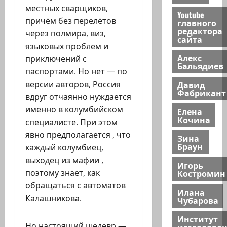
местных сварщиков,
Youtube
причём без перелётов
главного
редактора
через полмира, виз,
сайта
языковых проблем и
Алекс
приключений с
Бальядиев
паспортами. Но нет — по
версии авторов, Россия
Давид
Фабрикант
вдруг отчаянно нуждается
именно в колумбийском
Елена
Кочина
специалисте. При этом
явно предполагается , что
Зина
Браун
каждый колумбиец,
выходец из мафии ,
Игорь
поэтому знает, как
Костромин
обращаться с автоматов
Илана
Калашникова.
Чубарова
Институт
Но настоящий шедевр —
исследова