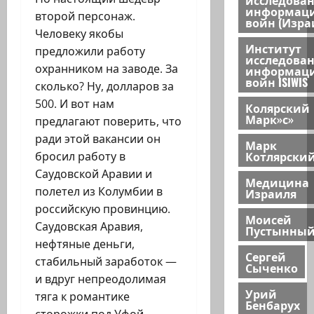
информац
второй персонаж.
войн (Изра
Человеку якобы
Институт
предложили работу
исследова
охранником на заводе. За
информац
войн ISIWIS
сколько? Ну, долларов за
500. И вот нам
Колярский
Марк»с»
предлагают поверить, что
ради этой вакансии он
Марк
Котлярски
бросил работу в
Саудовской Аравии и
Медицина
полетел из Колумбии в
Израиля
российскую провинцию.
Моисей
Саудовская Аравия,
Пустынны
нефтяные деньги,
Сергей
стабильный заработок —
Сыченко
и вдруг непреодолимая
Урий
тяга к романтике
Бенбарух
сторожки под Уфой.