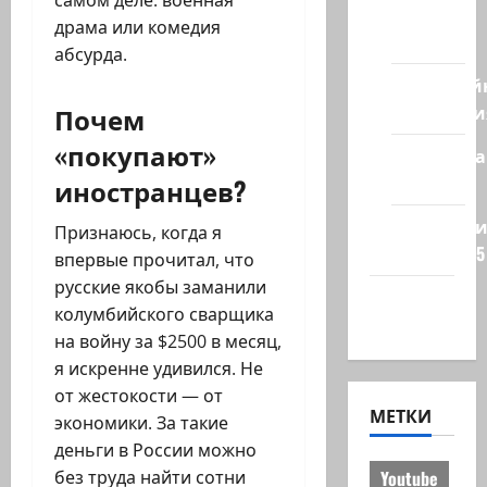
из
драма или комедия
стран
абсурда.
Кибервой
Почем
Технологи
«покупают»
Полемика
на сайте
иностранцев?
Редколеги
Признаюсь, когда я
сайта 2025
впервые прочитал, что
русские якобы заманили
Хайфа
колумбийского сварщика
новости
на войну за $2500 в месяц,
я искренне удивился. Не
от жестокости — от
МЕТКИ
экономики. За такие
деньги в России можно
без труда найти сотни
Youtube