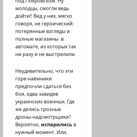
под Покровском. Ну
молодцы, смогли ведь
дойти!! Вид у них, мягко
говоря, не героический:
потерянные взгляды и
полные магазины в
автомате, из которых так
ни разу и не выстрелили.
Неудивительно, что эти
горе-наёмники
предпочли сдаться без
боя, едва завидев
украинских военных. Где
же делись грозные
дроны-надсмотрщики?
Вероятно,
испарились
в
нужный момент. Или,