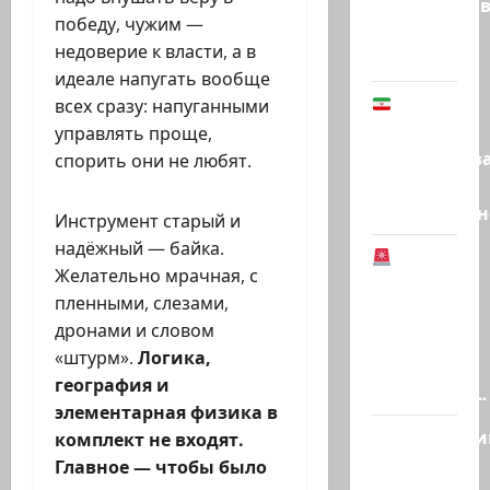
Средневеков
победу, чужим —
устроила
недоверие к власти, а в
левая…
идеале напугать вообще
В
всех сразу: напуганными
Иране
управлять проще,
заблокиров
спорить они не любят.
счета
Национальн
Инструмент старый и
надёжный — байка.
Желательно мрачная, с
Иранская
пленными, слезами,
оппозиция:
дронами и словом
Тегеран
«штурм».
Логика,
готов к
география и
серьезным…
элементарная физика в
Полицейски
комплект не входят.
без
Главное — чтобы было