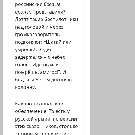
российские
боевые
дроны
. Представили?
Летят такие беспилотники
над головой и через
громкоговоритель
подгоняют: «Шагай или
умрёшь!». Один
задержался – с небес
голос: “Идёшь или
помрёшь, амигос!”. И
бедняги бегом догоняют
колонну.
Каково техническое
обеспечение! То есть у
русской армии, по версии
этих сказочников, столько
дронов, что они могут