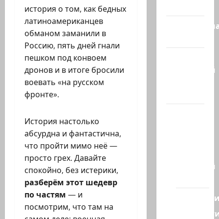
сегодня
история о том, как бедных
латиноамериканцев
Литературн
обманом заманили в
гостиная
Россию, пять дней гнали
Марк
пешком под конвоем
Котлярский
дронов и в итоге бросили
Телеграмм
воевать «на русском
Канал
фронте».
Наш мир
История настолько
— взгляд
абсурдна и фантастична,
из
что пройти мимо неё —
Израиля
просто грех. Давайте
Ближний
спокойно, без истерики,
Восток
разберём этот шедевр
по частям
— и
Геополит
посмотрим, что там на
Новост
самом деле: военная