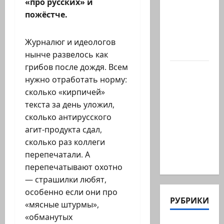
причины
«про русских» и
толкнул
пожёстче.
девушку
в спину,
Журналюг и идеологов
а…
нынче развелось как
грибов после дождя. Всем
Старшина
нужно отработать норму:
Тамир
сколько «кирпичей»
Вакнин,
текста за день уложил,
33 года,
сколько антирусского
из
агит-продукта сдал,
Эйлата,
сколько раз коллеги
погиб
перепечатали. А
вчера в…
перепечатывают охотно
— страшилки любят,
особенно если они про
РУБРИКИ
«мясные штурмы»,
«обманутых