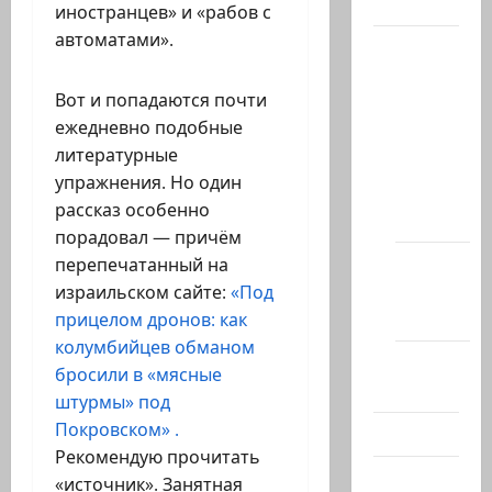
Актуально
иностранцев» и «рабов с
автоматами».
Архив
статей
Вот и попадаются почти
сайта
ежедневно подобные
Новости
литературные
на
упражнения. Но один
сайте
рассказ особенно
(архив)
порадовал — причём
Новости
перепечатанный на
Хайфы
израильском сайте:
«Под
(архив)
прицелом дронов: как
колумбийцев обманом
Помним
бросили в «мясные
Холокост
штурмы» под
Покровском» .
Видео
Рекомендую прочитать
Израиль
«источник». Занятная