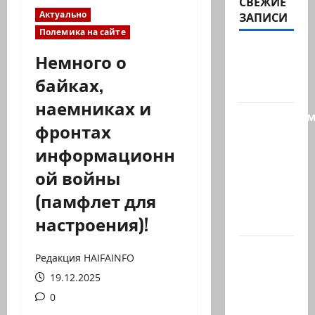
СВЕЖИЕ
Актуально
ЗАПИСИ
Полемика на сайте
@markkot56
Немного о
posted a
байках,
video
наемниках и
Продолжае
фронтах
рубрику
информационн
психолога
—
ой войны
кандидат
(памфлет для
наук
настроения)!
Елена…
А сейчас
Редакция HAIFAINFO
вылетит
19.12.2025
птичка…
0
(реакция