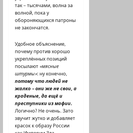
так – тысячами, волна за
волной, пока у
обороняющихся патроны
не закончатся.
Удобное объяснение,
почему против хорошо
укреплённых позиций
посылают
«мясные
штурмы»
: ну конечно,
потому что людей не
жалко – они же не свои, а
краденые, да ещё и
преступники из мафии.
Логично? Не очень. Зато
звучит жутко и добавляет
красок к образу России
как Империи Зла.