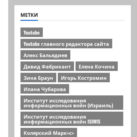
МЕТКИ
Youtube
Youtube главного редактора сайта
Алекс Бальядиев
Давид Фабрикант
Елена Кочина
Зина Браун
Игорь Костромин
Илана Чубарова
Институт исследования
информационных войн (Израиль)
Институт исследования
информационных войн ISIWIS
Колярский Марк»с»