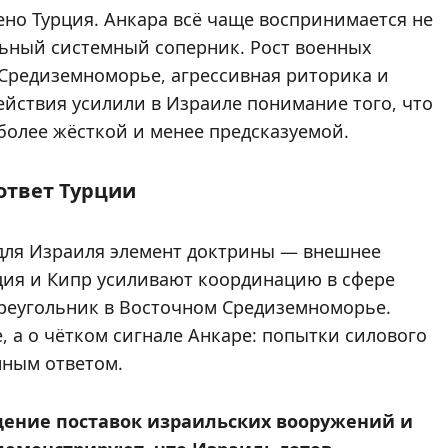
ено Турция. Анкара всё чаще воспринимается не
льный системный соперник. Рост военных
 Средиземноморье, агрессивная риторика и
действия усилили в Израиле понимание того, что
 более жёсткой и менее предсказуемой.
ответ Турции
 для Израиля элемент доктрины — внешнее
ция и Кипр усиливают координацию в сфере
треугольник в Восточном Средиземноморье.
, а о чётком сигнале Анкаре: попытки силового
нным ответом.
дение поставок израильских вооружений и