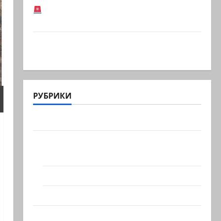
В Германии предотвратили
возможный теракт в…
Кому дан Илуз? Дан Илуз, беглый
депутат из «Ликуда»,…
РУБРИКИ
Актуально
Архив статей сайта
Новости на сайте (архив)
Новости Хайфы (архив)
Помним Холокост
Видео