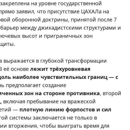
 закреплена на уровне государственной
рямо заявил, что присутствие ЦАХАЛа на
овой оборонной доктрины, принятой после 7
 барьер между джихадистскими структурами и
лючевых высот и приграничных зон
ащиты.
а выражается в глубокой трансформации
В её основе
лежит трёхуровневая
доль наиболее чувствительных границ — с
ь предполагает создание
ченных зон на стороне противника
, второй
,
включая пребывание на вражеской
ретий —
плотную линию форпостов и сил
этой системы заключается не только в
ии вторжения, чтобы выиграть время для