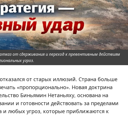
 отказ от сдерживания и переход к превентивным действиям
гиональных угроз.
 отказался от старых иллюзий. Страна больше
вечать «пропорционально». Новая доктрина
ельство Биньямин Нетаньяху, основана на
ании и готовности действовать за пределами
а и любых угроз, которые приближаются к