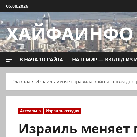
Перейти
06.08.2026
к
содержимому
ХАЙФАИНФО
В НАЧАЛО САЙТА
НАШ МИР — ВЗГЛЯД ИЗ 
Главная
Израиль меняет правила войны: новая докт
Актуально
Израиль сегодня
Израиль меняет 