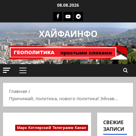
Перейти
08.08.2026
к
Facebook
Youtube
Телеграмм
содержимому
группа
ХАЙФАИНФО
ХАЙФАИНФО
Основное
меню
Главная
Принимай, политика, нового политика! Эйнав…
СВЕЖИЕ
Марк Котлярский Телеграмм Канал
ЗАПИСИ