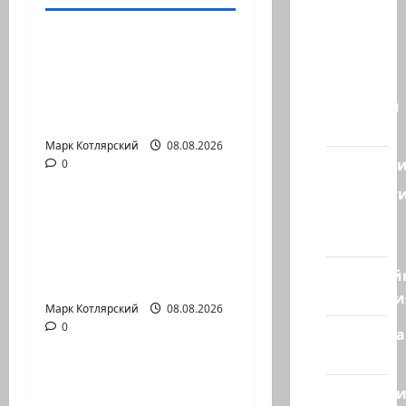
Марк Котлярский Телеграмм Канал
Наш мир
— взгляд
Это пост Шломо
из
Фильбера,
Израиля
опубликованный
Ближний
незадолго до…
Восток
Марк Котлярский
Израиль сегодня
08.08.2026
Геополит
0
Марк Котлярский Телеграмм Канал
Новост
Часть 2-я 6. Сегодня
из
вечером они
стран
проводят Йоава
Кибервой
через…
Технологи
Марк Котлярский
Израиль сегодня
08.08.2026
0
Полемика
Марк Котлярский Телеграмм Канал
на сайте
Вы необразованны
Редколеги
«Вы просто