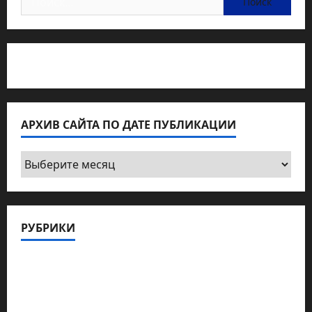
Статьи об медицине Израиля
АРХИВ САЙТА ПО ДАТЕ ПУБЛИКАЦИИ
Архив
сайта
по
дате
РУБРИКИ
публикации
Актуально
Архив статей сайта