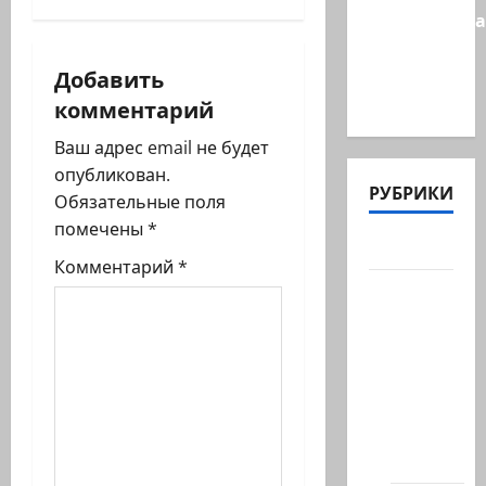
Администра
ц
Трампа
и
искала
Добавить
на…
комментарий
я
Ваш адрес email не будет
з
опубликован.
РУБРИКИ
Обязательные поля
а
помечены
*
Актуально
п
Комментарий
*
Архив
и
статей
с
сайта
Новости
и
на
сайте
(архив)