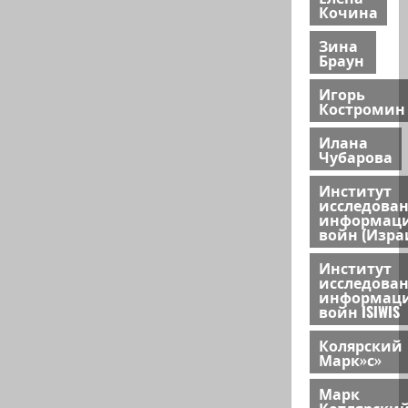
Кочина
Зина
Браун
Игорь
Костромин
Илана
Чубарова
Институт
исследова
информац
войн (Изра
Институт
исследова
информац
войн ISIWIS
Колярский
Марк»с»
Марк
Котлярски