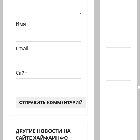
Новости
Хайфы
(архив)
Имя
Помним
Холокост
Email
Видео
Израиль
Сайт
сегодня
Литературн
гостиная
Марк
Котлярский
Телеграмм
Канал
ДРУГИЕ НОВОСТИ НА
Израиль сегодня
САЙТЕ ХАЙФАИНФО