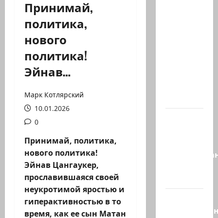
Принимай,
Часть 2-я
политика,
6.
нового
Сегодня
вечером
политика!
они
Эйнав…
проводят
Йоава
Марк Котлярский
через…
10.01.2026
Это пост
0
Шломо
Принимай, политика,
Фильбера,
нового политика!
опубликова
Эйнав Цангаукер,
незадолго
прославившаяся своей
до…
неукротимой яростью и
Вы
гиперактивностью в то
необразова
время, как ее сын Матан