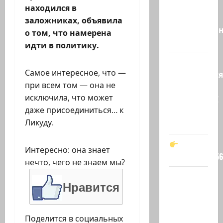
«Вы
находился в
просто
заложниках, объявила
необразован
о том, что намерена
…
идти в политику.
Вот,
Самое интересное, что —
оказывается
при всем том — она не
кто спас
исключила, что может
Зеленского!
даже присоединиться… к
Он —
Ликуду.
мой…
Интересно: она знает
t.me/markkot5
нечто, чего не знаем мы?
Обидели…
Нравится
Эйнав
Цангаукер
выдворили
Поделится в социальных