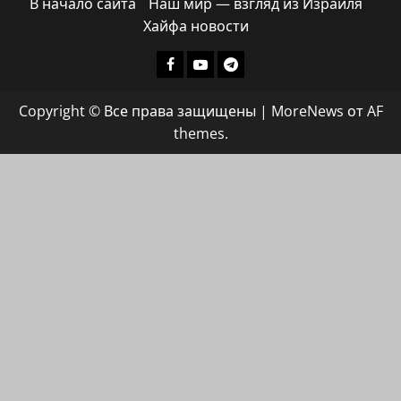
В начало сайта
Наш мир — взгляд из Израиля
Хайфа новости
Facebook
Youtube
Телеграмм
группа
Copyright © Все права защищены
|
MoreNews
от AF
ХАЙФАИНФО
themes.