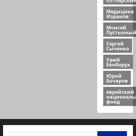
Медицина
Израиля
Моисей
Пустынны
Сергей
Сыченко
Урий
Бенбарух
Юрий
Бочаров
еврейский
национал
фонд
Найти: