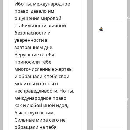
Наша
Ибо ты, международное
книга о
право, давало им
странностях
ощущение мировой
стабильности, личной
безопасности и
Шпионские
уверенности в
страсти
завтрашнем дне.
В
Верующие в тебя
Ашкелоне
приносили тебе
— новое
многочисленные жертвы
шпионское…
и обращали к тебе свои
молитвы и стоны о
Джей Ди
несправедливости. Но ты,
Вэнс
международное право,
опровергает
как и любой иной идол,
сообщения:
было глухо к ним.
«Нетаниягу
Сильные мира сего не
не…
обращали на тебя