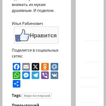
внимать их мукам
статей
душевным. И поделом.
сайта
Новости
Илья Рабинович
на
сайте
Нравится
(архив)
Новости
Поделится в социальных
Хайфы
сетях:
(архив)
Facebook
Email
X
Odnoklassniki
Mail.Ru
Помним
Холокост
WhatsApp
Messenger
Telegram
Viber
VK
Отправить
Видео
Израиль
Tags:
Марк Котлярский
сегодня
Предыдущий