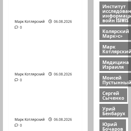
миллионов шекелей
Институт
исследова
для…
информац
войн ISIWIS
Марк Котлярский
Израиль сегодня
06.08.2026
0
Марк Котлярский Телеграмм Канал
Колярский
Марк»с»
Вот, что бывает,
Марк
Котлярски
когда еврей
случайно въезжает
Медицина
в…
Израиля
Марк Котлярский
Израиль сегодня
06.08.2026
Моисей
0
Пустынны
Марк Котлярский Телеграмм Канал
Сергей
Клуб гениальных
Сыченко
психопатов. Наша
Урий
книга о странностях…
Бенбарух
Марк Котлярский
06.08.2026
Юрий
0
Бочаров