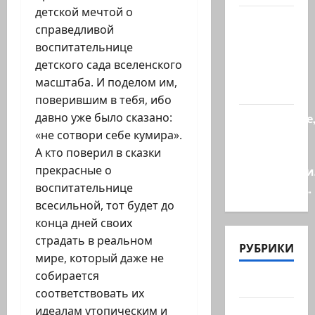
детской мечтой о
А сейчас
справедливой
вылетит
воспитательнице
птичка…
детского сада вселенского
(реакция
масштаба. И поделом им,
котенка)
поверившим в тебя, ибо
давно уже было сказано:
Послушайте
«не сотвори себе кумира».
детки,
А кто поверил в сказки
слова
прекрасные о
марионетки
воспитательнице
Президент…
всесильной, тот будет до
конца дней своих
страдать в реальном
РУБРИКИ
мире, который даже не
собирается
Актуально
соответствовать их
идеалам утопическим и
Архив