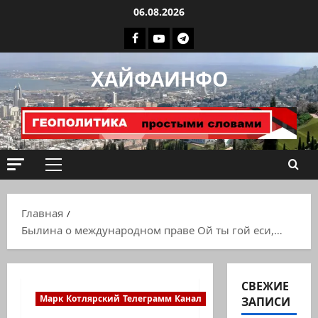
Перейти
06.08.2026
к
Facebook
Youtube
Телеграмм
содержимому
группа
ХАЙФАИНФО
ХАЙФАИНФО
Основное
меню
Главная
Былина о международном праве Ой ты гой еси,…
СВЕЖИЕ
Марк Котлярский Телеграмм Канал
ЗАПИСИ