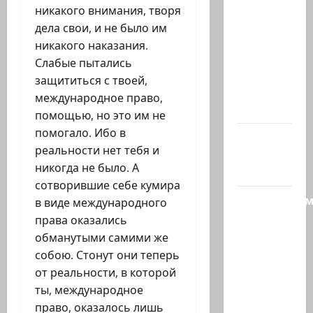
Беннет
никакого внимания, творя
начинает
дела свои, и не было им
и…?
никакого наказания.
Лидер
Слабые пытались
партии
защититься с твоей,
«Вместе»
международное право,
Нафтали…
помощью, но это им не
помогало. Ибо в
@markkot56
реальности нет тебя и
posted a
никогда не было. А
video
сотворившие себе кумира
Продолжае
в виде международного
рубрику
права оказались
психолога
обманутыми самими же
—
собою. Стонут они теперь
кандидат
от реальности, в которой
наук
ты, международное
Елена…
право, оказалось лишь