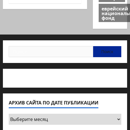
еврейский
национал
фонд
Найти:
Статьи об медицине Израиля
АРХИВ САЙТА ПО ДАТЕ ПУБЛИКАЦИИ
Архив
сайта