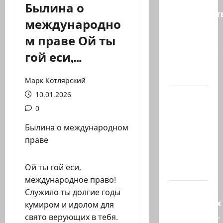
Былина о
Министерст
международно
утвердило
м праве Ой ты
113
миллионов
гой еси,…
шекелей
для…
Марк Котлярский
10.01.2026
Вот, что
бывает,
0
когда
Былина о международном
еврей
праве
случайно
въезжает
Ой ты гой еси,
в…
международное право!
Клуб
Служило ты долгие годы
гениальных
кумиром и идолом для
психопатов.
свято верующих в тебя.