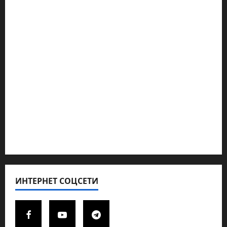
Наш мир — взгляд из Израиля
Ближний Восток
Геополитика
Новости из стран
Кибервойна Технология
Полемика на сайте
Редколегия сайта 2025
Хайфа новости
ИНТЕРНЕТ СОЦСЕТИ