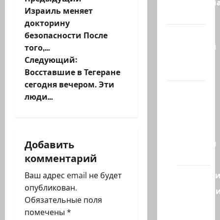
Н
Литературн
Израиль меняет
гостиная
а
докторину
Марк
безопасности После
в
Котлярский
того,…
и
Телеграмм
Следующий:
Канал
Восставшие в Тегеране
г
сегодня вечером. Эти
Наш мир
люди…
а
— взгляд
из
ц
Израиля
и
Добавить
Ближний
Восток
комментарий
я
Геополит
Ваш адрес email не будет
з
опубликован.
Новост
Обязательные поля
а
из
помечены
*
стран