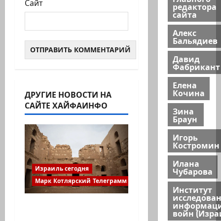
Сайт
редактора
сайта
Алекс
Бальядиев
Давид
Фабрикант
Елена
Кочина
ДРУГИЕ НОВОСТИ НА
САЙТЕ ХАЙФАИНФО
Зина
Браун
Игорь
Костромин
Илана
Израиль сегодня
Чубарова
Марк Котлярский Телеграмм Канал
Институт
исследова
информац
Министерство
войн (Изра
утвердило 113