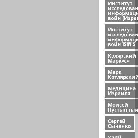
Институт
исследова
информац
войн (Изра
Институт
исследова
информац
войн ISIWIS
Колярский
Марк»с»
Марк
Котлярски
Медицина
Израиля
Моисей
Пустынны
Сергей
Сыченко
Урий