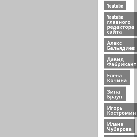
Youtube
Youtube
главного
редактора
сайта
Алекс
Бальядиев
Давид
Фабрикант
Елена
Кочина
Зина
Браун
Игорь
Костромин
Илана
Чубарова