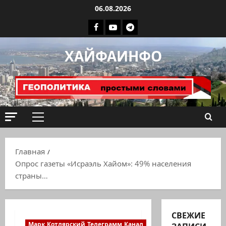
Перейти
06.08.2026
к
Facebook
Youtube
Телеграмм
содержимому
группа
ХАЙФАИНФО
ХАЙФАИНФО
Основное
меню
Главная
Опрос газеты «Исраэль Хайом»: 49% населения
страны…
СВЕЖИЕ
Марк Котлярский Телеграмм Канал