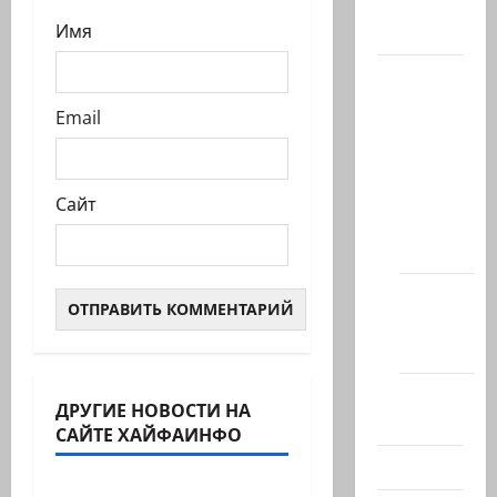
Имя
Актуально
Архив
статей
Email
сайта
Новости
на
Сайт
сайте
(архив)
Новости
Хайфы
(архив)
Помним
ДРУГИЕ НОВОСТИ НА
Холокост
Израиль сегодня
САЙТЕ ХАЙФАИНФО
Марк Котлярский Телеграмм Канал
Видео