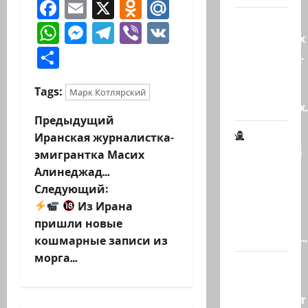
Facebook
Email
X
Odnoklassniki
Mail.Ru
Клуб
WhatsApp
Messenger
Telegram
Viber
VK
гениальных
Отправить
психопатов.
Наша
книга о
Tags:
Марк Котлярский
странностях
Н
Предыдущий
Иранская журналистка-
а
Шпионские
эмигрантка Масих
страсти
Алинеджад…
в
В
Следующий:
Ашкелоне
и
Из Ирана
— новое
пришли новые
г
шпионское…
кошмарные записи из
морга…
а
Джей Ди
Вэнс
ц
опровергает