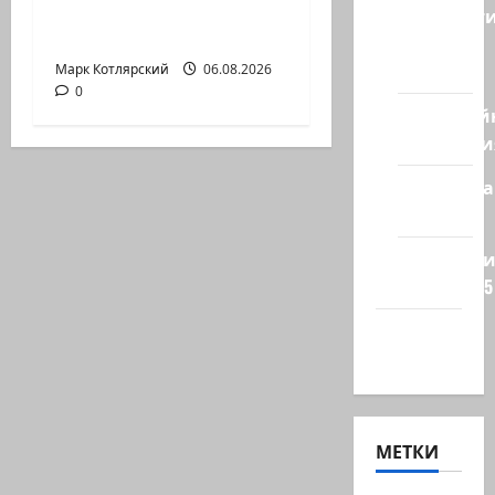
израильской
Новост
политике снова…
из
стран
Марк Котлярский
06.08.2026
0
Кибервой
Технологи
Полемика
на сайте
Редколеги
сайта 2025
Хайфа
новости
МЕТКИ