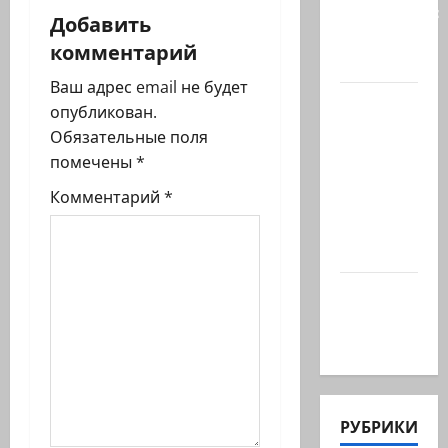
сообщения:
и
Добавить
«Нетаниягу
комментарий
я
не…
Ваш адрес email не будет
з
Беннет
опубликован.
начинает
Обязательные поля
а
и…?
помечены
*
Лидер
п
Комментарий
*
партии
и
«Вместе»
Нафтали…
с
@markkot56
и
posted a
video
РУБРИКИ