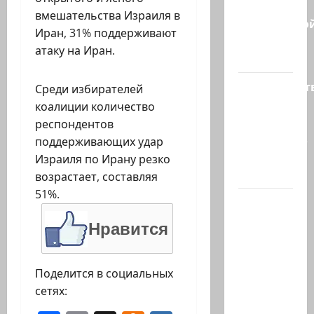
В
вмешательства Израиля в
израильско
Иран, 31% поддерживают
политике
атаку на Иран.
снова…
Министерст
Среди избирателей
утвердило
коалиции количество
113
респондентов
миллионов
поддерживающих удар
шекелей
Израиля по Ирану резко
для…
возрастает, составляя
51%.
Вот, что
бывает,
Нравится
когда
еврей
случайно
Поделится в социальных
въезжает
сетях:
в…