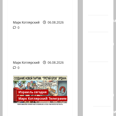
А, вот, и хорошая
Израиль
новость «Смотрич
сегодня
высокомерен»: в…
Литературн
Марк Котлярский
Израиль сегодня
06.08.2026
гостиная
0
Марк Котлярский Телеграмм Канал
Марк
В Ормузском проливе
Котлярский
иранцы обстреляли
Телеграмм
очередное…
Канал
Марк Котлярский
06.08.2026
Наш мир
0
— взгляд
из
Израиля
Израиль сегодня
Ближний
Марк Котлярский Телеграмм Канал
Восток
Геополит
Есть такая партия? В