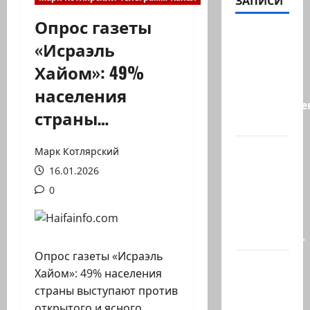
ЗАПИСИ
Опрос газеты
А, вот, и
«Исраэль
хорошая
Хайом»: 49%
новость
«Смотрич
населения
высокомерен
страны…
в…
В
Марк Котлярский
Ормузском
16.01.2026
проливе
0
иранцы
обстреляли
очередное…
Опрос газеты «Исраэль
Есть
Хайом»: 49% населения
такая
страны выступают против
партия?
открытого и ясного