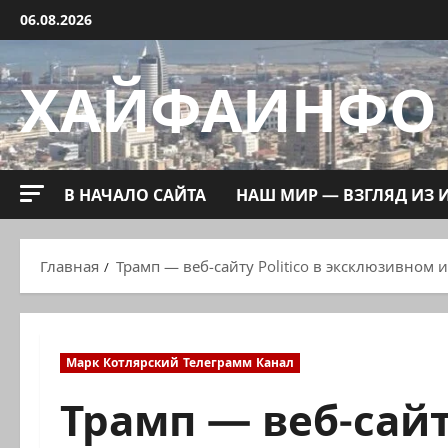
Перейти
06.08.2026
к
содержимому
ХАЙФАИНФО
В НАЧАЛО САЙТА
НАШ МИР — ВЗГЛЯД ИЗ 
Главная
Трамп — веб-сайту Politico в эксклюзивном
Марк Котлярский Телеграмм Канал
Трамп — веб-сайту 