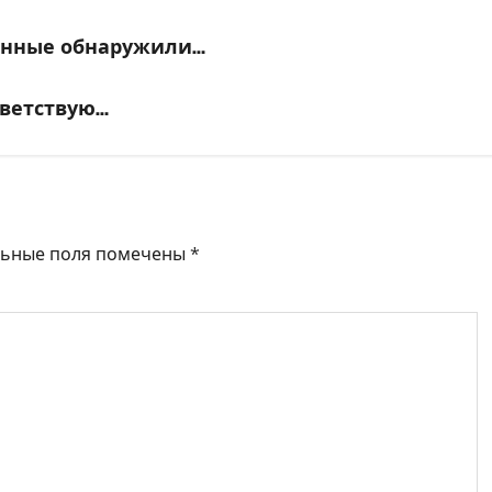
оенные обнаружили…
иветствую…
льные поля помечены
*