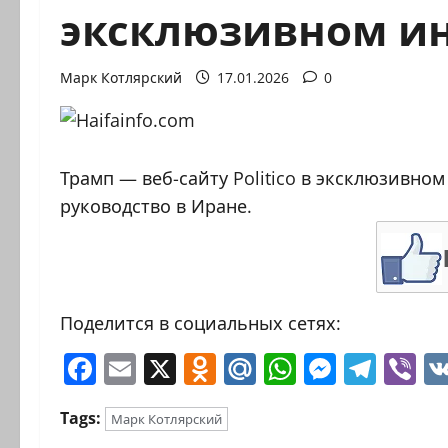
эксклюзивном и
Марк Котлярский
17.01.2026
0
Трамп — веб-сайту Politico в эксклюзивно
руководство в Иране.
Поделится в социальных сетях:
Facebook
Email
X
Odnoklassniki
Mail.Ru
WhatsAp
Messen
Tele
Vi
Tags:
Марк Котлярский