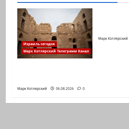
Марк Котляр
Вот, что бы
еврей слу
в…
Марк Котлярский
Израиль сегодня
Марк Котлярский Телеграмм Канал
Министерство утвердило
113 миллионов шекелей
для…
Марк Котлярский
06.08.2026
0