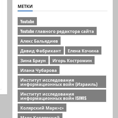
МЕТКИ
Youtube
Youtube главного редактора сайта
Алекс Бальядиев
Давид Фабрикант
Елена Кочина
Зина Браун
Игорь Костромин
Илана Чубарова
Институт исследования
информационных войн (Израиль)
Институт исследования
информационных войн ISIWIS
Колярский Марк»с»
Марк Котлярский