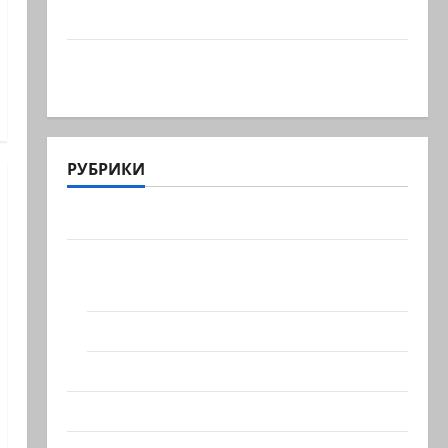
котенка)
Послушайте, детки, слова
марионетки… Президент…
РУБРИКИ
Актуально
Архив статей сайта
Новости на сайте (архив)
Новости Хайфы (архив)
Помним Холокост
Видео