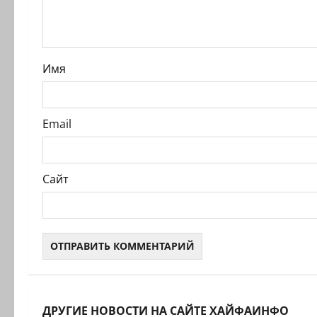
п
и
Имя
с
и
Email
Сайт
Израиль сег
ДРУГИЕ НОВОСТИ НА САЙТЕ ХАЙФАИНФО