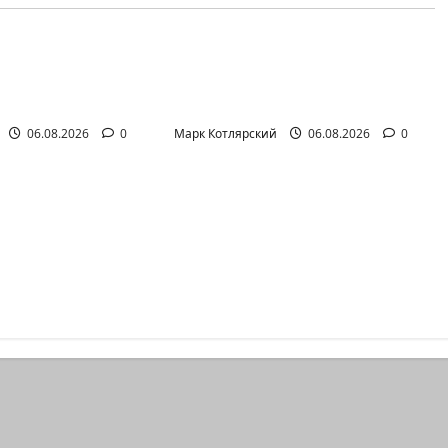
ский Телеграмм Канал
Марк Котлярский Телеграмм Канал
вает, когда
Клуб гениальных
чайно въезжает
психопатов. Наша книга о
странностях…
06.08.2026
0
Марк Котлярский
06.08.2026
0