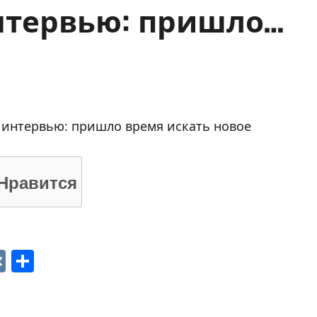
нтервью: пришло…
м интервью: пришло время искать новое
Нравится
p
ger
gram
ber
VK
Отправить