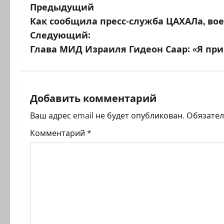
Н
Предыдущий
Как сообщила пресс-служба ЦАХАЛа, в
а
Следующий:
в
Глава МИД Израиля Гидеон Саар: «Я пр
и
г
Добавить комментарий
а
Ваш адрес email не будет опубликован.
Обязате
ц
Комментарий
*
и
я
з
а