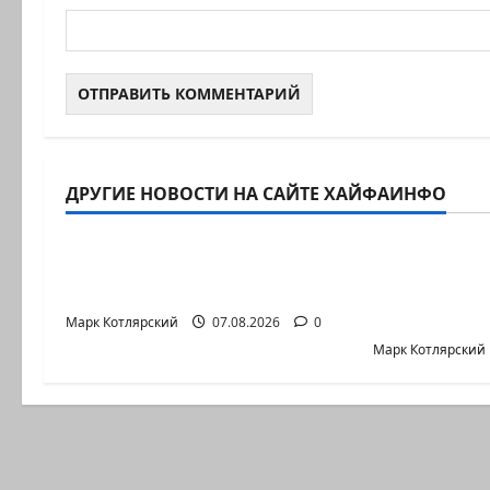
Израиль сегодня
Израиль сег
ДРУГИЕ НОВОСТИ НА САЙТЕ ХАЙФАИНФО
Марк Котлярский Телеграмм Канал
Марк Котляр
Президент Трамп о мире
Турция во
искусственного…
нарушение
регионе…
Марк Котлярский
07.08.2026
0
Марк Котлярский