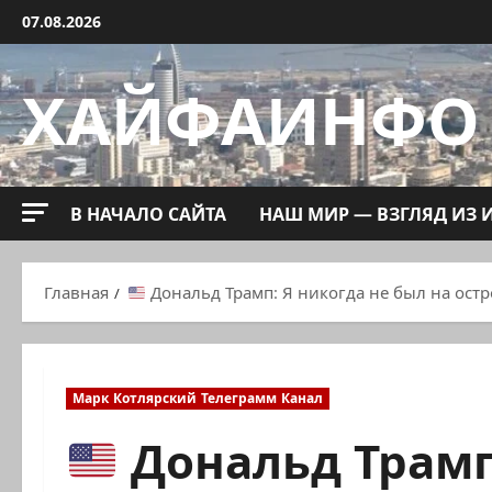
Перейти
07.08.2026
к
содержимому
ХАЙФАИНФО
В НАЧАЛО САЙТА
НАШ МИР — ВЗГЛЯД ИЗ 
Главная
Дональд Трамп: Я никогда не был на ост
Марк Котлярский Телеграмм Канал
Дональд Трамп