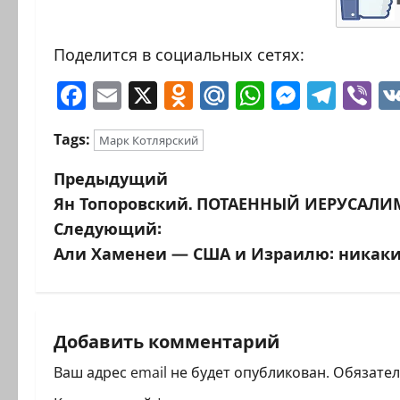
Поделится в социальных сетях:
Facebook
Email
X
Odnoklassniki
Mail.Ru
WhatsAp
Messen
Tele
Vi
Tags:
Марк Котлярский
Н
Предыдущий
Ян Топоровский. ПОТАЕННЫЙ ИЕРУСАЛИ
а
Следующий:
в
Али Хаменеи — США и Израилю: никаки
и
г
Добавить комментарий
а
Ваш адрес email не будет опубликован.
Обязате