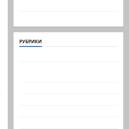
координируют работу…
@markkot56 posted a video
РУБРИКИ
Актуально
Архив статей сайта
Новости на сайте (архив)
Новости Хайфы (архив)
Помним Холокост
Видео
Израиль сегодня