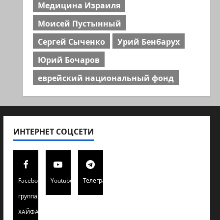
Медицина Израиля
Моисей Пустынный
Сергей Сыченко
Урий Бенбарух
Юрий Бочаров
еврейский национальный фонд
ИНТЕРНЕТ СОЦСЕТИ
Facebook
Youtube
Телеграмм
группа
ХАЙФАИНФО