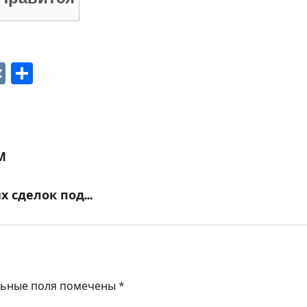
p
ger
gram
ber
VK
Отправить
М
х сделок под…
льные поля помечены
*