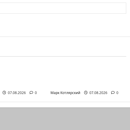
одня
Израиль сегодня
ский Телеграмм Канал
Марк Котлярский Телеграмм Канал
змутилась
Кара божья? 4 августа, во
м границ — в
время матча
регионального…
07.08.2026
0
Марк Котлярский
07.08.2026
0