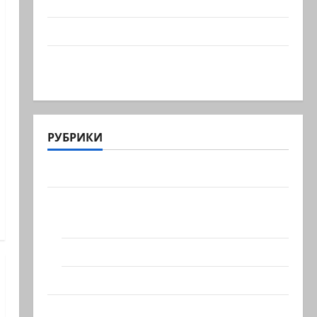
учения в Средиземном и…
А вам слабо?!
Началось или продолжается? В Сирии
произошёл…
РУБРИКИ
Актуально
Архив статей сайта
Новости на сайте (архив)
Новости Хайфы (архив)
Помним Холокост
Видео