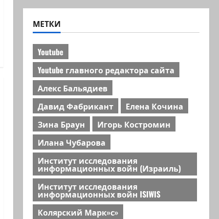
МЕТКИ
Youtube
Youtube главного редактора сайта
Алекс Бальядиев
Давид Фабрикант
Елена Кочина
Зина Браун
Игорь Костромин
Илана Чубарова
Институт исследования
информационных войн (Израиль)
Институт исследования
информационных войн ISIWIS
Колярский Марк»с»