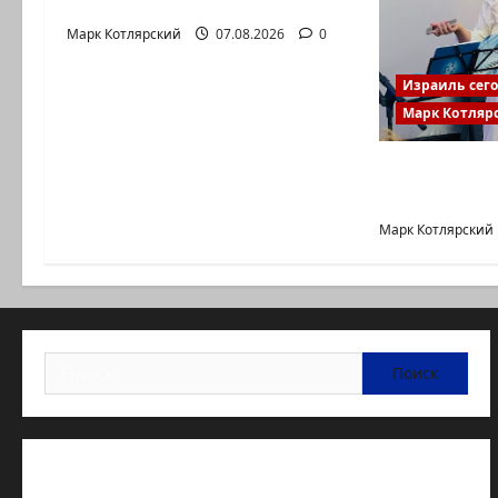
пилотными…
Марк Котлярский
07.08.2026
0
Израиль сег
Марк Котляр
Маша и Ка
кто коорд
Марк Котлярский
Найти:
Статьи об медицине Израиля