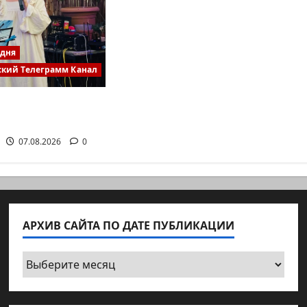
одня
ский Телеграмм Канал
питолина — те,
инируют работу…
07.08.2026
0
АРХИВ САЙТА ПО ДАТЕ ПУБЛИКАЦИИ
Архив
сайта
по