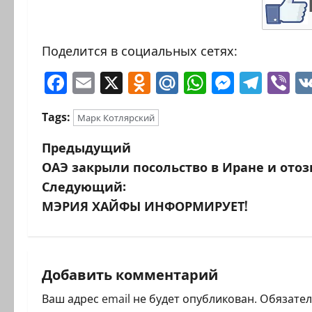
Поделится в социальных сетях:
Facebook
Email
X
Odnoklassniki
Mail.Ru
WhatsAp
Messen
Tele
Vi
Tags:
Марк Котлярский
Н
Предыдущий
ОАЭ закрыли посольство в Иране и ото
а
Следующий:
в
МЭРИЯ ХАЙФЫ ИНФОРМИРУЕТ!
и
г
Добавить комментарий
а
Ваш адрес email не будет опубликован.
Обязате