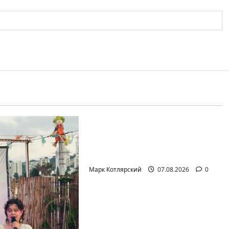
Израиль сегодня
Марк Котлярский Телеграмм Канал
Продолжаем рубрику
психолога Елены
Киселевой:…
Марк Котлярский
07.08.2026
0