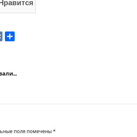
Нравится
p
ger
gram
ber
VK
Отправить
звали…
льные поля помечены
*