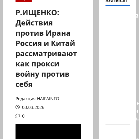
ЗАПИСИ
Р.ИЩЕНКО:
Заботливый
Действия
котяра…
против Ирана
Мордехай
Россия и Китай
Давид,
рассматривают
сторонник
правых
как прокси
сил,
войну против
один из
себя
самых…
Ливан
Редакция HAIFAINFO
разочарова
03.03.2026
нерасшире
0
пилотными
Маша и
Капитолина