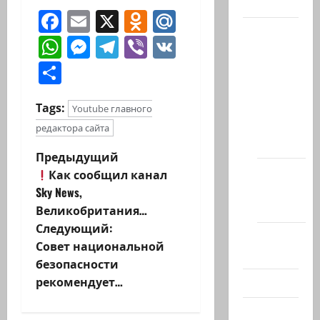
Актуально
Facebook
Email
X
Odnoklassniki
Mail.Ru
Архив
WhatsApp
Messenger
Telegram
Viber
VK
статей
Отправить
сайта
Новости
на
Tags:
Youtube главного
сайте
редактора сайта
(архив)
Н
Предыдущий
Новости
Как сообщил канал
а
Хайфы
Sky News,
(архив)
Великобритания…
в
Следующий:
Помним
и
Совет национальной
Холокост
безопасности
г
рекомендует…
Видео
а
Израиль