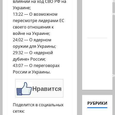
Эдельштейн
влиянии на ход СВО РФ на
даёт
Украине;
русскоязыч
13:22 — О возможном
Израилю
пересмотре лидерами ЕС
новый
своего отношения к
выбор
войне на Украине;
24:02 — О ядерном
ВМС
оружии для Украины;
Израиля
29:32 — О «ядерной
проводят
дубине» России;
массовые
43:07 — О переговорах
учения в
России и Украины.
Средиземно
и…
Нравится
РУБРИКИ
Поделится в социальных
сетях: