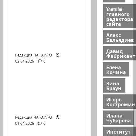
Война и нефть очень
Youtube
главного
дорогая паника: кто
редактора
сайта
на самом деле
заработал на «25%
Алекс
потерь» в
Бальядиев
Персидском Заливе?
Давид
Фабрикант
Редакция HAIFAINFO
02.04.2026
0
Видео
Елена
Кочина
Почему Global Peace
Зина
Index искажает
Браун
реальную картину
Игорь
войн и конфликтов в
Костромин
мире
Илана
Редакция HAIFAINFO
Чубарова
01.04.2026
0
Видео
Институт