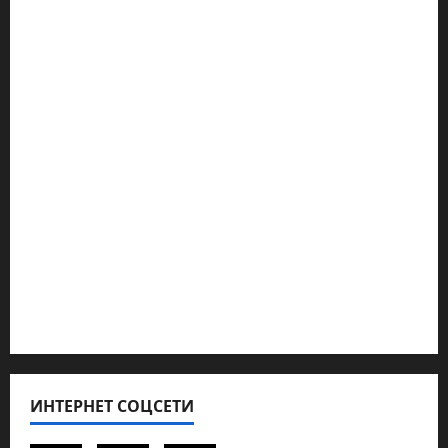
Марк Котлярский Телеграмм Канал
Наш мир — взгляд из Израиля
Ближний Восток
Геополитика
Новости из стран
Кибервойна Технология
Полемика на сайте
Редколегия сайта 2025
Хайфа новости
ИНТЕРНЕТ СОЦСЕТИ