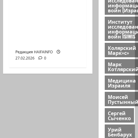
исследова
Р.ЗАМДЫХАНОВ:
информац
войн (Изра
Можно с кем угодно
вести переговоры и
Институт
исследова
пожимать руку, но
информац
только не
войн ISIWIS
Зеленскому
Колярский
Марк»с»
Редакция HAIFAINFO
27.02.2026
0
Марк
Котлярски
Медицина
Израиля
Моисей
Пустынны
Сергей
Сыченко
Урий
Бенбарух