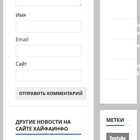
из
стран
Имя
Кибервой
Технологи
Email
Полемика
на сайте
Сайт
Редколеги
сайта 2025
Хайфа
новости
МЕТКИ
ДРУГИЕ НОВОСТИ НА
САЙТЕ ХАЙФАИНФО
Видео
Youtube