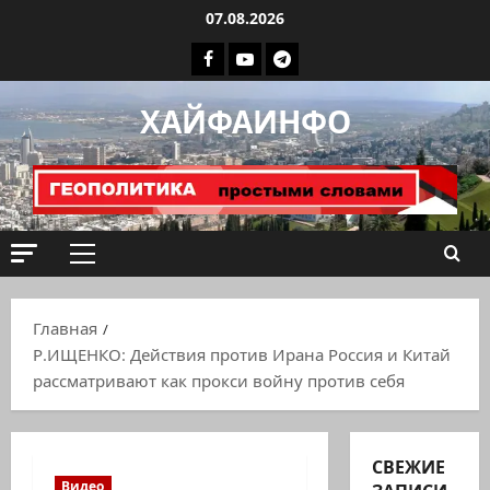
Перейти
07.08.2026
к
Facebook
Youtube
Телеграмм
содержимому
группа
ХАЙФАИНФО
ХАЙФАИНФО
Основное
меню
Главная
Р.ИЩЕНКО: Действия против Ирана Россия и Китай
рассматривают как прокси войну против себя
СВЕЖИЕ
Видео