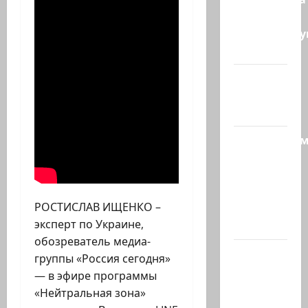
— те, кто
координиру
работу…
@markkot56
posted a
video
Продолжае
рубрику
психолога
Елены
РОСТИСЛАВ ИЩЕНКО –
Киселевой:
эксперт по Украине,
…
обозреватель медиа-
ЦАХАЛ
группы «Россия сегодня»
опасается,
— в эфире программы
что
«Нейтральная зона»
десятки