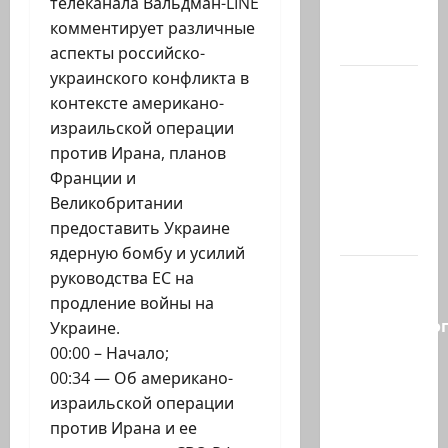
телеканала Вальдман-LINE
активных
комментирует различные
иранских…
аспекты российско-
украинского конфликта в
В 2019-м
контексте американо-
Биньямину
израильской операции
Нетаниягу
против Ирана, планов
не
Франции и
хватило
Великобритании
ровно
предоставить Украине
одного…
ядерную бомбу и усилий
Правые
руководства ЕС на
без
продление войны на
религиозно
Украине.
диктата:
00:00 – Начало;
партия
00:34 — Об американо-
Эрдана
израильской операции
и
против Ирана и ее