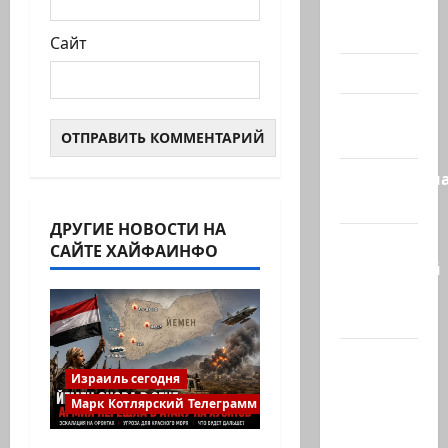
Помним
Холокост
Сайт
Видео
Израиль
сегодня
Литературн
гостиная
ДРУГИЕ НОВОСТИ НА
Марк
САЙТЕ ХАЙФАИНФО
Котлярский
Телеграмм
Канал
Наш мир
Израиль сегодня
— взгляд
Марк Котлярский Телеграмм Канал
из
Израиля