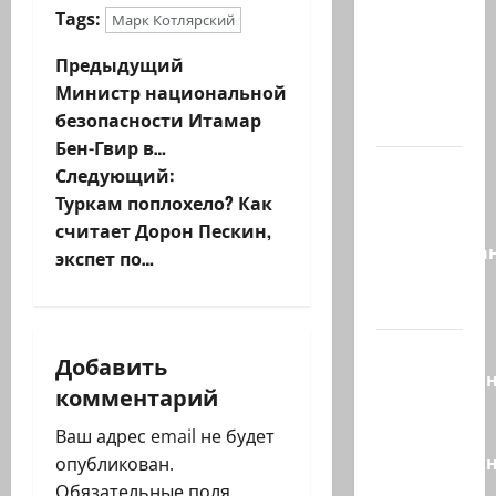
вечером
Tags:
Марк Котлярский
они
Н
Предыдущий
проводят
Министр национальной
Йоава
а
безопасности Итамар
через…
Бен-Гвир в…
в
Это пост
Следующий:
Шломо
и
Туркам поплохело? Как
Фильбера,
считает Дорон Пескин,
г
опубликова
экспет по…
незадолго
а
до…
ц
Вы
Добавить
необразова
и
комментарий
«Вы
я
просто
Ваш адрес email не будет
необразован
опубликован.
з
…
Обязательные поля