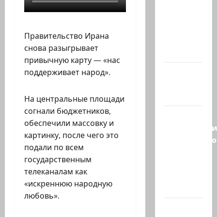
«Зачем
война с
США,
Правительство Ирана
когда
снова разыгрывает
мы…
привычную карту — «нас
Козел,
поддерживает народ».
козел, а
умный…
На центральные площади
согнали бюджетников,
С
обеспечили массовку и
удовольств
картинку, после чего это
рекомендую
подали по всем
канал
государственным
Марии
телеканалам как
Волох —
«искреннюю народную
…
любовь».
Вице-