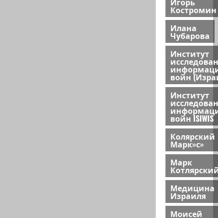
Игорь
Костромин
Илана
Чубарова
Институт
исследова
информац
войн (Изра
Институт
исследова
информац
войн ISIWIS
Колярский
Марк»с»
Марк
Котлярски
Медицина
Израиля
Моисей