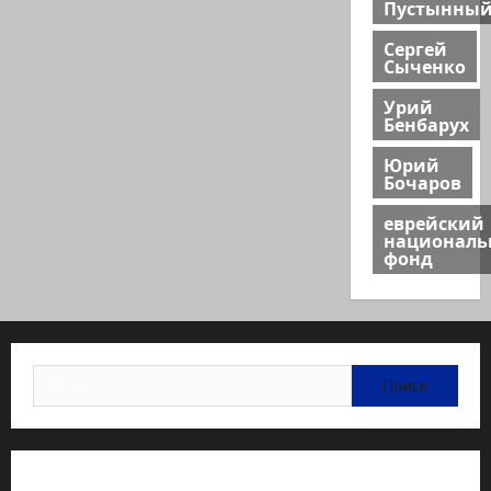
Пустынны
Сергей
Сыченко
Урий
Бенбарух
Юрий
Бочаров
еврейский
национал
фонд
Найти:
Статьи об медицине Израиля