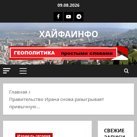
Перейти
09.08.2026
к
Facebook
Youtube
Телеграмм
содержимому
группа
ХАЙФАИНФО
ХАЙФАИНФО
Основное
меню
Главная
Правительство Ирана снова разыгрывает
привычную…
СВЕЖИЕ
Израиль сегодня