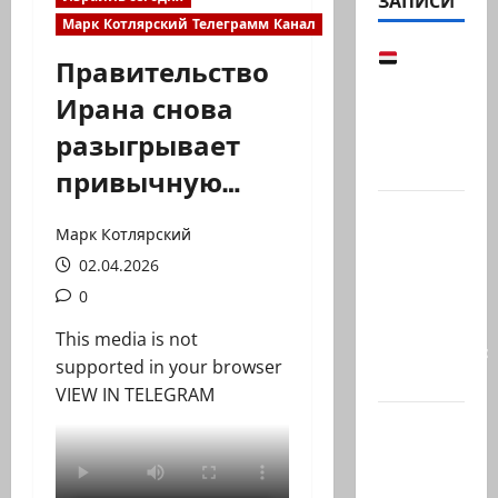
ЗАПИСИ
Марк Котлярский Телеграмм Канал
Йемен
Правительство
снова на
Ирана снова
пороге
разыгрывает
большой
войны:…
привычную…
Что
Марк Котлярский
покупать,
02.04.2026
когда
продавать
0
и к чему
This media is not
готовиться:
supported in your browser
…
VIEW IN TELEGRAM
Президент
Ирана —
КСИРу: