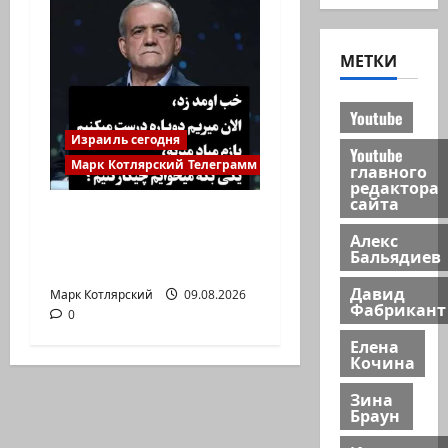
МЕТКИ
Youtube
Израиль сегодня
Youtube
Марк Котлярский Телеграмм Канал
главного
редактора
сайта
Президент Ирана —
Алекс
КСИРу: «Зачем война
Бальядиев
с США, когда мы…
Давид
Марк Котлярский
09.08.2026
Фабрикант
0
Елена
Кочина
Зина
Браун