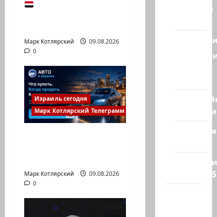
Йемен снова на
Ближний
пороге большой
Восток
войны:…
Геополит
Марк Котлярский
09.08.2026
0
Новост
из
стран
Кибервой
Израиль сегодня
Технологи
Марк Котлярский Телеграмм Канал
Полемика
Что покупать, когда
на сайте
продавать и к чему
готовиться:…
Редколеги
сайта 2025
Марк Котлярский
09.08.2026
0
Хайфа
новости