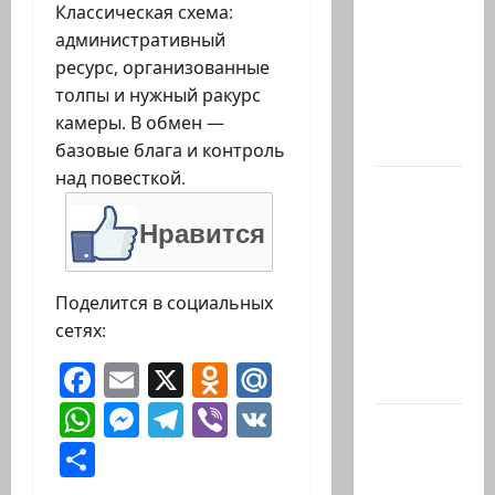
президент
Классическая схема:
США
административный
Дж.Д.Вэнс
ресурс, организованные
обо всей
толпы и нужный ракурс
ситуации
камеры. В обмен —
с…
базовые блага и контроль
над повесткой.
Абу-
Даби,
Нравится
которого
не видно
в
Поделится в социальных
заголовках
сетях:
Когда в
Facebook
Email
X
Odnoklassniki
Mail.Ru
мире…
WhatsApp
Messenger
Telegram
Viber
VK
Часть 2-я
Отправить
6.
Сегодня