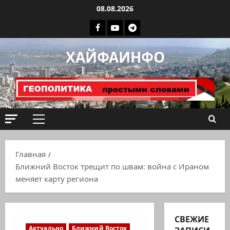
Перейти
08.08.2026
к
Facebook
Youtube
Телеграмм
содержимому
группа
ХАЙФАИНФО
ХАЙФАИНФО
Основное
меню
Главная
Ближний Восток трещит по швам: война с Ираном
меняет карту региона
СВЕЖИЕ
Актуально
Ближний Восток