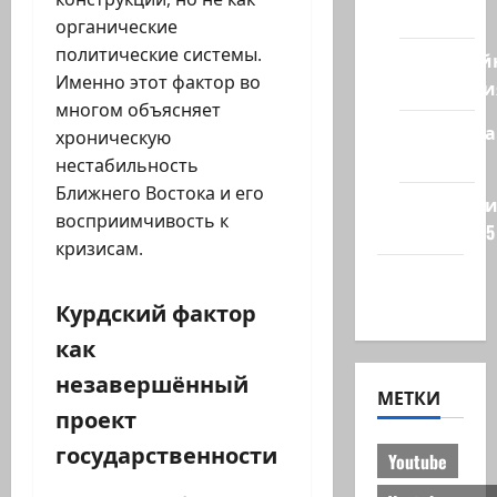
стран
органические
политические системы.
Кибервой
Именно этот фактор во
Технологи
многом объясняет
Полемика
хроническую
на сайте
нестабильность
Ближнего Востока и его
Редколеги
восприимчивость к
сайта 2025
кризисам.
Хайфа
новости
Курдский фактор
как
незавершённый
МЕТКИ
проект
государственности
Youtube