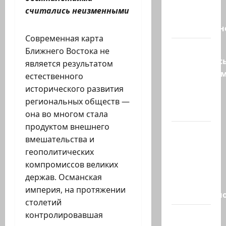
Трамп о
считались неизменными
мире
искусственн
Современная карта
Турция
Ближнего Востока не
возмутилас
является результатом
нарушение
естественного
границ
исторического развития
— в
региональных обществ —
регионе…
она во многом стала
продуктом внешнего
Кара
вмешательства и
божья? 4
геополитических
августа,
компромиссов великих
во время
держав. Османская
матча
империя, на протяжении
региональн
столетий
Что
контролировавшая