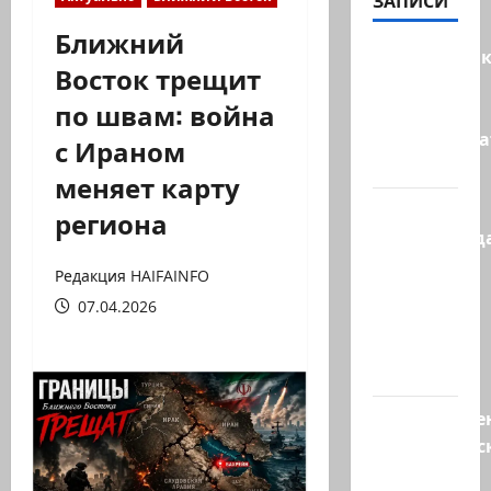
ЗАПИСИ
Ближний
Макаронни
Восток трещит
рехнулись?
по швам: война
Высший
администр
с Ираном
суд…
меняет карту
Зини
региона
предупрежда
обещания
Редакция HAIFAINFO
ХАМАСа
07.04.2026
вредны
для
нашего…
Могуществе
мусульманс
страны