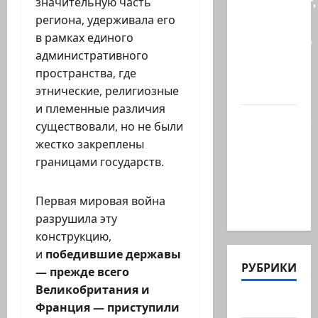
происходит,
значительную часть
когда
региона, удерживала его
палестинец
в рамках единого
приезжает
административного
работать
пространства, где
в…
этнические, религиозные
и племенные различия
Ожидается,
существовали, но не были
что
жестко закреплены
Саудовская
границами государств.
Аравия,
Турция и
Первая мировая война
Пакистан…
разрушила эту
конструкцию,
и
победившие державы
РУБРИКИ
— прежде всего
Великобритания и
Актуально
Франция — приступили