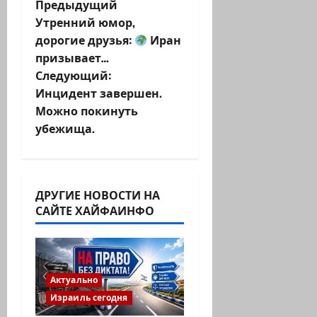
Н
Предыдущий
Утренний юмор,
а
дорогие друзья:
Иран
призывает…
в
Следующий:
и
Инцидент завершен.
Можно покинуть
г
убежища.
а
ц
ДРУГИЕ НОВОСТИ НА
и
САЙТЕ ХАЙФАИНФО
я
з
Актуально
а
Израиль сегодня