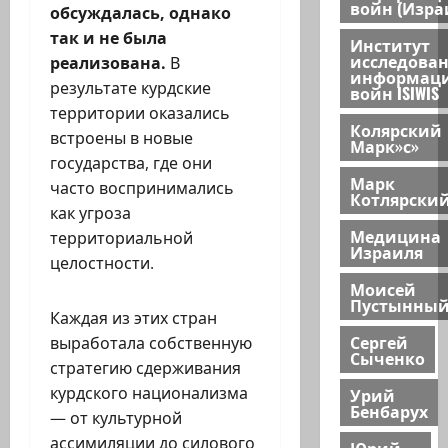
войн (Изра
обсуждалась, однако
так и не была
Институт
исследова
реализована.
В
информац
результате курдские
войн ISIWIS
территории оказались
Колярский
встроены в новые
Марк»с»
государства, где они
Марк
часто воспринимались
Котлярски
как угроза
Медицина
территориальной
Израиля
целостности.
Моисей
Пустынны
Каждая из этих стран
Сергей
выработала собственную
Сыченко
стратегию сдерживания
курдского национализма
Урий
Бенбарух
— от культурной
ассимиляции до силового
Юрий