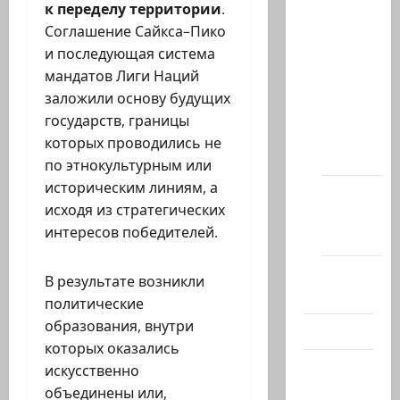
к переделу территории
.
Архив
Соглашение Сайкса–Пико
статей
и последующая система
сайта
мандатов Лиги Наций
Новости
заложили основу будущих
на
государств, границы
сайте
которых проводились не
(архив)
по этнокультурным или
историческим линиям, а
Новости
исходя из стратегических
Хайфы
интересов победителей.
(архив)
Помним
В результате возникли
Холокост
политические
образования, внутри
Видео
которых оказались
Израиль
искусственно
сегодня
объединены или,