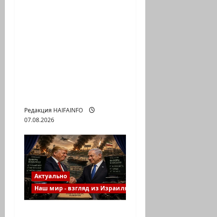
п
Правые без
религиозного
и
диктата: партия
Эрдана и
с
Эдельштейна даёт
и
русскоязычному
Израилю новый
выбор
Редакция HAIFAINFO
07.08.2026
Актуально
Наш мир - взгляд из Израиля
Вашингтонская