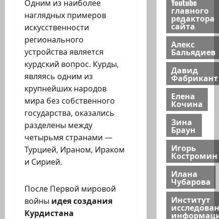
Youtube
Одним из наиболее
главного
наглядных примеров
редактора
сайта
искусственности
регионального
Алекс
Бальядиев
устройства является
курдский вопрос. Курды,
Давид
являясь одним из
Фабрикант
крупнейших народов
Елена
мира без собственного
Кочина
государства, оказались
Зина
разделены между
Браун
четырьмя странами —
Игорь
Турцией, Ираном, Ираком
Костромин
и Сирией.
Илана
Чубарова
После Первой мировой
Институт
войны
идея создания
исследова
Курдистана
информац