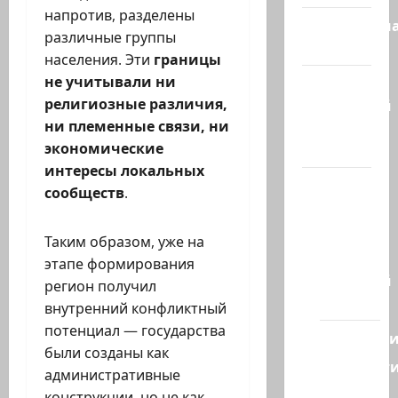
напротив, разделены
Литературн
различные группы
гостиная
населения. Эти
границы
не учитывали ни
Марк
религиозные различия,
Котлярский
ни племенные связи, ни
Телеграмм
экономические
Канал
интересы локальных
Наш мир
сообществ
.
— взгляд
из
Таким образом, уже на
Израиля
этапе формирования
Ближний
регион получил
Восток
внутренний конфликтный
потенциал — государства
Геополит
были созданы как
Новост
административные
из
конструкции, но не как