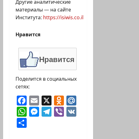
Другие аналитические
материалы — на сайте
Института:
https://isiwis.co.il
Нравится
Нравится
Поделится в социальных
сетях:
Facebook
Email
X
Odnoklassniki
Mail.Ru
WhatsApp
Messenger
Telegram
Viber
VK
Отправить