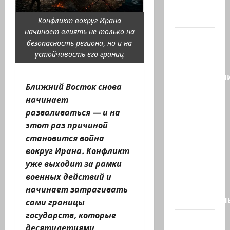
создают
новый…
Конфликт вокруг Ирана
начинает влиять не только на
Сегодня
безопасность региона, но и на
отмечается
устойчивость его границ
день
подкаблучн
Ближний Восток снова
Кто
начинает
таковой
разваливаться — и на
-…
этот раз причиной
Голос
становится война
одинокого
вокруг Ирана. Конфликт
в
уже выходит за рамки
пустыне
военных действий и
Левый
начинает затрагивать
общественн
сами границы
государств, которые
Президент
десятилетиями