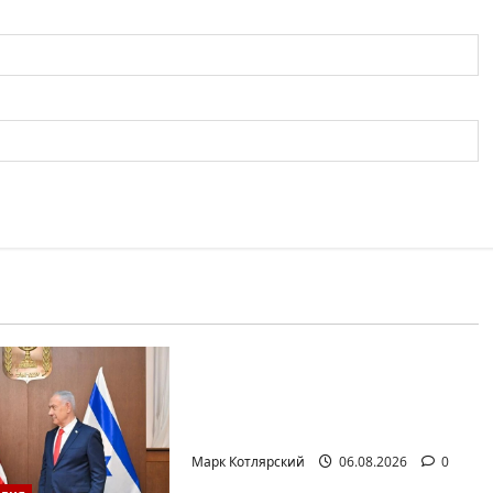
Израиль сегодня
Марк Котлярский Телеграмм Канал
Беннет начинает и…?
Лидер партии «Вместе»
Нафтали…
Марк Котлярский
06.08.2026
0