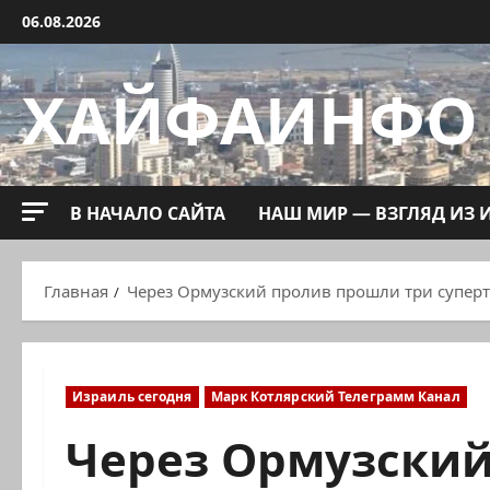
Перейти
06.08.2026
к
содержимому
ХАЙФАИНФО
В НАЧАЛО САЙТА
НАШ МИР — ВЗГЛЯД ИЗ 
Главная
Через Ормузский пролив прошли три супер
Израиль сегодня
Марк Котлярский Телеграмм Канал
Через Ормузски