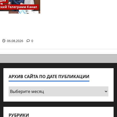
одня
ский Телеграмм Канал
нс опровергает
: «Нетаниягу
06.08.2026
0
АРХИВ САЙТА ПО ДАТЕ ПУБЛИКАЦИИ
Архив
сайта
по
дате
РУБРИКИ
публикации