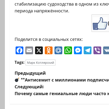
стабилизацию судоходства в одном из кл
периода напряжённости.
Поделится в социальных сетях:
Facebook
Email
X
Odnoklassniki
Mail.Ru
WhatsAp
Messen
Tele
Vi
Tags:
Марк Котлярский
Н
Предыдущий
**Антисемит с миллионами подписчи
а
Следующий:
в
Почему самые гениальные люди часто 
и