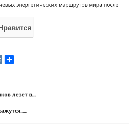
ючевых энергетических маршрутов мира после
Нравится
p
ger
gram
ber
VK
Отправить
ков лезет в…
кажутся……