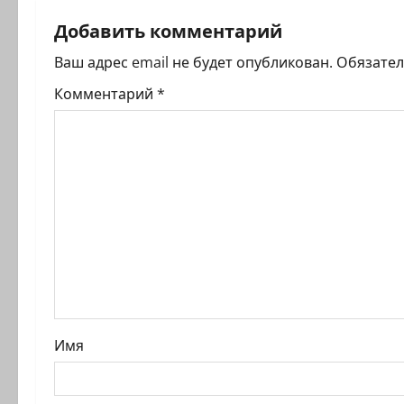
г
Добавить комментарий
а
Ваш адрес email не будет опубликован.
Обязате
ц
Комментарий
*
и
я
з
а
п
и
Имя
с
и