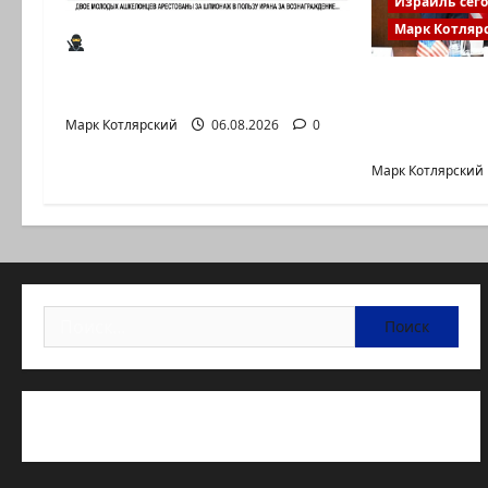
Израиль сег
Марк Котляр
Шпионские страсти В
Ашкелоне — новое
Джей Ди Вэ
шпионское…
сообщения
Марк Котлярский
06.08.2026
0
не…
Марк Котлярский
Найти:
Статьи об медицине Израиля