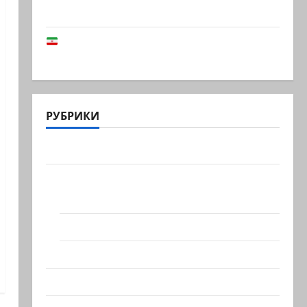
устроила левая…
В Иране заблокировали счета
Национальной…
РУБРИКИ
Актуально
Архив статей сайта
Новости на сайте (архив)
Новости Хайфы (архив)
Помним Холокост
Видео