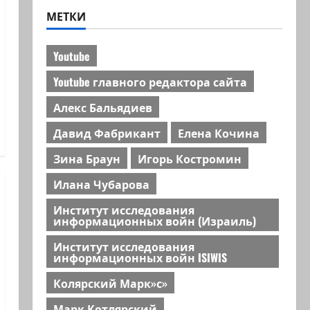
МЕТКИ
Youtube
Youtube главного редактора сайта
Алекс Бальядиев
Давид Фабрикант
Елена Кочина
Зина Браун
Игорь Костромин
Илана Чубарова
Институт исследования
информационных войн (Израиль)
Институт исследования
информационных войн ISIWIS
Колярский Марк»с»
Марк Котлярский