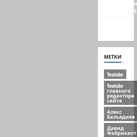
Редколеги
сайта 2025
Хайфа
новости
МЕТКИ
Youtube
Youtube
главного
редактора
сайта
Алекс
Бальядиев
Давид
Фабрикант