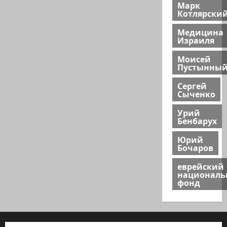
Марк
Котлярски
Медицина
Израиля
Моисей
Пустынны
Сергей
Сыченко
Урий
Бенбарух
Юрий
Бочаров
еврейский
национал
фонд