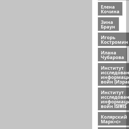
Елена
Кочина
Зина
Браун
Игорь
Костромин
Илана
Чубарова
Институт
исследова
информац
войн (Изра
Институт
исследова
информац
войн ISIWIS
Колярский
Марк»с»