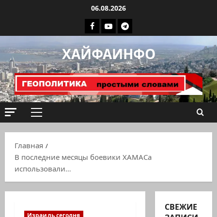
Перейти
06.08.2026
к
Facebook
Youtube
Телеграмм
содержимому
группа
ХАЙФАИНФО
ХАЙФАИНФО
Основное
меню
Главная
В последние месяцы боевики ХАМАСа
использовали…
СВЕЖИЕ
Израиль сегодня