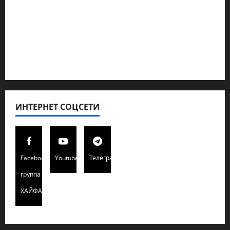
Кибервойна Технология
Полемика на сайте
Редколегия сайта 2025
Хайфа новости
ИНТЕРНЕТ СОЦСЕТИ
Facebook
Youtube
Телеграмм
группа
ХАЙФАИНФО