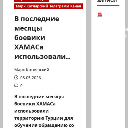
ЗАПИСИ
Марк Котлярский Телеграмм Канал
В
В последние
Германии
месяцы
предотврат
боевики
возможный
теракт
ХАМАСа
в…
использовали…
Кому
дан
Марк Котлярский
Илуз?
08.05.2026
Дан
0
Илуз,
В последние месяцы
беглый
боевики ХАМАСа
депутат
использовали
из
территорию Турции для
«Ликуда»,
обучения обращению со
…