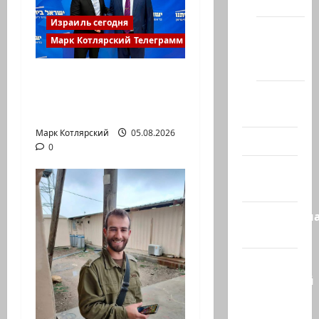
(архив)
Израиль сегодня
Новости
Марк Котлярский Телеграмм Канал
Хайфы
(архив)
Кому дан Илуз? Дан
Помним
Илуз, беглый депутат
Холокост
из «Ликуда»,…
Марк Котлярский
05.08.2026
Видео
0
Израиль
сегодня
Литературн
гостиная
Марк
Котлярский
Телеграмм
Канал