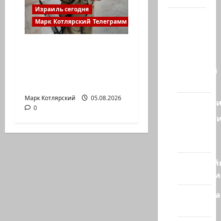
Израиль сегодня
Наш мир
Марк Котлярский Телеграмм Канал
— взгляд
из
Сегодня в Южном
Израиля
Ливане погиб- майор
Ближний
Харель Биреншток,
Восток
34…
Марк Котлярский
05.08.2026
Геополит
0
Новост
из
стран
Кибервой
Технологи
Полемика
на сайте