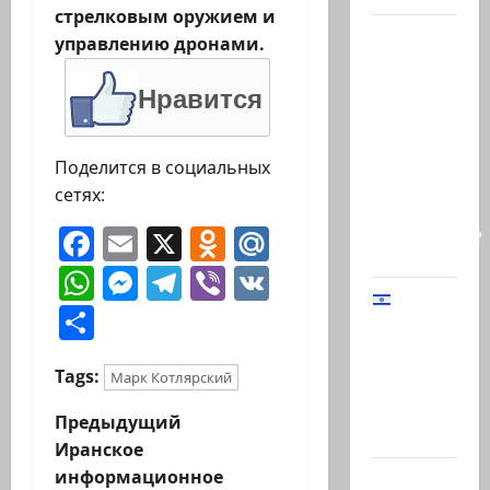
стрелковым оружием и
Сегодня
управлению дронами.
в
Южном
Нравится
Ливане
погиб-
Поделится в социальных
майор
сетях:
Харель
Биреншток,
Facebook
Email
X
Odnoklassniki
Mail.Ru
34…
WhatsApp
Messenger
Telegram
Viber
VK
Отправить
Начальник
Генштаба
Tags:
Марк Котлярский
ЦАХАЛ:
«В Газе
Н
Предыдущий
мы…
Иранское
а
информационное
@markkot56