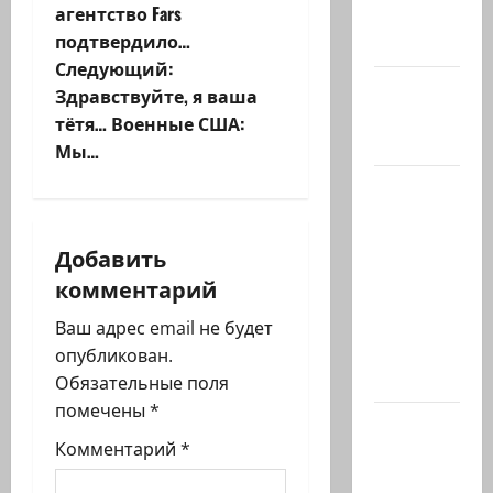
агентство Fars
posted a
в
подтвердило…
video
и
Следующий:
@markkot56
Здравствуйте, я ваша
г
posted a
тётя… Военные США:
photo
Мы…
а
Ярден
ц
Бибас,
отец
и
Добавить
Ариэля и
комментарий
я
Кфира, и
муж
Ваш адрес email не будет
з
Шири
опубликован.
Бибас,…
Обязательные поля
а
помечены
*
Еще
п
Комментарий
*
один:
ожидается,