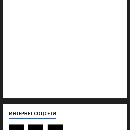
Марк Котлярский Телеграмм Канал
Наш мир — взгляд из Израиля
Ближний Восток
Геополитика
Новости из стран
Кибервойна Технология
Полемика на сайте
Редколегия сайта 2025
Хайфа новости
ИНТЕРНЕТ СОЦСЕТИ