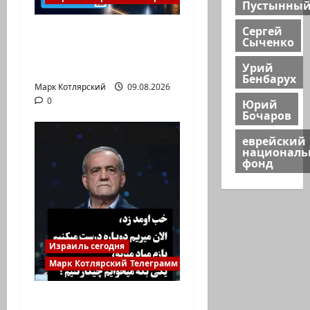
Пустынны
Сергей
Что покупать, когда
Сыченко
продавать и к чему
Урий
готовиться:…
Бенбарух
Марк Котлярский
09.08.2026
0
Юрий
Бочаров
еврейский
национал
фонд
Израиль сегодня
Марк Котлярский Телеграмм Канал
Президент Ирана —