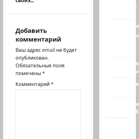
своих…
а
Ближний
Восток
ц
Геополит
и
Добавить
Новост
комментарий
я
из
Ваш адрес email не будет
стран
з
опубликован.
Кибервой
Обязательные поля
а
Технологи
помечены
*
п
Полемика
Комментарий
*
на сайте
и
Редколеги
с
сайта 2025
и
Хайфа
новости