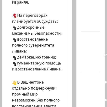
Израиля.
вечером
они
проводят
На переговорах
Йоава
планируется обсуждать:
через…
долгосрочные
механизмы безопасности;
Это пост
восстановление
Шломо
полного суверенитета
Фильбера,
Ливана;
опубликова
демаркацию границ;
незадолго
гуманитарную помощь
до…
и восстановление Ливана.
Вы
необразова
В Вашингтоне
«Вы
отдельно подчеркнули:
просто
прочный мир
необразован
невозможен без полного
…
восстановления власти