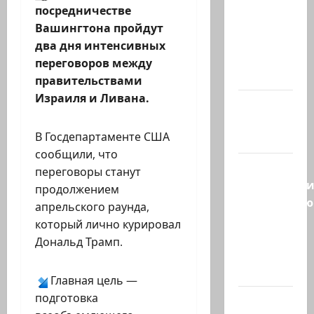
«Зачем
посредничестве
война с
Вашингтона пройдут
США,
два дня интенсивных
когда
переговоров между
мы…
правительствами
Израиля и Ливана.
Козел,
козел, а
В Госдепартаменте США
умный…
сообщили, что
С
переговоры станут
удовольств
продолжением
рекомендую
апрельского раунда,
канал
который лично курировал
Марии
Дональд Трамп.
Волох —
…
Главная цель —
подготовка
Вице-