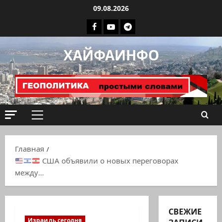
Перейти
09.08.2026
к
Facebook
Youtube
Телеграмм
содержимому
группа
ХАЙФАИНФО
ХАЙФАИНФО
Основное
меню
Главная
США объявили о новых переговорах
между…
СВЕЖИЕ
Израиль сегодня