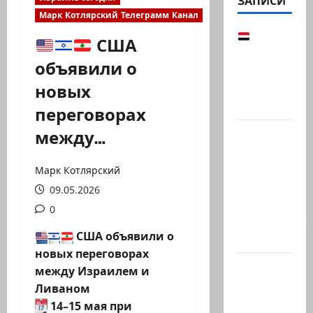
ЗАПИСИ
Марк Котлярский Телеграмм Канал
Йемен
США
снова на
объявили о
пороге
новых
большой
войны:…
переговорах
между…
Что
покупать,
когда
Марк Котлярский
продавать
09.05.2026
и к чему
0
готовиться:
США объявили о
…
новых переговорах
Президент
между Израилем и
Ирана —
Ливаном
КСИРу:
14–15 мая при