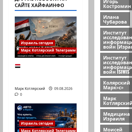
Игорь
САЙТЕ ХАЙФАИНФО
Костромин
Илана
Чубарова
Институт
исследова
информац
Израиль сегодня
войн (Изра
Марк Котлярский Телеграмм Канал
Институт
исследова
Йемен снова на
информац
войн ISIWIS
пороге большой
войны:…
Колярский
Марк»с»
Марк Котлярский
09.08.2026
0
Марк
Котлярски
Медицина
Израиля
Израиль сегодня
Моисей
Марк Котлярский Телеграмм Канал