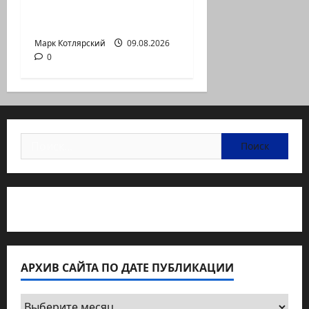
КСИРу: «Зачем война
с США, когда мы…
Марк Котлярский
09.08.2026
0
Найти:
Статьи об медицине Израиля
АРХИВ САЙТА ПО ДАТЕ ПУБЛИКАЦИИ
Архив