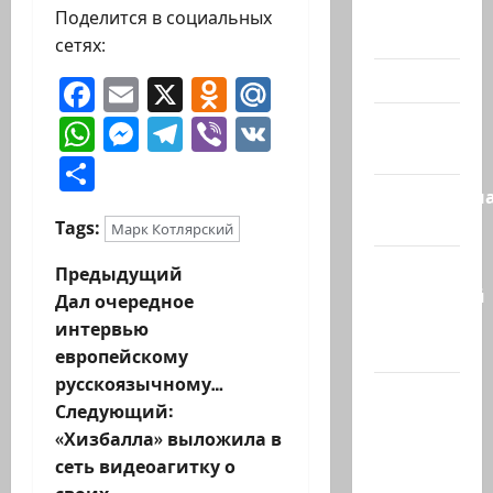
Помним
Поделится в социальных
Холокост
сетях:
Видео
Facebook
Email
X
Odnoklassniki
Mail.Ru
WhatsApp
Messenger
Telegram
Viber
VK
Израиль
сегодня
Отправить
Литературн
гостиная
Tags:
Марк Котлярский
Марк
Н
Предыдущий
Котлярский
Дал очередное
а
Телеграмм
интервью
Канал
европейскому
в
русскоязычному…
Наш мир
и
Следующий:
— взгляд
«Хизбалла» выложила в
из
г
сеть видеоагитку о
Израиля