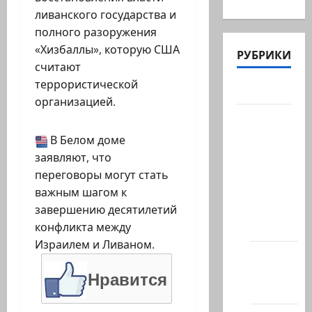
ливанского государства и
полного разоружения
«Хизбаллы», которую США
РУБРИКИ
считают
террористической
Актуально
организацией.
Архив
статей
В Белом доме
сайта
заявляют, что
Новости
переговоры могут стать
на
важным шагом к
сайте
завершению десятилетий
(архив)
конфликта между
Израилем и Ливаном.
Новости
Хайфы
Нравится
(архив)