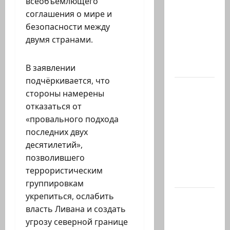
всеобъемлющего
президент
соглашения о мире и
США
безопасности между
Дж.Д.Вэнс
двумя странами.
обо всей
ситуации
с…
В заявлении
подчёркивается, что
Абу-
стороны намерены
Даби,
отказаться от
которого
«провального подхода
не видно
последних двух
в
десятилетий»,
заголовках
позволившего
Когда в
террористическим
мире…
группировкам
укрепиться, ослабить
Часть 2-я
власть Ливана и создать
6.
угрозу северной границе
Сегодня