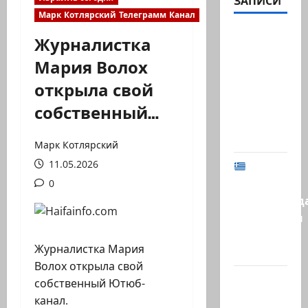
ЗАПИСИ
Марк Котлярский Телеграмм Канал
В 2019-м
Журналистка
Биньямину
Мария Волох
Нетаниягу
открыла свой
не
хватило
собственный…
ровно
одного…
Марк Котлярский
11.05.2026
МИД
Израиля
0
предупрежд
израильтян
в
Журналистка Мария
Греции:…
Волох открыла свой
@markkot56
собственный Ютюб-
posted a
канал.