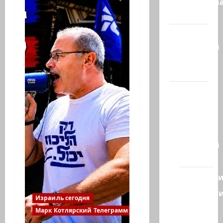
Литературн
гостиная
Марк
Котлярский
Телеграмм
Канал
Наш мир
— взгляд
из
Израиля
Ближний
Восток
Геополит
Новост
Израиль сегодня
из
Марк Котлярский Телеграмм Канал
стран