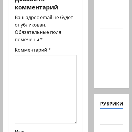
канал
и
комментарий
Марии
Волох —
я
Ваш адрес email не будет
…
опубликован.
з
Обязательные поля
Вице-
помечены
*
а
президент
США
Комментарий
*
п
Дж.Д.Вэнс
обо всей
и
ситуации
с
с…
и
РУБРИКИ
Актуально
Архив
Имя