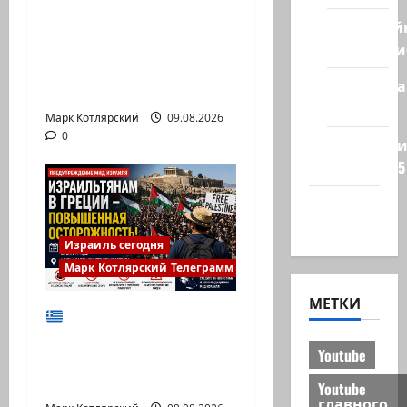
В 2019-м Биньямину
Кибервой
Нетаниягу не
Технологи
хватило ровно
Полемика
одного…
на сайте
Марк Котлярский
09.08.2026
0
Редколеги
сайта 2025
Хайфа
новости
Израиль сегодня
Марк Котлярский Телеграмм Канал
МЕТКИ
МИД Израиля
предупреждает
Youtube
израильтян в Греции:
…
Youtube
главного