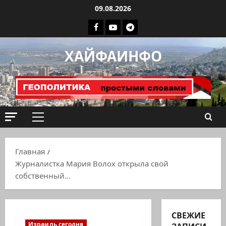
Перейти
09.08.2026
к
Facebook
Youtube
Телеграмм
содержимому
группа
ХАЙФАИНФО
ХАЙФАИНФО
Основное
меню
Главная
Журналистка Мария Волох открыла свой
собственный…
СВЕЖИЕ
Израиль сегодня