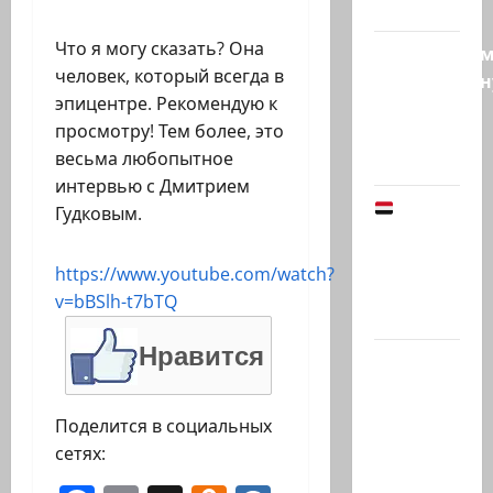
video
Что я могу сказать? Она
Продолжае
человек, который всегда в
традиционн
эпицентре. Рекомендую к
рубрику
просмотру! Тем более, это
психолога
весьма любопытное
Елены…
интервью с Дмитрием
Йемен
Гудковым.
снова на
пороге
https://www.youtube.com/watch?
большой
v=bBSlh-t7bTQ
войны:…
Нравится
Что
покупать,
когда
Поделится в социальных
продавать
сетях:
и к чему