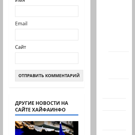
статей
сайта
Новости
Email
на
сайте
(архив)
Сайт
Новости
Хайфы
(архив)
Помним
Холокост
ДРУГИЕ НОВОСТИ НА
Видео
САЙТЕ ХАЙФАИНФО
Израиль
сегодня