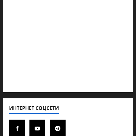
Наш мир — взгляд из Израиля
Ближний Восток
Геополитика
Новости из стран
Кибервойна Технология
Полемика на сайте
Редколегия сайта 2025
Хайфа новости
ИНТЕРНЕТ СОЦСЕТИ