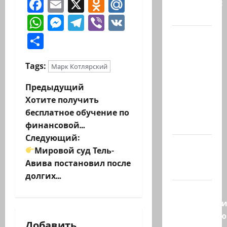
Facebook
Email
X
Odnoklassniki
Mail.Ru
готовиться:
…
WhatsApp
Messenger
Telegram
Viber
VK
Президент
Отправить
Ирана —
КСИРу:
Tags:
Марк Котлярский
«Зачем
Н
война с
Предыдущий
США,
Хотите получить
а
когда
бесплатное обучение по
мы…
финансовой…
в
Следующий:
Козел,
и
Мировой суд Тель-
козел, а
Авива постановил после
умный…
г
долгих…
С
а
удовольств
ц
рекомендую
Добавить