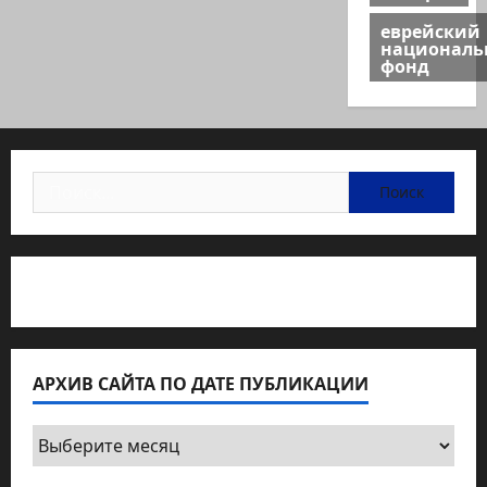
еврейский
национал
фонд
Найти:
Статьи об медицине Израиля
АРХИВ САЙТА ПО ДАТЕ ПУБЛИКАЦИИ
Архив
сайта