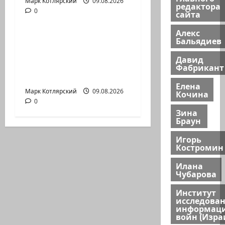
Марк Котлярский
Израиль сегодня
09.08.2026
редактора
0
сайта
Марк Котлярский Телеграмм Канал
Алекс
Продолжаем
Бальядиев
традиционную
Давид
рубрику психолога
Фабрикант
Елены…
Елена
Марк Котлярский
09.08.2026
Кочина
0
Зина
Браун
Игорь
Костромин
Илана
Чубарова
Институт
исследова
информац
войн (Изра