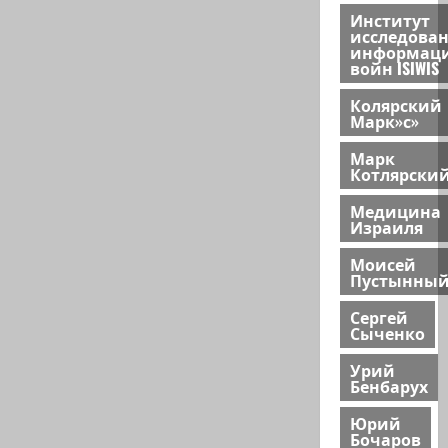
Институт
исследова
информац
войн ISIWIS
Колярский
Марк»с»
Марк
Котлярски
Медицина
Израиля
Моисей
Пустынны
Сергей
Сыченко
Урий
Бенбарух
Юрий
Бочаров