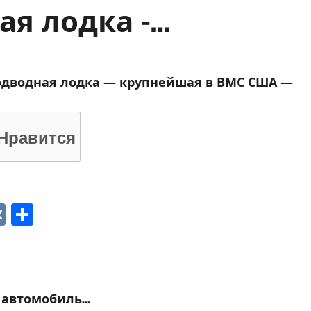
ая лодка -…
одводная лодка — крупнейшая в ВМС США —
Нравится
p
ger
gram
ber
VK
Отправить
д автомобиль…