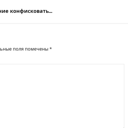
ние конфисковать…
льные поля помечены
*