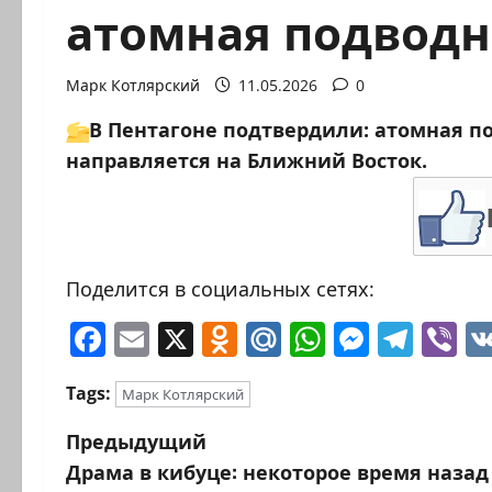
атомная подводн
Марк Котлярский
11.05.2026
0
В Пентагоне подтвердили: атомная п
направляется на Ближний Восток.
Поделится в социальных сетях:
Facebook
Email
X
Odnoklassniki
Mail.Ru
WhatsAp
Messen
Tele
Vi
Tags:
Марк Котлярский
Н
Предыдущий
Драма в кибуце: некоторое время наза