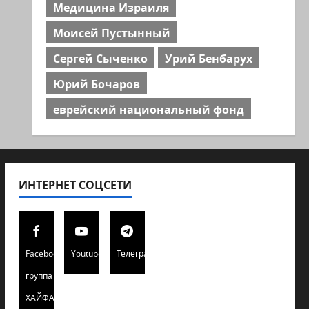
Медицина Израиля
Моисей Пустынный
Сергей Сыченко
Урий Бенбарух
Юрий Бочаров
еврейский национальный фонд
ИНТЕРНЕТ СОЦСЕТИ
Facebook
Youtube
Телеграмм
группа
ХАЙФАИНФО