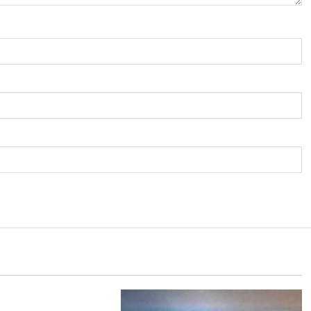
одня
ский Телеграмм Канал
ожете?