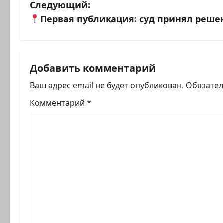
а
Следующий:
в
Первая публикация: суд принял реше
и
г
Добавить комментарий
а
Ваш адрес email не будет опубликован.
Обязате
ц
Комментарий
*
и
я
з
а
п