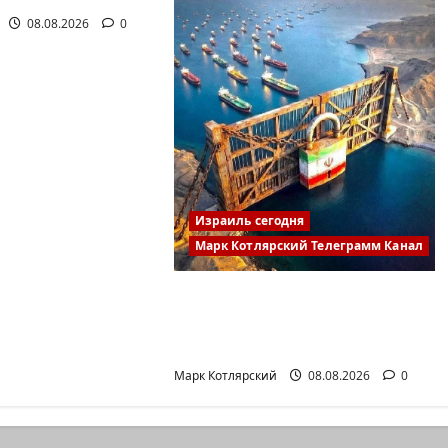
08.08.2026
0
Израиль сегодня
Марк Котлярский Телеграмм Канал
Иранские источники:
Иран близок к тотальному
к…
Марк Котлярский
08.08.2026
0