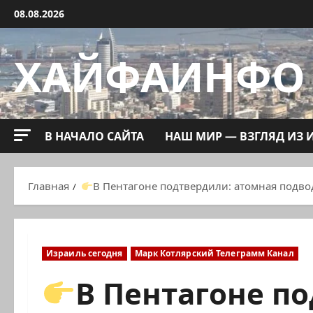
Перейти
08.08.2026
к
содержимому
ХАЙФАИНФО
В НАЧАЛО САЙТА
НАШ МИР — ВЗГЛЯД ИЗ 
Главная
В Пентагоне подтвердили: атомная подво
Израиль сегодня
Марк Котлярский Телеграмм Канал
В Пентагоне п