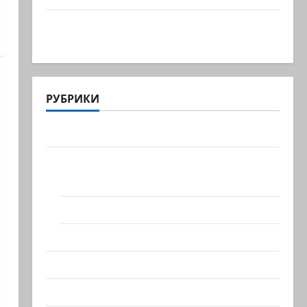
Макаронники рехнулись? Высший
административный суд…
РУБРИКИ
Актуально
Архив статей сайта
Новости на сайте (архив)
Новости Хайфы (архив)
Помним Холокост
Видео
Израиль сегодня