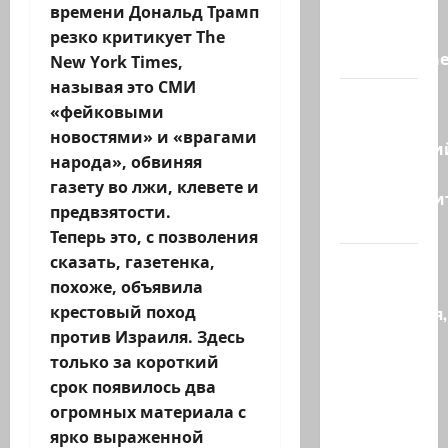
заявляет,
времени Дональд Трамп
что
резко критикует The
«отслеживае
New York Times,
называя это СМИ
Бывший
«фейковыми
главный
новостями» и «врагами
полицейски
народа», обвиняя
может
газету во лжи, клевете и
присоедини
предвзятости.
к…
Теперь это, с позволения
сказать, газетенка,
Веселая
похоже, объявила
и
крестовый поход
находчивая,
против Израиля. Здесь
или
только за короткий
Коварство
срок появилось два
и
огромных материала с
любовь
ярко выраженной
Женщина…