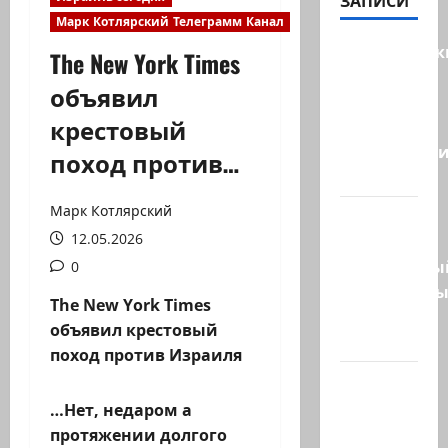
ЗАПИСИ
Марк Котлярский Телеграмм Канал
Американск
The New York Times
СМИ
объявил
сообщают,
крестовый
что
истребител
поход против…
F-16…
Марк Котлярский
Пожарные
12.05.2026
и
специальны
0
спасательн
The New York Times
отряд
объявил крестовый
спасли…
поход против Израиля
НАТО
пужает…
…Нет, недаром а
НАТО
протяжении долгого