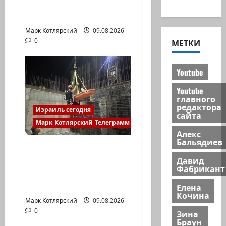
новости
сообщают, что
истребители F-16…
Марк Котлярский
09.08.2026
0
МЕТКИ
Youtube
Youtube
главного
редактора
Израиль сегодня
сайта
Марк Котлярский Телеграмм Канал
Алекс
Бальядиев
Пожарные и
Давид
специальный
Фабрикант
спасательный отряд
спасли…
Елена
Кочина
Марк Котлярский
09.08.2026
0
Зина
Браун