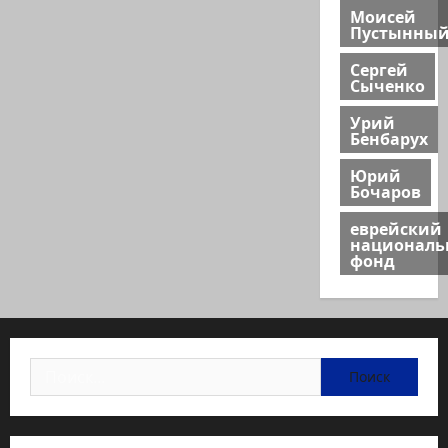
Моисей
Пустынны
Сергей
Сыченко
Урий
Бенбарух
Юрий
Бочаров
еврейский
национал
фонд
Найти: