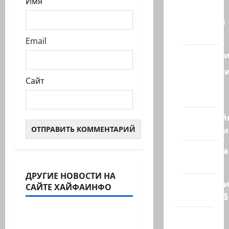
Имя
Израиля
Ближний
Восток
Email
Геополит
Новост
Сайт
из
стран
Кибервой
Технологи
Полемика
на сайте
ДРУГИЕ НОВОСТИ НА
Израиль сегодня
Редколеги
САЙТЕ ХАЙФАИНФО
Марк Котлярский Телеграмм Канал
сайта 2025
Хайфа
Американские СМИ