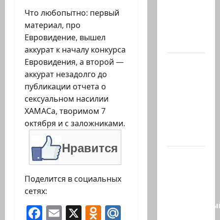
отвергает
Что любопытно: первый
план
материал, про
Совета
Евровидение, вышел
мира…
аккурат к началу конкурса
Евровидения, а второй —
Министр
аккурат незадолго до
Нир
публикации отчета о
Баркат
сексуальном насилии
на
ХАМАСа, творимом 7
рабочей
октября и с заложниками.
встрече с
послом…
Нравится
Очередной
скандал
Поделится в социальных
в сети.
сетях:
Молодой
религиозны
Facebook
Email
X
Odnoklassniki
Mail.Ru
парень