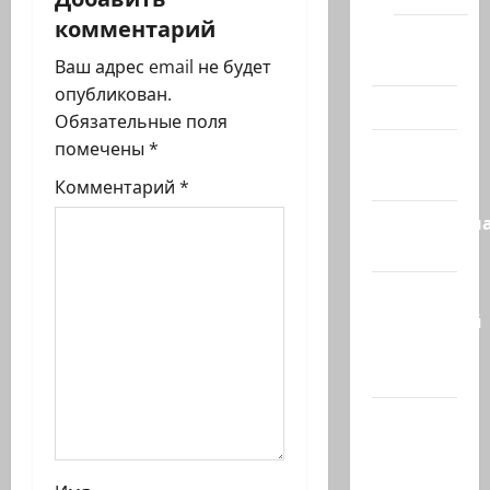
и
комментарий
я
Помним
Холокост
Ваш адрес email не будет
з
опубликован.
Видео
Обязательные поля
а
помечены
*
Израиль
п
сегодня
Комментарий
*
и
Литературн
гостиная
с
Марк
и
Котлярский
Телеграмм
Канал
Наш мир
— взгляд
из