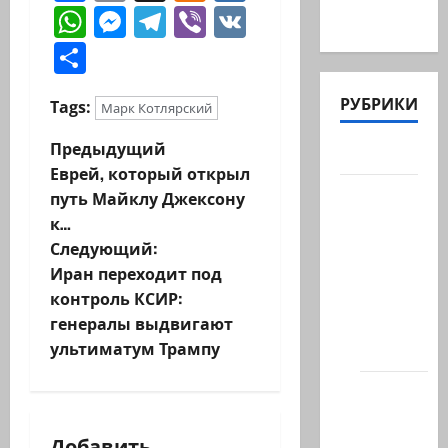
WhatsApp
Messenger
Telegram
Viber
VK
в…
Отправить
РУБРИКИ
Tags:
Марк Котлярский
Н
Предыдущий
Актуально
Еврей, который открыл
а
Архив
путь Майклу Джексону
статей
к…
в
сайта
Следующий:
и
Иран переходит под
Новости
контроль КСИР:
на
г
генералы выдвигают
сайте
ультиматум Трампу
(архив)
а
Новости
ц
Хайфы
(архив)
Добавить