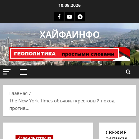
Перейти
10.08.2026
к
Facebook
Youtube
Телеграмм
содержимому
группа
ХАЙФАИНФО
ХАЙФАИНФО
Основное
меню
Главная
The New York Times объявил крестовый поход
против…
СВЕЖИЕ
Израиль сегодня