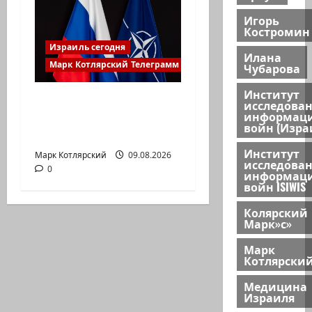
Игорь
Костромин
Израиль сегодня
Илана
Марк Котлярский Телеграмм Канал
Чубарова
Институт
НАТО пужает… НАТО
исследова
информац
заявляет, что
войн (Изра
«отслеживает»…
Институт
Марк Котлярский
09.08.2026
исследова
0
информац
войн ISIWIS
Колярский
Марк»с»
Марк
Котлярски
Медицина
Израиля