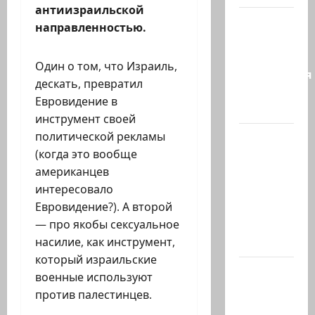
антиизраильской
Сирия и
направленностью.
Россия
достигли
Один о том, что Израиль,
соглашения
дескать, превратил
о
Евровидение в
будущем…
инструмент своей
политической рекламы
Экс-
(когда это вообще
глава
американцев
СНБ:
интересовало
Израиль
Евровидение?). А второй
должен
— про якобы сексуальное
победить
насилие, как инструмент,
Иран в…
который израильские
Нетаниягу
военные используют
заявил:
против палестинцев.
Израиль