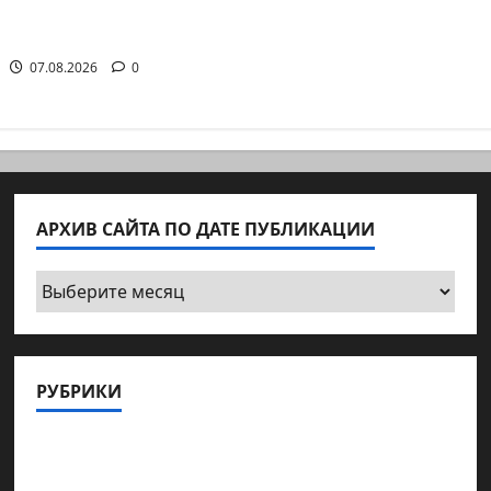
окого в пустыне
ественный…
07.08.2026
0
АРХИВ САЙТА ПО ДАТЕ ПУБЛИКАЦИИ
Архив
сайта
по
дате
РУБРИКИ
публикации
Актуально
Архив статей сайта