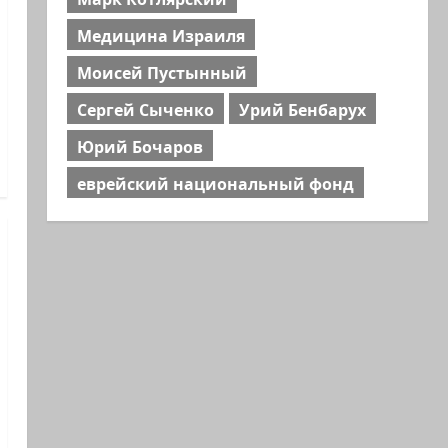
Медицина Израиля
Моисей Пустынный
Сергей Сыченко
Урий Бенбарух
Юрий Бочаров
еврейский национальный фонд