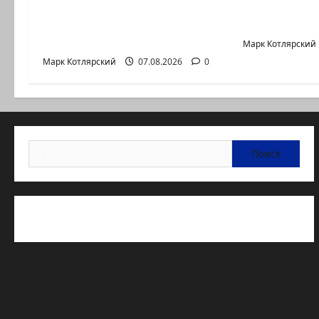
Сегодня отмечается день
Голос один
подкаблучника. Кто
Левый общ
таковой -…
Марк Котлярский
Марк Котлярский
07.08.2026
0
Найти:
Статьи об медицине Израиля