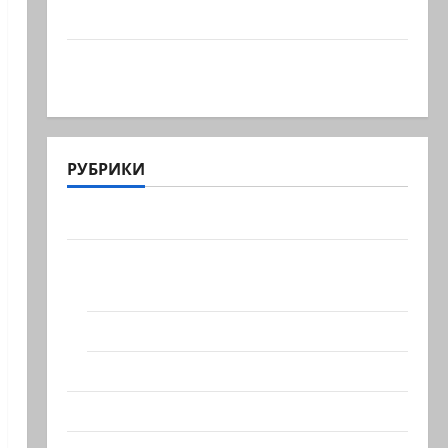
сил, один из самых…
Ливан разочарован нерасширенными
пилотными…
РУБРИКИ
Актуально
Архив статей сайта
Новости на сайте (архив)
Новости Хайфы (архив)
Помним Холокост
Видео