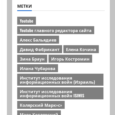
МЕТКИ
Youtube
Youtube главного редактора сайта
Алекс Бальядиев
Давид Фабрикант
Елена Кочина
Зина Браун
Игорь Костромин
Илана Чубарова
Институт исследования
информационных войн (Израиль)
Институт исследования
информационных войн ISIWIS
Колярский Марк»с»
Марк Котлярский