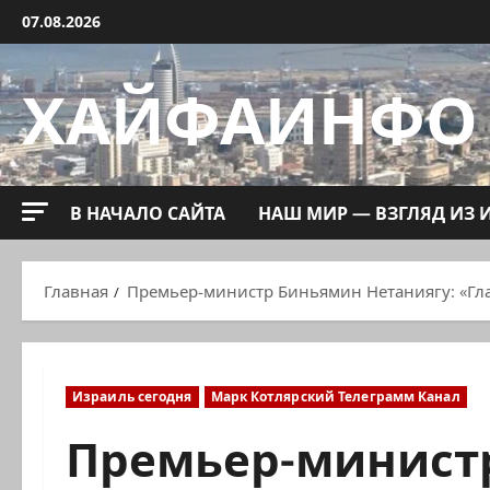
Перейти
07.08.2026
к
содержимому
ХАЙФАИНФО
В НАЧАЛО САЙТА
НАШ МИР — ВЗГЛЯД ИЗ 
Главная
Премьер-министр Биньямин Нетаниягу: «Гл
Израиль сегодня
Марк Котлярский Телеграмм Канал
Премьер-минист