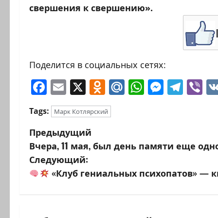
свершения к свершению».
Поделится в социальных сетях:
Facebook
Email
X
Odnoklassniki
Mail.Ru
WhatsAp
Messen
Tele
Vi
Tags:
Марк Котлярский
Н
Предыдущий
Вчера, 11 мая, был день памяти еще од
а
Следующий:
в
«Клуб гениальных психопатов» — к
и
г