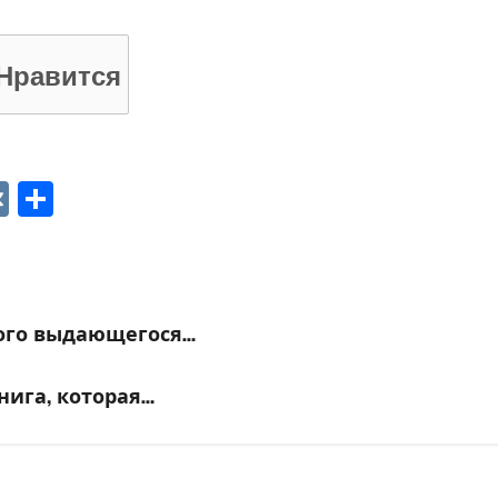
Нравится
p
ger
gram
ber
VK
Отправить
ного выдающегося…
нига, которая…