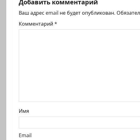
Добавить комментарий
а
Ваш адрес email не будет опубликован.
Обязате
ц
Комментарий
*
и
я
з
а
п
и
Имя
с
и
Email