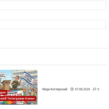
Израиль сегодня
Марк Котлярский Телеграмм Канал
Президент Трамп о мире
искусственного…
Марк Котлярский
07.08.2026
0
одня
ский Телеграмм Канал