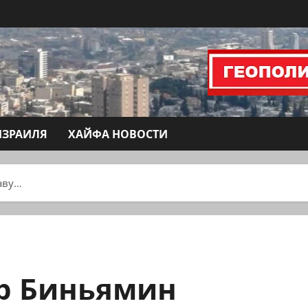
ИЗРАИЛЯ
ХАЙФА НОВОСТИ
аву…
р Биньямин