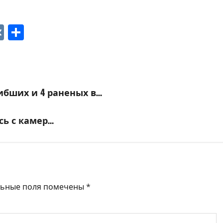
p
ger
gram
ber
VK
Отправить
ибших и 4 раненых в…
сь с камер…
льные поля помечены
*