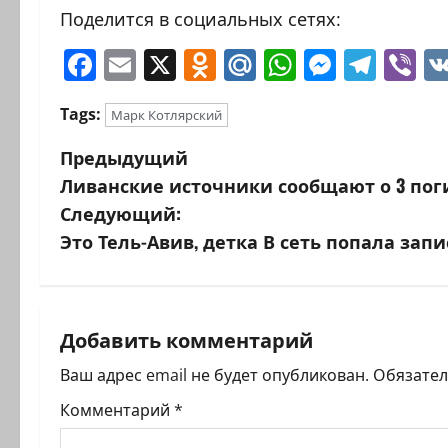
Поделится в социальных сетях:
Facebook
Email
X
Odnoklassniki
Mail.Ru
WhatsAp
Messen
Tele
Vi
Tags:
Марк Котлярский
Н
Предыдущий
Ливанские источники сообщают о 3 пог
а
Следующий:
в
Это Тель-Авив, детка В сеть попала запи
и
г
Добавить комментарий
а
Ваш адрес email не будет опубликован.
Обязате
ц
Комментарий
*