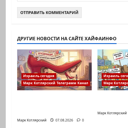
ДРУГИЕ НОВОСТИ НА САЙТЕ ХАЙФАИНФО
Израиль сегодня
Израиль сег
Марк Котлярский Телеграмм Канал
Марк Котляр
Сегодня отмечается день
Голос один
подкаблучника. Кто
Левый общ
таковой -…
Марк Котлярский
Марк Котлярский
07.08.2026
0