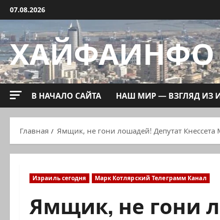
Перейти
07.08.2026
к
содержимому
ХАЙФАИНФО
В НАЧАЛО САЙТА
НАШ МИР — ВЗГЛЯД ИЗ 
Главная
Ямщик, не гони лошадей! Депутат Кнессета
Израиль сегодня
Марк Котлярский Телеграмм Канал
Ямщик, не гони 