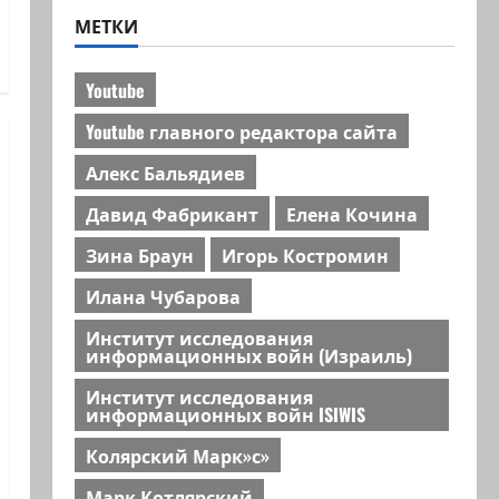
МЕТКИ
Youtube
Youtube главного редактора сайта
Алекс Бальядиев
Давид Фабрикант
Елена Кочина
Зина Браун
Игорь Костромин
Илана Чубарова
Институт исследования
информационных войн (Израиль)
Институт исследования
информационных войн ISIWIS
Колярский Марк»с»
Марк Котлярский