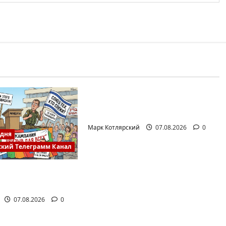
Израиль сегодня
Марк Котлярский Телеграмм Канал
Президент Трамп о мире
искусственного…
Марк Котлярский
07.08.2026
0
одня
ский Телеграмм Канал
окого в пустыне
ественный…
07.08.2026
0