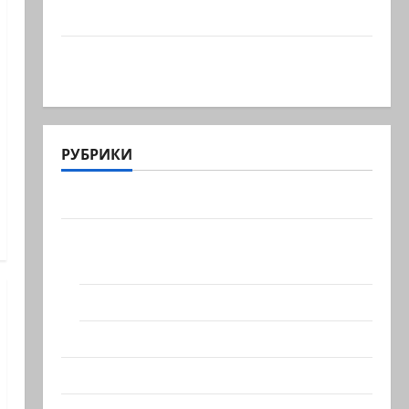
сил, один из самых…
Ливан разочарован нерасширенными
пилотными…
РУБРИКИ
Актуально
Архив статей сайта
Новости на сайте (архив)
Новости Хайфы (архив)
Помним Холокост
Видео