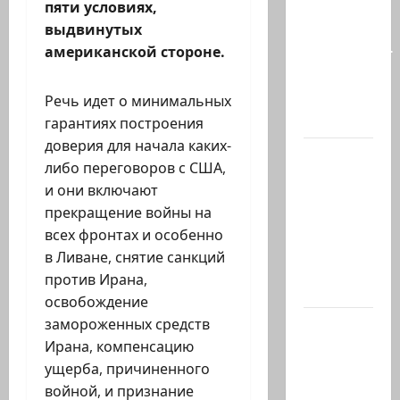
пяти условиях,
так
выдвинутых
часто
американской стороне.
соседствует
с
безумием?
Речь идет о минимальных
Почему…
гарантиях построения
доверия для начала каких-
В 2019-м
либо переговоров с США,
Биньямину
и они включают
Нетаниягу
прекращение войны на
не
всех фронтах и ​​особенно
хватило
в Ливане, снятие санкций
ровно
против Ирана,
одного…
освобождение
замороженных средств
США
Ирана, компенсацию
одобрили
ущерба, причиненного
продажу
войной, и признание
5250