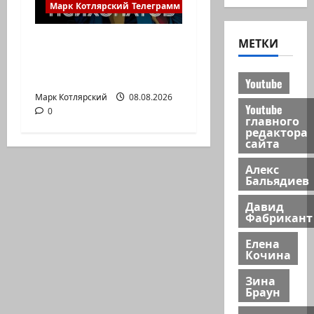
Марк Котлярский Телеграмм Канал
Почему талант так
МЕТКИ
часто соседствует с
безумием? Почему…
Youtube
Марк Котлярский
08.08.2026
Youtube
0
главного
редактора
сайта
Алекс
Бальядиев
Давид
Фабрикант
Елена
Кочина
Зина
Браун