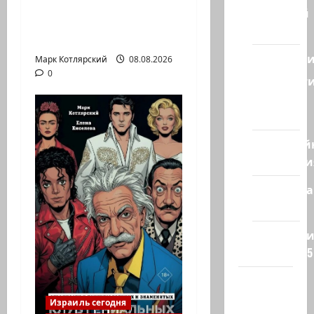
Вчера вечером с
Ближний
разницей буквально
Восток
в несколько минут…
Геополит
Марк Котлярский
08.08.2026
0
Новост
из
стран
Кибервой
Технологи
Полемика
на сайте
Редколеги
сайта 2025
Хайфа
новости
Израиль сегодня