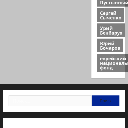
Пустынны
Сергей
Сыченко
Урий
Бенбарух
Юрий
Бочаров
еврейский
национал
фонд
Найти:
Статьи об медицине Израиля