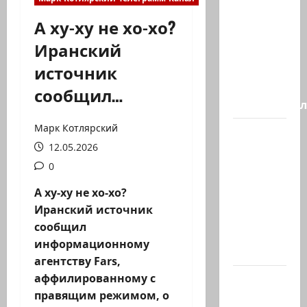
Генерал,
А ху-ху не хо-хо?
который
Иранский
решил
источник
не
отвечать
сообщил…
Председате
Марк Котлярский
Вчера
12.05.2026
вечером
с
0
разницей
А ху-ху не хо-хо?
буквально
Иранский источник
в
сообщил
несколько
информационному
минут…
агентству Fars,
аффилированному с
Почему
правящим режимом, о
талант