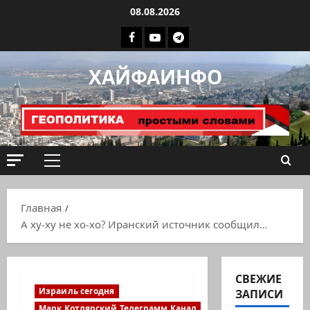
Перейти
08.08.2026
к
Facebook
Youtube
Телеграмм
содержимому
группа
ХАЙФАИНФО
ХАЙФАИНФО
Основное
меню
Главная
А ху-ху не хо-хо? Иранский источник сообщил…
СВЕЖИЕ
Израиль сегодня
ЗАПИСИ
Марк Котлярский Телеграмм Канал