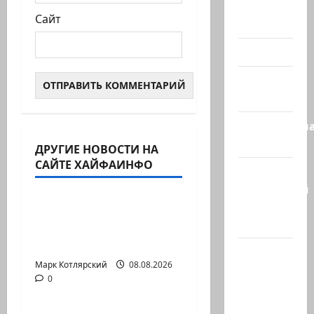
Помним
Сайт
Холокост
Видео
Израиль
сегодня
Литературн
гостиная
ДРУГИЕ НОВОСТИ НА
Израиль сегодня
САЙТЕ ХАЙФАИНФО
Марк
Марк Котлярский Телеграмм Канал
Котлярский
Телеграмм
Генерал, который
Канал
решил не отвечать
Председатель…
Наш мир
Марк Котлярский
Израиль сегодня
08.08.2026
— взгляд
0
Марк Котлярский Телеграмм Канал
из
Израиля