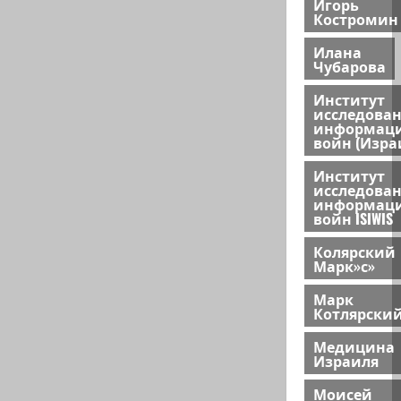
Игорь
Костромин
Илана
Чубарова
Институт
исследова
информац
войн (Изра
Институт
исследова
информац
войн ISIWIS
Колярский
Марк»с»
Марк
Котлярски
Медицина
Израиля
Моисей