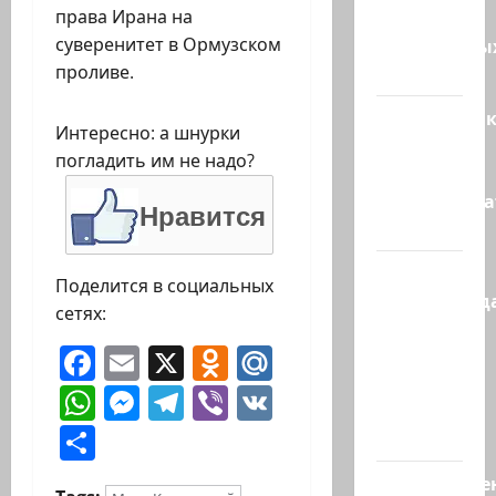
права Ирана на
зенитных
суверенитет в Ормузском
управляемы
проливе.
ракет к…
Макаронни
Интересно: а шнурки
рехнулись?
погладить им не надо?
Высший
администр
Нравится
суд…
Зини
Поделится в социальных
предупрежда
сетях:
обещания
Facebook
Email
X
Odnoklassniki
Mail.Ru
ХАМАСа
вредны
WhatsApp
Messenger
Telegram
Viber
VK
для
Отправить
нашего…
Могуществе